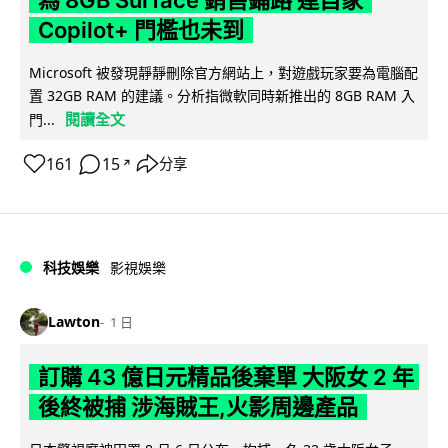
Copilot+ 門檻也未到
Microsoft 被發現靜靜刪除官方網站上，對遊戲玩家要為電腦配
置 32GB RAM 的建議。分析指微軟同時新推出的 8GB RAM 入
閱讀全文
門...
161
15
分享
↗
科技娛樂
影視娛樂
Lawton
1 日
訂購 43 億日元精品後棄單 大阪女 2 年
後終被捕 涉海賊王,火影周邊產品