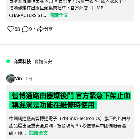
日本警視廳神田署 8 月 6 日公布，拘捕一名 32 歲大阪女子，
指她涉嫌在出版巨頭集英社旗下官方網店「JUMP
閱讀全文
CHARACTERS ST...
68
9
分享
↗
商業科技
資訊保安
Vin
1 日
智博通路由器爆後門 官方緊急下架止血
稱漏洞是功能在維修時使用
中國網通廠商智博通電子（Zbtlink Electronics）旗下的路由器
產品爆出嚴重安全漏洞，被發現每 35 秒便會與中國伺服器連
閱讀全文
線，旗...