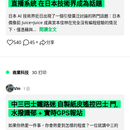
直播系統 在日本技術界成為話題
日本 AI 技術界近日出現了一個引發廣泛討論的熱門話題：日本
偶像前 Juice=Juice 成員宮本佳林在完全沒有編程經驗的情況
閱讀全文
下，僅憑藉與...
540
45
分享
↗
商業科技
3D 打印
Vin
1 日
中三巴士鐵路迷 自製紙皮遙控巴士 門,
水撥識郁 + 實時GPS報站
如果你熱愛一件事，你會熱愛到怎樣的程度？一位就讀中三的