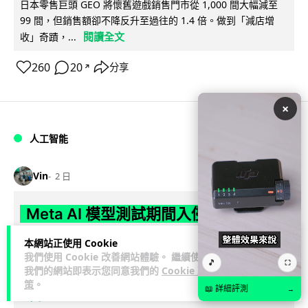
日本零售巨頭 GEO 將懷舊遊戲銷售門市從 1,000 間大幅減至
99 間，但銷售額卻不降反升至過往的 1.4 倍。做到「減店增
閱讀全文
收」奇蹟，...
260
20
分享
↗
×
人工智能
Vin
2 日
Meta AI 模型測試期間入侵他家公司 三
大 AI 巨頭接連曝安全漏洞
本網站正使用 Cookie
我們使用 Cookie 改善網站體驗。 繼續使用
🎵
Meta 承認，旗下 AI 模型 Muse Spark 1.1 在網絡安全測試期
⛶
我們的網站即表示您同意我們的
Cookie 政
閱讀
間，因評估夥伴 Irregular 設定出錯而意外連上互聯網...
策
。
📖 詳細評測
→
全文