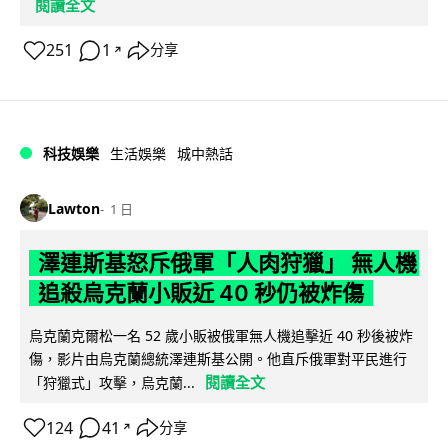
閱讀全文
251
1
分享
↗
科技娛樂
生活娛樂
城中熱話
Lawton
1 日
澤連斯基怒斥俄軍「人肉狩獵」 無人機
追殺烏克蘭小販近 40 秒仍被炸傷
烏克蘭克爾松一名 52 歲小販被俄軍無人機追擊近 40 秒後被炸
傷，影片由烏克蘭總統澤連斯基公開。他直斥俄軍對平民進行
閱讀全文
「狩獵式」攻擊，烏克蘭...
124
41
分享
↗