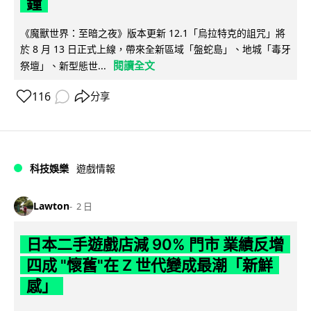
鐘
《魔獸世界：至暗之夜》版本更新 12.1「烏拉特克的詛咒」將
於 8 月 13 日正式上線，帶來全新區域「盤蛇島」、地城「毒牙
閱讀全文
祭壇」、新型態世...
116
分享
科技娛樂
遊戲情報
Lawton
2 日
日本二手遊戲店減 90% 門市 業績反增
四成 "懷舊"在 Z 世代變成最潮「新鮮
感」