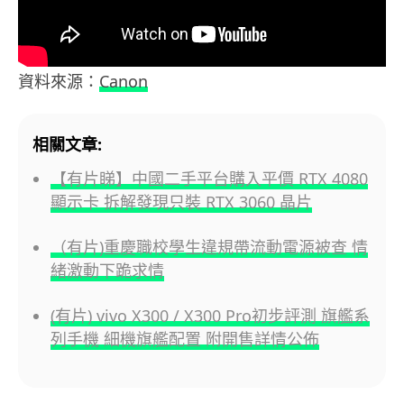
資料來源：
Canon
相關文章:
【有片睇】中國二手平台購入平價 RTX 4080
顯示卡 拆解發現只裝 RTX 3060 晶片
（有片)重慶職校學生違規帶流動電源被查 情
緒激動下跪求情
(有片) vivo X300 / X300 Pro初步評測 旗艦系
列手機 細機旗艦配置 附開售詳情公佈