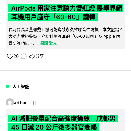
AirPods 用家注意聽力響紅燈 醫學界籲
耳機用戶謹守「60-60」鐵律
長時間高音量佩戴耳機可能導致永久性噪音性聽損。本文盤點 4
大聽力受損警號，介紹科學護耳的「60-60 原則」及 Apple 內
閱讀全文
置防護功能，...
20
分享
人工智能
arthur
1 日
AI 減肥餐單配合高強度操練 成都男
45 日減 20 公斤後多器官衰竭