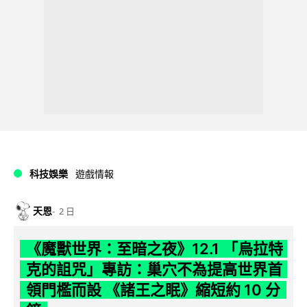
科技娛樂
遊戲情報
天恩
2 日
《魔獸世界：至暗之夜》12.1 「烏拉特
克的詛咒」專訪：巢穴不為提高世界首
領門檻而設 《諸王之眠》縮短約 10 分