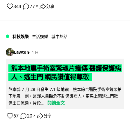
344
77
分享
↗
科技娛樂
生活娛樂
城中熱話
Lawton
1 日
熊本地震手術室驚魂片瘋傳 醫護保護病
人、逃生門 網民讚值得尊敬
熊本縣 7 月 28 日發生 7.1 級地震，熊本綜合醫院手術室鏡頭拍
下地震一刻，醫護人員臨危不亂保護病人，更馬上開逃生門確
閱讀全文
保出口流通。片段...
67
20
分享
↗