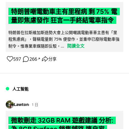
特朗普嘲電動車主有里程病 剩 75% 電
量即焦慮發作 狂言一手終結電車指令
特朗普在拉斯維加斯造勢大會上公開嘲諷電動車車主患有「里
程焦慮病」，聲稱電量剩 75% 便發作，並重申已廢除電動車強
閱讀全文
制令。惟專業車媒隨即反駁，...
597
266
分享
↗
人工智能
Lawton
1 日
微軟刪走 32GB RAM 遊戲建議 分析:
為 8GB Surface 銷售鋪路 連自家