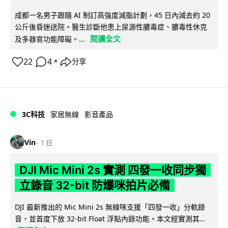
成都一名男子跟隨 AI 制訂高強度減脂計劃，45 日內減去約 20
公斤後昏迷送院。醫生診斷他患上尿源性膿毒症、膿毒性休克
閱讀全文
及多器官功能障礙。...
22
4
分享
↗
3C科技
家居無線
影音產品
Vin
1 日
DJI Mic Mini 2s 實測 四發一收同步獨
立錄音 32-bit 防爆咪拍片必備
DJI 最新推出的 Mic Mini 2s 無線咪支援「四發一收」分軌錄
音，並首度下放 32-bit Float 浮點內錄功能。本文經實測其...