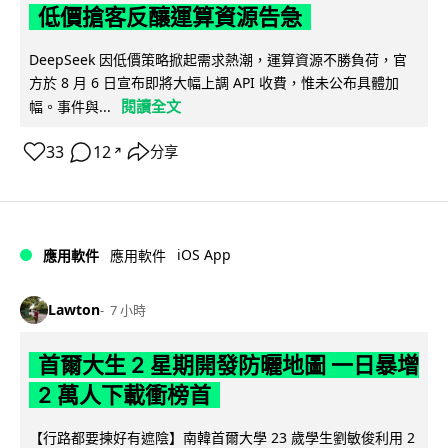
低價搶客反釀運算資源告急
DeepSeek 因低價策略掀起需求熱潮，運算資源不勝負荷，官
方於 8 月 6 日宣布即將大幅上調 API 收費，惟未公布具體加
閱讀全文
幅。事件與...
33
12
分享
↗
iOS App
應用軟件
應用軟件
Lawton
7 小時
首爾大生 2 星期開發防曬地圖 一日暴增
2 萬人下載衝榜首
【行路都要揀好有遮陰】南韓首爾大學 23 歲學生劉敏俊利用 2