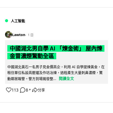
人工智能
Lawton
1 日
中國湖北男自學 AI 「煉金術」 屋內煉
金冒濃煙驚動全區
中國湖北黃石一名男子見金價高企，利用 AI 自學提煉黃金，在
租住單位私設高壓爐及作坊冶煉，過程產生大量刺鼻濃煙，驚
閱讀全文
動鄰居報警。警方到場揭發整...
113
8
分享
↗