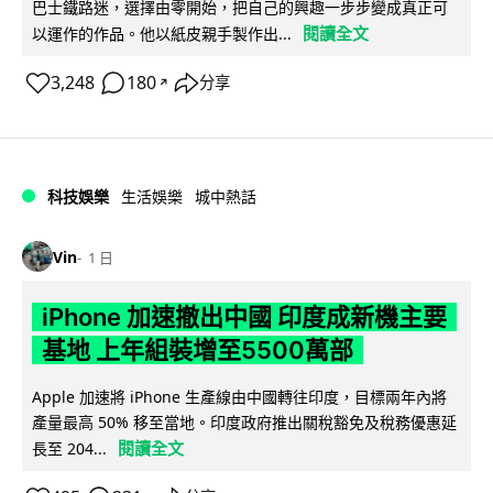
巴士鐵路迷，選擇由零開始，把自己的興趣一步步變成真正可
閱讀全文
以運作的作品。他以紙皮親手製作出...
3,248
180
分享
↗
科技娛樂
生活娛樂
城中熱話
Vin
1 日
iPhone 加速撤出中國 印度成新機主要
基地 上年組裝增至5500萬部
Apple 加速將 iPhone 生產線由中國轉往印度，目標兩年內將
產量最高 50% 移至當地。印度政府推出關稅豁免及稅務優惠延
閱讀全文
長至 204...