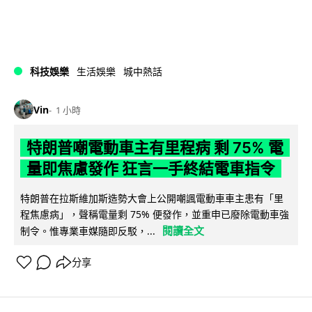
科技娛樂
生活娛樂
城中熱話
Vin
1 小時
特朗普嘲電動車主有里程病 剩 75% 電
量即焦慮發作 狂言一手終結電車指令
特朗普在拉斯維加斯造勢大會上公開嘲諷電動車車主患有「里
程焦慮病」，聲稱電量剩 75% 便發作，並重申已廢除電動車強
閱讀全文
制令。惟專業車媒隨即反駁，...
分享