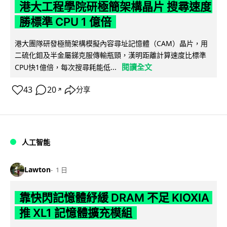
港大工程學院研極簡架構晶片 搜尋速度
勝標準 CPU 1 億倍
港大團隊研發極簡架構模擬內容尋址記憶體（CAM）晶片，用
二硫化鉬及半金屬銻克服傳輸瓶頸，漢明距離計算速度比標準
閱讀全文
CPU快1億倍，每次搜尋耗能低...
43
20
分享
↗
人工智能
Lawton
1 日
靠快閃記憶體紓緩 DRAM 不足 KIOXIA
推 XL1 記憶體擴充模組