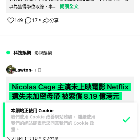
閱讀全文
以為獲得學位取錄，事...
149
17
分享
↗
科技娛樂
影視娛樂
Lawton
1 日
Nicolas Cage 主演未上映電影 Netflix
遺失未加密母帶 被索償 8.19 億港元
【唔見未加密母帶咁大件事】Netflix 洛杉磯辦公室被竊，未上
本網站正使用 Cookie
我們使用 Cookie 改善網站體驗。 繼續使用
映的 Nicolas Cage 電影《Fortitude》母帶亦告失蹤。電影...
我們的網站即表示您同意我們的
Cookie 政
閱讀全文
策
。
184
10
分享
↗