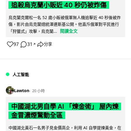
追殺烏克蘭小販近 40 秒仍被炸傷
烏克蘭克爾松一名 52 歲小販被俄軍無人機追擊近 40 秒後被炸
傷，影片由烏克蘭總統澤連斯基公開。他直斥俄軍對平民進行
閱讀全文
「狩獵式」攻擊，烏克蘭...
97
31
分享
↗
人工智能
Lawton
20 小時
中國湖北男自學 AI 「煉金術」 屋內煉
金冒濃煙驚動全區
中國湖北黃石一名男子見金價高企，利用 AI 自學提煉黃金，在