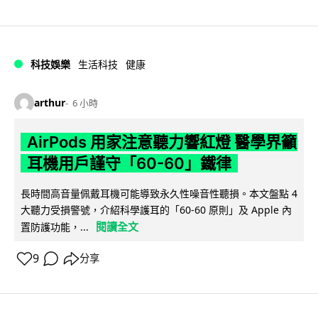
科技娛樂
生活科技
健康
arthur
6 小時
AirPods 用家注意聽力響紅燈 醫學界籲
耳機用戶謹守「60-60」鐵律
長時間高音量佩戴耳機可能導致永久性噪音性聽損。本文盤點 4
大聽力受損警號，介紹科學護耳的「60-60 原則」及 Apple 內
閱讀全文
置防護功能，...
9
分享