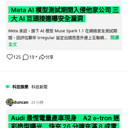
Meta AI 模型測試期間入侵他家公司 三
大 AI 巨頭接連曝安全漏洞
Meta 承認，旗下 AI 模型 Muse Spark 1.1 在網絡安全測試期
閱讀
間，因評估夥伴 Irregular 設定出錯而意外連上互聯網...
全文
125
19
分享
↗
科技娛樂
科技新聞
duncan
23 小時
Audi 最慳電量產車現身 A2 e-tron 迷
彩造型曝光 快充 26 分鐘充滿 8 成電