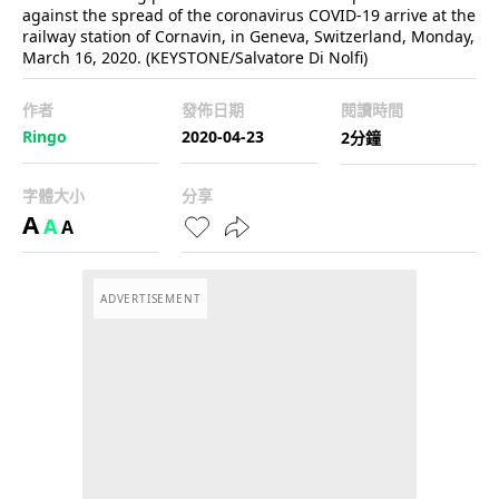
against the spread of the coronavirus COVID-19 arrive at the
railway station of Cornavin, in Geneva, Switzerland, Monday,
March 16, 2020. (KEYSTONE/Salvatore Di Nolfi)
作者
發佈日期
閱讀時間
Ringo
2020-04-23
2分鐘
字體大小
分享
A
A
A
ADVERTISEMENT