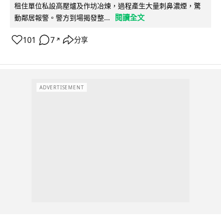
租住單位私設高壓爐及作坊冶煉，過程產生大量刺鼻濃煙，驚
閱讀全文
動鄰居報警。警方到場揭發整...
101
7
分享
↗
ADVERTISEMENT