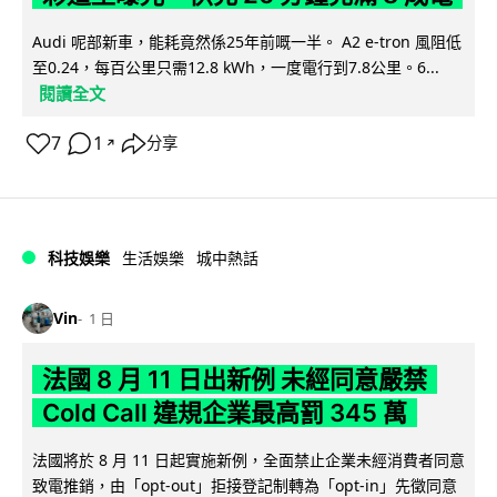
Audi 呢部新車，能耗竟然係25年前嘅一半。 A2 e-tron 風阻低
至0.24，每百公里只需12.8 kWh，一度電行到7.8公里。6...
閱讀全文
7
1
分享
↗
科技娛樂
生活娛樂
城中熱話
Vin
1 日
法國 8 月 11 日出新例 未經同意嚴禁
Cold Call 違規企業最高罰 345 萬
法國將於 8 月 11 日起實施新例，全面禁止企業未經消費者同意
致電推銷，由「opt-out」拒接登記制轉為「opt-in」先徵同意