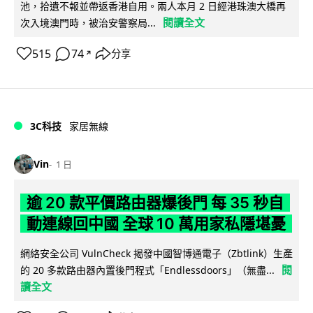
池，拾遺不報並帶返香港自用。兩人本月 2 日經港珠澳大橋再
閱讀全文
次入境澳門時，被治安警察局...
515
74
分享
↗
3C科技
家居無線
Vin
1 日
逾 20 款平價路由器爆後門 每 35 秒自
動連線回中國 全球 10 萬用家私隱堪憂
網絡安全公司 VulnCheck 揭發中國智博通電子（Zbtlink）生產
閱
的 20 多款路由器內置後門程式「Endlessdoors」（無盡...
讀全文