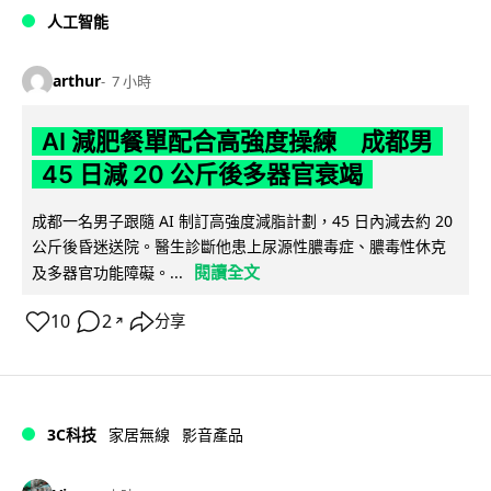
人工智能
arthur
7 小時
AI 減肥餐單配合高強度操練 成都男
45 日減 20 公斤後多器官衰竭
成都一名男子跟隨 AI 制訂高強度減脂計劃，45 日內減去約 20
公斤後昏迷送院。醫生診斷他患上尿源性膿毒症、膿毒性休克
閱讀全文
及多器官功能障礙。...
10
2
分享
↗
3C科技
家居無線
影音產品