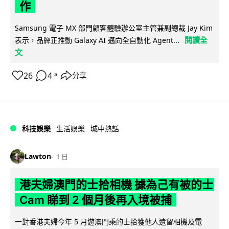
作
Samsung 電子 MX 部門顧客體驗辦公室主管兼副總裁 Jay Kim
閱讀全
表示，品牌正推動 Galaxy AI 邁向全自動化 Agent...
文
26
4
分享
↗
科技娛樂
生活娛樂
城中熱話
Lawton
1 日
港夫婦澳門的士拾相機 據為己有被的士
Cam 睇到 2 個月後再入境被捕
一對香港夫婦今年 5 月遊澳門乘的士拾獲他人遺留相機及電