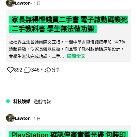
Lawton
1 日
家長無得慳錢買二手書 電子啟動碼鎖死
二手教科書 學生無法做功課
社福界立法會議員陳文宜指，一間中學書單價錢按年加 14.7%
遠超通漲，令家長難以負擔。而且電子教材啟動碼這項設計，
閱讀全文
令學生無法完成功課，二手...
892
346
分享
↗
科技娛樂
遊戲情報
Lawton
1 日
PlayStation 確認停產實體光碟 包裝印