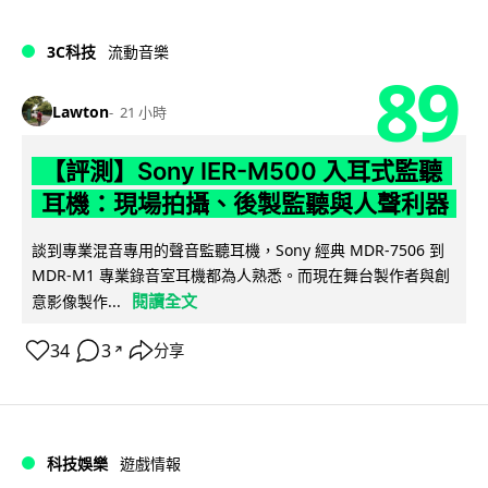
3C科技
流動音樂
89
Lawton
21 小時
【評測】Sony IER-M500 入耳式監聽
耳機：現場拍攝、後製監聽與人聲利器
談到專業混音專用的聲音監聽耳機，Sony 經典 MDR-7506 到
MDR-M1 專業錄音室耳機都為人熟悉。而現在舞台製作者與創
閱讀全文
意影像製作...
34
3
分享
↗
科技娛樂
遊戲情報