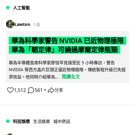
人工智能
Lawton
1 日
華為科學家警告 NVIDIA 已近物理極限
華為「韜定律」可繞過摩爾定律瓶頸
華為半導體首席科學家廖恒罕見接受近 5 小時專訪，警告
NVIDIA 等西方晶片巨頭正逼近物理極限，傳統製程升級已失經
閱讀全文
濟效益。他同時介紹華為...
1,512
561
分享
↗
科技娛樂
生活娛樂
城中熱話