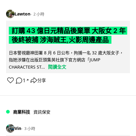
Lawton
2 小時
訂購 43 億日元精品後棄單 大阪女 2 年
後終被捕 涉海賊王,火影周邊產品
日本警視廳神田署 8 月 6 日公布，拘捕一名 32 歲大阪女子，
指她涉嫌在出版巨頭集英社旗下官方網店「JUMP
閱讀全文
CHARACTERS ST...
1
分享
↗
商業科技
資訊保安
Vin
3 小時