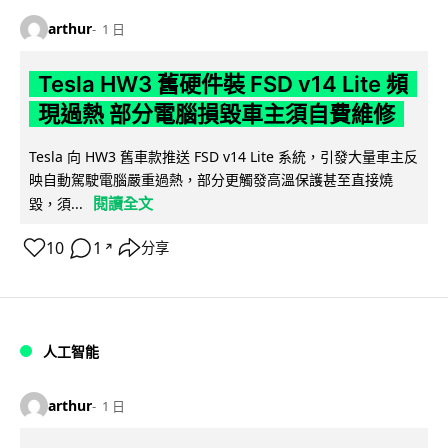
arthur
1 日
Tesla HW3 舊硬件裝 FSD v14 Lite 頻
現過熱 部分電腦損毀車主須自費維修
Tesla 向 HW3 舊車款推送 FSD v14 Lite 系統，引發大量車主反
映自動駕駛電腦嚴重過熱，部分更觸發高溫保護甚至直接燒
閱讀全文
毀，須...
10
1
分享
↗
人工智能
arthur
1 日