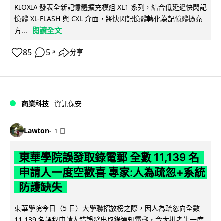
KIOXIA 發表全新記憶體擴充模組 XL1 系列，結合低延遲快閃記
憶體 XL-FLASH 與 CXL 介面，將快閃記憶體轉化為記憶體擴充
閱讀全文
方...
85
5
分享
↗
商業科技
資訊保安
Lawton
1 日
東華學院誤發取錄電郵 全數 11,139 名
申請人一度空歡喜 專家:人為疏忽+系統
防護缺失
東華學院今日（5 日）大學聯招放榜之際，因人為疏忽向全數
11,139 名課程申請人錯誤發出取錄通知電郵，令大批考生一度