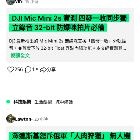
Vin
19 小時
DJI Mic Mini 2s 實測 四發一收同步獨
立錄音 32-bit 防爆咪拍片必備
DJI 最新推出的 Mic Mini 2s 無線咪支援「四發一收」分軌錄
音，並首度下放 32-bit Float 浮點內錄功能。本文經實測其...
閱讀全文
256
1
分享
↗
科技娛樂
生活娛樂
城中熱話
Lawton
20 小時
澤連斯基怒斥俄軍「人肉狩獵」 無人機