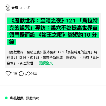
天恩
21 小時
《魔獸世界：至暗之夜》12.1 「烏拉特
克的詛咒」專訪：巢穴不為提高世界首
領門檻而設 《諸王之眠》縮短約 10 分
鐘
《魔獸世界：至暗之夜》版本更新 12.1「烏拉特克的詛咒」將
於 8 月 13 日正式上線，帶來全新區域「盤蛇島」、地城「毒牙
閱讀全文
祭壇」、新型態世...
115
分享
科技娛樂
遊戲情報