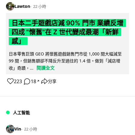
Lawton
22 小時
日本二手遊戲店減 90% 門市 業績反增
四成 "懷舊"在 Z 世代變成最潮「新鮮
感」
日本零售巨頭 GEO 將懷舊遊戲銷售門市從 1,000 間大幅減至
99 間，但銷售額卻不降反升至過往的 1.4 倍。做到「減店增
閱讀全文
收」奇蹟，...
223
18
分享
↗
人工智能
Vin
22 小時