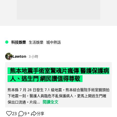
科技娛樂
生活娛樂
城中熱話
Lawton
3 小時
熊本地震手術室驚魂片瘋傳 醫護保護病
人、逃生門 網民讚值得尊敬
熊本縣 7 月 28 日發生 7.1 級地震，熊本綜合醫院手術室鏡頭拍
下地震一刻，醫護人員臨危不亂保護病人，更馬上開逃生門確
閱讀全文
保出口流通。片段...
23
9
分享
↗