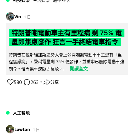
科技娛樂
生活娛樂
城中熱話
Vin
1 日
特朗普嘲電動車主有里程病 剩 75% 電
量即焦慮發作 狂言一手終結電車指令
特朗普在拉斯維加斯造勢大會上公開嘲諷電動車車主患有「里
程焦慮病」，聲稱電量剩 75% 便發作，並重申已廢除電動車強
閱讀全文
制令。惟專業車媒隨即反駁，...
580
263
分享
↗
人工智能
Lawton
1 日