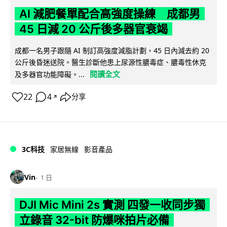
AI 減肥餐單配合高強度操練 成都男
45 日減 20 公斤後多器官衰竭
成都一名男子跟隨 AI 制訂高強度減脂計劃，45 日內減去約 20
公斤後昏迷送院。醫生診斷他患上尿源性膿毒症、膿毒性休克
閱讀全文
及多器官功能障礙。...
22
4
分享
↗
3C科技
家居無線
影音產品
Vin
1 日
DJI Mic Mini 2s 實測 四發一收同步獨
立錄音 32-bit 防爆咪拍片必備