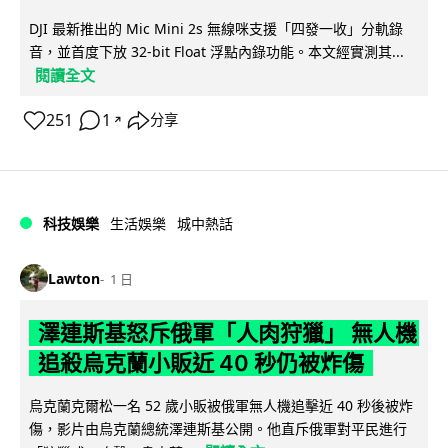
DJI 最新推出的 Mic Mini 2s 無線咪支援「四發一收」分軌錄
音，並首度下放 32-bit Float 浮點內錄功能。本文經實測其...
閱讀全文
251
1
分享
↗
科技娛樂
生活娛樂
城中熱話
Lawton
1 日
澤連斯基怒斥俄軍「人肉狩獵」 無人機
追殺烏克蘭小販近 40 秒仍被炸傷
烏克蘭克爾松一名 52 歲小販被俄軍無人機追擊近 40 秒後被炸
傷，影片由烏克蘭總統澤連斯基公開。他直斥俄軍對平民進行