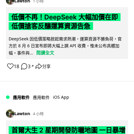
Lawton
1 小時
低價不再！DeepSeek 大幅加價在即
低價搶客反釀運算資源告急
DeepSeek 因低價策略掀起需求熱潮，運算資源不勝負荷，官
方於 8 月 6 日宣布即將大幅上調 API 收費，惟未公布具體加
閱讀全文
幅。事件與...
18
3
分享
↗
iOS App
應用軟件
應用軟件
Lawton
4 小時
首爾大生 2 星期開發防曬地圖 一日暴增