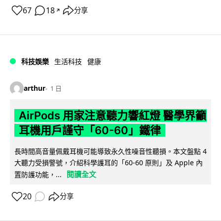
67
18
分享
↗
科技娛樂
生活科技
健康
arthur
1 日
AirPods 用家注意聽力響紅燈 醫學界籲
耳機用戶謹守「60-60」鐵律
長時間高音量佩戴耳機可能導致永久性噪音性聽損。本文盤點 4
大聽力受損警號，介紹科學護耳的「60-60 原則」及 Apple 內
閱讀全文
置防護功能，...
20
分享