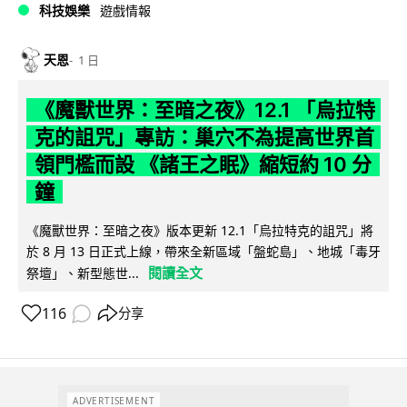
科技娛樂
遊戲情報
天恩
1 日
《魔獸世界：至暗之夜》12.1 「烏拉特
克的詛咒」專訪：巢穴不為提高世界首
領門檻而設 《諸王之眠》縮短約 10 分
鐘
《魔獸世界：至暗之夜》版本更新 12.1「烏拉特克的詛咒」將
於 8 月 13 日正式上線，帶來全新區域「盤蛇島」、地城「毒牙
閱讀全文
祭壇」、新型態世...
116
分享
ADVERTISEMENT