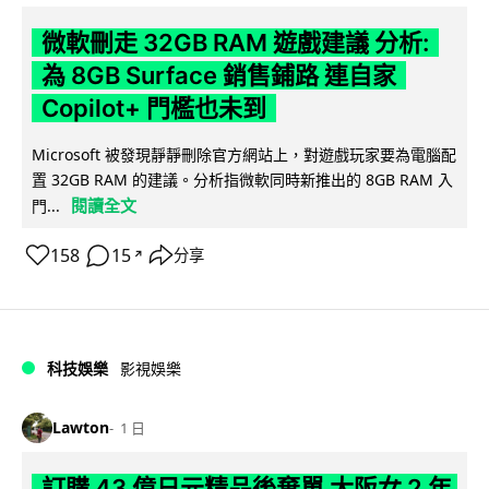
微軟刪走 32GB RAM 遊戲建議 分析:
為 8GB Surface 銷售鋪路 連自家
Copilot+ 門檻也未到
Microsoft 被發現靜靜刪除官方網站上，對遊戲玩家要為電腦配
置 32GB RAM 的建議。分析指微軟同時新推出的 8GB RAM 入
閱讀全文
門...
158
15
分享
↗
科技娛樂
影視娛樂
Lawton
1 日
訂購 43 億日元精品後棄單 大阪女 2 年