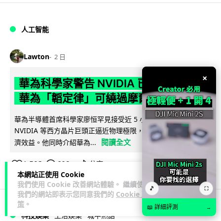
人工智能
Lawton
2 日
×
華為科學家警告 NVIDIA 已近物理極限
華為「韜定律」可繞過摩爾定律瓶頸
華為半導體首席科學家廖恒罕見接受近 5 小時專訪，警告
NVIDIA 等西方晶片巨頭正逼近物理極限，傳統製程升級已失經
閱讀全文
濟效益。他同時介紹華為...
1,593
602
分享
↗
本網站正使用 Cookie
我們使用 Cookie 改善網站體驗。 繼續使用
🎵
⛶
我們的網站即表示您同意我們的
Cookie 政
策
。
📖 詳細評測
→
科技娛樂
生活娛樂
城中熱話