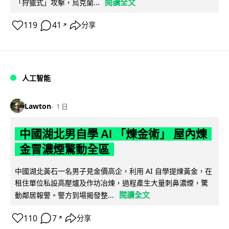
閱讀全文
「狩獵式」攻擊，烏克蘭...
119
41
分享
↗
人工智能
Lawton
1 日
中國湖北男自學 AI 「煉金術」 屋內煉
金冒濃煙驚動全區
中國湖北黃石一名男子見金價高企，利用 AI 自學提煉黃金，在
租住單位私設高壓爐及作坊冶煉，過程產生大量刺鼻濃煙，驚
閱讀全文
動鄰居報警。警方到場揭發整...
110
7
分享
↗