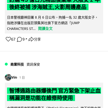
後終被捕 涉海賊王,火影周邊產品
日本警視廳神田署 8 月 6 日公布，拘捕一名 32 歲大阪女子，
指她涉嫌在出版巨頭集英社旗下官方網店「JUMP
閱讀全文
CHARACTERS ST...
67
9
分享
↗
商業科技
資訊保安
Vin
1 日
智博通路由器爆後門 官方緊急下架止血
稱漏洞是功能在維修時使用