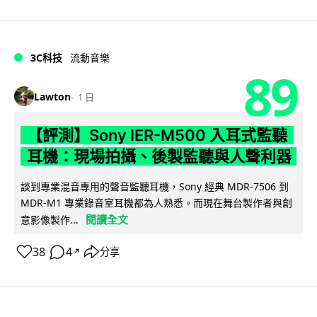
3C科技
流動音樂
89
Lawton
1 日
【評測】Sony IER-M500 入耳式監聽
耳機：現場拍攝、後製監聽與人聲利器
談到專業混音專用的聲音監聽耳機，Sony 經典 MDR-7506 到
MDR-M1 專業錄音室耳機都為人熟悉。而現在舞台製作者與創
閱讀全文
意影像製作...
38
4
分享
↗