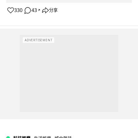
330
43
分享
↗
ADVERTISEMENT