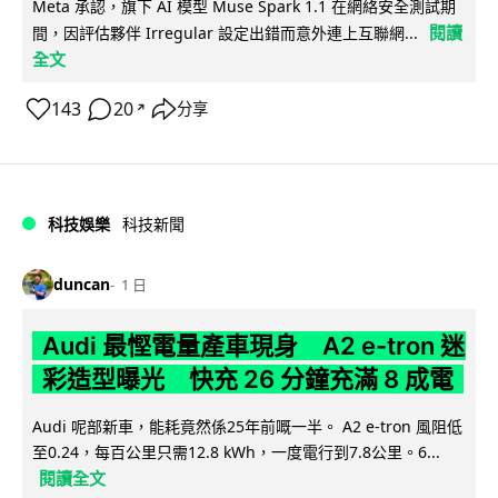
Meta 承認，旗下 AI 模型 Muse Spark 1.1 在網絡安全測試期
閱讀
間，因評估夥伴 Irregular 設定出錯而意外連上互聯網...
全文
143
20
分享
↗
科技娛樂
科技新聞
duncan
1 日
Audi 最慳電量產車現身 A2 e-tron 迷
彩造型曝光 快充 26 分鐘充滿 8 成電
Audi 呢部新車，能耗竟然係25年前嘅一半。 A2 e-tron 風阻低
至0.24，每百公里只需12.8 kWh，一度電行到7.8公里。6...
閱讀全文