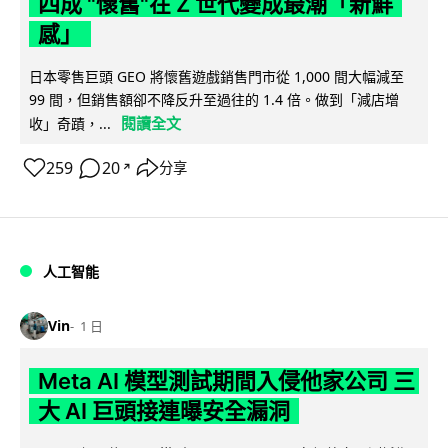
四成 "懷舊"在 Z 世代變成最潮「新鮮
感」
日本零售巨頭 GEO 將懷舊遊戲銷售門市從 1,000 間大幅減至
99 間，但銷售額卻不降反升至過往的 1.4 倍。做到「減店增
閱讀全文
收」奇蹟，...
259
20
分享
↗
人工智能
Vin
1 日
Meta AI 模型測試期間入侵他家公司 三
大 AI 巨頭接連曝安全漏洞