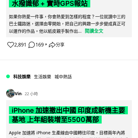
水撥識郁 + 實時GPS報站
如果你熱愛一件事，你會熱愛到怎樣的程度？一位就讀中三的
巴士鐵路迷，選擇由零開始，把自己的興趣一步步變成真正可
閱讀全文
以運作的作品。他以紙皮親手製作出...
2,891
169
分享
↗
科技娛樂
生活娛樂
城中熱話
Vin
22 小時
iPhone 加速撤出中國 印度成新機主要
基地 上年組裝增至5500萬部
Apple 加速將 iPhone 生產線由中國轉往印度，目標兩年內將