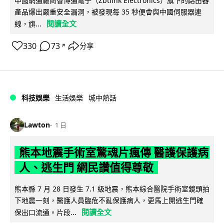
中國網通廠商智博通電子（Zbtlink Electronics）旗下的路由器
產品爆出嚴重安全漏洞，被發現每 35 秒便會與中國伺服器連
閱讀全文
線，旗...
330
73
分享
↗
科技娛樂
生活娛樂
城中熱話
Lawton
1 日
熊本地震手術室驚魂片瘋傳 醫護保護病
人、逃生門 網民讚值得尊敬
熊本縣 7 月 28 日發生 7.1 級地震，熊本綜合醫院手術室鏡頭拍
下地震一刻，醫護人員臨危不亂保護病人，更馬上開逃生門確
閱讀全文
保出口流通。片段...