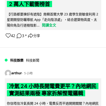
2 萬人下載衝榜首
【行路都要揀好有遮陰】南韓首爾大學 23 歲學生劉敏俊利用 2
星期開發防曬導航 App「走向陰涼處」，結合建築物高度、太
閱讀全文
陽仰角及行道樹陰影...
42
3
分享
↗
科技娛樂
科技新聞
arthur
5 小時
冷氣 24 小時長開電費更平？內地網民
實測結果兩極 專家拆解慳電邏輯
你信唔信冷氣長開 24 小時，電費反而平過開開關關？內地網民