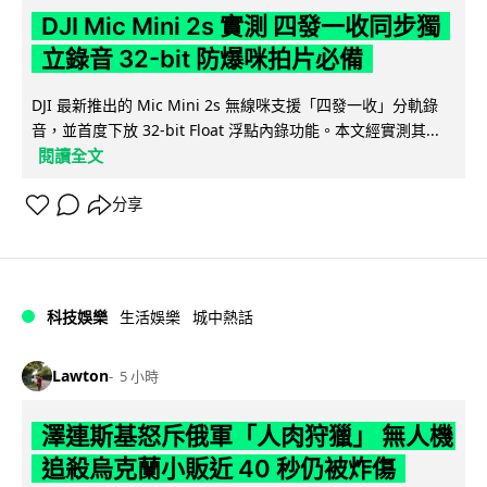
DJI Mic Mini 2s 實測 四發一收同步獨
立錄音 32-bit 防爆咪拍片必備
DJI 最新推出的 Mic Mini 2s 無線咪支援「四發一收」分軌錄
音，並首度下放 32-bit Float 浮點內錄功能。本文經實測其...
閱讀全文
分享
科技娛樂
生活娛樂
城中熱話
Lawton
5 小時
澤連斯基怒斥俄軍「人肉狩獵」 無人機
追殺烏克蘭小販近 40 秒仍被炸傷