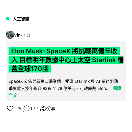
人工智能
Vin
1 日
Elon Musk: SpaceX 將挑戰萬億年收
入 目標明年數據中心上太空 Starlink 覆
蓋全球170國
SpaceX 公佈最新第二季業績，受惠 Starlink 與 AI 業務帶動，
閱讀
季度收入按年飆升 92% 至 78 億美元。行政總裁 Elon...
全文
129
17
分享
↗