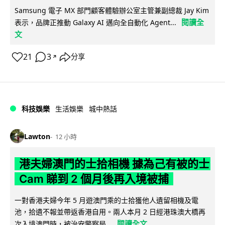
Samsung 電子 MX 部門顧客體驗辦公室主管兼副總裁 Jay Kim
閱讀全
表示，品牌正推動 Galaxy AI 邁向全自動化 Agent...
文
21
3
分享
↗
科技娛樂
生活娛樂
城中熱話
Lawton
12 小時
港夫婦澳門的士拾相機 據為己有被的士
Cam 睇到 2 個月後再入境被捕
一對香港夫婦今年 5 月遊澳門乘的士拾獲他人遺留相機及電
池，拾遺不報並帶返香港自用。兩人本月 2 日經港珠澳大橋再
閱讀全文
次入境澳門時，被治安警察局...