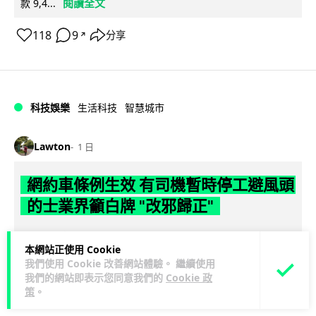
閱讀全文
款 9,4...
118
9
分享
↗
科技娛樂
生活科技
智慧城市
Lawton
1 日
網約車條例生效 有司機暫時停工避風頭
的士業界籲白牌 "改邪歸正"
規管網約車法例大部分條文已於 8 月 3 日生效，的士業界就期
本網站正使用 Cookie
望白牌車司機，能夠「改邪歸正」回流駕駛的士。新例大幅提
我們使用 Cookie 改善網站體驗。 繼續使用
閱讀全文
高罰則，首次定罪最高罰款...
我們的網站即表示您同意我們的
Cookie 政
策
。
204
146
分享
↗