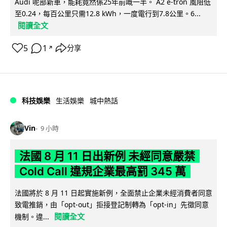
Audi 呢部新車，能耗竟然係25年前嘅一半。 A2 e-tron 風阻低
至0.24，每百公里只需12.8 kWh，一度電行到7.8公里。6...
閱讀全文
5
1
分享
↗
科技娛樂
生活娛樂
城中熱話
Vin
9 小時
法國 8 月 11 日出新例 未經同意嚴禁
Cold Call 違規企業最高罰 345 萬
法國將於 8 月 11 日起實施新例，全面禁止企業未經消費者同意
致電推銷，由「opt-out」拒接登記制轉為「opt-in」先徵同意
閱讀全文
機制。違...