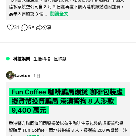
陸多家航空公司自 8 月 5 日起再度下調內陸航線燃油附加費，
閱讀全文
為年內連續第 3 個...
31
5
分享
↗
科技娛樂
生活科技
區塊鏈
Lawton
1 日
Fun Coffee 咖啡騙局爆煲 咖啡包裝虛
擬貨幣投資騙局 港澳警拘 8 人涉款
9,400 萬元
香港警方聯同澳門司警搗破以養生咖啡生意包裝的虛擬貨幣投
資騙局 Fun Coffee，兩地共拘捕 8 人，接獲逾 200 宗舉報，涉