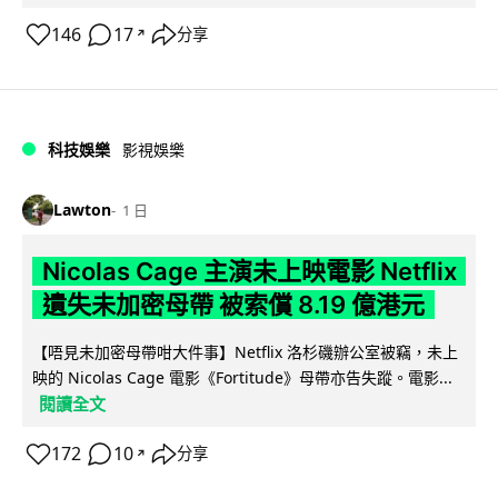
146
17
分享
↗
科技娛樂
影視娛樂
Lawton
1 日
Nicolas Cage 主演未上映電影 Netflix
遺失未加密母帶 被索償 8.19 億港元
【唔見未加密母帶咁大件事】Netflix 洛杉磯辦公室被竊，未上
映的 Nicolas Cage 電影《Fortitude》母帶亦告失蹤。電影...
閱讀全文
172
10
分享
↗