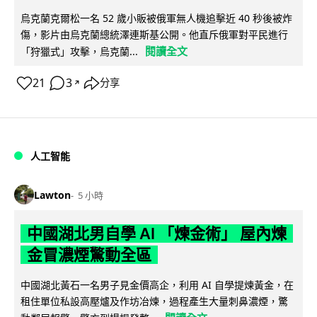
烏克蘭克爾松一名 52 歲小販被俄軍無人機追擊近 40 秒後被炸
傷，影片由烏克蘭總統澤連斯基公開。他直斥俄軍對平民進行
閱讀全文
「狩獵式」攻擊，烏克蘭...
21
3
分享
↗
人工智能
Lawton
5 小時
中國湖北男自學 AI 「煉金術」 屋內煉
金冒濃煙驚動全區
中國湖北黃石一名男子見金價高企，利用 AI 自學提煉黃金，在
租住單位私設高壓爐及作坊冶煉，過程產生大量刺鼻濃煙，驚