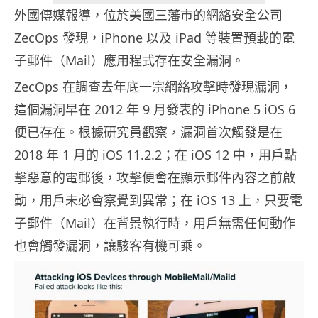
外國傳媒報導，位於美國三藩市的網絡安全公司
ZecOps 發現，iPhone 以及 iPad 等裝置預載的電
子郵件（Mail）應用程式存在安全漏洞。
ZecOps
在調查去年底一宗網絡攻擊時發現漏洞，
這個漏洞早在
2012
年
9
月發表的
iPhone 5 iOS 6
便已存在。根據研究員觀察，漏洞首次觸發是在
2018
年
1
月的
iOS 11.2.2
；在
iOS 12
中，用戶點
擊惡意的電郵後，攻擊便會在顯示郵件內容之前啟
動，用戶未必會察覺到異常；在
iOS 13
上，只要電
子郵件（Mail）在背景執行時，用戶無需任何動作
也會觸發漏洞，讓駭客有機可乘。