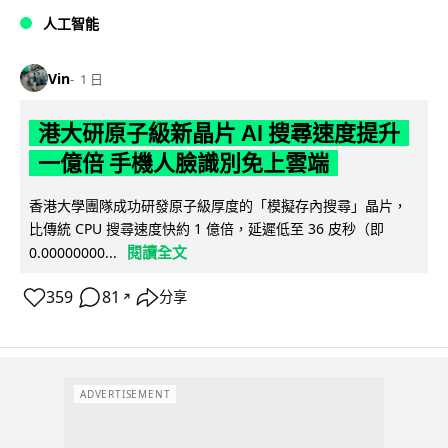
人工智能
Vin
1 日
港大研原子級新晶片 AI 搜尋速度提升
一億倍 手機人臉識別免上雲端
香港大學團隊成功研發原子級厚度的「模擬存內搜尋」晶片，
比傳統 CPU 搜尋速度快約 1 億倍，延遲低至 36 皮秒（即
閱讀全文
0.00000000...
359
81
分享
↗
ADVERTISEMENT