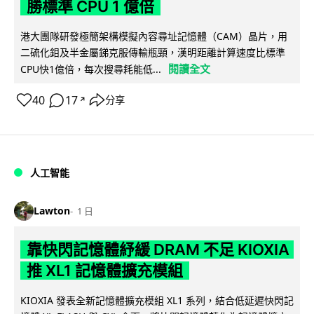
勝標準 CPU 1 億倍
港大團隊研發極簡架構模擬內容尋址記憶體（CAM）晶片，用
二硫化鉬及半金屬銻克服傳輸瓶頸，漢明距離計算速度比標準
閱讀全文
CPU快1億倍，每次搜尋耗能低...
40
17
分享
↗
人工智能
Lawton
1 日
靠快閃記憶體紓緩 DRAM 不足 KIOXIA
推 XL1 記憶體擴充模組
KIOXIA 發表全新記憶體擴充模組 XL1 系列，結合低延遲快閃記