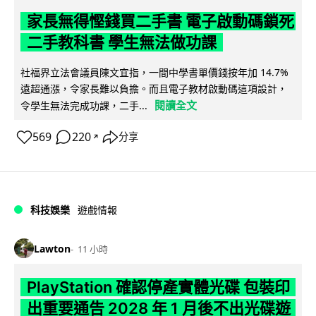
家長無得慳錢買二手書 電子啟動碼鎖死
二手教科書 學生無法做功課
社福界立法會議員陳文宜指，一間中學書單價錢按年加 14.7%
遠超通漲，令家長難以負擔。而且電子教材啟動碼這項設計，
閱讀全文
令學生無法完成功課，二手...
569
220
分享
↗
科技娛樂
遊戲情報
Lawton
11 小時
PlayStation 確認停產實體光碟 包裝印
出重要通告 2028 年 1 月後不出光碟遊