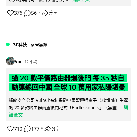
376
56
分享
↗
3C科技
家居無線
Vin
12 小時
逾 20 款平價路由器爆後門 每 35 秒自
動連線回中國 全球 10 萬用家私隱堪憂
網絡安全公司 VulnCheck 揭發中國智博通電子（Zbtlink）生產
閱
的 20 多款路由器內置後門程式「Endlessdoors」（無盡...
讀全文
710
177
分享
↗