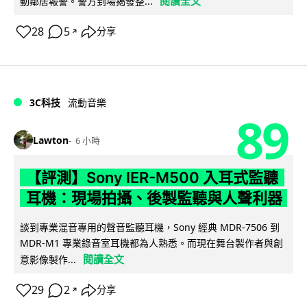
閱讀全文
動鄰居報警。警方到場揭發整...
28
5
分享
↗
3C科技
流動音樂
89
Lawton
6 小時
【評測】Sony IER-M500 入耳式監聽
耳機：現場拍攝、後製監聽與人聲利器
談到專業混音專用的聲音監聽耳機，Sony 經典 MDR-7506 到
MDR-M1 專業錄音室耳機都為人熟悉。而現在舞台製作者與創
閱讀全文
意影像製作...
29
2
分享
↗