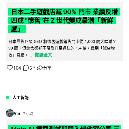
日本二手遊戲店減 90% 門市 業績反增
四成 "懷舊"在 Z 世代變成最潮「新鮮
感」
日本零售巨頭 GEO 將懷舊遊戲銷售門市從 1,000 間大幅減至
99 間，但銷售額卻不降反升至過往的 1.4 倍。做到「減店增
閱讀全文
收」奇蹟，...
104
5
分享
↗
人工智能
Vin
7 小時