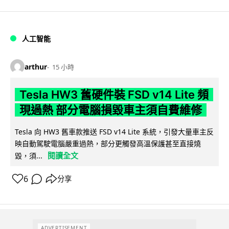
人工智能
arthur
15 小時
Tesla HW3 舊硬件裝 FSD v14 Lite 頻
現過熱 部分電腦損毀車主須自費維修
Tesla 向 HW3 舊車款推送 FSD v14 Lite 系統，引發大量車主反
映自動駕駛電腦嚴重過熱，部分更觸發高溫保護甚至直接燒
閱讀全文
毀，須...
6
分享
ADVERTISEMENT