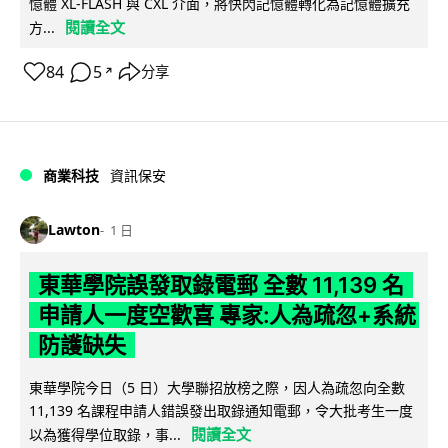
憶體 XL-FLASH 與 CXL 介面，將快閃記憶體轉化為記憶體擴充
閱讀全文
方...
84
5
分享
↗
商業科技
資訊保安
Lawton
1 日
東華學院誤發取錄電郵 全數 11,139 名
申請人一度空歡喜 專家:人為疏忽+系統
防護缺失
東華學院今日（5 日）大學聯招放榜之際，因人為疏忽向全數
11,139 名課程申請人錯誤發出取錄通知電郵，令大批考生一度
閱讀全文
以為獲得學位取錄，事...