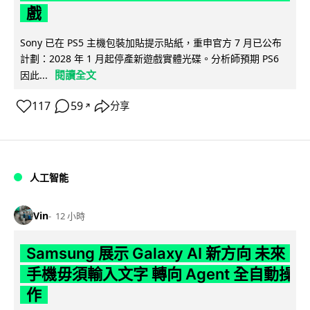
戲
Sony 已在 PS5 主機包裝加貼提示貼紙，重申官方 7 月已公布
計劃：2028 年 1 月起停產新遊戲實體光碟。分析師預期 PS6
閱讀全文
因此...
117
59
分享
↗
人工智能
Vin
12 小時
Samsung 展示 Galaxy AI 新方向 未來
手機毋須輸入文字 轉向 Agent 全自動操
作