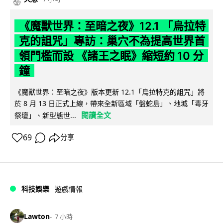
《魔獸世界：至暗之夜》12.1 「烏拉特
克的詛咒」專訪：巢穴不為提高世界首
領門檻而設 《諸王之眠》縮短約 10 分
鐘
《魔獸世界：至暗之夜》版本更新 12.1「烏拉特克的詛咒」將
於 8 月 13 日正式上線，帶來全新區域「盤蛇島」、地城「毒牙
閱讀全文
祭壇」、新型態世...
69
分享
科技娛樂
遊戲情報
Lawton
7 小時