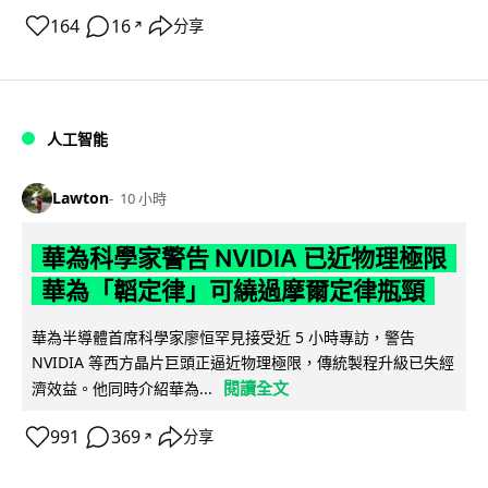
164
16
分享
↗
人工智能
Lawton
10 小時
華為科學家警告 NVIDIA 已近物理極限
華為「韜定律」可繞過摩爾定律瓶頸
華為半導體首席科學家廖恒罕見接受近 5 小時專訪，警告
NVIDIA 等西方晶片巨頭正逼近物理極限，傳統製程升級已失經
閱讀全文
濟效益。他同時介紹華為...
991
369
分享
↗