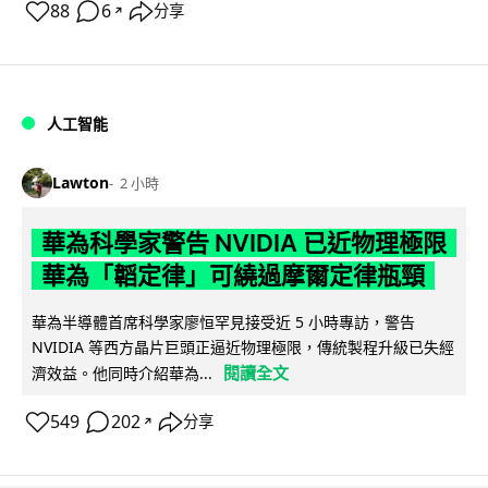
88
6
分享
↗
人工智能
Lawton
2 小時
華為科學家警告 NVIDIA 已近物理極限
華為「韜定律」可繞過摩爾定律瓶頸
華為半導體首席科學家廖恒罕見接受近 5 小時專訪，警告
NVIDIA 等西方晶片巨頭正逼近物理極限，傳統製程升級已失經
閱讀全文
濟效益。他同時介紹華為...
549
202
分享
↗