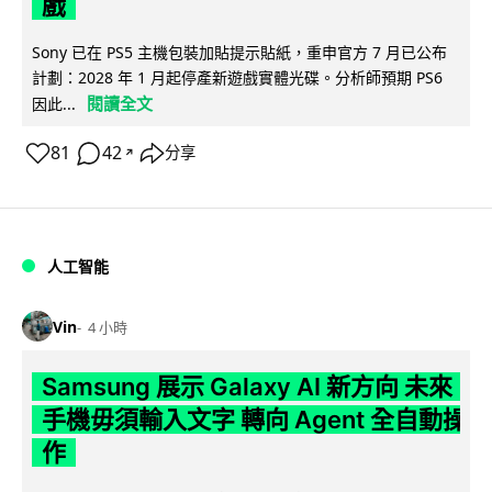
戲
Sony 已在 PS5 主機包裝加貼提示貼紙，重申官方 7 月已公布
計劃：2028 年 1 月起停產新遊戲實體光碟。分析師預期 PS6
閱讀全文
因此...
81
42
分享
↗
人工智能
Vin
4 小時
Samsung 展示 Galaxy AI 新方向 未來
手機毋須輸入文字 轉向 Agent 全自動操
作