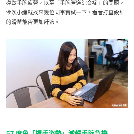
導致手腕疲勞，以至「手腕管道綜合症」的問題。
今次小編就找來幾位同事實試一下，看看打直設計
的滑鼠能否更加舒適。
57 度角「握手姿勢」減輕手腕負擔