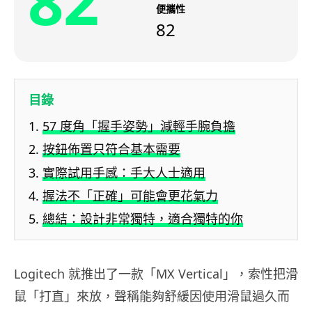
82
便攜性
82
目錄
57 度角「握手姿勢」減輕手腕負擔
按鈕佈置只符合基本需要
實際試用手感：手大人士適用
握法不「正確」可能會更花氣力
總結：設計非常獨特，適合獨特的你
Logitech 就推出了一款「MX Vertical」，索性把滑
鼠「打直」來放，聲稱能夠舒緩因使用滑鼠過久而