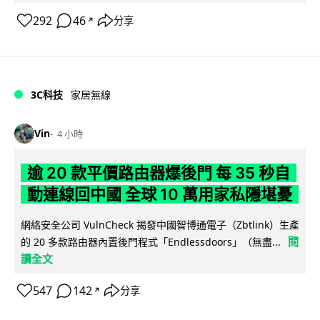
292
46
分享
↗
3C科技
家居無線
Vin
4 小時
逾 20 款平價路由器爆後門 每 35 秒自
動連線回中國 全球 10 萬用家私隱堪憂
網絡安全公司 VulnCheck 揭發中國智博通電子（Zbtlink）生產
閱
的 20 多款路由器內置後門程式「Endlessdoors」（無盡...
讀全文
547
142
分享
↗