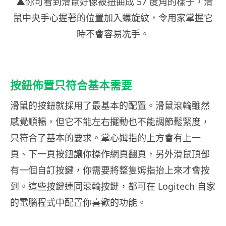
▲你可看到滑鼠好像被扭曲成 57 度角的樣子，滑
鼠中央手心握著的位置加入螺旋紋，令用家掌握它
時不會容易冼手。
按鈕佈置只符合基本需要
滑鼠的按鈕就採用了最基本的配置。滑鼠滾輪雖然
感覺順暢，但它不能左右擺動也不能調節鬆緊度，
只符合了基本的要求。掌心姆指的上方會有上一
頁、下一頁按鈕讓你操作網頁翻頁，另外滑鼠頂部
有一個自訂按鍵，你需要將整隻姆指抬上來才會按
到。這些按鍵連同滾輪按鍵，都可在 Logitech 自家
的電腦程式中配置你喜歡的功能。