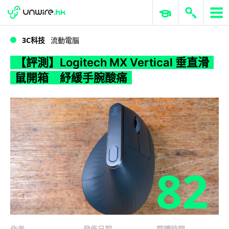
WWDC 2026
GenAI 與雲端科技專區
ERP 與商業 AI
【評測】Logitech MX Vertical 垂直滑鼠開箱 紓緩手腕酸痛
3C科技
流動電腦
【評測】Logitech MX Vertical 垂直滑
鼠開箱 紓緩手腕酸痛
82
作者
發佈日期
閱讀時間