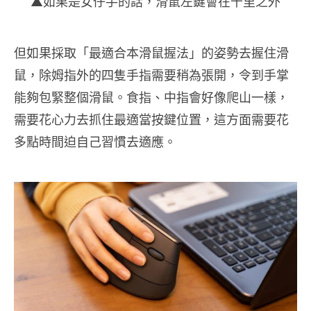
▲如果是女仔手的話，滑鼠左鍵會在千里之外
但如果採取「最適合本滑鼠握法」的姿勢去握住滑
鼠，除姆指外的四隻手指需要稍為張開，令到手掌
能夠包緊整個滑鼠。食指、中指會好像爬山一樣，
需要花心力去抓住最適當按鍵位置，這方面需要花
多點時間迫自己習慣去適應。