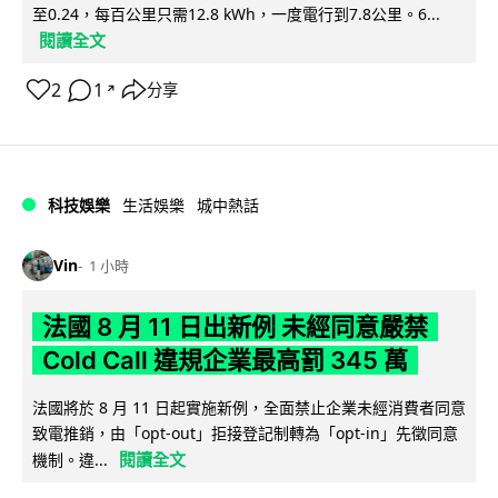
至0.24，每百公里只需12.8 kWh，一度電行到7.8公里。6...
閱讀全文
2
1
分享
↗
科技娛樂
生活娛樂
城中熱話
Vin
1 小時
法國 8 月 11 日出新例 未經同意嚴禁
Cold Call 違規企業最高罰 345 萬
法國將於 8 月 11 日起實施新例，全面禁止企業未經消費者同意
致電推銷，由「opt-out」拒接登記制轉為「opt-in」先徵同意
閱讀全文
機制。違...