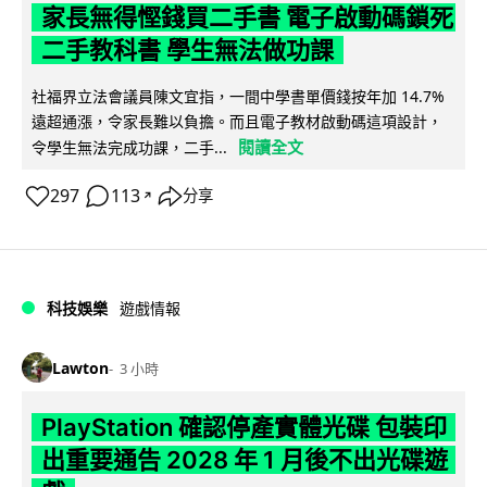
家長無得慳錢買二手書 電子啟動碼鎖死
二手教科書 學生無法做功課
社福界立法會議員陳文宜指，一間中學書單價錢按年加 14.7%
遠超通漲，令家長難以負擔。而且電子教材啟動碼這項設計，
閱讀全文
令學生無法完成功課，二手...
297
113
分享
↗
科技娛樂
遊戲情報
Lawton
3 小時
PlayStation 確認停產實體光碟 包裝印
出重要通告 2028 年 1 月後不出光碟遊