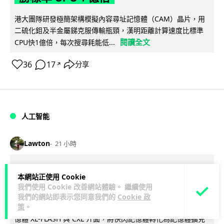
港大團隊研發極簡架構模擬內容尋址記憶體（CAM）晶片，用
二硫化鉬及半金屬銻克服傳輸瓶頸，漢明距離計算速度比標準
閱讀全文
CPU快1億倍，每次搜尋耗能低...
36
17
分享
↗
人工智能
Lawton
21 小時
靠快閃記憶體紓緩 DRAM 不足 KIOXIA
本網站正使用 Cookie
推 XL1 記憶體擴充模組
我們使用 Cookie 改善網站體驗。 繼續使用
我們的網站即表示您同意我們的
Cookie 政
策
。
KIOXIA 發表全新記憶體擴充模組 XL1 系列，結合低延遲快閃記
憶體 XL-FLASH 與 CXL 介面，將快閃記憶體轉化為記憶體擴充