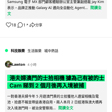
Samsung 電子 MX 部門顧客體驗辦公室主管兼副總裁 Jay Kim
閱讀全
表示，品牌正推動 Galaxy AI 邁向全自動化 Agent...
文
18
1
分享
↗
科技娛樂
生活娛樂
城中熱話
Lawton
4 小時
港夫婦澳門的士拾相機 據為己有被的士
Cam 睇到 2 個月後再入境被捕
一對香港夫婦今年 5 月遊澳門乘的士拾獲他人遺留相機及電
池，拾遺不報並帶返香港自用。兩人本月 2 日經港珠澳大橋再
閱讀全文
次入境澳門時，被治安警察局...