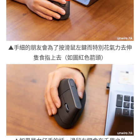
▲手細的朋友會為了按滑鼠左鍵而特別花氣力去伸
隻食指上去（如圖紅色箭頭）