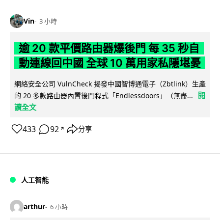
Vin
3 小時
逾 20 款平價路由器爆後門 每 35 秒自
動連線回中國 全球 10 萬用家私隱堪憂
網絡安全公司 VulnCheck 揭發中國智博通電子（Zbtlink）生產
閱
的 20 多款路由器內置後門程式「Endlessdoors」（無盡...
讀全文
433
92
分享
↗
人工智能
arthur
6 小時