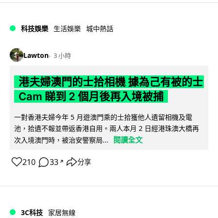
科技娛樂
生活娛樂
城中熱話
Lawton
3 小時
港夫婦澳門的士拾相機 據為己有被的士
Cam 睇到 2 個月後再入境被捕
一對香港夫婦今年 5 月遊澳門乘的士拾獲他人遺留相機及電
池，拾遺不報並帶返香港自用。兩人本月 2 日經港珠澳大橋再
閱讀全文
次入境澳門時，被治安警察局...
210
33
分享
↗
3C科技
家居無線