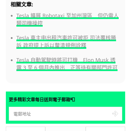
相關文章:
Tesla 擴展 Robotaxi 至加州灣區 但仍需人
類司機操控
Tesla 車主申出租汽車許可被拒 司法覆核勝
訴 政府提上訴以釐清規例詮釋
Tesla 自動駕駛時將可打機 Elon Musk 透
露 3 至 6 個月內推出 正等待有關部門許可
📮
更多精彩文章每日送到電子郵箱