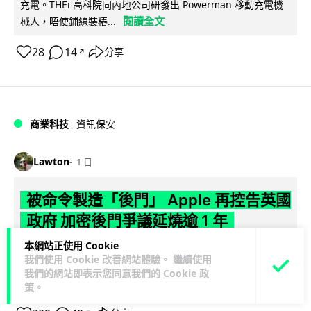
充電。THEi 高科院同內地公司研發出 Powerman 移動充電機
閱讀全文
械人，唔使鋪線裝樁...
28
14
分享
↗
商業科技
資訊保安
Lawton
1 日
被命令製造「後門」 Apple 再控告英國
政府 加密後門爭議延燒逾 1 年
本網站正使用 Cookie
Apple 證實已就英國政府要求取得用戶加密資料一事，向英國
我們使用 Cookie 改善網站體驗。 繼續使用
調查權力法庭提出新一輪法律訴訟。英國政府要求 Apple 建立
我們的網站即表示您同意我們的
Cookie 政
閱讀全文
「後門」以存取全球...
策
。