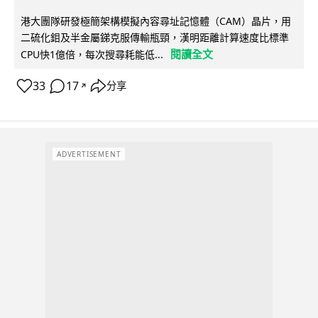
港大團隊研發極簡架構模擬內容尋址記憶體（CAM）晶片，用
二硫化鉬及半金屬銻克服傳輸瓶頸，漢明距離計算速度比標準
閱讀全文
CPU快1億倍，每次搜尋耗能低...
33
17
分享
↗
ADVERTISEMENT