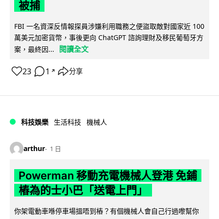
被捕
FBI 一名資深反情報探員涉嫌利用職務之便盜取敵對國家近 100
萬美元加密貨幣，事後更向 ChatGPT 諮詢理財及移民葡萄牙方
閱讀全文
案，最終因...
23
1
分享
↗
科技娛樂
生活科技
機械人
arthur
1 日
Powerman 移動充電機械人登港 免鋪
樁為的士小巴「送電上門」
你架電動車喺停車場搵唔到樁？有個機械人會自己行過嚟幫你