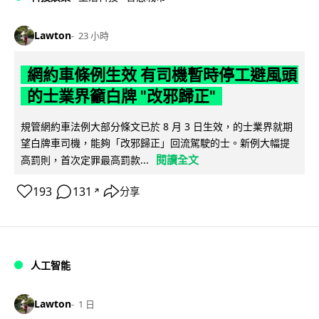
Lawton
23 小時
網約車條例生效 有司機暫時停工避風頭
的士業界籲白牌 "改邪歸正"
規管網約車法例大部分條文已於 8 月 3 日生效，的士業界就期
望白牌車司機，能夠「改邪歸正」回流駕駛的士。新例大幅提
閱讀全文
高罰則，首次定罪最高罰款...
193
131
分享
↗
人工智能
Lawton
1 日