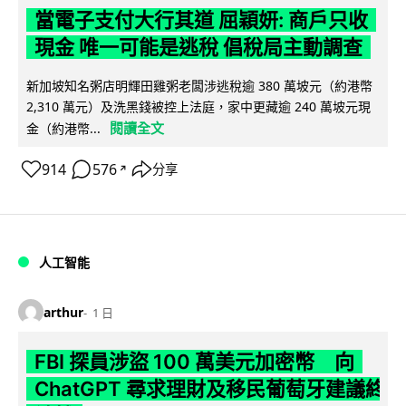
當電子支付大行其道 屈穎妍: 商戶只收
現金 唯一可能是逃稅 倡稅局主動調查
新加坡知名粥店明輝田雞粥老闆涉逃稅逾 380 萬坡元（約港幣
2,310 萬元）及洗黑錢被控上法庭，家中更藏逾 240 萬坡元現
閱讀全文
金（約港幣...
914
576
分享
↗
人工智能
arthur
1 日
FBI 探員涉盜 100 萬美元加密幣 向
ChatGPT 尋求理財及移民葡萄牙建議終