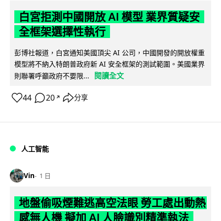
白宮拒測中國開放 AI 模型 業界質疑安
全框架選擇性執行
彭博社報道，白宮通知美國頂尖 AI 公司，中國開發的開放權重
模型將不納入特朗普政府新 AI 安全框架的測試範圍。美國業界
閱讀全文
則聯署呼籲政府不要限...
44
20
分享
↗
人工智能
Vin
1 日
地盤偷吸煙難逃高空法眼 勞工處出動熱
感無人機 擬加 AI 人臉識別精準執法