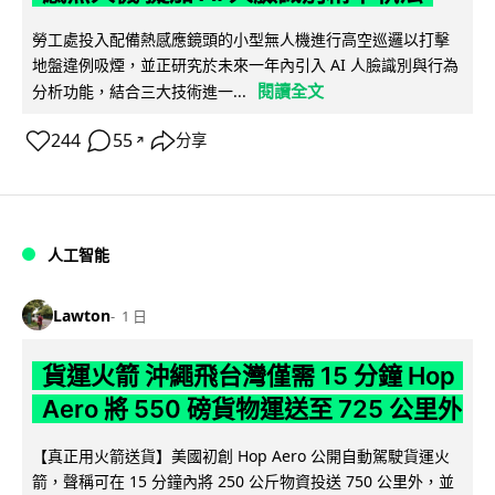
勞工處投入配備熱感應鏡頭的小型無人機進行高空巡邏以打擊
地盤違例吸煙，並正研究於未來一年內引入 AI 人臉識別與行為
閱讀全文
分析功能，結合三大技術進一...
244
55
分享
↗
人工智能
Lawton
1 日
貨運火箭 沖繩飛台灣僅需 15 分鐘 Hop
Aero 將 550 磅貨物運送至 725 公里外
【真正用火箭送貨】美國初創 Hop Aero 公開自動駕駛貨運火
箭，聲稱可在 15 分鐘內將 250 公斤物資投送 750 公里外，並