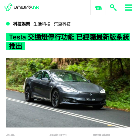
WWDC 2026
GenAI 與雲端科技專區
ERP 與商業 AI
Tesla 交通燈停行功能 已經隨最新版系統推出
科技娛樂
生活科技
汽車科技
Tesla 交通燈停行功能 已經隨最新版系統
推出
作者
發佈日期
閱讀時間