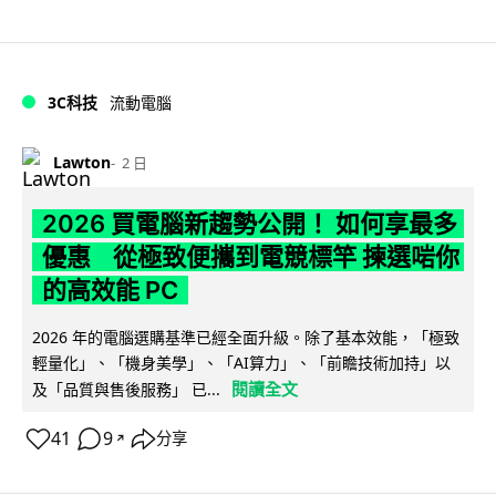
3C科技
流動電腦
Lawton
2 日
2026 買電腦新趨勢公開！ 如何享最多
優惠 從極致便攜到電競標竿 揀選啱你
的高效能 PC
2026 年的電腦選購基準已經全面升級。除了基本效能，「極致
輕量化」、「機身美學」、「AI算力」、「前瞻技術加持」以
閱讀全文
及「品質與售後服務」 已...
41
9
分享
↗