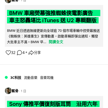
BMW 車廂熒幕強推蜘蛛俠電影廣告
車主怒轟堪比 iTunes 送 U2 專輯翻版
BMW 近日透過無線更新向全球逾 70 個市場車輛中控熒幕推送
《蜘蛛俠：英雄重生》宣傳動畫，啟動車輛即彈出通知，觸發
閱讀全文
大批車主不滿。BMW 早...
32
4
分享
↗
3C科技
流動音樂
音樂耳機
藍骨
1 日
Sony 傳推平價復刻版耳筒 沿用六年