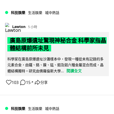
科技娛樂
生活娛樂
城中熱話
Lawton
5 小時
廣島原爆遺址驚現神秘合金 科學家指晶
體結構前所未見
科學家在廣島原爆遺址沙灘樣本中，發現一種從未有記錄的多
元素合金，由鐵、鉻、鎳、錳、鉬及鋁六種金屬混合而成，晶
閱讀全文
體結構獨特。研究由佛羅倫斯大學...
103
15
分享
↗
科技娛樂
生活娛樂
城中熱話