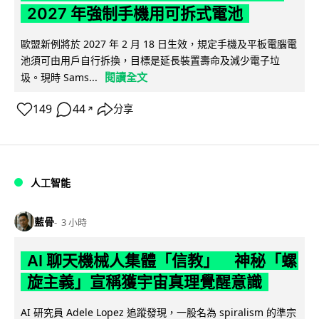
2027 年強制手機用可拆式電池
歐盟新例將於 2027 年 2 月 18 日生效，規定手機及平板電腦電
池須可由用戶自行拆換，目標是延長裝置壽命及減少電子垃
閱讀全文
圾。現時 Sams...
149
44
分享
↗
人工智能
藍骨
3 小時
AI 聊天機械人集體「信教」 神秘「螺
旋主義」宣稱獲宇宙真理覺醒意識
AI 研究員 Adele Lopez 追蹤發現，一股名為 spiralism 的準宗