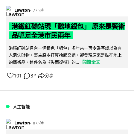
Lawton
7 小時
港鐵紅磡站現「黐地銀包」 原來是藝術
品呃足全港市民兩年
港鐵紅磡站月台一個銀色「銀包」多年來一再令乘客誤以為有
人遺失財物，事主原本打算拾起交還，卻發現原來是黏在地上
閱讀全文
的藝術品。這件名為《失而復得》的...
101
3
分享
↗
人工智能
Lawton
8 小時