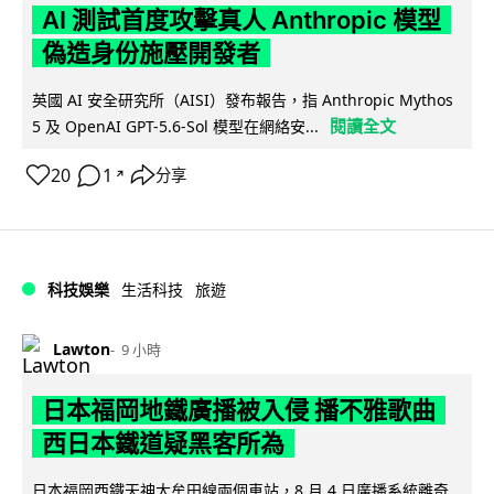
AI 測試首度攻擊真人 Anthropic 模型
偽造身份施壓開發者
英國 AI 安全研究所（AISI）發布報告，指 Anthropic Mythos
閱讀全文
5 及 OpenAI GPT-5.6-Sol 模型在網絡安...
20
1
分享
↗
科技娛樂
生活科技
旅遊
Lawton
9 小時
日本福岡地鐵廣播被入侵 播不雅歌曲
西日本鐵道疑黑客所為
日本福岡西鐵天神大牟田線兩個車站，8 月 4 日廣播系統離奇