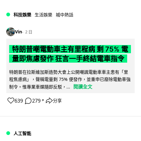
科技娛樂
生活娛樂
城中熱話
Vin
2 日
特朗普嘲電動車主有里程病 剩 75% 電
量即焦慮發作 狂言一手終結電車指令
特朗普在拉斯維加斯造勢大會上公開嘲諷電動車車主患有「里
程焦慮病」，聲稱電量剩 75% 便發作，並重申已廢除電動車強
閱讀全文
制令。惟專業車媒隨即反駁，...
639
279
分享
↗
人工智能