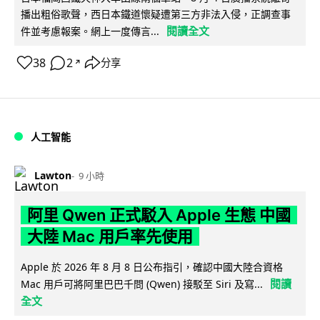
播出粗俗歌聲，西日本鐵道懷疑遭第三方非法入侵，正調查事
閱讀全文
件並考慮報案。網上一度傳言...
38
2
分享
↗
人工智能
Lawton
9 小時
阿里 Qwen 正式駁入 Apple 生態 中國
大陸 Mac 用戶率先使用
Apple 於 2026 年 8 月 8 日公布指引，確認中國大陸合資格
閱讀
Mac 用戶可將阿里巴巴千問 (Qwen) 接駁至 Siri 及寫...
全文