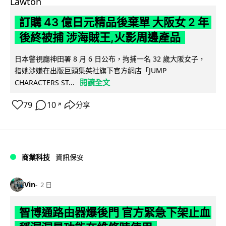
訂購 43 億日元精品後棄單 大阪女 2 年
後終被捕 涉海賊王,火影周邊產品
日本警視廳神田署 8 月 6 日公布，拘捕一名 32 歲大阪女子，
指她涉嫌在出版巨頭集英社旗下官方網店「JUMP
閱讀全文
CHARACTERS ST...
79
10
分享
↗
商業科技
資訊保安
Vin
2 日
智博通路由器爆後門 官方緊急下架止血