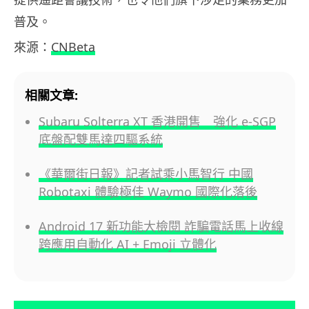
普及。
來源：
CNBeta
相關文章:
Subaru Solterra XT 香港開售 強化 e-SGP
底盤配雙馬達四驅系統
《華爾街日報》記者試乘小馬智行 中國
Robotaxi 體驗極佳 Waymo 國際化落後
Android 17 新功能大檢閱 詐騙電話馬上收線
跨應用自動化 AI + Emoji 立體化