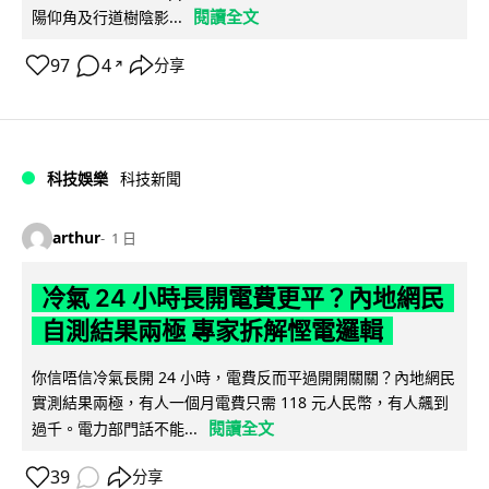
閱讀全文
陽仰角及行道樹陰影...
97
4
分享
↗
科技娛樂
科技新聞
arthur
1 日
冷氣 24 小時長開電費更平？內地網民
自測結果兩極 專家拆解慳電邏輯
你信唔信冷氣長開 24 小時，電費反而平過開開關關？內地網民
實測結果兩極，有人一個月電費只需 118 元人民幣，有人飆到
閱讀全文
過千。電力部門話不能...
39
分享