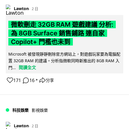
Lawton
2 日
微軟刪走 32GB RAM 遊戲建議 分析:
為 8GB Surface 銷售鋪路 連自家
Copilot+ 門檻也未到
Microsoft 被發現靜靜刪除官方網站上，對遊戲玩家要為電腦配
置 32GB RAM 的建議。分析指微軟同時新推出的 8GB RAM 入
閱讀全文
門...
171
16
分享
↗
科技娛樂
影視娛樂
Lawton
2 日