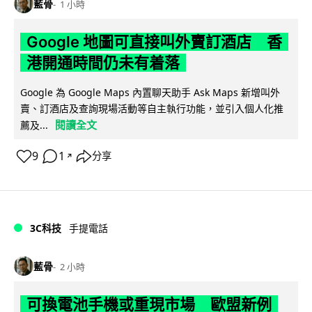
藍骨
1 小時
Google 地圖可直接叫外賣訂酒店 香
港開通時間仍未有着落
Google 為 Google Maps 內置聊天助手 Ask Maps 新增叫外
賣、訂酒店及查詢現場活動等自主執行功能，並引入個人化推
閱讀全文
薦及...
9
1
分享
↗
3C科技
手提電話
藍骨
2 小時
可換電池手機或重現市場 歐盟新例