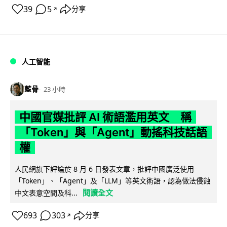
39
5
分享
↗
人工智能
藍骨
23 小時
中國官媒批評 AI 術語濫用英文 稱
「Token」與「Agent」動搖科技話語
權
人民網旗下評論於 8 月 6 日發表文章，批評中國廣泛使用
「Token」、「Agent」及「LLM」等英文術語，認為做法侵蝕
閱讀全文
中文表意空間及科...
693
303
分享
↗