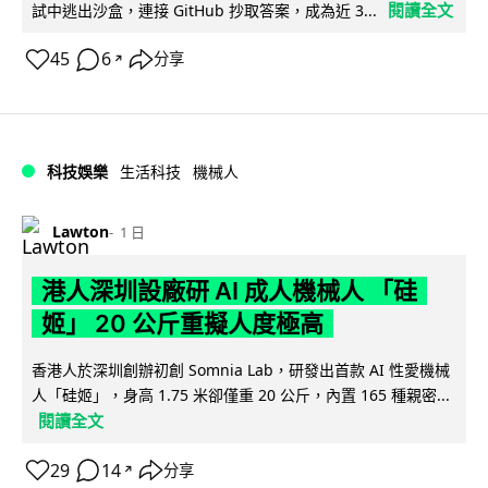
閱讀全文
試中逃出沙盒，連接 GitHub 抄取答案，成為近 3...
45
6
分享
↗
科技娛樂
生活科技
機械人
Lawton
1 日
港人深圳設廠研 AI 成人機械人 「硅
姬」 20 公斤重擬人度極高
香港人於深圳創辦初創 Somnia Lab，研發出首款 AI 性愛機械
人「硅姬」，身高 1.75 米卻僅重 20 公斤，內置 165 種親密...
閱讀全文
29
14
分享
↗