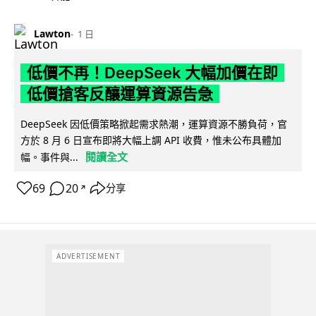
Lawton
1 日
低價不再！DeepSeek 大幅加價在即
低價搶客反釀運算資源告急
DeepSeek 因低價策略掀起需求熱潮，運算資源不勝負荷，官
方於 8 月 6 日宣布即將大幅上調 API 收費，惟未公布具體加
閱讀全文
幅。事件與...
69
20
分享
↗
ADVERTISEMENT