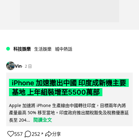
科技娛樂
生活娛樂
城中熱話
Vin
2 日
iPhone 加速撤出中國 印度成新機主要
基地 上年組裝增至5500萬部
Apple 加速將 iPhone 生產線由中國轉往印度，目標兩年內將
產量最高 50% 移至當地。印度政府推出關稅豁免及稅務優惠延
閱讀全文
長至 204...
557
252
分享
↗