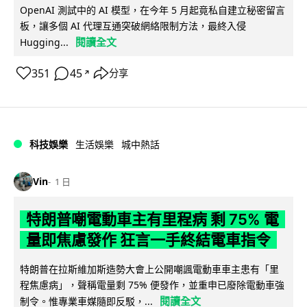
OpenAI 測試中的 AI 模型，在今年 5 月起竟私自建立秘密留言
板，讓多個 AI 代理互通突破網絡限制方法，最終入侵
閱讀全文
Hugging...
351
45
分享
↗
科技娛樂
生活娛樂
城中熱話
Vin
1 日
特朗普嘲電動車主有里程病 剩 75% 電
量即焦慮發作 狂言一手終結電車指令
特朗普在拉斯維加斯造勢大會上公開嘲諷電動車車主患有「里
程焦慮病」，聲稱電量剩 75% 便發作，並重申已廢除電動車強
閱讀全文
制令。惟專業車媒隨即反駁，...