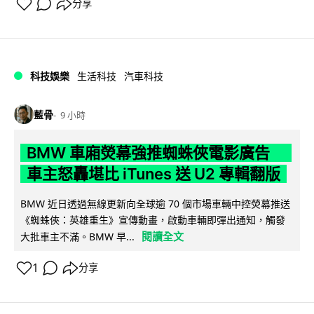
分享
科技娛樂
生活科技
汽車科技
藍骨
9 小時
BMW 車廂熒幕強推蜘蛛俠電影廣告
車主怒轟堪比 iTunes 送 U2 專輯翻版
BMW 近日透過無線更新向全球逾 70 個市場車輛中控熒幕推送
《蜘蛛俠：英雄重生》宣傳動畫，啟動車輛即彈出通知，觸發
閱讀全文
大批車主不滿。BMW 早...
1
分享