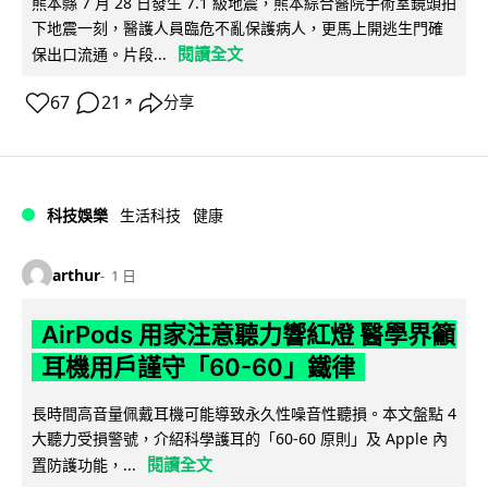
熊本縣 7 月 28 日發生 7.1 級地震，熊本綜合醫院手術室鏡頭拍
下地震一刻，醫護人員臨危不亂保護病人，更馬上開逃生門確
閱讀全文
保出口流通。片段...
67
21
分享
↗
科技娛樂
生活科技
健康
arthur
1 日
AirPods 用家注意聽力響紅燈 醫學界籲
耳機用戶謹守「60-60」鐵律
長時間高音量佩戴耳機可能導致永久性噪音性聽損。本文盤點 4
大聽力受損警號，介紹科學護耳的「60-60 原則」及 Apple 內
閱讀全文
置防護功能，...