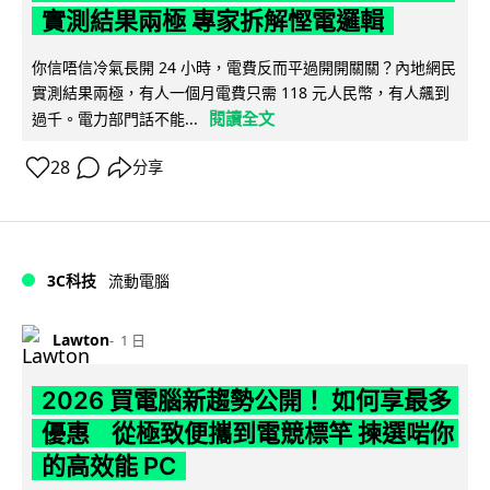
實測結果兩極 專家拆解慳電邏輯
你信唔信冷氣長開 24 小時，電費反而平過開開關關？內地網民
實測結果兩極，有人一個月電費只需 118 元人民幣，有人飆到
閱讀全文
過千。電力部門話不能...
28
分享
3C科技
流動電腦
Lawton
1 日
2026 買電腦新趨勢公開！ 如何享最多
優惠 從極致便攜到電競標竿 揀選啱你
的高效能 PC