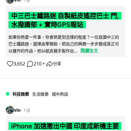
中三巴士鐵路迷 自製紙皮遙控巴士 門,
水撥識郁 + 實時GPS報站
如果你熱愛一件事，你會熱愛到怎樣的程度？一位就讀中三的
巴士鐵路迷，選擇由零開始，把自己的興趣一步步變成真正可
閱讀全文
以運作的作品。他以紙皮親手製作出...
3,652
210
分享
↗
科技娛樂
生活娛樂
城中熱話
Vin
1 日
iPhone 加速撤出中國 印度成新機主要