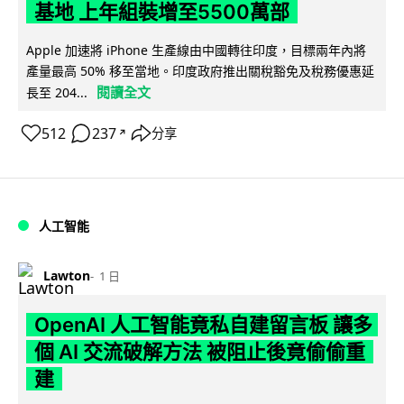
基地 上年組裝增至5500萬部
Apple 加速將 iPhone 生產線由中國轉往印度，目標兩年內將
產量最高 50% 移至當地。印度政府推出關稅豁免及稅務優惠延
閱讀全文
長至 204...
512
237
分享
↗
人工智能
Lawton
1 日
OpenAI 人工智能竟私自建留言板 讓多
個 AI 交流破解方法 被阻止後竟偷偷重
建