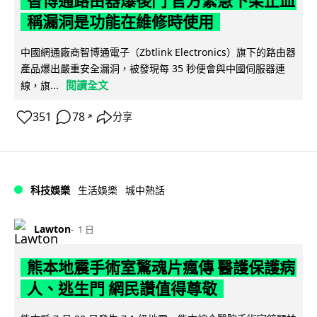
智博通路由器爆後門 官方緊急下架止血
稱漏洞是功能在維修時使用
中國網通廠商智博通電子（Zbtlink Electronics）旗下的路由器
產品爆出嚴重安全漏洞，被發現每 35 秒便會與中國伺服器連
閱讀全文
線，旗...
351
78
分享
↗
科技娛樂
生活娛樂
城中熱話
Lawton
1 日
熊本地震手術室驚魂片瘋傳 醫護保護病
人、逃生門 網民讚值得尊敬