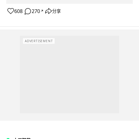
608
270
分享
↗
ADVERTISEMENT