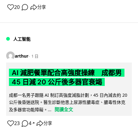
20
分享
人工智能
arthur
1 日
AI 減肥餐單配合高強度操練 成都男
45 日減 20 公斤後多器官衰竭
成都一名男子跟隨 AI 制訂高強度減脂計劃，45 日內減去約 20
公斤後昏迷送院。醫生診斷他患上尿源性膿毒症、膿毒性休克
閱讀全文
及多器官功能障礙。...
23
4
分享
↗