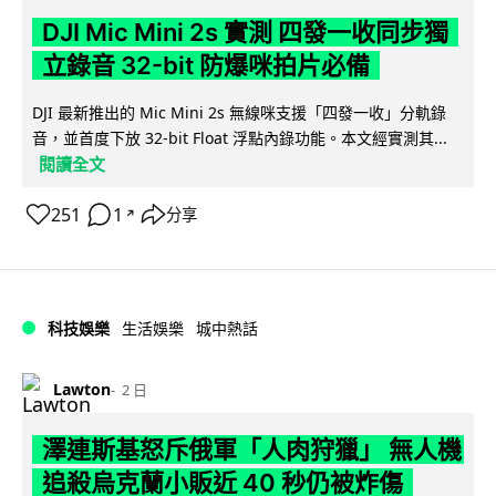
DJI Mic Mini 2s 實測 四發一收同步獨
立錄音 32-bit 防爆咪拍片必備
DJI 最新推出的 Mic Mini 2s 無線咪支援「四發一收」分軌錄
音，並首度下放 32-bit Float 浮點內錄功能。本文經實測其...
閱讀全文
251
1
分享
↗
科技娛樂
生活娛樂
城中熱話
Lawton
2 日
澤連斯基怒斥俄軍「人肉狩獵」 無人機
追殺烏克蘭小販近 40 秒仍被炸傷