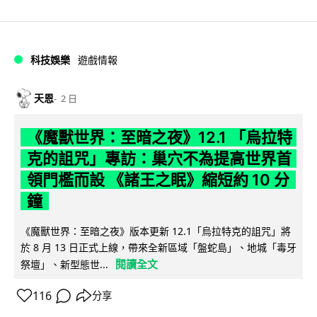
科技娛樂
遊戲情報
天恩
2 日
《魔獸世界：至暗之夜》12.1 「烏拉特
克的詛咒」專訪：巢穴不為提高世界首
領門檻而設 《諸王之眠》縮短約 10 分
鐘
《魔獸世界：至暗之夜》版本更新 12.1「烏拉特克的詛咒」將
於 8 月 13 日正式上線，帶來全新區域「盤蛇島」、地城「毒牙
閱讀全文
祭壇」、新型態世...
116
分享