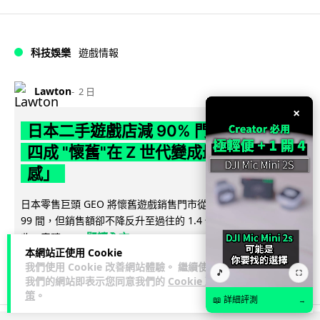
科技娛樂
遊戲情報
Lawton
2 日
×
日本二手遊戲店減 90% 門市 業績反增
四成 "懷舊"在 Z 世代變成最潮「新鮮
感」
日本零售巨頭 GEO 將懷舊遊戲銷售門市從 1,000 間大幅減至
99 間，但銷售額卻不降反升至過往的 1.4 倍。做到「減店增
閱讀全文
收」奇蹟，...
本網站正使用 Cookie
我們使用 Cookie 改善網站體驗。 繼續使用
262
20
分享
↗
🎵
⛶
我們的網站即表示您同意我們的
Cookie 政
策
。
📖 詳細評測
→