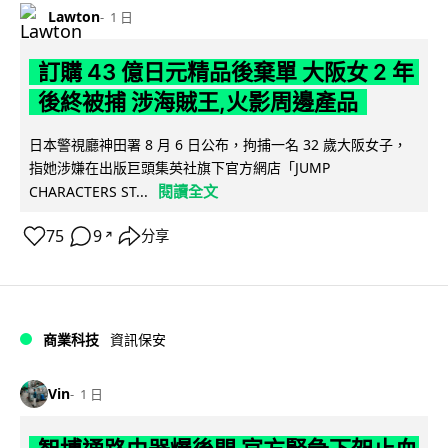
Lawton
1 日
訂購 43 億日元精品後棄單 大阪女 2 年
後終被捕 涉海賊王,火影周邊產品
日本警視廳神田署 8 月 6 日公布，拘捕一名 32 歲大阪女子，
指她涉嫌在出版巨頭集英社旗下官方網店「JUMP
閱讀全文
CHARACTERS ST...
75
9
分享
↗
商業科技
資訊保安
Vin
1 日