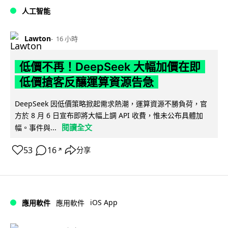
人工智能
Lawton
16 小時
低價不再！DeepSeek 大幅加價在即
低價搶客反釀運算資源告急
DeepSeek 因低價策略掀起需求熱潮，運算資源不勝負荷，官
方於 8 月 6 日宣布即將大幅上調 API 收費，惟未公布具體加
閱讀全文
幅。事件與...
53
16
分享
↗
iOS App
應用軟件
應用軟件