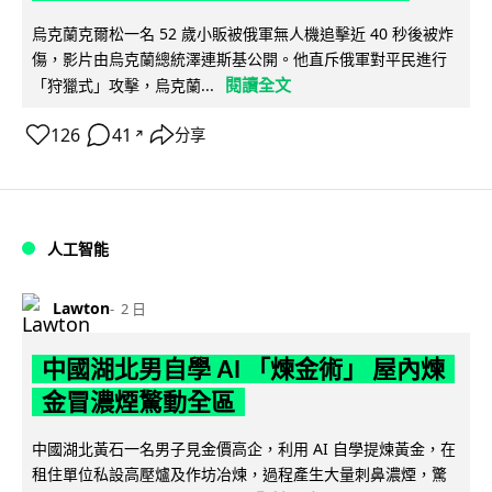
烏克蘭克爾松一名 52 歲小販被俄軍無人機追擊近 40 秒後被炸
傷，影片由烏克蘭總統澤連斯基公開。他直斥俄軍對平民進行
閱讀全文
「狩獵式」攻擊，烏克蘭...
126
41
分享
↗
人工智能
Lawton
2 日
中國湖北男自學 AI 「煉金術」 屋內煉
金冒濃煙驚動全區
中國湖北黃石一名男子見金價高企，利用 AI 自學提煉黃金，在
租住單位私設高壓爐及作坊冶煉，過程產生大量刺鼻濃煙，驚