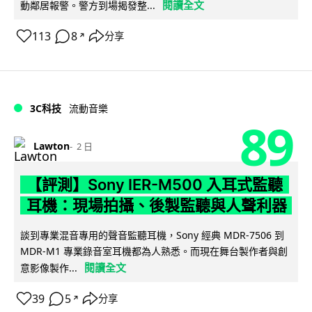
閱讀全文
動鄰居報警。警方到場揭發整...
113
8
分享
↗
3C科技
流動音樂
89
Lawton
2 日
【評測】Sony IER-M500 入耳式監聽
耳機：現場拍攝、後製監聽與人聲利器
談到專業混音專用的聲音監聽耳機，Sony 經典 MDR-7506 到
MDR-M1 專業錄音室耳機都為人熟悉。而現在舞台製作者與創
閱讀全文
意影像製作...
39
5
分享
↗