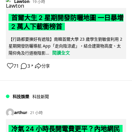
Lawton
19 小時
首爾大生 2 星期開發防曬地圖 一日暴增
2 萬人下載衝榜首
【行路都要揀好有遮陰】南韓首爾大學 23 歲學生劉敏俊利用 2
星期開發防曬導航 App「走向陰涼處」，結合建築物高度、太
閱讀全文
陽仰角及行道樹陰影...
71
3
分享
↗
科技娛樂
科技新聞
arthur
21 小時
冷氣 24 小時長開電費更平？內地網民