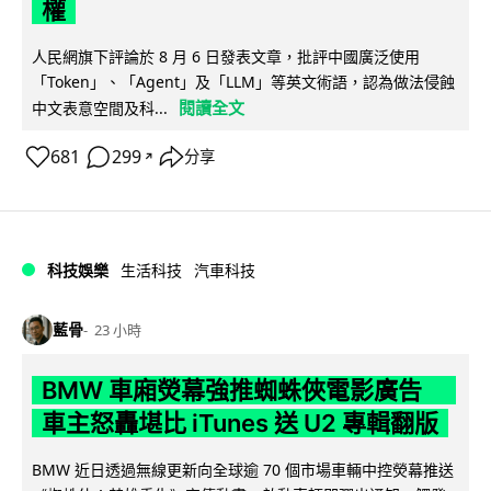
權
人民網旗下評論於 8 月 6 日發表文章，批評中國廣泛使用
「Token」、「Agent」及「LLM」等英文術語，認為做法侵蝕
閱讀全文
中文表意空間及科...
681
299
分享
↗
科技娛樂
生活科技
汽車科技
藍骨
23 小時
BMW 車廂熒幕強推蜘蛛俠電影廣告
車主怒轟堪比 iTunes 送 U2 專輯翻版
BMW 近日透過無線更新向全球逾 70 個市場車輛中控熒幕推送