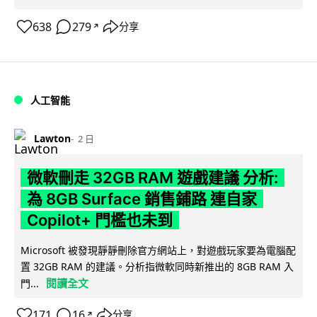
638
279
分享
↗
人工智能
Lawton
2 日
微軟刪走 32GB RAM 遊戲建議 分析:
為 8GB Surface 銷售鋪路 連自家
Copilot+ 門檻也未到
Microsoft 被發現靜靜刪除官方網站上，對遊戲玩家要為電腦配
置 32GB RAM 的建議。分析指微軟同時新推出的 8GB RAM 入
閱讀全文
門...
171
16
分享
↗