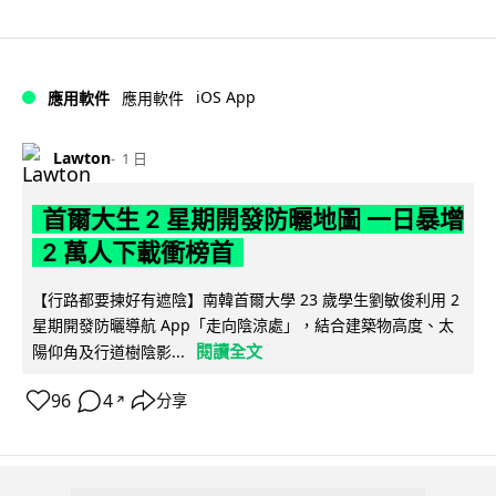
iOS App
應用軟件
應用軟件
Lawton
1 日
首爾大生 2 星期開發防曬地圖 一日暴增
2 萬人下載衝榜首
【行路都要揀好有遮陰】南韓首爾大學 23 歲學生劉敏俊利用 2
星期開發防曬導航 App「走向陰涼處」，結合建築物高度、太
閱讀全文
陽仰角及行道樹陰影...
96
4
分享
↗