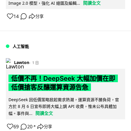
閱讀全文
Image 2.0 模型，強化 AI 繪圖及編輯...
14
分享
人工智能
Lawton
1 日
低價不再！DeepSeek 大幅加價在即
低價搶客反釀運算資源告急
DeepSeek 因低價策略掀起需求熱潮，運算資源不勝負荷，官
方於 8 月 6 日宣布即將大幅上調 API 收費，惟未公布具體加
閱讀全文
幅。事件與...
69
20
分享
↗