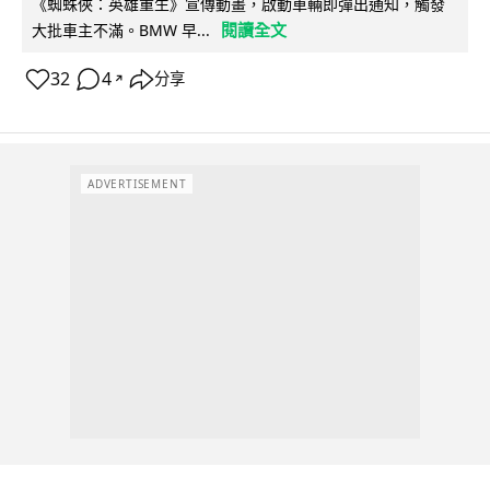
《蜘蛛俠：英雄重生》宣傳動畫，啟動車輛即彈出通知，觸發
閱讀全文
大批車主不滿。BMW 早...
32
4
分享
↗
ADVERTISEMENT