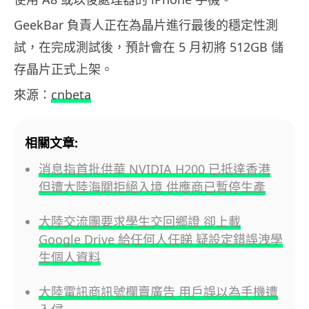
GeekBar 負責人正在為晶片進行最後的穩定性測
試，在完成測試後，預計會在 5 月初將 512GB 儲
存晶片正式上架。
來源：
cnbeta
相關文章:
消息指首批供華 NVIDIA H200 已抵達香港
但遭大陸海關拒絕入境 供應商已暫停生產
大陸交流團要求學生交回鄉證 卻上載
Google Drive 給任何人任睇 疑設定錯誤洩學
生個人資料
大陸電訊商訊號欄賣廣告 用戶誤以為手機遭