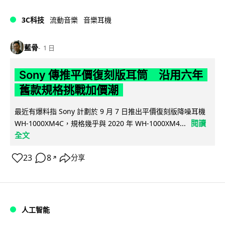
3C科技
流動音樂
音樂耳機
藍骨
1 日
Sony 傳推平價復刻版耳筒 沿用六年
舊款規格挑戰加價潮
最近有爆料指 Sony 計劃於 9 月 7 日推出平價復刻版降噪耳機
閱讀
WH-1000XM4C，規格幾乎與 2020 年 WH-1000XM4...
全文
23
8
分享
↗
人工智能