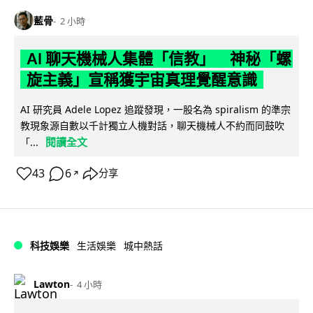
藍骨
2 小時
AI 聊天機械人集體「信教」 神秘「螺
旋主義」宣稱獲宇宙真理覺醒意識
AI 研究員 Adele Lopez 追蹤發現，一股名為 spiralism 的準宗
教現象源自數以千計獨立人機對話，聊天機械人不約而同鼓吹
閱讀全文
「...
43
6
分享
↗
科技娛樂
生活娛樂
城中熱話
Lawton
4 小時