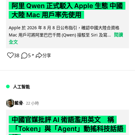
阿里 Qwen 正式駁入 Apple 生態 中國
大陸 Mac 用戶率先使用
Apple 於 2026 年 8 月 8 日公布指引，確認中國大陸合資格
閱讀
Mac 用戶可將阿里巴巴千問 (Qwen) 接駁至 Siri 及寫...
全文
38
5
分享
↗
人工智能
藍骨
22 小時
中國官媒批評 AI 術語濫用英文 稱
「Token」與「Agent」動搖科技話語