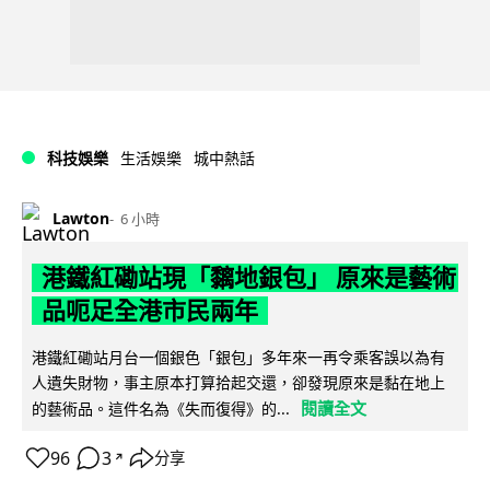
科技娛樂
生活娛樂
城中熱話
Lawton
6 小時
港鐵紅磡站現「黐地銀包」 原來是藝術
品呃足全港市民兩年
港鐵紅磡站月台一個銀色「銀包」多年來一再令乘客誤以為有
人遺失財物，事主原本打算拾起交還，卻發現原來是黏在地上
閱讀全文
的藝術品。這件名為《失而復得》的...
96
3
分享
↗