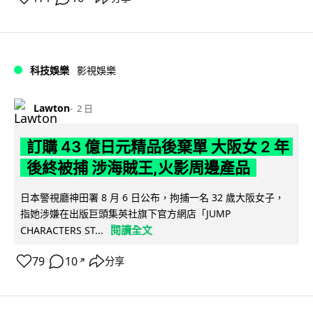
科技娛樂
影視娛樂
Lawton
2 日
訂購 43 億日元精品後棄單 大阪女 2 年
後終被捕 涉海賊王,火影周邊產品
日本警視廳神田署 8 月 6 日公布，拘捕一名 32 歲大阪女子，
指她涉嫌在出版巨頭集英社旗下官方網店「JUMP
閱讀全文
CHARACTERS ST...
79
10
分享
↗