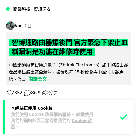
商業科技
資訊保安
Vin
2 日
智博通路由器爆後門 官方緊急下架止血
稱漏洞是功能在維修時使用
中國網通廠商智博通電子（Zbtlink Electronics）旗下的路由器
產品爆出嚴重安全漏洞，被發現每 35 秒便會與中國伺服器連
閱讀全文
線，旗...
382
86
分享
↗
本網站正使用 Cookie
我們使用 Cookie 改善網站體驗。 繼續使用
我們的網站即表示您同意我們的
Cookie 政
科技娛樂
生活娛樂
城中熱話
策
。