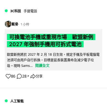
3C科技
手提電話
藍骨
1 小時
可換電池手機或重現市場 歐盟新例
2027 年強制手機用可拆式電池
歐盟新例將於 2027 年 2 月 18 日生效，規定手機及平板電腦電
池須可由用戶自行拆換，目標是延長裝置壽命及減少電子垃
閱讀全文
圾。現時 Sams...
86
28
分享
↗
人工智能