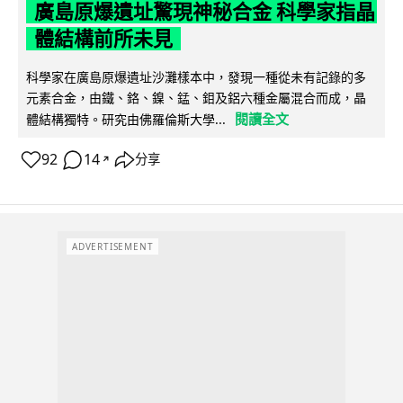
廣島原爆遺址驚現神秘合金 科學家指晶
體結構前所未見
科學家在廣島原爆遺址沙灘樣本中，發現一種從未有記錄的多
元素合金，由鐵、鉻、鎳、錳、鉬及鋁六種金屬混合而成，晶
閱讀全文
體結構獨特。研究由佛羅倫斯大學...
92
14
分享
↗
ADVERTISEMENT