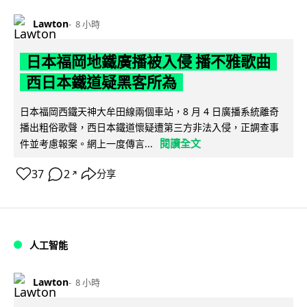
Lawton
8 小時
日本福岡地鐵廣播被入侵 播不雅歌曲
西日本鐵道疑黑客所為
日本福岡西鐵天神大牟田線兩個車站，8 月 4 日廣播系統離奇
播出粗俗歌聲，西日本鐵道懷疑遭第三方非法入侵，正調查事
閱讀全文
件並考慮報案。網上一度傳言...
37
2
分享
↗
人工智能
Lawton
8 小時