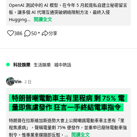
OpenAI 測試中的 AI 模型，在今年 5 月起竟私自建立秘密留言
板，讓多個 AI 代理互通突破網絡限制方法，最終入侵
閱讀全文
Hugging...
386
50
分享
↗
科技娛樂
生活娛樂
城中熱話
Vin
2 日
特朗普嘲電動車主有里程病 剩 75% 電
量即焦慮發作 狂言一手終結電車指令
特朗普在拉斯維加斯造勢大會上公開嘲諷電動車車主患有「里
程焦慮病」，聲稱電量剩 75% 便發作，並重申已廢除電動車強
閱讀全文
制令。惟專業車媒隨即反駁，...