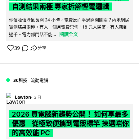
自測結果兩極 專家拆解慳電邏輯
你信唔信冷氣長開 24 小時，電費反而平過開開關關？內地網民
實測結果兩極，有人一個月電費只需 118 元人民幣，有人飆到
閱讀全文
過千。電力部門話不能...
39
分享
3C科技
流動電腦
Lawton
2 日
2026 買電腦新趨勢公開！ 如何享最多
優惠 從極致便攜到電競標竿 揀選啱你
的高效能 PC