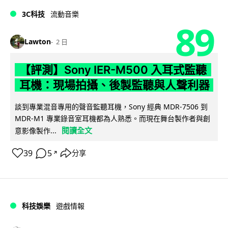
3C科技
流動音樂
89
Lawton
2 日
【評測】Sony IER-M500 入耳式監聽
耳機：現場拍攝、後製監聽與人聲利器
談到專業混音專用的聲音監聽耳機，Sony 經典 MDR-7506 到
MDR-M1 專業錄音室耳機都為人熟悉。而現在舞台製作者與創
閱讀全文
意影像製作...
39
5
分享
↗
科技娛樂
遊戲情報