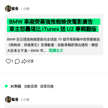
藍骨
1 小時
BMW 車廂熒幕強推蜘蛛俠電影廣告
車主怒轟堪比 iTunes 送 U2 專輯翻版
BMW 近日透過無線更新向全球逾 70 個市場車輛中控熒幕推送
《蜘蛛俠：英雄重生》宣傳動畫，啟動車輛即彈出通知，觸發
閱讀全文
大批車主不滿。BMW 早...
1
分享
3C科技
流動音樂
音樂耳機
藍骨
2 小時