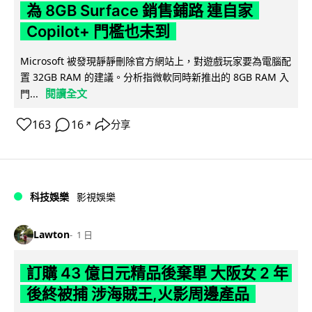
為 8GB Surface 銷售鋪路 連自家
Copilot+ 門檻也未到
Microsoft 被發現靜靜刪除官方網站上，對遊戲玩家要為電腦配
置 32GB RAM 的建議。分析指微軟同時新推出的 8GB RAM 入
閱讀全文
門...
163
16
分享
↗
科技娛樂
影視娛樂
Lawton
1 日
訂購 43 億日元精品後棄單 大阪女 2 年
後終被捕 涉海賊王,火影周邊產品