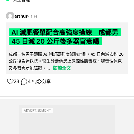
arthur
1 日
AI 減肥餐單配合高強度操練 成都男
45 日減 20 公斤後多器官衰竭
成都一名男子跟隨 AI 制訂高強度減脂計劃，45 日內減去約 20
公斤後昏迷送院。醫生診斷他患上尿源性膿毒症、膿毒性休克
閱讀全文
及多器官功能障礙。...
23
4
分享
↗
ADVERTISEMENT