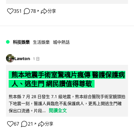
351
78
分享
↗
科技娛樂
生活娛樂
城中熱話
Lawton
1 日
熊本地震手術室驚魂片瘋傳 醫護保護病
人、逃生門 網民讚值得尊敬
熊本縣 7 月 28 日發生 7.1 級地震，熊本綜合醫院手術室鏡頭拍
下地震一刻，醫護人員臨危不亂保護病人，更馬上開逃生門確
閱讀全文
保出口流通。片段...
67
21
分享
↗