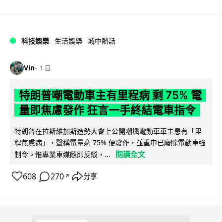
科技娛樂
生活娛樂
城中熱話
Vin
1 日
特朗普嘲電動車主有里程病 剩 75% 電
量即焦慮發作 狂言一手終結電車指令
特朗普在拉斯維加斯造勢大會上公開嘲諷電動車車主患有「里
程焦慮病」，聲稱電量剩 75% 便發作，並重申已廢除電動車強
閱讀全文
制令。惟專業車媒隨即反駁，...
608
270
分享
↗