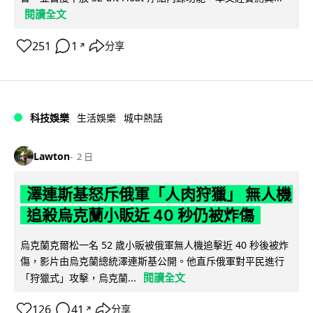
閱讀全文
251
1
分享
↗
科技娛樂
生活娛樂
城中熱話
Lawton
2 日
澤連斯基怒斥俄軍「人肉狩獵」 無人機
追殺烏克蘭小販近 40 秒仍被炸傷
烏克蘭克爾松一名 52 歲小販被俄軍無人機追擊近 40 秒後被炸
傷，影片由烏克蘭總統澤連斯基公開。他直斥俄軍對平民進行
閱讀全文
「狩獵式」攻擊，烏克蘭...
126
41
分享
↗