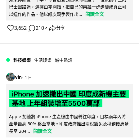
巴士鐵路迷，選擇由零開始，把自己的興趣一步步變成真正可
閱讀全文
以運作的作品。他以紙皮親手製作出...
3,652
210
分享
↗
科技娛樂
生活娛樂
城中熱話
Vin
1 日
iPhone 加速撤出中國 印度成新機主要
基地 上年組裝增至5500萬部
Apple 加速將 iPhone 生產線由中國轉往印度，目標兩年內將
產量最高 50% 移至當地。印度政府推出關稅豁免及稅務優惠延
閱讀全文
長至 204...