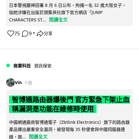
日本警視廳神田署 8 月 6 日公布，拘捕一名 32 歲大阪女子，
指她涉嫌在出版巨頭集英社旗下官方網店「JUMP
閱讀全文
CHARACTERS ST...
75
9
分享
↗
商業科技
資訊保安
Vin
1 日
智博通路由器爆後門 官方緊急下架止血
稱漏洞是功能在維修時使用
中國網通廠商智博通電子（Zbtlink Electronics）旗下的路由器
產品爆出嚴重安全漏洞，被發現每 35 秒便會與中國伺服器連
閱讀全文
線，旗...