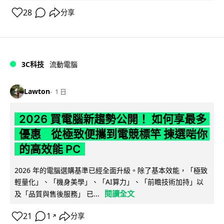
28
分享
3C科技
流動電腦
Lawton
1 日
2026 買電腦新趨勢公開！ 如何享最多
優惠 從極致便攜到電競標竿 揀選啱你
的高效能 PC
2026 年的電腦選購基準已經全面升級。除了基本效能，「極致
輕量化」、「機身美學」、「AI算力」、「前瞻技術加持」以
閱讀全文
及「品質與售後服務」 已...
21
1
分享
↗