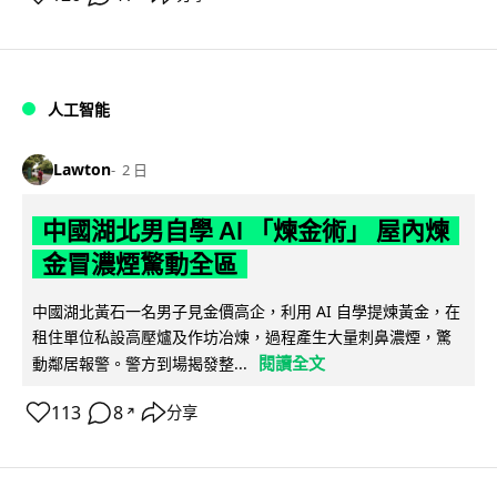
人工智能
Lawton
2 日
中國湖北男自學 AI 「煉金術」 屋內煉
金冒濃煙驚動全區
中國湖北黃石一名男子見金價高企，利用 AI 自學提煉黃金，在
租住單位私設高壓爐及作坊冶煉，過程產生大量刺鼻濃煙，驚
閱讀全文
動鄰居報警。警方到場揭發整...
113
8
分享
↗