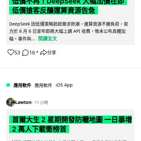
低價不再！DeepSeek 大幅加價在即
低價搶客反釀運算資源告急
DeepSeek 因低價策略掀起需求熱潮，運算資源不勝負荷，官
方於 8 月 6 日宣布即將大幅上調 API 收費，惟未公布具體加
閱讀全文
幅。事件與...
53
16
分享
↗
iOS App
應用軟件
應用軟件
Lawton
11 小時
首爾大生 2 星期開發防曬地圖 一日暴增
2 萬人下載衝榜首