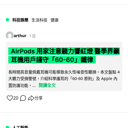
科技娛樂
生活科技
健康
arthur
1 日
AirPods 用家注意聽力響紅燈 醫學界籲
耳機用戶謹守「60-60」鐵律
長時間高音量佩戴耳機可能導致永久性噪音性聽損。本文盤點 4
大聽力受損警號，介紹科學護耳的「60-60 原則」及 Apple 內
閱讀全文
置防護功能，...
20
分享
人工智能