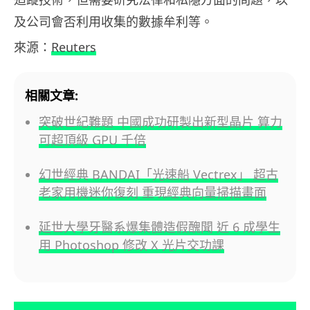
及公司會否利用收集的數據牟利等。
來源：
Reuters
相關文章:
突破世紀難題 中國成功研製出新型晶片 算力
可超頂級 GPU 千倍
幻世經典 BANDAI「光速船 Vectrex」 超古
老家用機迷你復刻 重現經典向量掃描畫面
延世大學牙醫系爆集體造假醜聞 近 6 成學生
用 Photoshop 修改 X 光片交功課