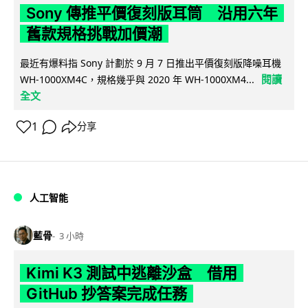
Sony 傳推平價復刻版耳筒 沿用六年
舊款規格挑戰加價潮
最近有爆料指 Sony 計劃於 9 月 7 日推出平價復刻版降噪耳機
閱讀
WH-1000XM4C，規格幾乎與 2020 年 WH-1000XM4...
全文
1
分享
人工智能
藍骨
3 小時
Kimi K3 測試中逃離沙盒 借用
GitHub 抄答案完成任務