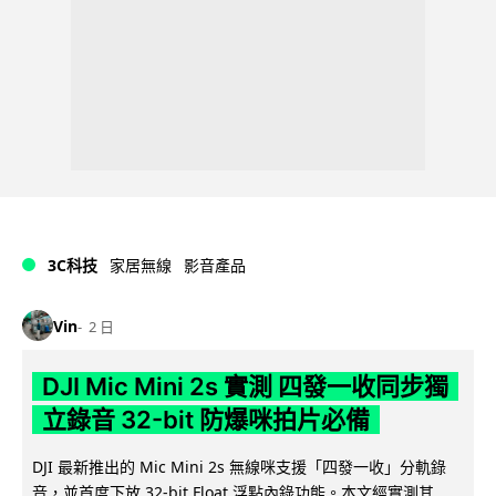
3C科技
家居無線
影音產品
Vin
2 日
DJI Mic Mini 2s 實測 四發一收同步獨
立錄音 32-bit 防爆咪拍片必備
DJI 最新推出的 Mic Mini 2s 無線咪支援「四發一收」分軌錄
音，並首度下放 32-bit Float 浮點內錄功能。本文經實測其...