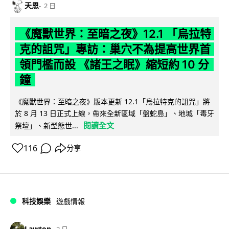
天恩
2 日
《魔獸世界：至暗之夜》12.1 「烏拉特
克的詛咒」專訪：巢穴不為提高世界首
領門檻而設 《諸王之眠》縮短約 10 分
鐘
《魔獸世界：至暗之夜》版本更新 12.1「烏拉特克的詛咒」將
於 8 月 13 日正式上線，帶來全新區域「盤蛇島」、地城「毒牙
閱讀全文
祭壇」、新型態世...
116
分享
科技娛樂
遊戲情報
Lawton