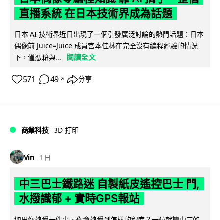
直播系統 在日本技術界成為話題
日本 AI 技術界近日出現了一個引發廣泛討論的熱門話題：日本
偶像前 Juice=Juice 成員宮本佳林在完全沒有編程經驗的情況
閱讀全文
下，僅憑藉與...
571
49
分享
↗
商業科技
3D 打印
Vin
1 日
中三巴士鐵路迷 自製紙皮遙控巴士 門,
水撥識郁 + 實時GPS報站
如果你熱愛一件事，你會熱愛到怎樣的程度？一位就讀中三的