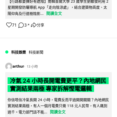
【行路都要揀好有遮陰】南韓首爾大學 23 歲學生劉敏俊利用 2
星期開發防曬導航 App「走向陰涼處」，結合建築物高度、太
閱讀全文
陽仰角及行道樹陰影...
71
3
分享
↗
科技娛樂
科技新聞
arthur
13 小時
冷氣 24 小時長開電費更平？內地網民
實測結果兩極 專家拆解慳電邏輯
你信唔信冷氣長開 24 小時，電費反而平過開開關關？內地網民
實測結果兩極，有人一個月電費只需 118 元人民幣，有人飆到
閱讀全文
過千。電力部門話不能...