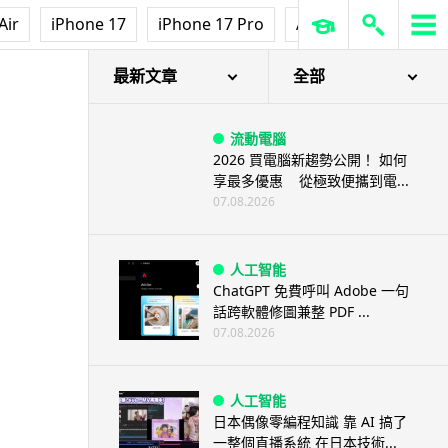
Air
iPhone 17
iPhone 17 Pro
AirPods Pro 3
Ap
最新文章
全部
流動電腦
2026 買電腦新趨勢公開！ 如何
享最多優惠 從極致便攜到電...
07.08.2026
人工智能
ChatGPT 免費呼叫 Adobe 一句
話跨軟體修圖兼整 PDF ...
07.08.2026
人工智能
日本偶像零編程知識 靠 AI 搞了
一整個直播系統 在日本技術...