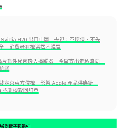
e
Nvidia H20 出口中國 央視：不環保、不先
全 消費者有權選擇不購買
I 晶片貨件秘密嵌入追蹤器 希望查出走私流向
抗議
裁定京東方侵權 影響 Apple 產品供應鏈
ng 或乘機取回訂單
📮
送到電子郵箱