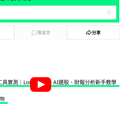
看留言
分享
物