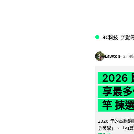
3C科技
流動
Lawton
2 小時
202
享最多
竿 揀
2026 年的電
身美學」、「AI算