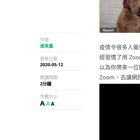
作者
唐美鳳
疫情令很多人需
經習慣了用 Zo
發佈日期
2020-05-12
以為你帶來一位好
Zoom，去讓
閱讀時間
2分鐘
字體大小
A
A
A