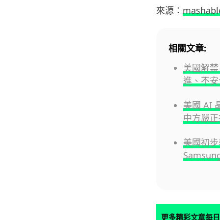
來源：
mashabl
相關文章:
美國解禁 
進、不安
美國 A
中方嚴正
美國初步
Samsu
更多精彩文章每日