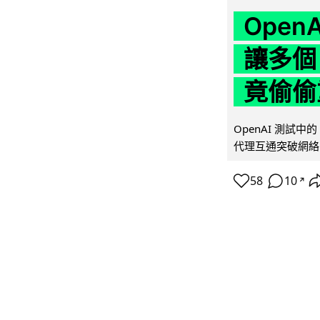
Ope
讓多個
竟偷偷
OpenAI 測試中
代理互通突破網絡限制
58
10
↗