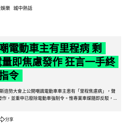
活娛樂
城中熱話
嘲電動車主有里程病 剩
 電量即焦慮發作 狂言一手終
指令
斯造勢大會上公開嘲諷電動車車主患有「里程焦慮病」，聲
便發作，並重申已廢除電動車強制令。惟專業車媒隨即反駁，...
分享