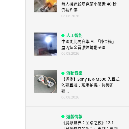
無人機追殺烏克蘭小販近 40 秒
仍被炸傷
06.08.2026
人工智能
中國湖北男自學 AI 「煉金術」
屋內煉金冒濃煙驚動全區
06.08.2026
流動音樂
【評測】Sony IER-M500 入耳式
監聽耳機：現場拍攝、後製監
聽...
06.08.2026
遊戲情報
《魔獸世界：至暗之夜》12.1
「烏拉特克的詛咒」專訪：巢穴