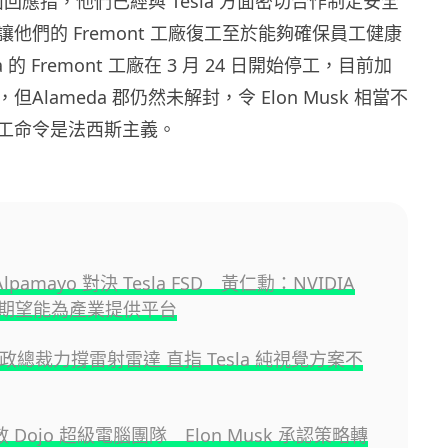
方面回應指，他們已經與 Tesla 方面密切合作制定安全
他們的 Fremont 工廠復工至於能夠確保員工健康
 的 Fremont 工廠在 3 月 24 日開始停工，目前加
Alameda 郡仍然未解封，令 Elon Musk 相當不
工命令是法西斯主義。
 Alpamayo 對決 Tesla FSD 黃仁勳：NVIDIA
期望能為產業提供平台
n 行政總裁力撐雷射雷達 直指 Tesla 純視覺方案不
解散 Dojo 超級電腦團隊 Elon Musk 承認策略轉