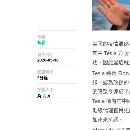
作者
藍骨
美國的疫情雖然
其中 Tesla
發佈日期
2020-05-10
功，因此最近就
閱讀時間
Tesla 總裁 E
2分鐘
訟，認爲改郡的
字體大小
的限聚令違反了
A
A
A
Tesla 擁有
低級代理官員更
加州來抗議。