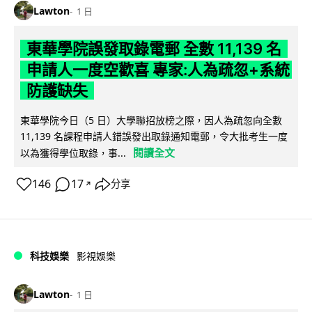
Lawton
1 日
東華學院誤發取錄電郵 全數 11,139 名
申請人一度空歡喜 專家:人為疏忽+系統
防護缺失
東華學院今日（5 日）大學聯招放榜之際，因人為疏忽向全數
11,139 名課程申請人錯誤發出取錄通知電郵，令大批考生一度
閱讀全文
以為獲得學位取錄，事...
146
17
分享
↗
科技娛樂
影視娛樂
Lawton
1 日