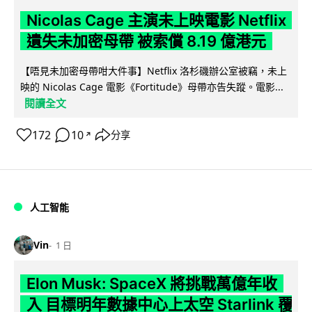
Nicolas Cage 主演未上映電影 Netflix
遺失未加密母帶 被索償 8.19 億港元
【唔見未加密母帶咁大件事】Netflix 洛杉磯辦公室被竊，未上
映的 Nicolas Cage 電影《Fortitude》母帶亦告失蹤。電影...
閱讀全文
172
10
分享
↗
人工智能
Vin
1 日
Elon Musk: SpaceX 將挑戰萬億年收
入 目標明年數據中心上太空 Starlink 覆