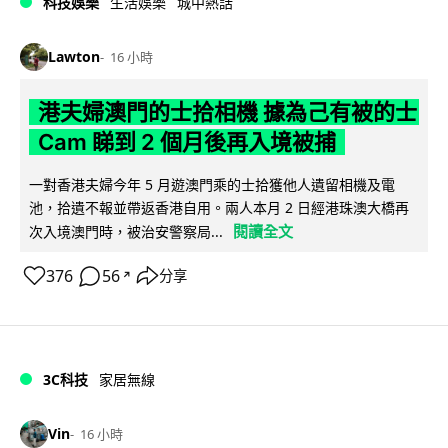
科技娛樂
生活娛樂
城中熱話
Lawton
16 小時
港夫婦澳門的士拾相機 據為己有被的士
Cam 睇到 2 個月後再入境被捕
一對香港夫婦今年 5 月遊澳門乘的士拾獲他人遺留相機及電
池，拾遺不報並帶返香港自用。兩人本月 2 日經港珠澳大橋再
閱讀全文
次入境澳門時，被治安警察局...
376
56
分享
↗
3C科技
家居無線
Vin
16 小時