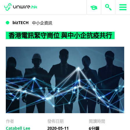
WWDC 2026
GenAI 與雲端科技專區
ERP 與商業 AI
香港電訊緊守崗位 與中小企抗疫共行
bizTECH
中小企資訊
香港電訊緊守崗位 與中小企抗疫共行
作者
發佈日期
閱讀時間
Catabell Lee
2020-05-11
6分鐘