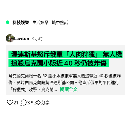
科技娛樂
生活娛樂
城中熱話
Lawton
9 小時
澤連斯基怒斥俄軍「人肉狩獵」 無人機
追殺烏克蘭小販近 40 秒仍被炸傷
烏克蘭克爾松一名 52 歲小販被俄軍無人機追擊近 40 秒後被炸
傷，影片由烏克蘭總統澤連斯基公開。他直斥俄軍對平民進行
閱讀全文
「狩獵式」攻擊，烏克蘭...
21
3
分享
↗