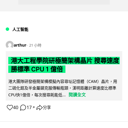
人工智能
arthur
21 小時
港大工程學院研極簡架構晶片 搜尋速度
勝標準 CPU 1 億倍
港大團隊研發極簡架構模擬內容尋址記憶體（CAM）晶片，用
二硫化鉬及半金屬銻克服傳輸瓶頸，漢明距離計算速度比標準
閱讀全文
CPU快1億倍，每次搜尋耗能低...
40
17
分享
↗