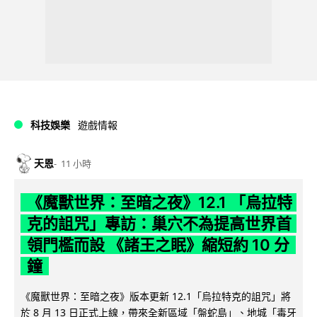
科技娛樂
遊戲情報
天恩
11 小時
《魔獸世界：至暗之夜》12.1 「烏拉特
克的詛咒」專訪：巢穴不為提高世界首
領門檻而設 《諸王之眠》縮短約 10 分
鐘
《魔獸世界：至暗之夜》版本更新 12.1「烏拉特克的詛咒」將
於 8 月 13 日正式上線，帶來全新區域「盤蛇島」、地城「毒牙