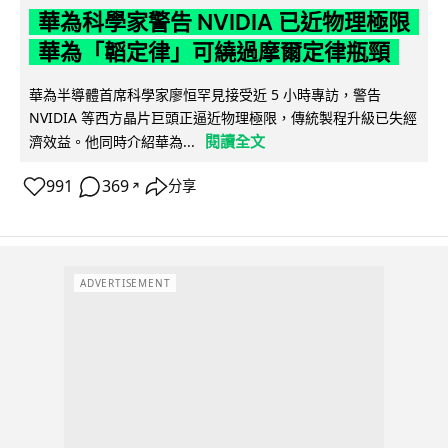
華為科學家警告 NVIDIA 已近物理極限
華為「韜定律」可繞過摩爾定律瓶頸
華為半導體首席科學家廖恒罕見接受近 5 小時專訪，警告
NVIDIA 等西方晶片巨頭正逼近物理極限，傳統製程升級已失經
閱讀全文
濟效益。他同時介紹華為...
991
369
分享
↗
ADVERTISEMENT