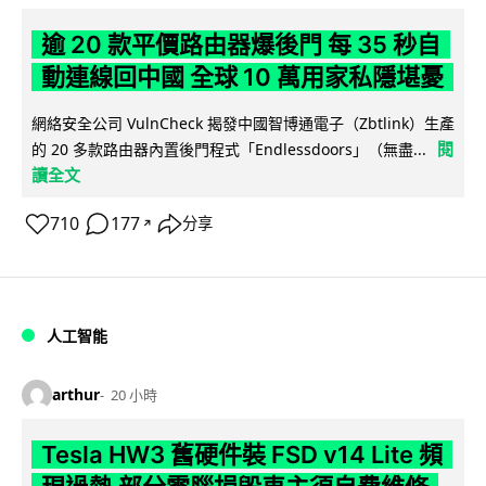
逾 20 款平價路由器爆後門 每 35 秒自
動連線回中國 全球 10 萬用家私隱堪憂
網絡安全公司 VulnCheck 揭發中國智博通電子（Zbtlink）生產
閱
的 20 多款路由器內置後門程式「Endlessdoors」（無盡...
讀全文
710
177
分享
↗
人工智能
arthur
20 小時
Tesla HW3 舊硬件裝 FSD v14 Lite 頻