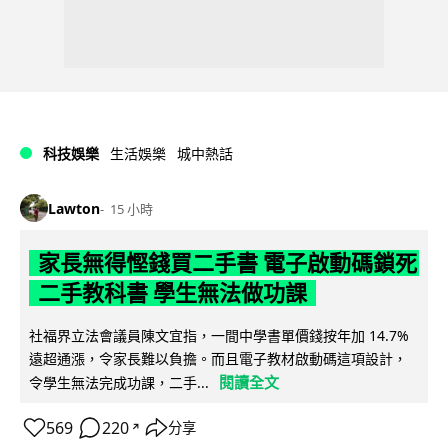
科技娛樂
生活娛樂
城中熱話
Lawton
15 小時
家長無得慳錢買二手書 電子啟動碼鎖死
二手教科書 學生無法做功課
社福界立法會議員陳文宜指，一間中學書單價錢按年加 14.7%
遠超通漲，令家長難以負擔。而且電子教材啟動碼這項設計，
閱讀全文
令學生無法完成功課，二手...
569
220
分享
↗