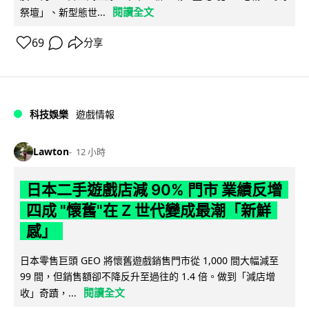
閱讀全文
祭壇」、新型態世...
69
分享
科技娛樂
遊戲情報
Lawton
12 小時
日本二手遊戲店減 90% 門市 業績反增
四成 "懷舊"在 Z 世代變成最潮「新鮮
感」
日本零售巨頭 GEO 將懷舊遊戲銷售門市從 1,000 間大幅減至
99 間，但銷售額卻不降反升至過往的 1.4 倍。做到「減店增
閱讀全文
收」奇蹟，...