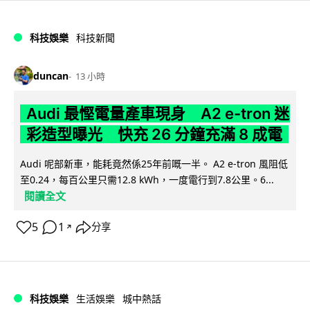
科技娛樂
科技新聞
duncan
13 小時
Audi 最慳電量產車現身 A2 e-tron 迷
彩造型曝光 快充 26 分鐘充滿 8 成電
Audi 呢部新車，能耗竟然係25年前嘅一半。 A2 e-tron 風阻低
至0.24，每百公里只需12.8 kWh，一度電行到7.8公里。6...
閱讀全文
5
1
分享
↗
科技娛樂
生活娛樂
城中熱話