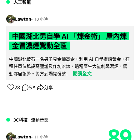
人工智能
Lawton
10 小時
中國湖北男自學 AI 「煉金術」 屋內煉
金冒濃煙驚動全區
中國湖北黃石一名男子見金價高企，利用 AI 自學提煉黃金，在
租住單位私設高壓爐及作坊冶煉，過程產生大量刺鼻濃煙，驚
閱讀全文
動鄰居報警。警方到場揭發整...
28
5
分享
↗
3C科技
流動音樂
89
Lawton
11 小時