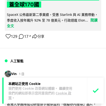
蓋全球170國
SpaceX 公佈最新第二季業績，受惠 Starlink 與 AI 業務帶動，
閱讀
季度收入按年飆升 92% 至 78 億美元。行政總裁 Elon...
全文
129
17
分享
↗
人工智能
Vin
1 日
本網站正使用 Cookie
港大研原子級新晶片 AI 搜尋速度提升
我們使用 Cookie 改善網站體驗。 繼續使用
一億倍 手機人臉識別免上雲端
我們的網站即表示您同意我們的
Cookie 政
策
。
香港大學團隊成功研發原子級厚度的「模擬存內搜尋」晶片，