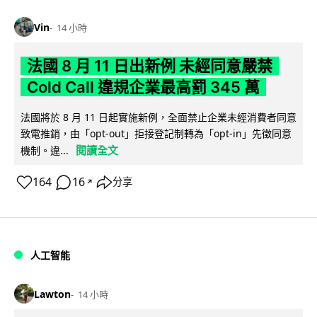
Vin
14 小時
法國 8 月 11 日出新例 未經同意嚴禁
Cold Call 違規企業最高罰 345 萬
法國將於 8 月 11 日起實施新例，全面禁止企業未經消費者同意
致電推銷，由「opt-out」拒接登記制轉為「opt-in」先徵同意
閱讀全文
機制。違...
164
16
分享
↗
人工智能
Lawton
14 小時