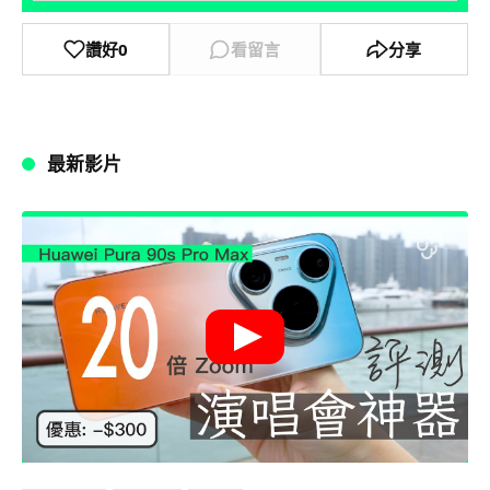
讚好
0
看留言
分享
最新影片