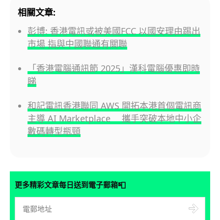
相關文章:
彭博: 香港電訊或被美國FCC 以國安理由踢出
市場 指與中國聯通有關聯
「香港電腦通訊節 2025」漢科電腦優惠即時
睇
和記電訊香港聯同 AWS 開拓本港首個電訊商
主導 AI Marketplace 攜手突破本地中小企
數碼轉型瓶頸
📮
更多精彩文章每日送到電子郵箱