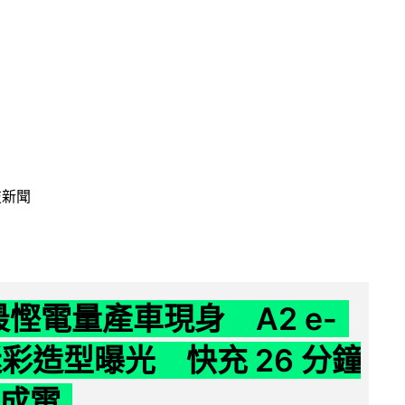
技新聞
 最慳電量產車現身 A2 e-
 迷彩造型曝光 快充 26 分鐘
 成電