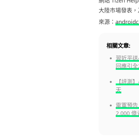
網站 Tizen H
大陸市場發表，
來源：
android
相關文章:
習近平送
回應引全
【評測】
天
雷軍預告 
2,000