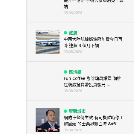
提升一億倍 手機人臉識別免上雲
端
05.08.2026
旅遊
中國大陸航線燃油附加費今日再
降 連續 3 個月下調
05.08.2026
區塊鏈
Fun Coffee 咖啡騙局爆煲 咖啡
包裝虛擬貨幣投資騙局 ...
05.08.2026
智慧城市
網約車條例生效 有司機暫時停工
避風頭 的士業界籲白牌 &#8...
05.08.2026