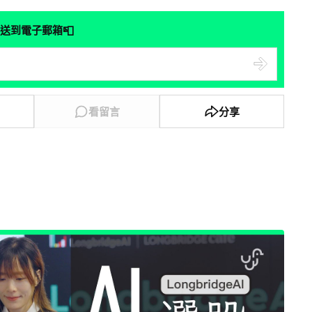
📮
送到電子郵箱
看留言
分享