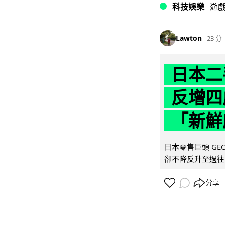
科技娛樂
遊
Lawton
23 分
日本二
反增四
「新鮮
日本零售巨頭 GEO
卻不降反升至過往的
分享