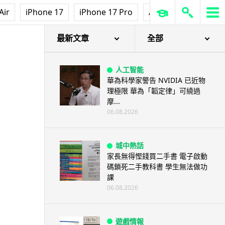
城中熱話
Air
iPhone 17
iPhone 17 Pro
AirPods Pro 3
Ap
法國 8 月 11 日出新例 未經同意
嚴禁 Cold Call 違規企...
06.08.2026
最新文章
全部
人工智能
華為科學家警告 NVIDIA 已近物
理極限 華為「韜定律」可繞過
摩...
06.08.2026
城中熱話
家長無得慳錢買二手書 電子啟動
碼鎖死二手教科書 學生無法做功
課
06.08.2026
遊戲情報