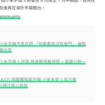
elp 指小米手環 5 將會在 6 月底至 7 月中期間，首先在
及後再在海外市場推出。
community
小米手機予李在明 「你看看有沒有後門」 幽默
場大笑
小米手錶 5 評測 錶身輕佩戴舒服 + 電量只夠一
AIOS 將顛覆智能手機 小米未來 5 年斥資
 億元押注核心技術