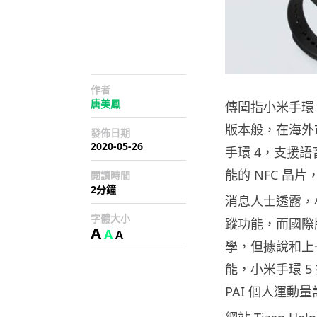
作者
唐美鳳
傳聞指小米手環
版本般，在海外
發佈日期
2020-05-26
手環 4，支援
能的 NFC 
閱讀時間
2分鐘
消息人士透露，小
字體大小
蹤功能，而國際版本
A
A
A
學，但據說和上
能，小米手環 
PAI 個人運動