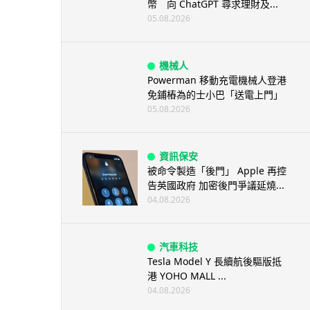
幣 向 ChatGPT 尋求理財及...
05.08.2026
機械人
Powerman 移動充電機械人登港
免鋪樁為的士小巴「送電上門」
05.08.2026
資訊保安
被命令製造「後門」 Apple 再控
告英國政府 加密後門爭議延燒...
04.08.2026
汽車科技
Tesla Model Y 長續航後驅版抵
港 YOHO MALL ...
04.08.2026