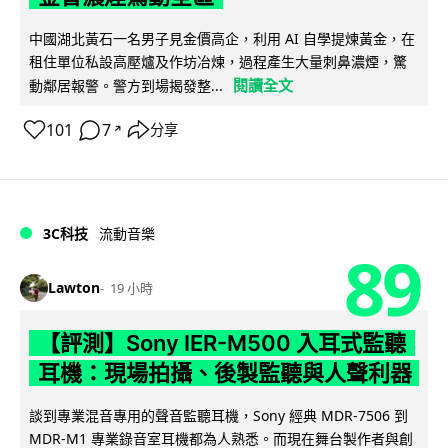
中國湖北黃石一名男子見金價高企，利用 AI 自學提煉黃金，在
租住單位私設高壓爐及作坊冶煉，過程產生大量刺鼻濃煙，驚
閱讀全文
動鄰居報警。警方到場揭發整...
101
7
分享
↗
3C科技
流動音樂
89
Lawton
19 小時
【評測】Sony IER-M500 入耳式監聽
耳機：現場拍攝、後製監聽與人聲利器
談到專業混音專用的聲音監聽耳機，Sony 經典 MDR-7506 到
MDR-M1 專業錄音室耳機都為人熟悉。而現在舞台製作者與創