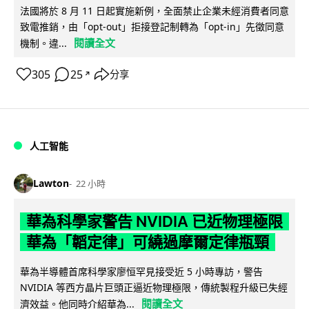
法國將於 8 月 11 日起實施新例，全面禁止企業未經消費者同意
致電推銷，由「opt-out」拒接登記制轉為「opt-in」先徵同意
閱讀全文
機制。違...
305
25
分享
↗
人工智能
Lawton
22 小時
華為科學家警告 NVIDIA 已近物理極限
華為「韜定律」可繞過摩爾定律瓶頸
華為半導體首席科學家廖恒罕見接受近 5 小時專訪，警告
NVIDIA 等西方晶片巨頭正逼近物理極限，傳統製程升級已失經
閱讀全文
濟效益。他同時介紹華為...