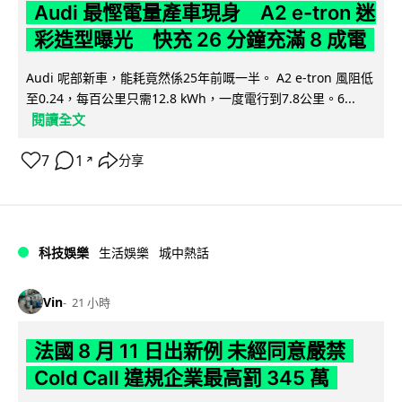
Audi 最慳電量產車現身 A2 e-tron 迷
彩造型曝光 快充 26 分鐘充滿 8 成電
Audi 呢部新車，能耗竟然係25年前嘅一半。 A2 e-tron 風阻低
至0.24，每百公里只需12.8 kWh，一度電行到7.8公里。6...
閱讀全文
7
1
分享
↗
科技娛樂
生活娛樂
城中熱話
Vin
21 小時
法國 8 月 11 日出新例 未經同意嚴禁
Cold Call 違規企業最高罰 345 萬