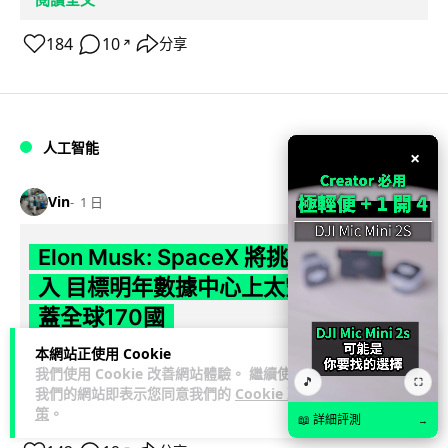
184
10
分享
↗
人工智能
×
Vin
1 日
Elon Musk: SpaceX 將挑戰萬億年收
入 目標明年數據中心上太空 Starlink 覆
蓋全球170國
本網站正使用 Cookie
SpaceX 公佈最新第二季業績，受惠 Starlink 與 AI 業務帶動，
我們使用 Cookie 改善網站體驗。 繼續使用
閱讀
🎵
季度收入按年飆升 92% 至 78 億美元。行政總裁 Elon...
⛶
我們的網站即表示您同意我們的
Cookie 政
全文
策
。
📖 詳細評測
→