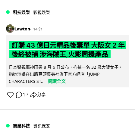
科技娛樂
影視娛樂
Lawton
14 分
訂購 43 億日元精品後棄單 大阪女 2 年
後終被捕 涉海賊王,火影周邊產品
日本警視廳神田署 8 月 6 日公布，拘捕一名 32 歲大阪女子，
指她涉嫌在出版巨頭集英社旗下官方網店「JUMP
閱讀全文
CHARACTERS ST...
1
分享
↗
商業科技
資訊保安