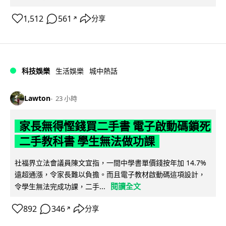
1,512
561
分享
↗
科技娛樂
生活娛樂
城中熱話
Lawton
23 小時
家長無得慳錢買二手書 電子啟動碼鎖死
二手教科書 學生無法做功課
社福界立法會議員陳文宜指，一間中學書單價錢按年加 14.7%
遠超通漲，令家長難以負擔。而且電子教材啟動碼這項設計，
閱讀全文
令學生無法完成功課，二手...
892
346
分享
↗