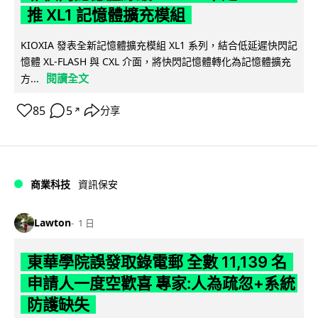
推 XL1 記憶體擴充模組
KIOXIA 發表全新記憶體擴充模組 XL1 系列，結合低延遲快閃記
憶體 XL-FLASH 與 CXL 介面，將快閃記憶體轉化為記憶體擴充
閱讀全文
方...
85
5
分享
↗
商業科技
資訊保安
Lawton
1 日
東華學院誤發取錄電郵 全數 11,139 名
申請人一度空歡喜 專家:人為疏忽+系統
防護缺失