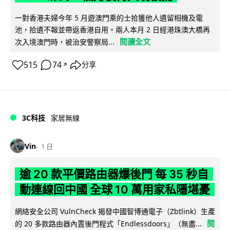
一對香港夫婦今年 5 月遊澳門乘的士拾獲他人遺留相機及電
池，拾遺不報並帶返香港自用。兩人本月 2 日經港珠澳大橋再
閱讀全文
次入境澳門時，被治安警察局...
515
74
分享
↗
3C科技
家居無線
Vin
1 日
逾 20 款平價路由器爆後門 每 35 秒自
動連線回中國 全球 10 萬用家私隱堪憂
網絡安全公司 VulnCheck 揭發中國智博通電子（Zbtlink）生產
閱
的 20 多款路由器內置後門程式「Endlessdoors」（無盡...