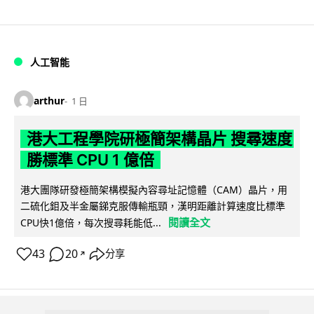
人工智能
arthur
1 日
港大工程學院研極簡架構晶片 搜尋速度
勝標準 CPU 1 億倍
港大團隊研發極簡架構模擬內容尋址記憶體（CAM）晶片，用
二硫化鉬及半金屬銻克服傳輸瓶頸，漢明距離計算速度比標準
閱讀全文
CPU快1億倍，每次搜尋耗能低...
43
20
分享
↗