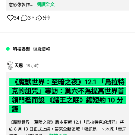
閱讀全文
意影像製作...
34
3
分享
↗
科技娛樂
遊戲情報
天恩
19 小時
《魔獸世界：至暗之夜》12.1 「烏拉特
克的詛咒」專訪：巢穴不為提高世界首
領門檻而設 《諸王之眠》縮短約 10 分
鐘
《魔獸世界：至暗之夜》版本更新 12.1「烏拉特克的詛咒」將
於 8 月 13 日正式上線，帶來全新區域「盤蛇島」、地城「毒牙