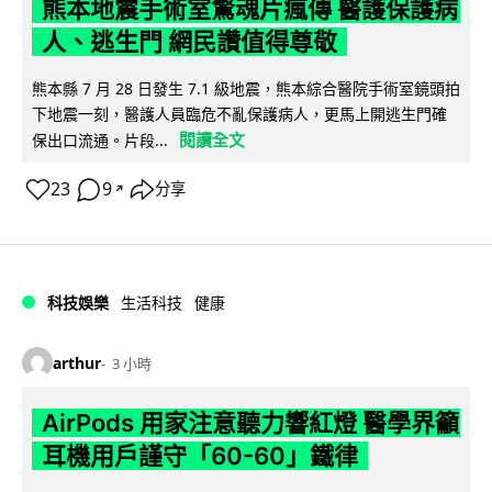
熊本地震手術室驚魂片瘋傳 醫護保護病
人、逃生門 網民讚值得尊敬
熊本縣 7 月 28 日發生 7.1 級地震，熊本綜合醫院手術室鏡頭拍
下地震一刻，醫護人員臨危不亂保護病人，更馬上開逃生門確
閱讀全文
保出口流通。片段...
23
9
分享
↗
科技娛樂
生活科技
健康
arthur
3 小時
AirPods 用家注意聽力響紅燈 醫學界籲
耳機用戶謹守「60-60」鐵律