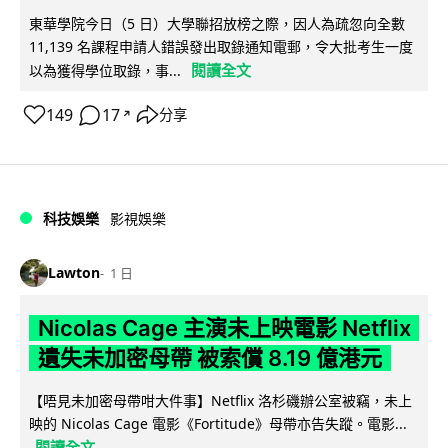
東華學院今日（5 日）大學聯招放榜之際，因人為疏忽向全數
11,139 名課程申請人錯誤發出取錄通知電郵，令大批考生一度
閱讀全文
以為獲得學位取錄，事...
149
17
分享
↗
科技娛樂
影視娛樂
Lawton
1 日
Nicolas Cage 主演未上映電影 Netflix
遺失未加密母帶 被索償 8.19 億港元
【唔見未加密母帶咁大件事】Netflix 洛杉磯辦公室被竊，未上
映的 Nicolas Cage 電影《Fortitude》母帶亦告失蹤。電影...
閱讀全文