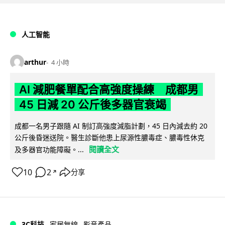
人工智能
arthur
4 小時
AI 減肥餐單配合高強度操練 成都男
45 日減 20 公斤後多器官衰竭
成都一名男子跟隨 AI 制訂高強度減脂計劃，45 日內減去約 20
公斤後昏迷送院。醫生診斷他患上尿源性膿毒症、膿毒性休克
閱讀全文
及多器官功能障礙。...
10
2
分享
↗
3C科技
家居無線
影音產品