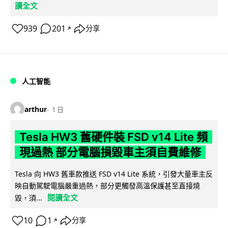
讀全文
939
201
分享
↗
人工智能
arthur
1 日
Tesla HW3 舊硬件裝 FSD v14 Lite 頻
現過熱 部分電腦損毀車主須自費維修
Tesla 向 HW3 舊車款推送 FSD v14 Lite 系統，引發大量車主反
映自動駕駛電腦嚴重過熱，部分更觸發高溫保護甚至直接燒
閱讀全文
毀，須...
10
1
分享
↗