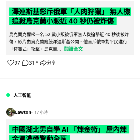
澤連斯基怒斥俄軍「人肉狩獵」 無人機
追殺烏克蘭小販近 40 秒仍被炸傷
烏克蘭克爾松一名 52 歲小販被俄軍無人機追擊近 40 秒後被炸
傷，影片由烏克蘭總統澤連斯基公開。他直斥俄軍對平民進行
閱讀全文
「狩獵式」攻擊，烏克蘭...
97
31
分享
↗
人工智能
Lawton
17 小時
中國湖北男自學 AI 「煉金術」 屋內煉
金冒濃煙驚動全區