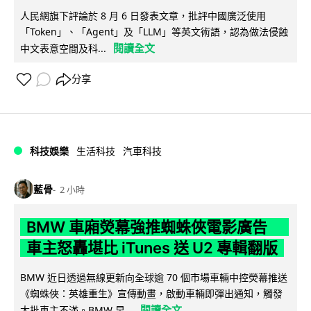
人民網旗下評論於 8 月 6 日發表文章，批評中國廣泛使用
「Token」、「Agent」及「LLM」等英文術語，認為做法侵蝕
閱讀全文
中文表意空間及科...
分享
科技娛樂
生活科技
汽車科技
藍骨
2 小時
BMW 車廂熒幕強推蜘蛛俠電影廣告
車主怒轟堪比 iTunes 送 U2 專輯翻版
BMW 近日透過無線更新向全球逾 70 個市場車輛中控熒幕推送
《蜘蛛俠：英雄重生》宣傳動畫，啟動車輛即彈出通知，觸發
閱讀全文
大批車主不滿。BMW 早...