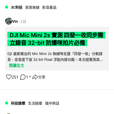
3C科技
家居無線
影音產品
Vin
2 日
DJI Mic Mini 2s 實測 四發一收同步獨
立錄音 32-bit 防爆咪拍片必備
DJI 最新推出的 Mic Mini 2s 無線咪支援「四發一收」分軌錄
音，並首度下放 32-bit Float 浮點內錄功能。本文經實測其...
閱讀全文
251
1
分享
↗
科技娛樂
生活娛樂
城中熱話