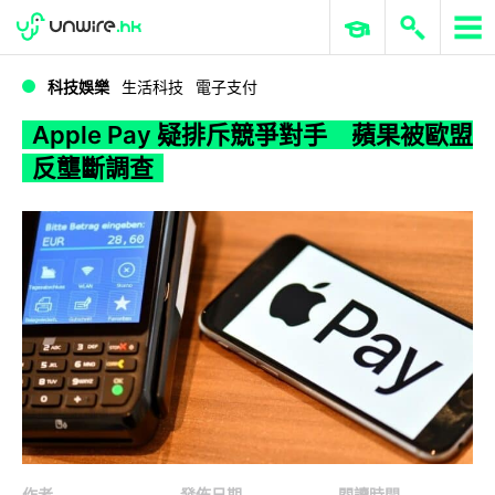
WWDC 2026
GenAI 與雲端科技專區
ERP 與商業 AI
Apple Pay 疑排斥競爭對手 蘋果被歐盟反壟斷調查
科技娛樂
生活科技
電子支付
Apple Pay 疑排斥競爭對手 蘋果被歐盟
反壟斷調查
作者
發佈日期
閱讀時間