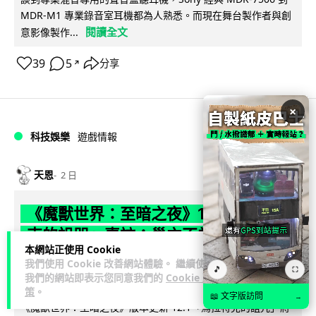
MDR-M1 專業錄音室耳機都為人熟悉。而現在舞台製作者與創
閱讀全文
意影像製作...
39
5
分享
↗
×
科技娛樂
遊戲情報
天恩
2 日
《魔獸世界：至暗之夜》12.1 「烏拉特
克的詛咒」專訪：巢穴不為提高世界首
本網站正使用 Cookie
領門檻而設 《諸王之眠》縮短約 10 分
我們使用 Cookie 改善網站體驗。 繼續使用
🎵
⛶
鐘
我們的網站即表示您同意我們的
Cookie 政
策
。
📖 文字版訪問
→
《魔獸世界：至暗之夜》版本更新 12.1「烏拉特克的詛咒」將