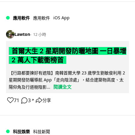
iOS App
應用軟件
應用軟件
Lawton
12 小時
首爾大生 2 星期開發防曬地圖 一日暴增
2 萬人下載衝榜首
【行路都要揀好有遮陰】南韓首爾大學 23 歲學生劉敏俊利用 2
星期開發防曬導航 App「走向陰涼處」，結合建築物高度、太
閱讀全文
陽仰角及行道樹陰影...
71
3
分享
↗
科技娛樂
科技新聞