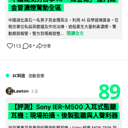
金冒濃煙驚動全區
中國湖北黃石一名男子見金價高企，利用 AI 自學提煉黃金，在
租住單位私設高壓爐及作坊冶煉，過程產生大量刺鼻濃煙，驚
閱讀全文
動鄰居報警。警方到場揭發整...
113
8
分享
↗
3C科技
流動音樂
89
Lawton
2 日
【評測】Sony IER-M500 入耳式監聽
耳機：現場拍攝、後製監聽與人聲利器
談到專業混音專用的聲音監聽耳機，Sony 經典 MDR-7506 到