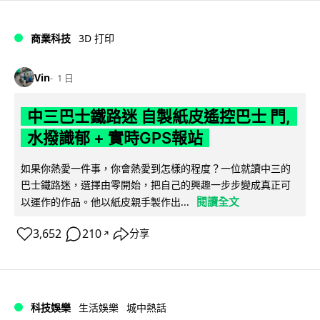
商業科技
3D 打印
Vin
1 日
中三巴士鐵路迷 自製紙皮遙控巴士 門,
水撥識郁 + 實時GPS報站
如果你熱愛一件事，你會熱愛到怎樣的程度？一位就讀中三的
巴士鐵路迷，選擇由零開始，把自己的興趣一步步變成真正可
閱讀全文
以運作的作品。他以紙皮親手製作出...
3,652
210
分享
↗
科技娛樂
生活娛樂
城中熱話