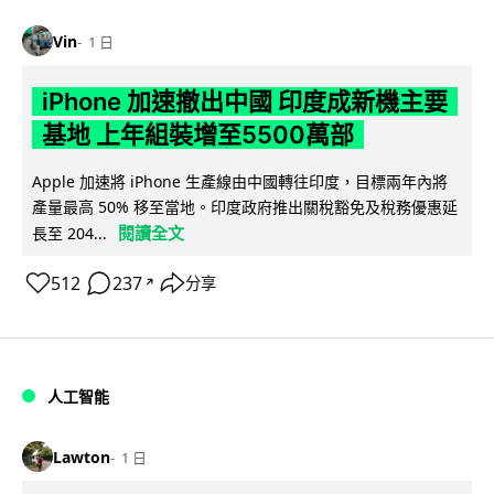
Vin
1 日
iPhone 加速撤出中國 印度成新機主要
基地 上年組裝增至5500萬部
Apple 加速將 iPhone 生產線由中國轉往印度，目標兩年內將
產量最高 50% 移至當地。印度政府推出關稅豁免及稅務優惠延
閱讀全文
長至 204...
512
237
分享
↗
人工智能
Lawton
1 日