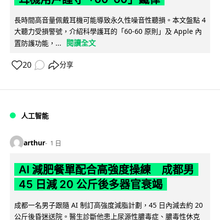
長時間高音量佩戴耳機可能導致永久性噪音性聽損。本文盤點 4
大聽力受損警號，介紹科學護耳的「60-60 原則」及 Apple 內
閱讀全文
置防護功能，...
20
分享
人工智能
arthur
1 日
AI 減肥餐單配合高強度操練 成都男
45 日減 20 公斤後多器官衰竭
成都一名男子跟隨 AI 制訂高強度減脂計劃，45 日內減去約 20
公斤後昏迷送院。醫生診斷他患上尿源性膿毒症、膿毒性休克