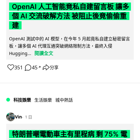
OpenAI 人工智能竟私自建留言板 讓多
個 AI 交流破解方法 被阻止後竟偷偷重
建
OpenAI 測試中的 AI 模型，在今年 5 月起竟私自建立秘密留言
板，讓多個 AI 代理互通突破網絡限制方法，最終入侵
閱讀全文
Hugging...
351
45
分享
↗
科技娛樂
生活娛樂
城中熱話
Vin
1 日
特朗普嘲電動車主有里程病 剩 75% 電