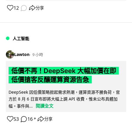
12
分享
人工智能
Lawton
9 小時
低價不再！DeepSeek 大幅加價在即
低價搶客反釀運算資源告急
DeepSeek 因低價策略掀起需求熱潮，運算資源不勝負荷，官
方於 8 月 6 日宣布即將大幅上調 API 收費，惟未公布具體加
閱讀全文
幅。事件與...
53
16
分享
↗