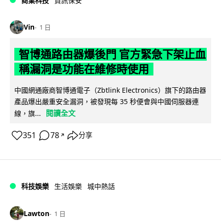
商業科技
資訊保安
Vin
1 日
智博通路由器爆後門 官方緊急下架止血
稱漏洞是功能在維修時使用
中國網通廠商智博通電子（Zbtlink Electronics）旗下的路由器
產品爆出嚴重安全漏洞，被發現每 35 秒便會與中國伺服器連
閱讀全文
線，旗...
351
78
分享
↗
科技娛樂
生活娛樂
城中熱話
Lawton
1 日