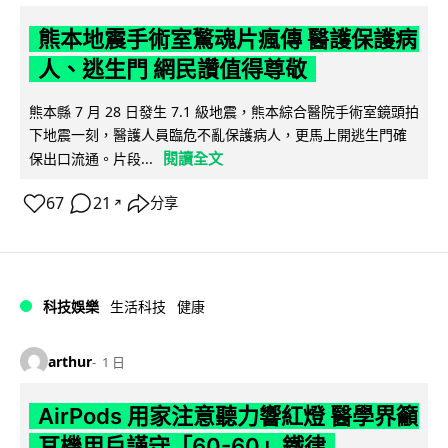
熊本地震手術室驚魂片瘋傳 醫護保護病
人、逃生門 網民讚值得尊敬
熊本縣 7 月 28 日發生 7.1 級地震，熊本綜合醫院手術室鏡頭拍
下地震一刻，醫護人員臨危不亂保護病人，更馬上開逃生門確
閱讀全文
保出口流通。片段...
67
21
分享
↗
科技娛樂
生活科技
健康
arthur
1 日
AirPods 用家注意聽力響紅燈 醫學界籲
耳機用戶謹守「60-60」鐵律