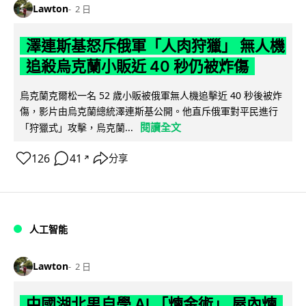
Lawton
2 日
澤連斯基怒斥俄軍「人肉狩獵」 無人機
追殺烏克蘭小販近 40 秒仍被炸傷
烏克蘭克爾松一名 52 歲小販被俄軍無人機追擊近 40 秒後被炸
傷，影片由烏克蘭總統澤連斯基公開。他直斥俄軍對平民進行
閱讀全文
「狩獵式」攻擊，烏克蘭...
126
41
分享
↗
人工智能
Lawton
2 日
中國湖北男自學 AI 「煉金術」 屋內煉