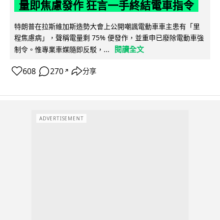
量即焦慮發作 狂言一手終結電車指令
特朗普在拉斯維加斯造勢大會上公開嘲諷電動車車主患有「里
程焦慮病」，聲稱電量剩 75% 便發作，並重申已廢除電動車強
閱讀全文
制令。惟專業車媒隨即反駁，...
608
270
分享
↗
ADVERTISEMENT