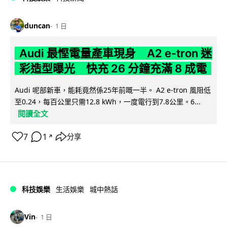
duncan
1 日
Audi 最慳電量產車現身 A2 e-tron 迷
彩造型曝光 快充 26 分鐘充滿 8 成電
Audi 呢部新車，能耗竟然係25年前嘅一半。 A2 e-tron 風阻低
至0.24，每百公里只需12.8 kWh，一度電行到7.8公里。6...
閱讀全文
7
1
分享
↗
科技娛樂
生活娛樂
城中熱話
Vin
1 日