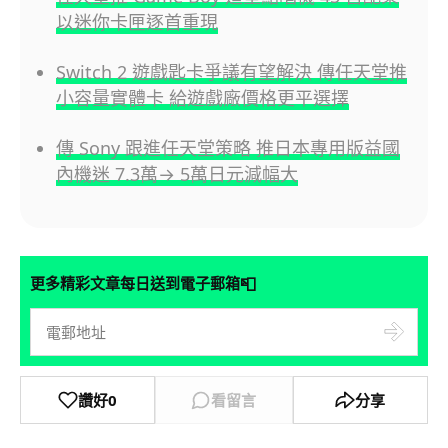
以迷你卡匣逐首重現
Switch 2 遊戲匙卡爭議有望解決 傳任天堂推
小容量實體卡 給遊戲廠價格更平選擇
傳 Sony 跟進任天堂策略 推日本專用版益國
內機迷 7.3萬→ 5萬日元減幅大
📮
更多精彩文章每日送到電子郵箱
讚好
0
看留言
分享