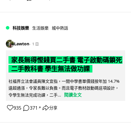
科技娛樂
生活娛樂
城中熱話
Lawton
1 日
家長無得慳錢買二手書 電子啟動碼鎖死
二手教科書 學生無法做功課
社福界立法會議員陳文宜指，一間中學書單價錢按年加 14.7%
遠超通漲，令家長難以負擔。而且電子教材啟動碼這項設計，
閱讀全文
令學生無法完成功課，二手...
935
371
分享
↗