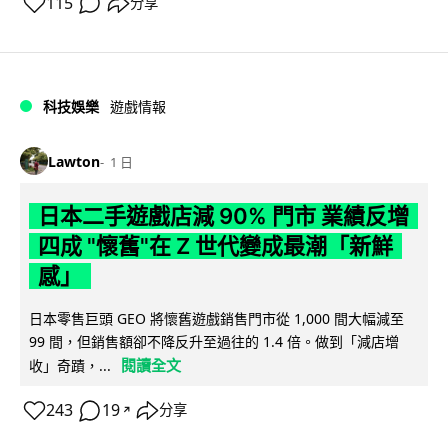
115
分享
科技娛樂
遊戲情報
Lawton
1 日
日本二手遊戲店減 90% 門市 業績反增
四成 "懷舊"在 Z 世代變成最潮「新鮮
感」
日本零售巨頭 GEO 將懷舊遊戲銷售門市從 1,000 間大幅減至
99 間，但銷售額卻不降反升至過往的 1.4 倍。做到「減店增
閱讀全文
收」奇蹟，...
243
19
分享
↗