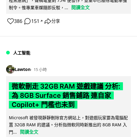
程焦慮病」，聲稱電量剩 75% 便發作，並重申已廢除電動車強
閱讀全文
制令。惟專業車媒隨即反駁，...
386
151
分享
↗
人工智能
Lawton
15 小時
微軟刪走 32GB RAM 遊戲建議 分析:
為 8GB Surface 銷售鋪路 連自家
Copilot+ 門檻也未到
Microsoft 被發現靜靜刪除官方網站上，對遊戲玩家要為電腦配
置 32GB RAM 的建議。分析指微軟同時新推出的 8GB RAM 入
閱讀全文
門...