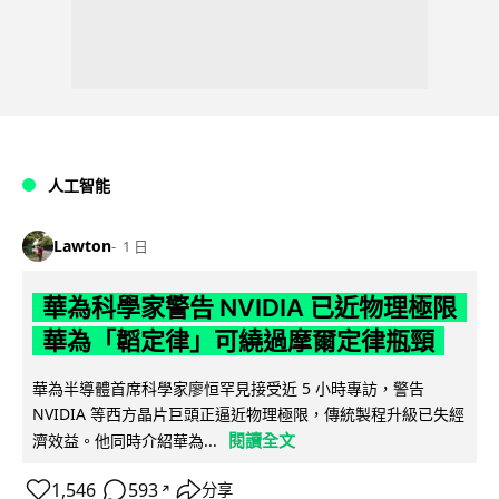
人工智能
Lawton
1 日
華為科學家警告 NVIDIA 已近物理極限
華為「韜定律」可繞過摩爾定律瓶頸
華為半導體首席科學家廖恒罕見接受近 5 小時專訪，警告
NVIDIA 等西方晶片巨頭正逼近物理極限，傳統製程升級已失經
閱讀全文
濟效益。他同時介紹華為...
1,546
593
分享
↗