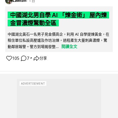
Lawton
1 日
中國湖北男自學 AI 「煉金術」 屋內煉
金冒濃煙驚動全區
中國湖北黃石一名男子見金價高企，利用 AI 自學提煉黃金，在
租住單位私設高壓爐及作坊冶煉，過程產生大量刺鼻濃煙，驚
閱讀全文
動鄰居報警。警方到場揭發整...
105
7
分享
↗
ADVERTISEMENT