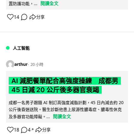
閱讀全文
置防護功能，...
14
分享
人工智能
arthur
20 小時
AI 減肥餐單配合高強度操練 成都男
45 日減 20 公斤後多器官衰竭
成都一名男子跟隨 AI 制訂高強度減脂計劃，45 日內減去約 20
公斤後昏迷送院。醫生診斷他患上尿源性膿毒症、膿毒性休克
閱讀全文
及多器官功能障礙。...
18
4
分享
↗