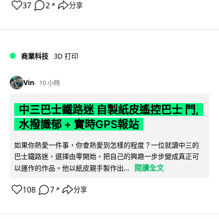
37
2
分享
↗
商業科技
3D 打印
Vin
10 小時
中三巴士鐵路迷 自製紙皮遙控巴士 門,
水撥識郁 + 實時GPS報站
如果你熱愛一件事，你會熱愛到怎樣的程度？一位就讀中三的
巴士鐵路迷，選擇由零開始，把自己的興趣一步步變成真正可
閱讀全文
以運作的作品。他以紙皮親手製作出...
108
7
分享
↗