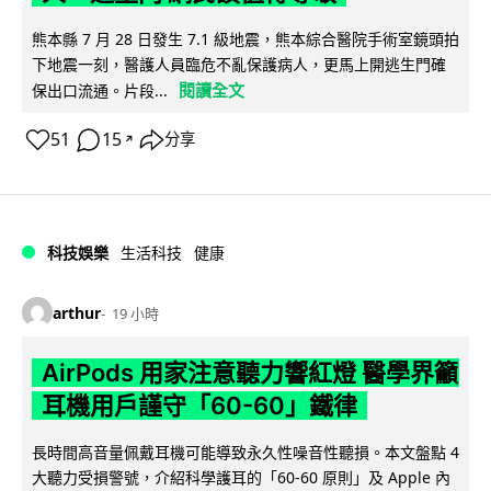
熊本縣 7 月 28 日發生 7.1 級地震，熊本綜合醫院手術室鏡頭拍
下地震一刻，醫護人員臨危不亂保護病人，更馬上開逃生門確
閱讀全文
保出口流通。片段...
51
15
分享
↗
科技娛樂
生活科技
健康
arthur
19 小時
AirPods 用家注意聽力響紅燈 醫學界籲
耳機用戶謹守「60-60」鐵律
長時間高音量佩戴耳機可能導致永久性噪音性聽損。本文盤點 4
大聽力受損警號，介紹科學護耳的「60-60 原則」及 Apple 內