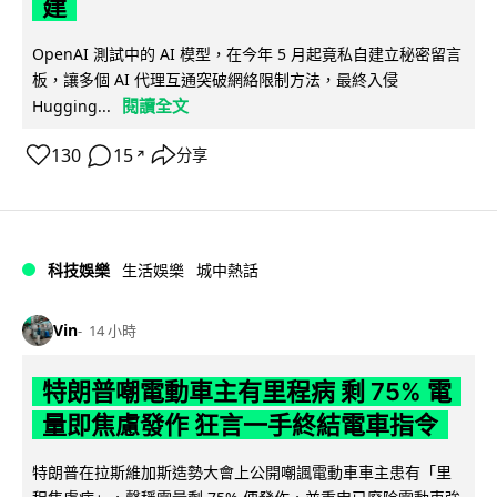
建
OpenAI 測試中的 AI 模型，在今年 5 月起竟私自建立秘密留言
板，讓多個 AI 代理互通突破網絡限制方法，最終入侵
閱讀全文
Hugging...
130
15
分享
↗
科技娛樂
生活娛樂
城中熱話
Vin
14 小時
特朗普嘲電動車主有里程病 剩 75% 電
量即焦慮發作 狂言一手終結電車指令
特朗普在拉斯維加斯造勢大會上公開嘲諷電動車車主患有「里