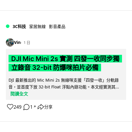
3C科技
家居無線
影音產品
Vin
1 日
DJI Mic Mini 2s 實測 四發一收同步獨
立錄音 32-bit 防爆咪拍片必備
DJI 最新推出的 Mic Mini 2s 無線咪支援「四發一收」分軌錄
音，並首度下放 32-bit Float 浮點內錄功能。本文經實測其...
閱讀全文
249
1
分享
↗