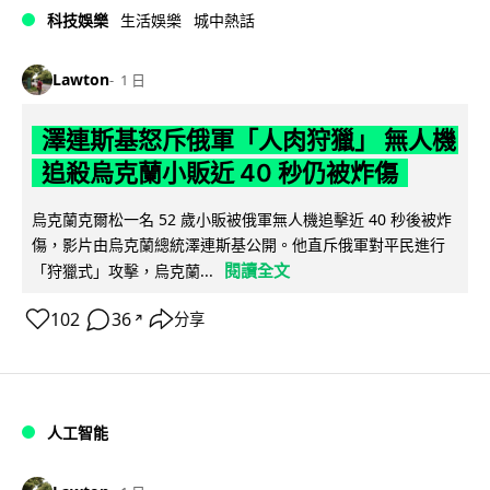
科技娛樂
生活娛樂
城中熱話
Lawton
1 日
澤連斯基怒斥俄軍「人肉狩獵」 無人機
追殺烏克蘭小販近 40 秒仍被炸傷
烏克蘭克爾松一名 52 歲小販被俄軍無人機追擊近 40 秒後被炸
傷，影片由烏克蘭總統澤連斯基公開。他直斥俄軍對平民進行
閱讀全文
「狩獵式」攻擊，烏克蘭...
102
36
分享
↗
人工智能