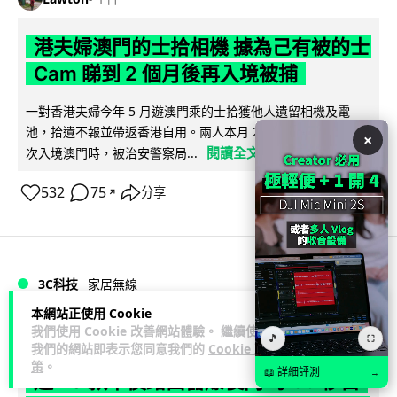
港夫婦澳門的士拾相機 據為己有被的士
Cam 睇到 2 個月後再入境被捕
一對香港夫婦今年 5 月遊澳門乘的士拾獲他人遺留相機及電
池，拾遺不報並帶返香港自用。兩人本月 2 日經港珠澳大橋再
×
閱讀全文
次入境澳門時，被治安警察局...
532
75
分享
↗
3C科技
家居無線
本網站正使用 Cookie
我們使用 Cookie 改善網站體驗。 繼續使用
Vin
1 日
🎵
⛶
我們的網站即表示您同意我們的
Cookie 政
策
。
📖 詳細評測
→
逾 20 款平價路由器爆後門 每 35 秒自