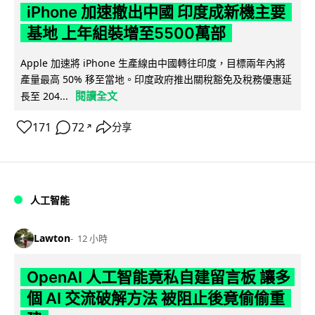
iPhone 加速撤出中國 印度成新機主要
基地 上年組裝增至5500萬部
Apple 加速將 iPhone 生產線由中國轉往印度，目標兩年內將
產量最高 50% 移至當地。印度政府推出關稅豁免及稅務優惠延
閱讀全文
長至 204...
171
72
分享
↗
人工智能
Lawton
12 小時
OpenAI 人工智能竟私自建留言板 讓多
個 AI 交流破解方法 被阻止後竟偷偷重