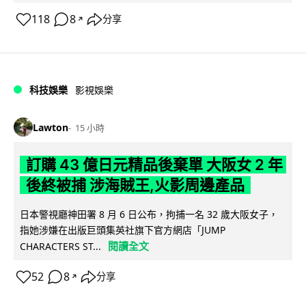
118
8
分享
↗
科技娛樂
影視娛樂
Lawton
15 小時
訂購 43 億日元精品後棄單 大阪女 2 年
後終被捕 涉海賊王,火影周邊產品
日本警視廳神田署 8 月 6 日公布，拘捕一名 32 歲大阪女子，
指她涉嫌在出版巨頭集英社旗下官方網店「JUMP
閱讀全文
CHARACTERS ST...
52
8
分享
↗