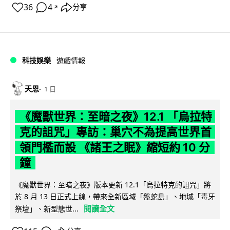
36
4
分享
↗
科技娛樂
遊戲情報
天恩
1 日
《魔獸世界：至暗之夜》12.1 「烏拉特
克的詛咒」專訪：巢穴不為提高世界首
領門檻而設 《諸王之眠》縮短約 10 分
鐘
《魔獸世界：至暗之夜》版本更新 12.1「烏拉特克的詛咒」將
於 8 月 13 日正式上線，帶來全新區域「盤蛇島」、地城「毒牙
閱讀全文
祭壇」、新型態世...