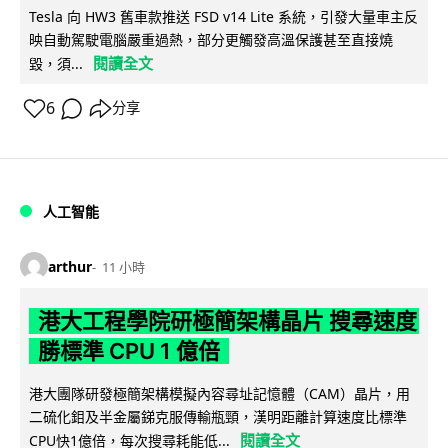
Tesla 向 HW3 舊車款推送 FSD v14 Lite 系統，引發大量車主反
映自動駕駛電腦嚴重過熱，部分更觸發高溫保護甚至直接燒
閱讀全文
毀，須...
6
分享
人工智能
arthur
11 小時
港大工程學院研極簡架構晶片 搜尋速度
勝標準 CPU 1 億倍
港大團隊研發極簡架構模擬內容尋址記憶體（CAM）晶片，用
二硫化鉬及半金屬銻克服傳輸瓶頸，漢明距離計算速度比標準
閱讀全文
CPU快1億倍，每次搜尋耗能低...