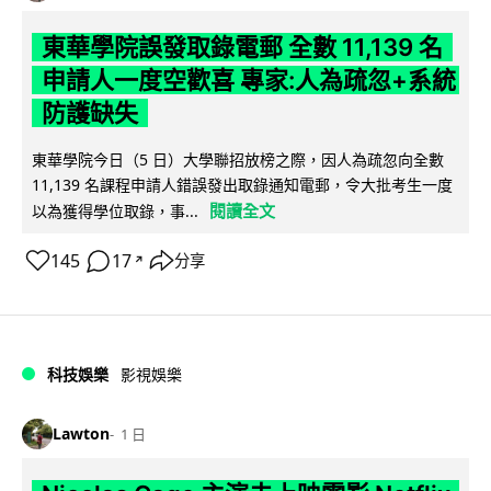
東華學院誤發取錄電郵 全數 11,139 名
申請人一度空歡喜 專家:人為疏忽+系統
防護缺失
東華學院今日（5 日）大學聯招放榜之際，因人為疏忽向全數
11,139 名課程申請人錯誤發出取錄通知電郵，令大批考生一度
閱讀全文
以為獲得學位取錄，事...
145
17
分享
↗
科技娛樂
影視娛樂
Lawton
1 日