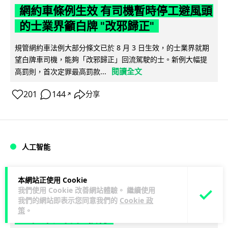
網約車條例生效 有司機暫時停工避風頭
的士業界籲白牌 "改邪歸正"
規管網約車法例大部分條文已於 8 月 3 日生效，的士業界就期
望白牌車司機，能夠「改邪歸正」回流駕駛的士。新例大幅提
閱讀全文
高罰則，首次定罪最高罰款...
201
144
分享
↗
人工智能
Lawton
1 日
本網站正使用 Cookie
我們使用 Cookie 改善網站體驗。 繼續使用
我們的網站即表示您同意我們的
Cookie 政
白宮拒測中國開放 AI 模型 業界質疑安
策
。
全框架選擇性執行