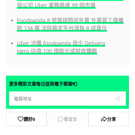
母公司 Uber 業務將達 99 個市場
Foodpanda 8 號風球照送外賣 外賣員工傷獲
賠 134 萬 法院裁定平台須負 8 成責任
Uber 洽購 foodpanda 母企 Delivery
Hero 估值 100 億歐元或掀收購戰
📮
更多精彩文章每日送到電子郵箱
讚好
0
看留言
分享