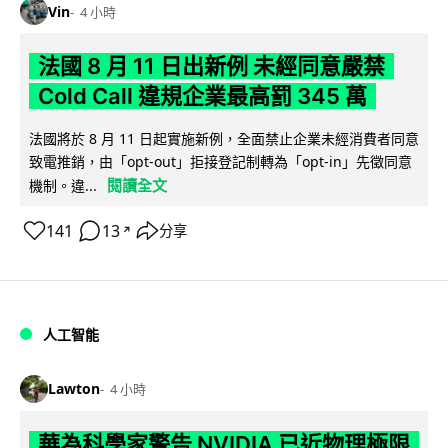
Vin
4 小時
法國 8 月 11 日出新例 未經同意嚴禁
Cold Call 違規企業最高罰 345 萬
法國將於 8 月 11 日起實施新例，全面禁止企業未經消費者同意
致電推銷，由「opt-out」拒接登記制轉為「opt-in」先徵同意
閱讀全文
機制。違...
141
13
分享
↗
人工智能
Lawton
4 小時
華為科學家警告 NVIDIA 已近物理極限