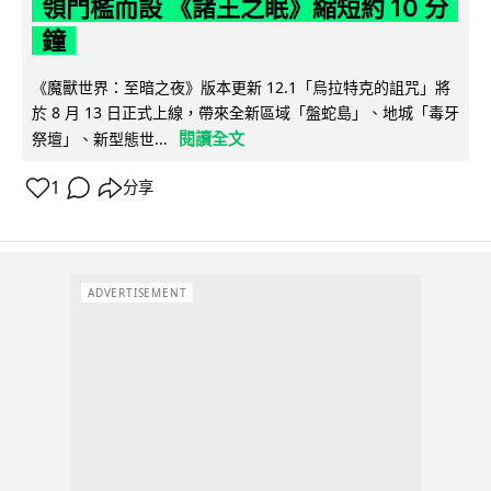
領門檻而設 《諸王之眠》縮短約 10 分
鐘
《魔獸世界：至暗之夜》版本更新 12.1「烏拉特克的詛咒」將
於 8 月 13 日正式上線，帶來全新區域「盤蛇島」、地城「毒牙
閱讀全文
祭壇」、新型態世...
1
分享
ADVERTISEMENT