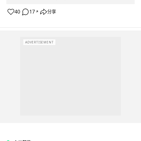
40
17
分享
↗
ADVERTISEMENT