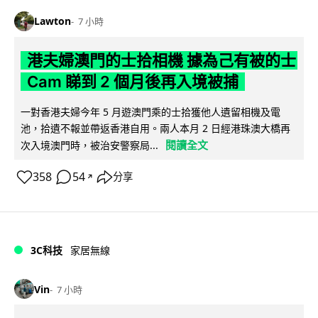
Lawton
7 小時
港夫婦澳門的士拾相機 據為己有被的士
Cam 睇到 2 個月後再入境被捕
一對香港夫婦今年 5 月遊澳門乘的士拾獲他人遺留相機及電
池，拾遺不報並帶返香港自用。兩人本月 2 日經港珠澳大橋再
閱讀全文
次入境澳門時，被治安警察局...
358
54
分享
↗
3C科技
家居無線
Vin
7 小時