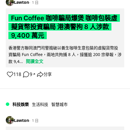
Lawton
1 日
Fun Coffee 咖啡騙局爆煲 咖啡包裝虛
擬貨幣投資騙局 港澳警拘 8 人涉款
9,400 萬元
香港警方聯同澳門司警搗破以養生咖啡生意包裝的虛擬貨幣投
資騙局 Fun Coffee，兩地共拘捕 8 人，接獲逾 200 宗舉報，涉
閱讀全文
款 9,4...
118
9
分享
↗
科技娛樂
生活科技
智慧城市
Lawton
1 日