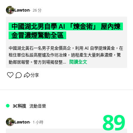
Lawton
26 分
中國湖北男自學 AI 「煉金術」 屋內煉
金冒濃煙驚動全區
中國湖北黃石一名男子見金價高企，利用 AI 自學提煉黃金，在
租住單位私設高壓爐及作坊冶煉，過程產生大量刺鼻濃煙，驚
閱讀全文
動鄰居報警。警方到場揭發整...
分享
3C科技
流動音樂
89
Lawton
1 小時