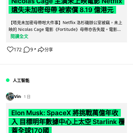
Nicolas Cage 主演未上映電影 Netflix
遺失未加密母帶 被索償 8.19 億港元
【唔見未加密母帶咁大件事】Netflix 洛杉磯辦公室被竊，未上
映的 Nicolas Cage 電影《Fortitude》母帶亦告失蹤。電影...
閱讀全文
172
9
分享
↗
人工智能
Vin
1 日
Elon Musk: SpaceX 將挑戰萬億年收
入 目標明年數據中心上太空 Starlink 覆
蓋全球170國