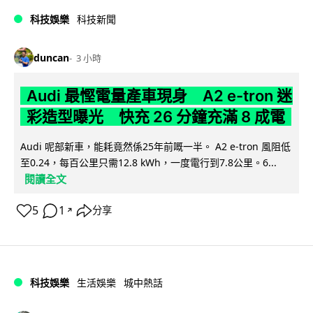
科技娛樂
科技新聞
duncan
3 小時
Audi 最慳電量產車現身 A2 e-tron 迷
彩造型曝光 快充 26 分鐘充滿 8 成電
Audi 呢部新車，能耗竟然係25年前嘅一半。 A2 e-tron 風阻低
至0.24，每百公里只需12.8 kWh，一度電行到7.8公里。6...
閱讀全文
5
1
分享
↗
科技娛樂
生活娛樂
城中熱話