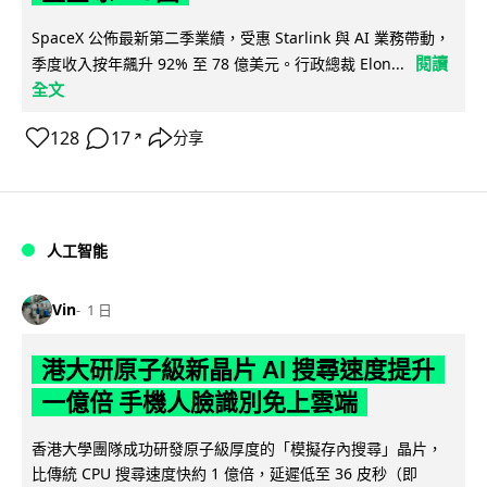
SpaceX 公佈最新第二季業績，受惠 Starlink 與 AI 業務帶動，
閱讀
季度收入按年飆升 92% 至 78 億美元。行政總裁 Elon...
全文
128
17
分享
↗
人工智能
Vin
1 日
港大研原子級新晶片 AI 搜尋速度提升
一億倍 手機人臉識別免上雲端
香港大學團隊成功研發原子級厚度的「模擬存內搜尋」晶片，
比傳統 CPU 搜尋速度快約 1 億倍，延遲低至 36 皮秒（即