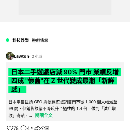
科技娛樂
遊戲情報
Lawton
2 小時
日本二手遊戲店減 90% 門市 業績反增
四成 "懷舊"在 Z 世代變成最潮「新鮮
感」
日本零售巨頭 GEO 將懷舊遊戲銷售門市從 1,000 間大幅減至
99 間，但銷售額卻不降反升至過往的 1.4 倍。做到「減店增
閱讀全文
收」奇蹟，...
78
4
分享
↗