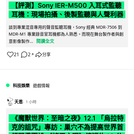
【評測】Sony IER-M500 入耳式監聽
耳機：現場拍攝、後製監聽與人聲利器
談到專業混音專用的聲音監聽耳機，Sony 經典 MDR-7506 到
MDR-M1 專業錄音室耳機都為人熟悉。而現在舞台製作者與創
閱讀全文
意影像製作...
21
2
分享
↗
科技娛樂
遊戲情報
天恩
1 小時
《魔獸世界：至暗之夜》12.1 「烏拉特
克的詛咒」專訪：巢穴不為提高世界首