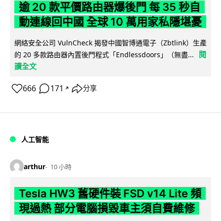
逾 20 款平價路由器爆後門 每 35 秒自
動連線回中國 全球 10 萬用家私隱堪憂
網絡安全公司 VulnCheck 揭發中國智博通電子（Zbtlink）生產
閱
的 20 多款路由器內置後門程式「Endlessdoors」（無盡...
讀全文
666
171
分享
↗
人工智能
arthur
10 小時
Tesla HW3 舊硬件裝 FSD v14 Lite 頻
現過熱 部分電腦損毀車主須自費維修