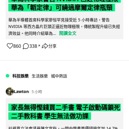
華為「韜定律」可繞過摩爾定律瓶頸
華為半導體首席科學家廖恒罕見接受近 5 小時專訪，警告
NVIDIA 等西方晶片巨頭正逼近物理極限，傳統製程升級已失經
閱讀全文
濟效益。他同時介紹華為...
860
338
分享
↗
科技娛樂
生活娛樂
城中熱話
Lawton
5 小時
家長無得慳錢買二手書 電子啟動碼鎖死
二手教科書 學生無法做功課
社福界立法會議員陳文宜指，一間中學書單價錢按年加 14.7%