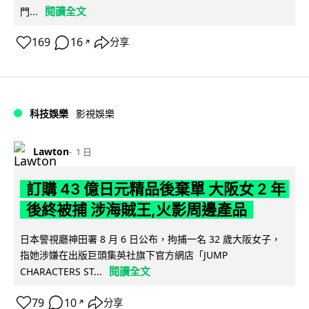
閱讀全文
門...
169
16
分享
↗
科技娛樂
影視娛樂
Lawton
1 日
訂購 43 億日元精品後棄單 大阪女 2 年
後終被捕 涉海賊王,火影周邊產品
日本警視廳神田署 8 月 6 日公布，拘捕一名 32 歲大阪女子，
指她涉嫌在出版巨頭集英社旗下官方網店「JUMP
閱讀全文
CHARACTERS ST...
79
10
分享
↗