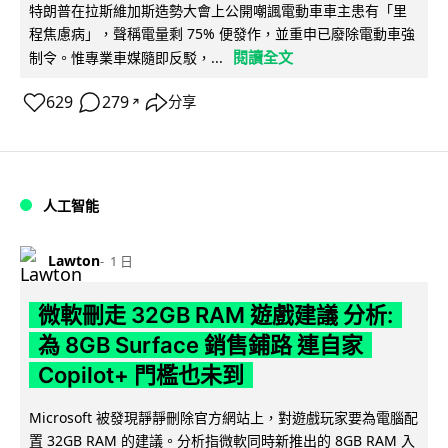
特朗普在拉斯維加斯造勢大會上公開嘲諷電動車車主患有「里
程焦慮病」，聲稱電量剩 75% 便發作，並重申已廢除電動車強
閱讀全文
制令。惟專業車媒隨即反駁，...
629
279
分享
↗
人工智能
Lawton
1 日
微軟刪走 32GB RAM 遊戲建議 分析:
為 8GB Surface 銷售鋪路 連自家
Copilot+ 門檻也未到
Microsoft 被發現靜靜刪除官方網站上，對遊戲玩家要為電腦配
置 32GB RAM 的建議。分析指微軟同時新推出的 8GB RAM 入