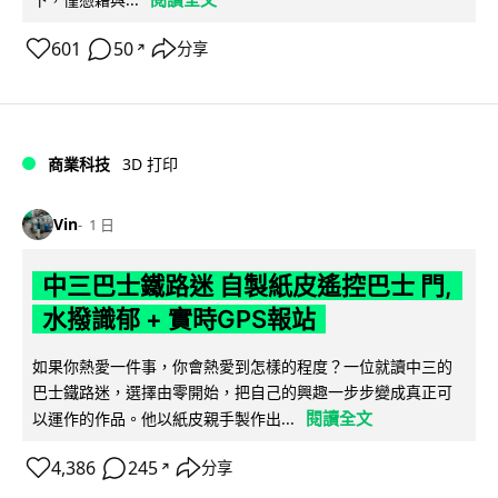
601
50
分享
↗
商業科技
3D 打印
Vin
1 日
中三巴士鐵路迷 自製紙皮遙控巴士 門,
水撥識郁 + 實時GPS報站
如果你熱愛一件事，你會熱愛到怎樣的程度？一位就讀中三的
巴士鐵路迷，選擇由零開始，把自己的興趣一步步變成真正可
閱讀全文
以運作的作品。他以紙皮親手製作出...
4,386
245
分享
↗