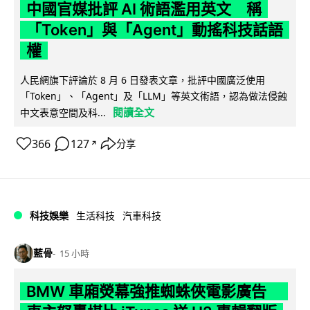
中國官媒批評 AI 術語濫用英文 稱
「Token」與「Agent」動搖科技話語
權
人民網旗下評論於 8 月 6 日發表文章，批評中國廣泛使用
「Token」、「Agent」及「LLM」等英文術語，認為做法侵蝕
閱讀全文
中文表意空間及科...
366
127
分享
↗
科技娛樂
生活科技
汽車科技
藍骨
15 小時
BMW 車廂熒幕強推蜘蛛俠電影廣告