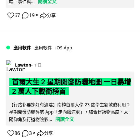
閱讀全文
幅。事件與...
67
19
分享
↗
iOS App
應用軟件
應用軟件
Lawton
1 日
首爾大生 2 星期開發防曬地圖 一日暴增
2 萬人下載衝榜首
【行路都要揀好有遮陰】南韓首爾大學 23 歲學生劉敏俊利用 2
星期開發防曬導航 App「走向陰涼處」，結合建築物高度、太
閱讀全文
陽仰角及行道樹陰影...
86
3
分享
↗