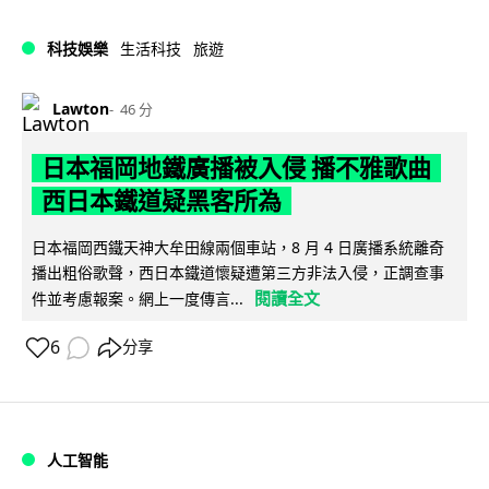
科技娛樂
生活科技
旅遊
Lawton
46 分
日本福岡地鐵廣播被入侵 播不雅歌曲
西日本鐵道疑黑客所為
日本福岡西鐵天神大牟田線兩個車站，8 月 4 日廣播系統離奇
播出粗俗歌聲，西日本鐵道懷疑遭第三方非法入侵，正調查事
閱讀全文
件並考慮報案。網上一度傳言...
6
分享
人工智能