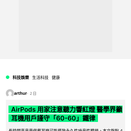
科技娛樂
生活科技
健康
arthur
2 日
AirPods 用家注意聽力響紅燈 醫學界籲
耳機用戶謹守「60-60」鐵律
長時間高音量佩戴耳機可能導致永久性噪音性聽損。本文盤點 4