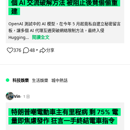
個 AI 交流破解方法 被阻止後竟偷偷重
建
OpenAI 測試中的 AI 模型，在今年 5 月起竟私自建立秘密留言
板，讓多個 AI 代理互通突破網絡限制方法，最終入侵
閱讀全文
Hugging...
376
48
分享
↗
科技娛樂
生活娛樂
城中熱話
Vin
1 日
特朗普嘲電動車主有里程病 剩 75% 電
量即焦慮發作 狂言一手終結電車指令