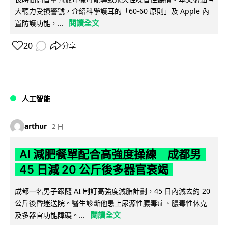
大聽力受損警號，介紹科學護耳的「60-60 原則」及 Apple 內
閱讀全文
置防護功能，...
20
分享
人工智能
arthur
2 日
AI 減肥餐單配合高強度操練 成都男
45 日減 20 公斤後多器官衰竭
成都一名男子跟隨 AI 制訂高強度減脂計劃，45 日內減去約 20
公斤後昏迷送院。醫生診斷他患上尿源性膿毒症、膿毒性休克
閱讀全文
及多器官功能障礙。...