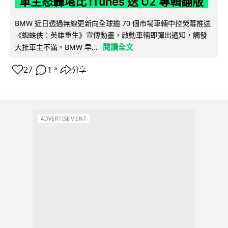
車主怒轟堪比 iTunes 送 U2 專輯翻版
BMW 近日透過無線更新向全球逾 70 個市場車輛中控熒幕推送
《蜘蛛俠：英雄重生》宣傳動畫，啟動車輛即彈出通知，觸發
閱讀全文
大批車主不滿。BMW 早...
27
1
分享
↗
ADVERTISEMENT