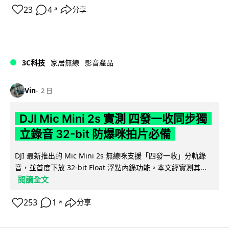
23
4
分享
↗
3C科技
家居無線
影音產品
Vin
2 日
DJI Mic Mini 2s 實測 四發一收同步獨
立錄音 32-bit 防爆咪拍片必備
DJI 最新推出的 Mic Mini 2s 無線咪支援「四發一收」分軌錄
音，並首度下放 32-bit Float 浮點內錄功能。本文經實測其...
閱讀全文
253
1
分享
↗