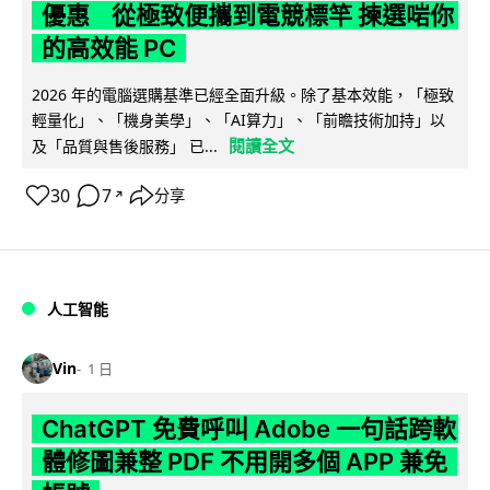
優惠 從極致便攜到電競標竿 揀選啱你
的高效能 PC
2026 年的電腦選購基準已經全面升級。除了基本效能，「極致
輕量化」、「機身美學」、「AI算力」、「前瞻技術加持」以
閱讀全文
及「品質與售後服務」 已...
30
7
分享
↗
人工智能
Vin
1 日
ChatGPT 免費呼叫 Adobe 一句話跨軟
體修圖兼整 PDF 不用開多個 APP 兼免