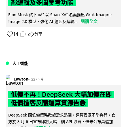
部編輯及多圖參考功能
Elon Musk 旗下 xAI 以 SpaceXAI 名義推出 Grok Imagine
閱讀全文
Image 2.0 模型，強化 AI 繪圖及編輯...
14
分享
人工智能
Lawton
22 小時
低價不再！DeepSeek 大幅加價在即
低價搶客反釀運算資源告急
DeepSeek 因低價策略掀起需求熱潮，運算資源不勝負荷，官
方於 8 月 6 日宣布即將大幅上調 API 收費，惟未公布具體加