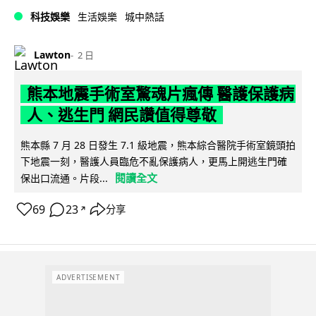
科技娛樂
生活娛樂
城中熱話
Lawton
2 日
熊本地震手術室驚魂片瘋傳 醫護保護病
人、逃生門 網民讚值得尊敬
熊本縣 7 月 28 日發生 7.1 級地震，熊本綜合醫院手術室鏡頭拍
下地震一刻，醫護人員臨危不亂保護病人，更馬上開逃生門確
閱讀全文
保出口流通。片段...
69
23
分享
↗
ADVERTISEMENT