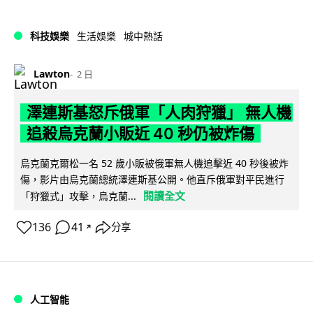
科技娛樂
生活娛樂
城中熱話
Lawton
2 日
澤連斯基怒斥俄軍「人肉狩獵」 無人機
追殺烏克蘭小販近 40 秒仍被炸傷
烏克蘭克爾松一名 52 歲小販被俄軍無人機追擊近 40 秒後被炸
傷，影片由烏克蘭總統澤連斯基公開。他直斥俄軍對平民進行
閱讀全文
「狩獵式」攻擊，烏克蘭...
136
41
分享
↗
人工智能