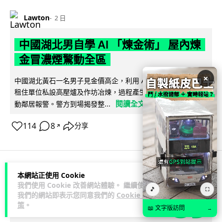
Lawton
2 日
中國湖北男自學 AI 「煉金術」 屋內煉
金冒濃煙驚動全區
×
中國湖北黃石一名男子見金價高企，利用 AI 自學提煉黃金，在
租住單位私設高壓爐及作坊冶煉，過程產生大量刺鼻濃煙，驚
閱讀全文
動鄰居報警。警方到場揭發整...
114
8
分享
↗
本網站正使用 Cookie
3C科技
流動音樂
89
我們使用 Cookie 改善網站體驗。 繼續使用
🎵
⛶
我們的網站即表示您同意我們的
Cookie 政
Lawton
2 日
策
。
📖 文字版訪問
→