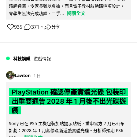
遠超通漲，令家長難以負擔。而且電子教材啟動碼這項設計，
閱讀全文
令學生無法完成功課，二手...
935
371
分享
↗
科技娛樂
遊戲情報
Lawton
1 日
PlayStation 確認停產實體光碟 包裝印
出重要通告 2028 年 1 月後不出光碟遊
戲
Sony 已在 PS5 主機包裝加貼提示貼紙，重申官方 7 月已公布
計劃：2028 年 1 月起停產新遊戲實體光碟。分析師預期 PS6