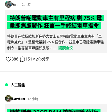
Vin
12 小時
特朗普嘲電動車主有里程病 剩 75% 電
量即焦慮發作 狂言一手終結電車指令
特朗普在拉斯維加斯造勢大會上公開嘲諷電動車車主患有「里
程焦慮病」，聲稱電量剩 75% 便發作，並重申已廢除電動車強
閱讀全文
制令。惟專業車媒隨即反駁，...
386
151
分享
↗
人工智能
Lawton
12 小時