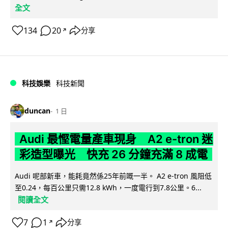
全文
134
20
分享
↗
科技娛樂
科技新聞
duncan
1 日
Audi 最慳電量產車現身 A2 e-tron 迷
彩造型曝光 快充 26 分鐘充滿 8 成電
Audi 呢部新車，能耗竟然係25年前嘅一半。 A2 e-tron 風阻低
至0.24，每百公里只需12.8 kWh，一度電行到7.8公里。6...
閱讀全文
7
1
分享
↗