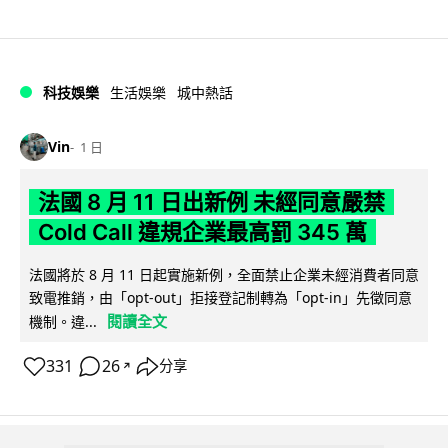
科技娛樂
生活娛樂
城中熱話
Vin
1 日
法國 8 月 11 日出新例 未經同意嚴禁
Cold Call 違規企業最高罰 345 萬
法國將於 8 月 11 日起實施新例，全面禁止企業未經消費者同意
致電推銷，由「opt-out」拒接登記制轉為「opt-in」先徵同意
閱讀全文
機制。違...
331
26
分享
↗