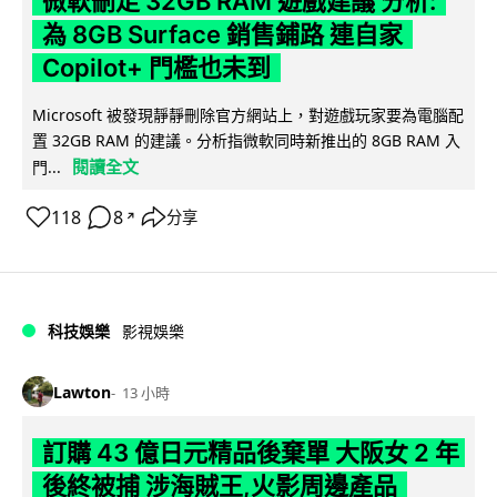
微軟刪走 32GB RAM 遊戲建議 分析:
為 8GB Surface 銷售鋪路 連自家
Copilot+ 門檻也未到
Microsoft 被發現靜靜刪除官方網站上，對遊戲玩家要為電腦配
置 32GB RAM 的建議。分析指微軟同時新推出的 8GB RAM 入
閱讀全文
門...
118
8
分享
↗
科技娛樂
影視娛樂
Lawton
13 小時
訂購 43 億日元精品後棄單 大阪女 2 年
後終被捕 涉海賊王,火影周邊產品