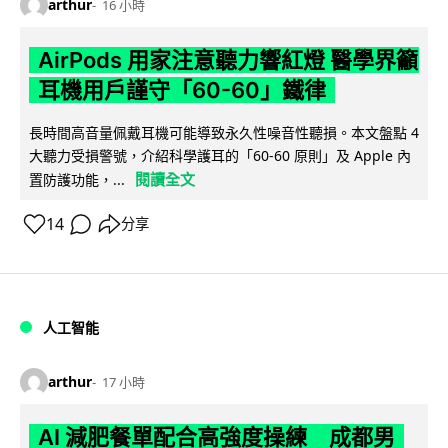
arthur
16 小時
AirPods 用家注意聽力響紅燈 醫學界籲
耳機用戶謹守「60-60」鐵律
長時間高音量佩戴耳機可能導致永久性噪音性聽損。本文盤點 4
大聽力受損警號，介紹科學護耳的「60-60 原則」及 Apple 內
閱讀全文
置防護功能，...
14
分享
人工智能
arthur
17 小時
AI 減肥餐單配合高強度操練 成都男