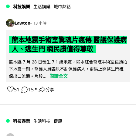
科技娛樂
生活娛樂
城中熱話
Lawton
13 小時
熊本地震手術室驚魂片瘋傳 醫護保護病
人、逃生門 網民讚值得尊敬
熊本縣 7 月 28 日發生 7.1 級地震，熊本綜合醫院手術室鏡頭拍
下地震一刻，醫護人員臨危不亂保護病人，更馬上開逃生門確
閱讀全文
保出口流通。片段...
51
15
分享
↗
科技娛樂
生活科技
健康