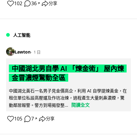
102
36
分享
↗
人工智能
Lawton
1 日
中國湖北男自學 AI 「煉金術」 屋內煉
金冒濃煙驚動全區
中國湖北黃石一名男子見金價高企，利用 AI 自學提煉黃金，在
租住單位私設高壓爐及作坊冶煉，過程產生大量刺鼻濃煙，驚
閱讀全文
動鄰居報警。警方到場揭發整...
105
7
分享
↗