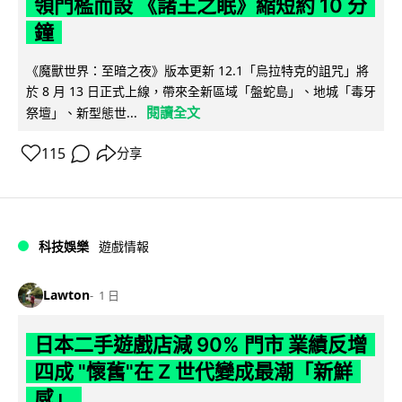
領門檻而設 《諸王之眠》縮短約 10 分
鐘
《魔獸世界：至暗之夜》版本更新 12.1「烏拉特克的詛咒」將
於 8 月 13 日正式上線，帶來全新區域「盤蛇島」、地城「毒牙
閱讀全文
祭壇」、新型態世...
115
分享
科技娛樂
遊戲情報
Lawton
1 日
日本二手遊戲店減 90% 門市 業績反增
四成 "懷舊"在 Z 世代變成最潮「新鮮
感」