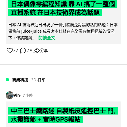
日本偶像零編程知識 靠 AI 搞了一整個
直播系統 在日本技術界成為話題
日本 AI 技術界近日出現了一個引發廣泛討論的熱門話題：日本
偶像前 Juice=Juice 成員宮本佳林在完全沒有編程經驗的情況
閱讀全文
下，僅憑藉與...
37
2
分享
↗
商業科技
3D 打印
Vin
7 小時
中三巴士鐵路迷 自製紙皮遙控巴士 門,
水撥識郁 + 實時GPS報站