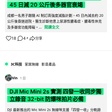
45 日減 20 公斤後多器官衰竭
成都一名男子跟隨 AI 制訂高強度減脂計劃，45 日內減去約 20
公斤後昏迷送院。醫生診斷他患上尿源性膿毒症、膿毒性休克
閱讀全文
及多器官功能障礙。...
18
4
分享
↗
3C科技
家居無線
影音產品
Vin
1 日
DJI Mic Mini 2s 實測 四發一收同步獨
立錄音 32-bit 防爆咪拍片必備
DJI 最新推出的 Mic Mini 2s 無線咪支援「四發一收」分軌錄