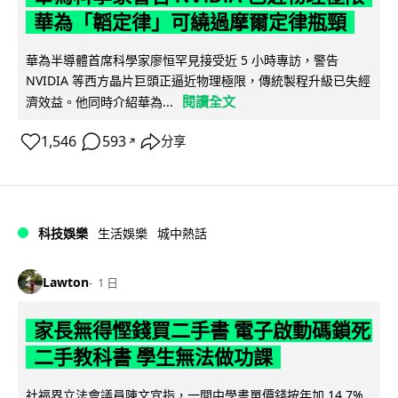
華為「韜定律」可繞過摩爾定律瓶頸
華為半導體首席科學家廖恒罕見接受近 5 小時專訪，警告
NVIDIA 等西方晶片巨頭正逼近物理極限，傳統製程升級已失經
閱讀全文
濟效益。他同時介紹華為...
1,546
593
分享
↗
科技娛樂
生活娛樂
城中熱話
Lawton
1 日
家長無得慳錢買二手書 電子啟動碼鎖死
二手教科書 學生無法做功課
社福界立法會議員陳文宜指，一間中學書單價錢按年加 14.7%