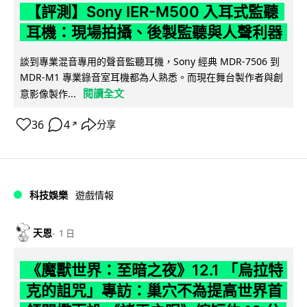
【評測】Sony IER-M500 入耳式監聽
耳機：現場拍攝、後製監聽與人聲利器
談到專業混音專用的聲音監聽耳機，Sony 經典 MDR-7506 到
MDR-M1 專業錄音室耳機都為人熟悉。而現在舞台製作者與創
閱讀全文
意影像製作...
36
4
分享
↗
科技娛樂
遊戲情報
天恩
1 日
《魔獸世界：至暗之夜》12.1 「烏拉特
克的詛咒」專訪：巢穴不為提高世界首