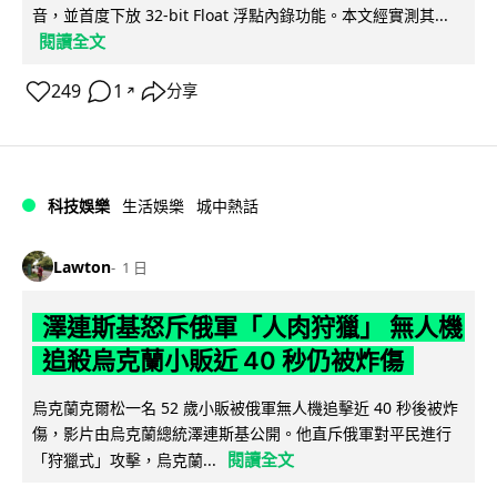
音，並首度下放 32-bit Float 浮點內錄功能。本文經實測其...
閱讀全文
249
1
分享
↗
科技娛樂
生活娛樂
城中熱話
Lawton
1 日
澤連斯基怒斥俄軍「人肉狩獵」 無人機
追殺烏克蘭小販近 40 秒仍被炸傷
烏克蘭克爾松一名 52 歲小販被俄軍無人機追擊近 40 秒後被炸
傷，影片由烏克蘭總統澤連斯基公開。他直斥俄軍對平民進行
閱讀全文
「狩獵式」攻擊，烏克蘭...