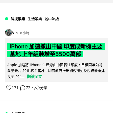
科技娛樂
生活娛樂
城中熱話
Vin
8 小時
iPhone 加速撤出中國 印度成新機主要
基地 上年組裝增至5500萬部
Apple 加速將 iPhone 生產線由中國轉往印度，目標兩年內將
產量最高 50% 移至當地。印度政府推出關稅豁免及稅務優惠延
閱讀全文
長至 204...
171
72
分享
↗