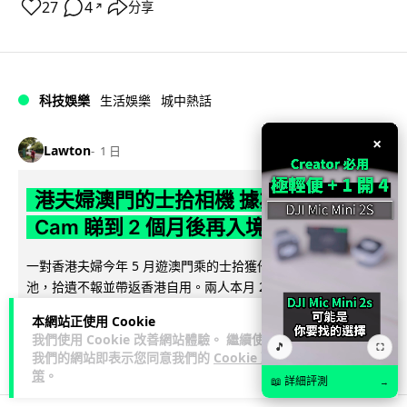
27
4
分享
↗
科技娛樂
生活娛樂
城中熱話
×
Lawton
1 日
港夫婦澳門的士拾相機 據為己有被的士
Cam 睇到 2 個月後再入境被捕
一對香港夫婦今年 5 月遊澳門乘的士拾獲他人遺留相機及電
池，拾遺不報並帶返香港自用。兩人本月 2 日經港珠澳大橋再
閱讀全文
次入境澳門時，被治安警察局...
本網站正使用 Cookie
我們使用 Cookie 改善網站體驗。 繼續使用
🎵
532
75
分享
⛶
↗
我們的網站即表示您同意我們的
Cookie 政
策
。
📖 詳細評測
→