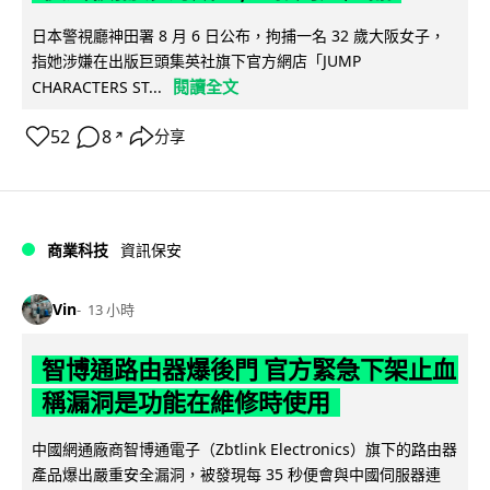
日本警視廳神田署 8 月 6 日公布，拘捕一名 32 歲大阪女子，
指她涉嫌在出版巨頭集英社旗下官方網店「JUMP
閱讀全文
CHARACTERS ST...
52
8
分享
↗
商業科技
資訊保安
Vin
13 小時
智博通路由器爆後門 官方緊急下架止血
稱漏洞是功能在維修時使用
中國網通廠商智博通電子（Zbtlink Electronics）旗下的路由器
產品爆出嚴重安全漏洞，被發現每 35 秒便會與中國伺服器連