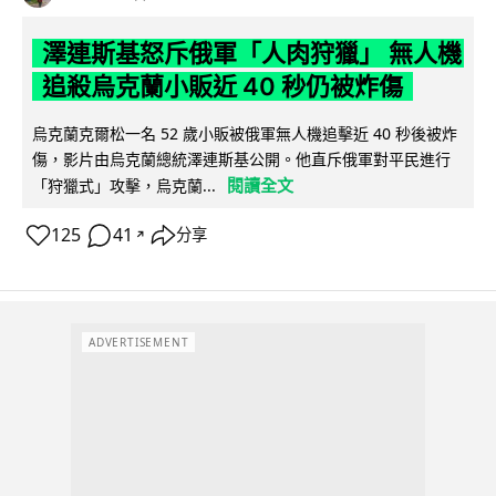
澤連斯基怒斥俄軍「人肉狩獵」 無人機
追殺烏克蘭小販近 40 秒仍被炸傷
烏克蘭克爾松一名 52 歲小販被俄軍無人機追擊近 40 秒後被炸
傷，影片由烏克蘭總統澤連斯基公開。他直斥俄軍對平民進行
閱讀全文
「狩獵式」攻擊，烏克蘭...
125
41
分享
↗
ADVERTISEMENT