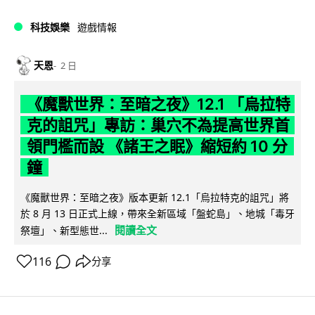
科技娛樂
遊戲情報
天恩
2 日
《魔獸世界：至暗之夜》12.1 「烏拉特
克的詛咒」專訪：巢穴不為提高世界首
領門檻而設 《諸王之眠》縮短約 10 分
鐘
《魔獸世界：至暗之夜》版本更新 12.1「烏拉特克的詛咒」將
於 8 月 13 日正式上線，帶來全新區域「盤蛇島」、地城「毒牙
閱讀全文
祭壇」、新型態世...
116
分享