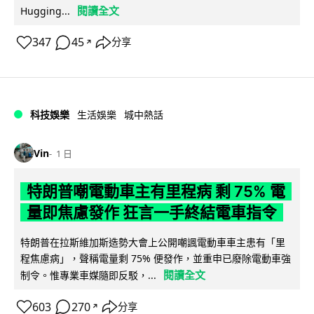
閱讀全文
Hugging...
347
45
分享
↗
科技娛樂
生活娛樂
城中熱話
Vin
1 日
特朗普嘲電動車主有里程病 剩 75% 電
量即焦慮發作 狂言一手終結電車指令
特朗普在拉斯維加斯造勢大會上公開嘲諷電動車車主患有「里
程焦慮病」，聲稱電量剩 75% 便發作，並重申已廢除電動車強
閱讀全文
制令。惟專業車媒隨即反駁，...
603
270
分享
↗