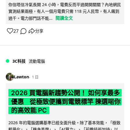
你信唔信冷氣長開 24 小時，電費反而平過開開關關？內地網民
實測結果兩極，有人一個月電費只需 118 元人民幣，有人飆到
閱讀全文
過千。電力部門話不能...
27
分享
3C科技
流動電腦
Lawton
1 日
2026 買電腦新趨勢公開！ 如何享最多
優惠 從極致便攜到電競標竿 揀選啱你
的高效能 PC
2026 年的電腦選購基準已經全面升級。除了基本效能，「極致
輕量化」、「機身美學」、「AI算力」、「前瞻技術加持」以