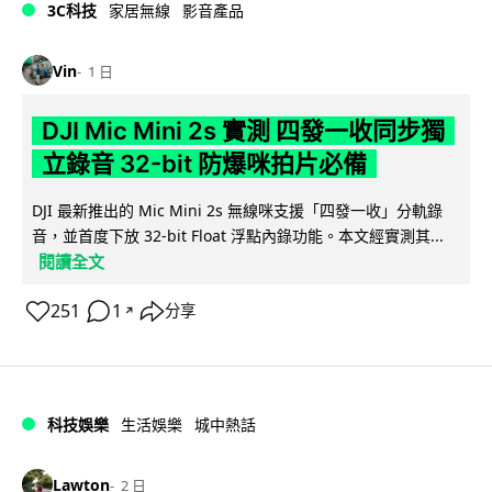
3C科技
家居無線
影音產品
Vin
1 日
DJI Mic Mini 2s 實測 四發一收同步獨
立錄音 32-bit 防爆咪拍片必備
DJI 最新推出的 Mic Mini 2s 無線咪支援「四發一收」分軌錄
音，並首度下放 32-bit Float 浮點內錄功能。本文經實測其...
閱讀全文
251
1
分享
↗
科技娛樂
生活娛樂
城中熱話
Lawton
2 日