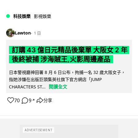
科技娛樂
影視娛樂
Lawton
1 日
訂購 43 億日元精品後棄單 大阪女 2 年
後終被捕 涉海賊王,火影周邊產品
日本警視廳神田署 8 月 6 日公布，拘捕一名 32 歲大阪女子，
指她涉嫌在出版巨頭集英社旗下官方網店「JUMP
閱讀全文
CHARACTERS ST...
70
9
分享
↗
ADVERTISEMENT