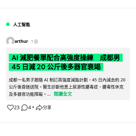
人工智能
arthur
1 日
AI 減肥餐單配合高強度操練 成都男
45 日減 20 公斤後多器官衰竭
成都一名男子跟隨 AI 制訂高強度減脂計劃，45 日內減去約 20
公斤後昏迷送院。醫生診斷他患上尿源性膿毒症、膿毒性休克
閱讀全文
及多器官功能障礙。...
23
4
分享
↗