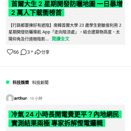
首爾大生 2 星期開發防曬地圖 一日暴增
2 萬人下載衝榜首
【行路都要揀好有遮陰】南韓首爾大學 23 歲學生劉敏俊利用 2
星期開發防曬導航 App「走向陰涼處」，結合建築物高度、太
閱讀全文
陽仰角及行道樹陰影...
66
3
分享
↗
科技娛樂
科技新聞
arthur
10 小時
冷氣 24 小時長開電費更平？內地網民
實測結果兩極 專家拆解慳電邏輯