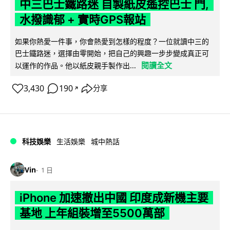
中三巴士鐵路迷 自製紙皮遙控巴士 門,
水撥識郁 + 實時GPS報站
如果你熱愛一件事，你會熱愛到怎樣的程度？一位就讀中三的
巴士鐵路迷，選擇由零開始，把自己的興趣一步步變成真正可
閱讀全文
以運作的作品。他以紙皮親手製作出...
3,430
190
分享
↗
科技娛樂
生活娛樂
城中熱話
Vin
1 日
iPhone 加速撤出中國 印度成新機主要
基地 上年組裝增至5500萬部