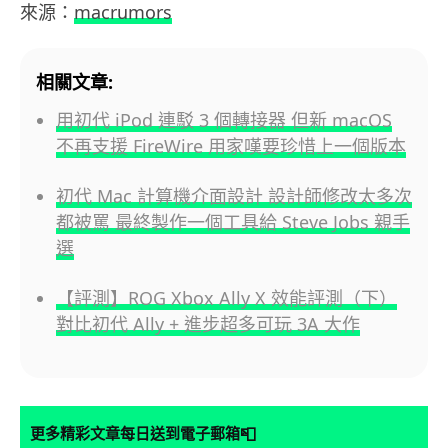
來源：
macrumors
相關文章:
用初代 iPod 連駁 3 個轉接器 但新 macOS
不再支援 FireWire 用家嘆要珍惜上一個版本
初代 Mac 計算機介面設計 設計師修改太多次
都被罵 最終製作一個工具給 Steve Jobs 親手
選
【評測】ROG Xbox Ally X 效能評測（下）
對比初代 Ally + 進步超多可玩 3A 大作
📮
更多精彩文章每日送到電子郵箱