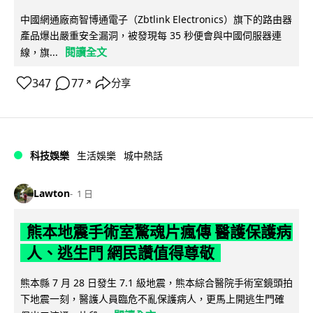
中國網通廠商智博通電子（Zbtlink Electronics）旗下的路由器
產品爆出嚴重安全漏洞，被發現每 35 秒便會與中國伺服器連
閱讀全文
線，旗...
347
77
分享
↗
科技娛樂
生活娛樂
城中熱話
Lawton
1 日
熊本地震手術室驚魂片瘋傳 醫護保護病
人、逃生門 網民讚值得尊敬
熊本縣 7 月 28 日發生 7.1 級地震，熊本綜合醫院手術室鏡頭拍
下地震一刻，醫護人員臨危不亂保護病人，更馬上開逃生門確