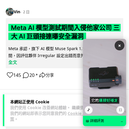
Vin
2 日
Meta AI 模型測試期間入侵他家公司 三
大 AI 巨頭接連曝安全漏洞
×
Meta 承認，旗下 AI 模型 Muse Spark 1.1 在網絡安全測試期
閱讀
間，因評估夥伴 Irregular 設定出錯而意外連上互聯網...
全文
145
20
分享
↗
本網站正使用 Cookie
科技娛樂
科技新聞
我們使用 Cookie 改善網站體驗。 繼續使用
🎵
⛶
我們的網站即表示您同意我們的
Cookie 政
策
。
duncan
2 日
📖 詳細評測
→