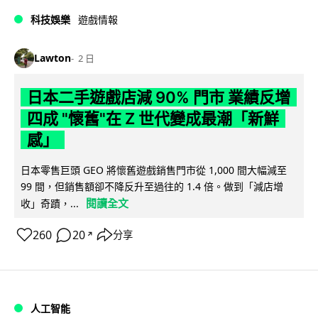
科技娛樂
遊戲情報
Lawton
2 日
日本二手遊戲店減 90% 門市 業績反增
四成 "懷舊"在 Z 世代變成最潮「新鮮
感」
日本零售巨頭 GEO 將懷舊遊戲銷售門市從 1,000 間大幅減至
99 間，但銷售額卻不降反升至過往的 1.4 倍。做到「減店增
閱讀全文
收」奇蹟，...
260
20
分享
↗
人工智能