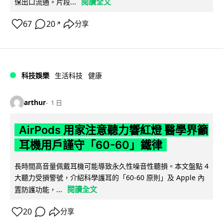
閱讀全文
保出口流通。片段...
67
20
分享
↗
科技娛樂
生活科技
健康
arthur
1 日
AirPods 用家注意聽力響紅燈 醫學界籲
耳機用戶謹守「60-60」鐵律
長時間高音量佩戴耳機可能導致永久性噪音性聽損。本文盤點 4
大聽力受損警號，介紹科學護耳的「60-60 原則」及 Apple 內
閱讀全文
置防護功能，...
20
分享