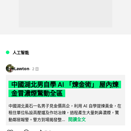
人工智能
Lawton
2 日
中國湖北男自學 AI 「煉金術」 屋內煉
金冒濃煙驚動全區
中國湖北黃石一名男子見金價高企，利用 AI 自學提煉黃金，在
租住單位私設高壓爐及作坊冶煉，過程產生大量刺鼻濃煙，驚
閱讀全文
動鄰居報警。警方到場揭發整...