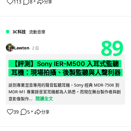
113
8
分享
↗
3C科技
流動音樂
89
Lawton
2 日
【評測】Sony IER-M500 入耳式監聽
耳機：現場拍攝、後製監聽與人聲利器
談到專業混音專用的聲音監聽耳機，Sony 經典 MDR-7506 到
MDR-M1 專業錄音室耳機都為人熟悉。而現在舞台製作者與創
閱讀全文
意影像製作...
39
5
分享
↗