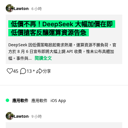
Lawton
6 小時
低價不再！DeepSeek 大幅加價在即
低價搶客反釀運算資源告急
DeepSeek 因低價策略掀起需求熱潮，運算資源不勝負荷，官
方於 8 月 6 日宣布即將大幅上調 API 收費，惟未公布具體加
閱讀全文
幅。事件與...
45
13
分享
↗
iOS App
應用軟件
應用軟件
Lawton
9 小時