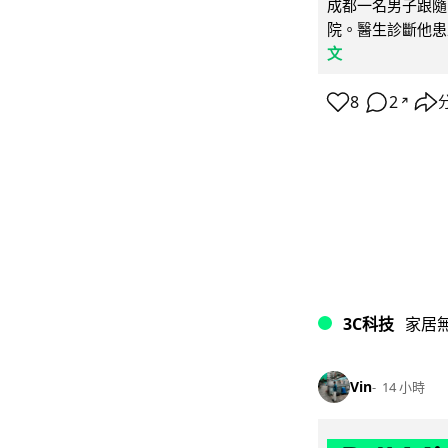
成都一名男子跟隨 
院。醫生診斷他患
文
8
2
↗
3C科技
家居
Vin
14 小時