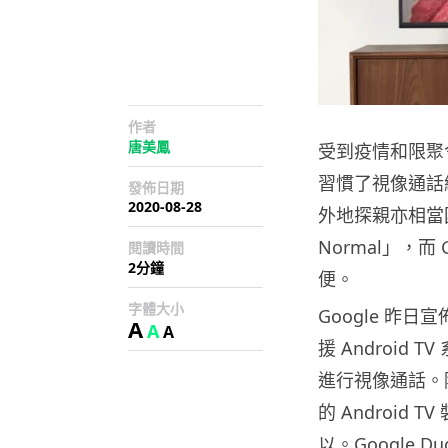
作者
唐美鳳
受到疫情和限聚
習慣了視像通話
發佈日期
2020-08-28
外地探親亦相當
Normal」，
閱讀時間
2分鐘
便。
字體大小
Google 昨日宣
A
A
A
援 Android 
進行視像通話。
的 Android
以。Google D