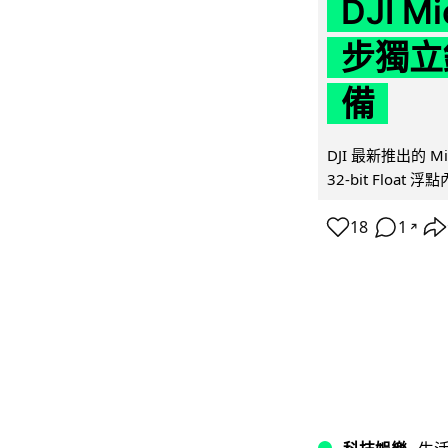
DJI M
步獨立錄
備
DJI 最新推出的 
32-bit Float
18
1
↗