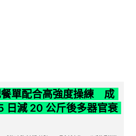
減肥餐單配合高強度操練 成
5 日減 20 公斤後多器官衰