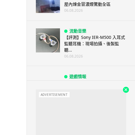
屋內煉金冒濃煙驚動全區
06.08.2026
流動音樂
【評測】Sony IER-M500 入耳式
監聽耳機：現場拍攝、後製監
聽...
06.08.2026
遊戲情報
《魔獸世界：至暗之夜》12.1
「烏拉特克的詛咒」專訪：巢穴
不為提高世...
ADVERTISEMENT
06.08.2026
遊戲情報
日本二手遊戲店減 90% 門市 業
績反增四成 “懷...