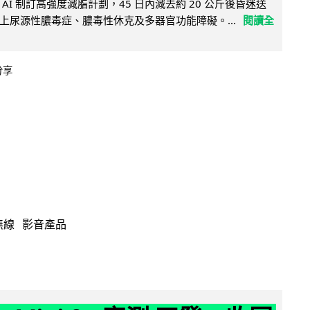
AI 制訂高強度減脂計劃，45 日內減去約 20 公斤後昏迷送
上尿源性膿毒症、膿毒性休克及多器官功能障礙。...
閱讀全
分享
無線
影音產品