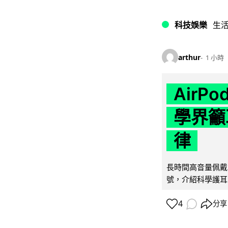
科技娛樂
生
arthur
1 小時
AirP
學界籲
律
長時間高音量佩戴
號，介紹科學護耳的「
4
分享