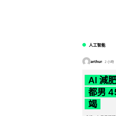
人工智能
arthur
2 小時
AI 
都男 4
竭