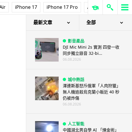
Air
iPhone 17
iPhone 17 Pro
AirPods Pro 3
Ap
最新文章
全部
影音產品
DJI Mic Mini 2s 實測 四發一收
同步獨立錄音 32-bi...
06.08.2026
城中熱話
澤連斯基怒斥俄軍「人肉狩獵」
無人機追殺烏克蘭小販近 40 秒
仍被炸傷
06.08.2026
人工智能
中國湖北男自學 AI 「煉金術」