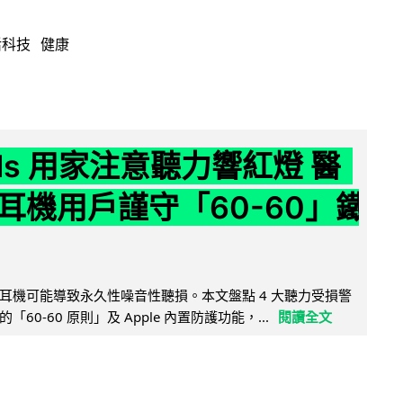
活科技
健康
ods 用家注意聽力響紅燈 醫
耳機用戶謹守「60-60」鐵
耳機可能導致永久性噪音性聽損。本文盤點 4 大聽力受損警
60-60 原則」及 Apple 內置防護功能，...
閱讀全文