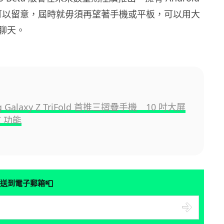
戶可以留意，屆時就毋須再望著手機或平板，可以用大
聊天。
g Galaxy Z TriFold 首推三摺疊手機 10 吋大屏
I 功能
📮
送到電子郵箱