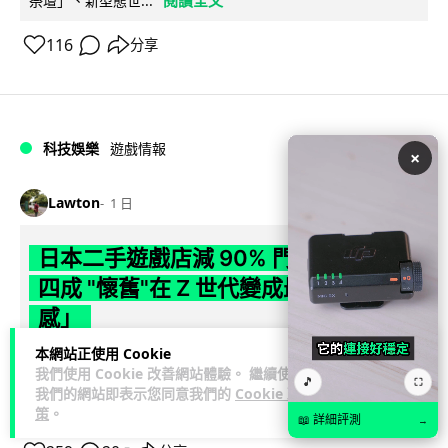
祭壇」、新型態世...
116
分享
科技娛樂
遊戲情報
×
Lawton
1 日
日本二手遊戲店減 90% 門市 業績反增
四成 "懷舊"在 Z 世代變成最潮「新鮮
感」
本網站正使用 Cookie
日本零售巨頭 GEO 將懷舊遊戲銷售門市從 1,000 間大幅減至
我們使用 Cookie 改善網站體驗。 繼續使用
🎵
99 間，但銷售額卻不降反升至過往的 1.4 倍。做到「減店增
⛶
我們的網站即表示您同意我們的
Cookie 政
閱讀全文
收」奇蹟，...
策
。
📖 詳細評測
→