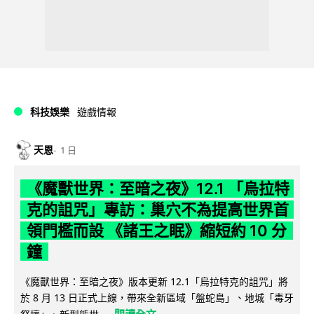
科技娛樂
遊戲情報
天恩
1 日
《魔獸世界：至暗之夜》12.1 「烏拉特
克的詛咒」專訪：巢穴不為提高世界首
領門檻而設 《諸王之眠》縮短約 10 分
鐘
《魔獸世界：至暗之夜》版本更新 12.1「烏拉特克的詛咒」將
於 8 月 13 日正式上線，帶來全新區域「盤蛇島」、地城「毒牙
閱讀全文