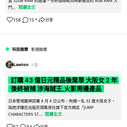
置 32GB RAM 的建議。分析指微軟同時新推出的 8GB RAM 入
閱讀全文
門...
158
15
分享
↗
科技娛樂
影視娛樂
Lawton
1 日
訂購 43 億日元精品後棄單 大阪女 2 年
後終被捕 涉海賊王,火影周邊產品
日本警視廳神田署 8 月 6 日公布，拘捕一名 32 歲大阪女子，
指她涉嫌在出版巨頭集英社旗下官方網店「JUMP
閱讀全文
CHARACTERS ST...
67
9
分享
↗