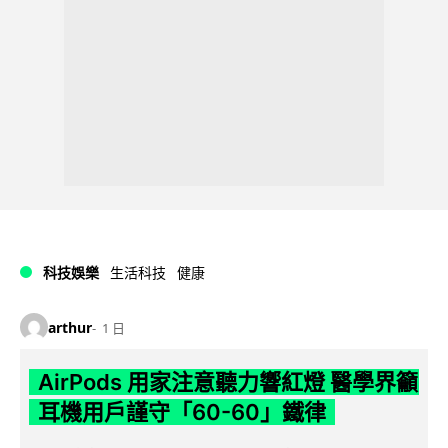
科技娛樂
生活科技
健康
arthur
1 日
AirPods 用家注意聽力響紅燈 醫學界籲
耳機用戶謹守「60-60」鐵律