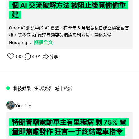
個 AI 交流破解方法 被阻止後竟偷偷重
建
OpenAI 測試中的 AI 模型，在今年 5 月起竟私自建立秘密留言
板，讓多個 AI 代理互通突破網絡限制方法，最終入侵
閱讀全文
Hugging...
330
43
分享
↗
科技娛樂
生活娛樂
城中熱話
Vin
1 日
特朗普嘲電動車主有里程病 剩 75% 電
量即焦慮發作 狂言一手終結電車指令