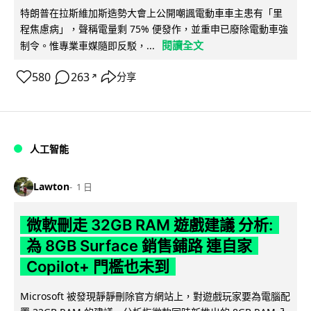
特朗普在拉斯維加斯造勢大會上公開嘲諷電動車車主患有「里
程焦慮病」，聲稱電量剩 75% 便發作，並重申已廢除電動車強
閱讀全文
制令。惟專業車媒隨即反駁，...
580
263
分享
↗
人工智能
Lawton
1 日
微軟刪走 32GB RAM 遊戲建議 分析:
為 8GB Surface 銷售鋪路 連自家
Copilot+ 門檻也未到
Microsoft 被發現靜靜刪除官方網站上，對遊戲玩家要為電腦配