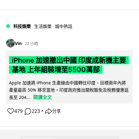
科技娛樂
生活娛樂
城中熱話
Vin
22 小時
iPhone 加速撤出中國 印度成新機主要
基地 上年組裝增至5500萬部
Apple 加速將 iPhone 生產線由中國轉往印度，目標兩年內將
產量最高 50% 移至當地。印度政府推出關稅豁免及稅務優惠延
閱讀全文
長至 204...
479
223
分享
↗