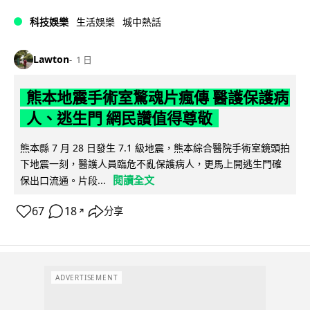
科技娛樂
生活娛樂
城中熱話
Lawton
1 日
熊本地震手術室驚魂片瘋傳 醫護保護病
人、逃生門 網民讚值得尊敬
熊本縣 7 月 28 日發生 7.1 級地震，熊本綜合醫院手術室鏡頭拍
下地震一刻，醫護人員臨危不亂保護病人，更馬上開逃生門確
閱讀全文
保出口流通。片段...
67
18
分享
↗
ADVERTISEMENT