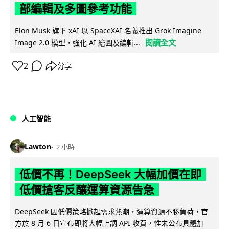
部編輯及多圖參考功能
Elon Musk 旗下 xAI 以 SpaceXAI 名義推出 Grok Imagine
閱讀全文
Image 2.0 模型，強化 AI 繪圖及編輯...
2
分享
人工智能
Lawton
2 小時
低價不再！DeepSeek 大幅加價在即
低價搶客反釀運算資源告急
DeepSeek 因低價策略掀起需求熱潮，運算資源不勝負荷，官
方於 8 月 6 日宣布即將大幅上調 API 收費，惟未公布具體加