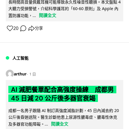
長時間高音量佩戴耳機可能導致永久性噪音性聽損。本文盤點 4
大聽力受損警號，介紹科學護耳的「60-60 原則」及 Apple 內
閱讀全文
置防護功能，...
20
分享
人工智能
arthur
1 日
AI 減肥餐單配合高強度操練 成都男
45 日減 20 公斤後多器官衰竭
成都一名男子跟隨 AI 制訂高強度減脂計劃，45 日內減去約 20
公斤後昏迷送院。醫生診斷他患上尿源性膿毒症、膿毒性休克
閱讀全文
及多器官功能障礙。...