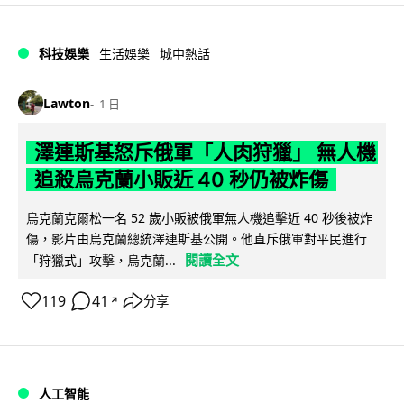
科技娛樂
生活娛樂
城中熱話
Lawton
1 日
澤連斯基怒斥俄軍「人肉狩獵」 無人機
追殺烏克蘭小販近 40 秒仍被炸傷
烏克蘭克爾松一名 52 歲小販被俄軍無人機追擊近 40 秒後被炸
傷，影片由烏克蘭總統澤連斯基公開。他直斥俄軍對平民進行
閱讀全文
「狩獵式」攻擊，烏克蘭...
119
41
分享
↗
人工智能