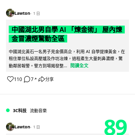
Lawton
1 日
中國湖北男自學 AI 「煉金術」 屋內煉
金冒濃煙驚動全區
中國湖北黃石一名男子見金價高企，利用 AI 自學提煉黃金，在
租住單位私設高壓爐及作坊冶煉，過程產生大量刺鼻濃煙，驚
閱讀全文
動鄰居報警。警方到場揭發整...
110
7
分享
↗
3C科技
流動音樂
89
Lawton
1 日