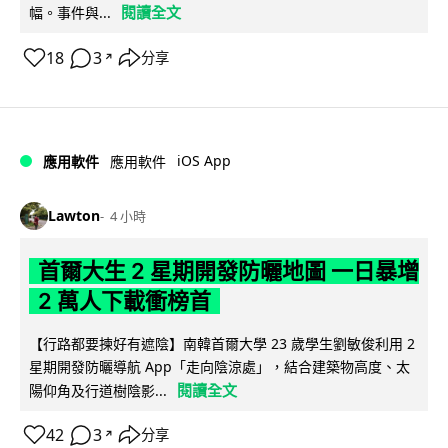
閱讀全文
幅。事件與...
18
3
分享
↗
iOS App
應用軟件
應用軟件
Lawton
4 小時
首爾大生 2 星期開發防曬地圖 一日暴增
2 萬人下載衝榜首
【行路都要揀好有遮陰】南韓首爾大學 23 歲學生劉敏俊利用 2
星期開發防曬導航 App「走向陰涼處」，結合建築物高度、太
閱讀全文
陽仰角及行道樹陰影...
42
3
分享
↗