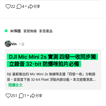
22
4
分享
↗
3C科技
家居無線
影音產品
Vin
1 日
DJI Mic Mini 2s 實測 四發一收同步獨
立錄音 32-bit 防爆咪拍片必備
DJI 最新推出的 Mic Mini 2s 無線咪支援「四發一收」分軌錄
音，並首度下放 32-bit Float 浮點內錄功能。本文經實測其...
閱讀全文
251
1
分享
↗