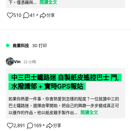
閱讀全文
下，僅憑藉與...
510
41
分享
↗
商業科技
3D 打印
Vin
22 小時
中三巴士鐵路迷 自製紙皮遙控巴士 門,
水撥識郁 + 實時GPS報站
如果你熱愛一件事，你會熱愛到怎樣的程度？一位就讀中三的
巴士鐵路迷，選擇由零開始，把自己的興趣一步步變成真正可
閱讀全文
以運作的作品。他以紙皮親手製作出...
2,891
169
分享
↗