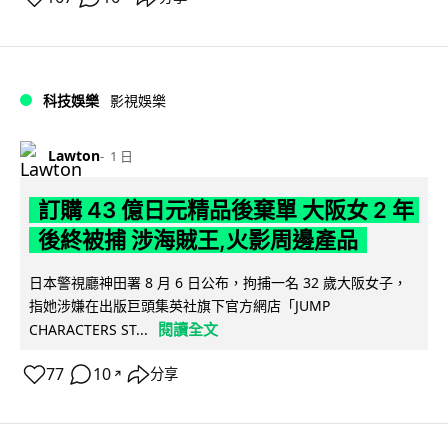
科技娛樂
影視娛樂
Lawton
1 日
訂購 43 億日元精品後棄單 大阪女 2 年
後終被捕 涉海賊王,火影周邊產品
日本警視廳神田署 8 月 6 日公布，拘捕一名 32 歲大阪女子，
指她涉嫌在出版巨頭集英社旗下官方網店「JUMP
閱讀全文
CHARACTERS ST...
77
10
分享
↗