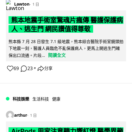
Lawton
1 日
熊本地震手術室驚魂片瘋傳 醫護保護病
人、逃生門 網民讚值得尊敬
熊本縣 7 月 28 日發生 7.1 級地震，熊本綜合醫院手術室鏡頭拍
下地震一刻，醫護人員臨危不亂保護病人，更馬上開逃生門確
閱讀全文
保出口流通。片段...
69
23
分享
↗
科技娛樂
生活科技
健康
arthur
1 日
AirPods 用家注意聽力響紅燈 醫學界籲