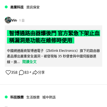
商業科技
資訊保安
Vin
1 日
智博通路由器爆後門 官方緊急下架止血
稱漏洞是功能在維修時使用
中國網通廠商智博通電子（Zbtlink Electronics）旗下的路由器
產品爆出嚴重安全漏洞，被發現每 35 秒便會與中國伺服器連
閱讀全文
線，旗...
358
83
分享
↗
科技娛樂
生活娛樂
城中熱話