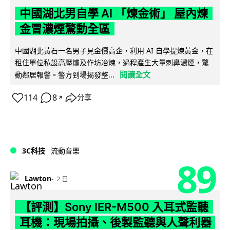
中國湖北男自學 AI 「煉金術」 屋內煉
金冒濃煙驚動全區
中國湖北黃石一名男子見金價高企，利用 AI 自學提煉黃金，在
租住單位私設高壓爐及作坊冶煉，過程產生大量刺鼻濃煙，驚
閱讀全文
動鄰居報警。警方到場揭發整...
114
8
分享
↗
3C科技
流動音樂
89
Lawton
2 日
【評測】Sony IER-M500 入耳式監聽
耳機：現場拍攝、後製監聽與人聲利器