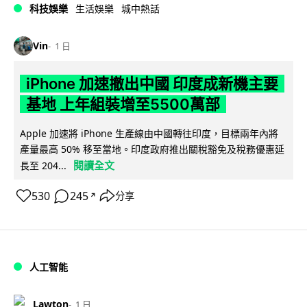
科技娛樂
生活娛樂
城中熱話
Vin
1 日
iPhone 加速撤出中國 印度成新機主要
基地 上年組裝增至5500萬部
Apple 加速將 iPhone 生產線由中國轉往印度，目標兩年內將
產量最高 50% 移至當地。印度政府推出關稅豁免及稅務優惠延
閱讀全文
長至 204...
530
245
分享
↗
人工智能
Lawton
1 日