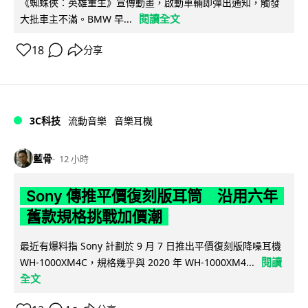
《蜘蛛俠：英雄重生》宣傳動畫，啟動車輛即彈出通知，觸發
閱讀全文
大批車主不滿。BMW 早...
18
分享
3C科技
流動音樂
音樂耳機
藍骨
12 小時
Sony 傳推平價復刻版耳筒 沿用六年
舊款規格挑戰加價潮
最近有爆料指 Sony 計劃於 9 月 7 日推出平價復刻版降噪耳機
閱讀
WH-1000XM4C，規格幾乎與 2020 年 WH-1000XM4...
全文