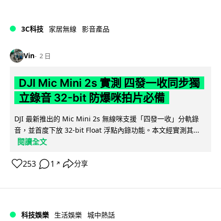
3C科技
家居無線
影音產品
Vin
2 日
DJI Mic Mini 2s 實測 四發一收同步獨
立錄音 32-bit 防爆咪拍片必備
DJI 最新推出的 Mic Mini 2s 無線咪支援「四發一收」分軌錄
音，並首度下放 32-bit Float 浮點內錄功能。本文經實測其...
閱讀全文
253
1
分享
↗
科技娛樂
生活娛樂
城中熱話