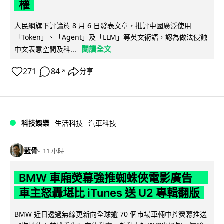
權
人民網旗下評論於 8 月 6 日發表文章，批評中國廣泛使用
「Token」、「Agent」及「LLM」等英文術語，認為做法侵蝕
閱讀全文
中文表意空間及科...
271
84
分享
↗
科技娛樂
生活科技
汽車科技
藍骨
11 小時
BMW 車廂熒幕強推蜘蛛俠電影廣告
車主怒轟堪比 iTunes 送 U2 專輯翻版
BMW 近日透過無線更新向全球逾 70 個市場車輛中控熒幕推送