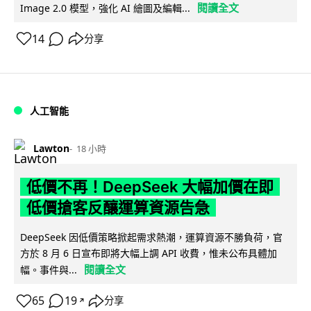
閱讀全文
Image 2.0 模型，強化 AI 繪圖及編輯...
14
分享
人工智能
Lawton
18 小時
低價不再！DeepSeek 大幅加價在即
低價搶客反釀運算資源告急
DeepSeek 因低價策略掀起需求熱潮，運算資源不勝負荷，官
方於 8 月 6 日宣布即將大幅上調 API 收費，惟未公布具體加
閱讀全文
幅。事件與...
65
19
分享
↗