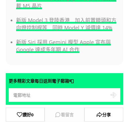
載 M5 晶片
新版 Model 3 登陸香港 加入前置鏡頭和方
向燈控制桿等 同時 Model Y 減價達 14%
新版 Siri 採用 Gemini 模型 Apple 宣布與
Google 達成多年期 AI 合作
📮
更多精彩文章每日送到電子郵箱
讚好
0
看留言
分享