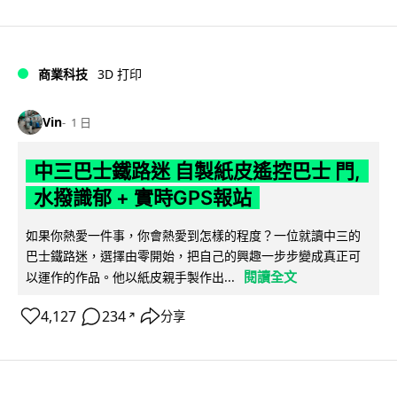
商業科技
3D 打印
Vin
1 日
中三巴士鐵路迷 自製紙皮遙控巴士 門,
水撥識郁 + 實時GPS報站
如果你熱愛一件事，你會熱愛到怎樣的程度？一位就讀中三的
巴士鐵路迷，選擇由零開始，把自己的興趣一步步變成真正可
閱讀全文
以運作的作品。他以紙皮親手製作出...
4,127
234
分享
↗