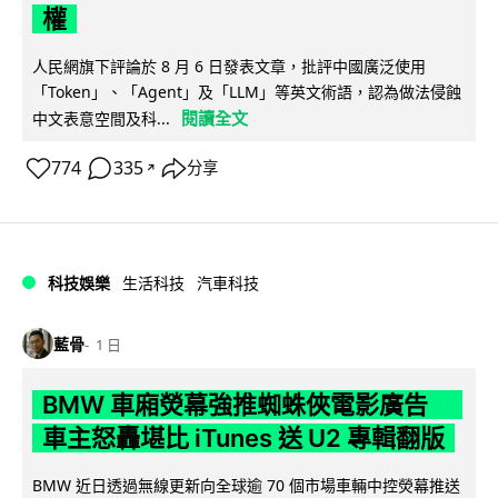
權
人民網旗下評論於 8 月 6 日發表文章，批評中國廣泛使用
「Token」、「Agent」及「LLM」等英文術語，認為做法侵蝕
閱讀全文
中文表意空間及科...
774
335
分享
↗
科技娛樂
生活科技
汽車科技
藍骨
1 日
BMW 車廂熒幕強推蜘蛛俠電影廣告
車主怒轟堪比 iTunes 送 U2 專輯翻版
BMW 近日透過無線更新向全球逾 70 個市場車輛中控熒幕推送