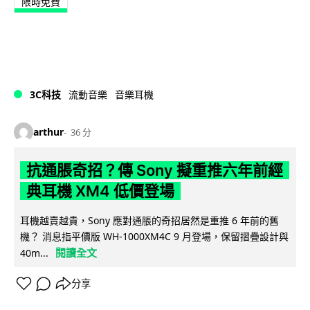
限時免費
3C科技
流動音樂
音樂耳機
arthur
36 分
抗通脹奇招？傳 Sony 擬重推六年前經
典耳機 XM4 低價登場
耳機越賣越貴，Sony 應對通脹的奇招居然是重推 6 年前的舊
機？ 消息指平價版 WH-1000XM4C 9 月登場，保留摺疊設計與
閱讀全文
40m...
分享