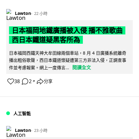
Lawton
22 小時
日本福岡地鐵廣播被入侵 播不雅歌曲
西日本鐵道疑黑客所為
日本福岡西鐵天神大牟田線兩個車站，8 月 4 日廣播系統離奇
播出粗俗歌聲，西日本鐵道懷疑遭第三方非法入侵，正調查事
閱讀全文
件並考慮報案。網上一度傳言...
38
2
分享
↗
人工智能
Lawton
23 小時