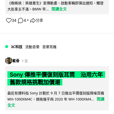
《蜘蛛俠：英雄重生》宣傳動畫，啟動車輛即彈出通知，觸發
閱讀全文
大批車主不滿。BMW 早...
34
4
分享
↗
3C科技
流動音樂
音樂耳機
藍骨
1 日
Sony 傳推平價復刻版耳筒 沿用六年
舊款規格挑戰加價潮
最近有爆料指 Sony 計劃於 9 月 7 日推出平價復刻版降噪耳機
閱讀
WH-1000XM4C，規格幾乎與 2020 年 WH-1000XM4...
全文