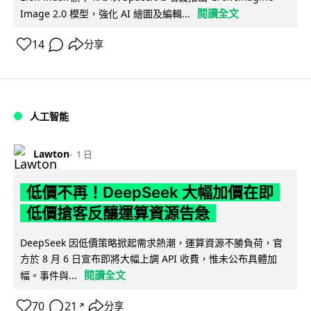
閱讀全文
Image 2.0 模型，強化 AI 繪圖及編輯...
14
分享
人工智能
Lawton
1 日
低價不再！DeepSeek 大幅加價在即
低價搶客反釀運算資源告急
DeepSeek 因低價策略掀起需求熱潮，運算資源不勝負荷，官
方於 8 月 6 日宣布即將大幅上調 API 收費，惟未公布具體加
閱讀全文
幅。事件與...
70
21
分享
↗