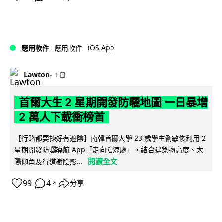
iOS App
應用軟件
應用軟件
Lawton
1 日
首爾大生 2 星期開發防曬地圖 一日暴增
2 萬人下載衝榜首
【行路都要揀好有遮陰】南韓首爾大學 23 歲學生劉敏俊利用 2
星期開發防曬導航 App「走向陰涼處」，結合建築物高度、太
閱讀全文
陽仰角及行道樹陰影...
99
4
分享
↗