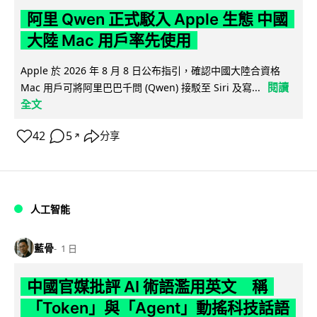
阿里 Qwen 正式駁入 Apple 生態 中國
大陸 Mac 用戶率先使用
Apple 於 2026 年 8 月 8 日公布指引，確認中國大陸合資格
閱讀
Mac 用戶可將阿里巴巴千問 (Qwen) 接駁至 Siri 及寫...
全文
42
5
分享
↗
人工智能
藍骨
1 日
中國官媒批評 AI 術語濫用英文 稱
「Token」與「Agent」動搖科技話語