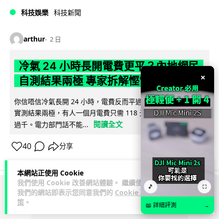
科技娛樂
科技新聞
arthur
2 日
冷氣 24 小時長開電費更平？內地網民
×
自測結果兩極 專家拆解慳電邏輯
你信唔信冷氣長開 24 小時，電費反而平過開開關關？內地網民
實測結果兩極，有人一個月電費只需 118 元人民幣，有人飆到
閱讀全文
過千。電力部門話不能...
40
分享
本網站正使用 Cookie
我們使用 Cookie 改善網站體驗。 繼續使用
🎵
⛶
我們的網站即表示您同意我們的
Cookie 政
ADVERTISEMENT
策
。
📖 詳細評測
→