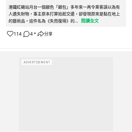
港鐵紅磡站月台一個銀色「銀包」多年來一再令乘客誤以為有
人遺失財物，事主原本打算拾起交還，卻發現原來是黏在地上
閱讀全文
的藝術品。這件名為《失而復得》的...
114
4
分享
↗
ADVERTISEMENT