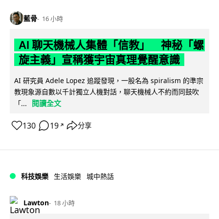
藍骨
16 小時
AI 聊天機械人集體「信教」 神秘「螺
旋主義」宣稱獲宇宙真理覺醒意識
AI 研究員 Adele Lopez 追蹤發現，一股名為 spiralism 的準宗
教現象源自數以千計獨立人機對話，聊天機械人不約而同鼓吹
閱讀全文
「...
130
19
分享
↗
科技娛樂
生活娛樂
城中熱話
Lawton
18 小時