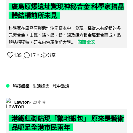
廣島原爆遺址驚現神秘合金 科學家指晶
體結構前所未見
科學家在廣島原爆遺址沙灘樣本中，發現一種從未有記錄的多
元素合金，由鐵、鉻、鎳、錳、鉬及鋁六種金屬混合而成，晶
閱讀全文
體結構獨特。研究由佛羅倫斯大學...
135
17
分享
↗
科技娛樂
生活娛樂
城中熱話
Lawton
20 小時
港鐵紅磡站現「黐地銀包」 原來是藝術
品呃足全港市民兩年