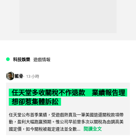
科技娛樂
遊戲情報
藍骨
13 小時
任天堂多收關稅不作退款 業績報告理
想卻惹集體訴訟
任天堂公布首季業績，受遊戲熱賣及一筆美國退還關稅款項帶
動，盈利大幅跑贏預期。惟公司早前曾多次以關稅為由調高美
閱讀全文
國定價，如今關稅被裁定違法並全數...