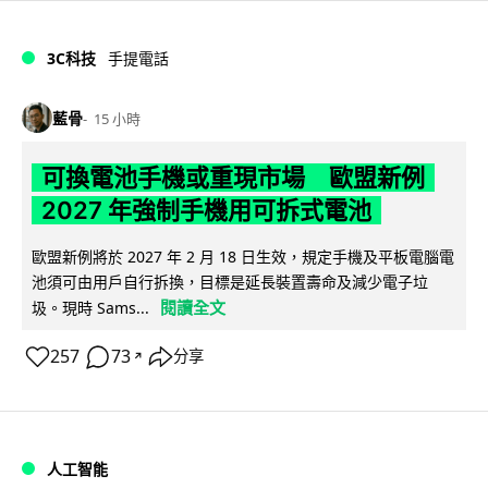
3C科技
手提電話
藍骨
15 小時
可換電池手機或重現市場 歐盟新例
2027 年強制手機用可拆式電池
歐盟新例將於 2027 年 2 月 18 日生效，規定手機及平板電腦電
池須可由用戶自行拆換，目標是延長裝置壽命及減少電子垃
閱讀全文
圾。現時 Sams...
257
73
分享
↗
人工智能