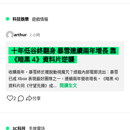
科技娛樂
遊戲情報
arthur
2 小時
十年低谷終翻身 暴雪連續兩年增長 靠
《暗黑 4》資料片逆襲
收購兩年，暴雪終於擺脫動視魔咒？總裁內部電郵流出：暴雪
已成 Xbox 表現最好團隊之一，連續兩年營收增長。《暗黑 4》
閱讀全文
資料片同《守望先鋒》成...
2
分享
3C科技
手提電話