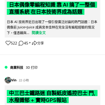
日本偶像零編程知識 靠 AI 搞了一整個
直播系統 在日本技術界成為話題
日本 AI 技術界近日出現了一個引發廣泛討論的熱門話題：日本
偶像前 Juice=Juice 成員宮本佳林在完全沒有編程經驗的情況
閱讀全文
下，僅憑藉與...
522
45
分享
↗
商業科技
3D 打印
Vin
22 小時
中三巴士鐵路迷 自製紙皮遙控巴士 門,
水撥識郁 + 實時GPS報站