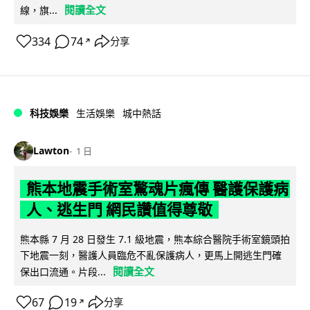
閱讀全文
線，旗...
334
74
分享
↗
科技娛樂
生活娛樂
城中熱話
Lawton
1 日
熊本地震手術室驚魂片瘋傳 醫護保護病
人、逃生門 網民讚值得尊敬
熊本縣 7 月 28 日發生 7.1 級地震，熊本綜合醫院手術室鏡頭拍
下地震一刻，醫護人員臨危不亂保護病人，更馬上開逃生門確
閱讀全文
保出口流通。片段...
67
19
分享
↗