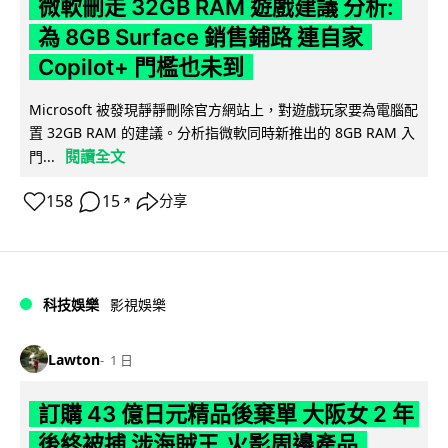
微軟刪走 32GB RAM 遊戲建議 分析:
為 8GB Surface 銷售鋪路 連自家
Copilot+ 門檻也未到
Microsoft 被發現靜靜刪除官方網站上，對遊戲玩家要為電腦配
置 32GB RAM 的建議。分析指微軟同時新推出的 8GB RAM 入
閱讀全文
門...
158
15
分享
↗
科技娛樂
影視娛樂
Lawton
1 日
訂購 43 億日元精品後棄單 大阪女 2 年
後終被捕 涉海賊王,火影周邊產品