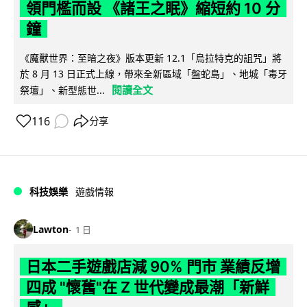
領門檻而設 《諸王之眠》縮短約 10 分
鐘
《魔獸世界：至暗之夜》版本更新 12.1「烏拉特克的詛咒」將
於 8 月 13 日正式上線，帶來全新區域「盤蛇島」、地城「毒牙
閱讀全文
祭壇」、新型態世...
116
分享
科技娛樂
遊戲情報
Lawton
1 日
日本二手遊戲店減 90% 門市 業績反增
四成 "懷舊"在 Z 世代變成最潮「新鮮