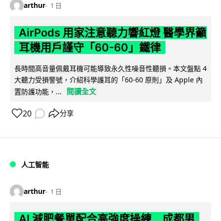
arthur
1 日
AirPods 用家注意聽力響紅燈 醫學界籲
耳機用戶謹守「60-60」鐵律
長時間高音量佩戴耳機可能導致永久性噪音性聽損。本文盤點 4
大聽力受損警號，介紹科學護耳的「60-60 原則」及 Apple 內
閱讀全文
置防護功能，...
20
分享
人工智能
arthur
1 日
AI 減肥餐單配合高強度操練 成都男