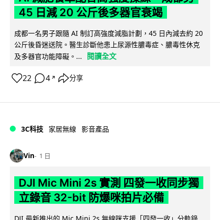
45 日減 20 公斤後多器官衰竭
成都一名男子跟隨 AI 制訂高強度減脂計劃，45 日內減去約 20
公斤後昏迷送院。醫生診斷他患上尿源性膿毒症、膿毒性休克
閱讀全文
及多器官功能障礙。...
22
4
分享
↗
3C科技
家居無線
影音產品
Vin
1 日
DJI Mic Mini 2s 實測 四發一收同步獨
立錄音 32-bit 防爆咪拍片必備
DJI 最新推出的 Mic Mini 2s 無線咪支援「四發一收」分軌錄