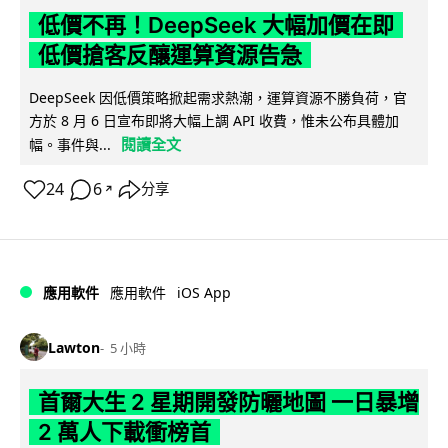
低價不再！DeepSeek 大幅加價在即
低價搶客反釀運算資源告急
DeepSeek 因低價策略掀起需求熱潮，運算資源不勝負荷，官
方於 8 月 6 日宣布即將大幅上調 API 收費，惟未公布具體加
閱讀全文
幅。事件與...
24
6
分享
↗
iOS App
應用軟件
應用軟件
Lawton
5 小時
首爾大生 2 星期開發防曬地圖 一日暴增
2 萬人下載衝榜首