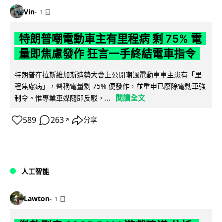
Vin
1 日
特朗普嘲電動車主有里程病 剩 75% 電
量即焦慮發作 狂言一手終結電車指令
特朗普在拉斯維加斯造勢大會上公開嘲諷電動車車主患有「里
程焦慮病」，聲稱電量剩 75% 便發作，並重申已廢除電動車強
閱讀全文
制令。惟專業車媒隨即反駁，...
589
263
分享
↗
人工智能
Lawton
1 日