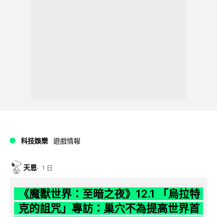
科技娛樂
遊戲情報
天恩
1 日
《魔獸世界：至暗之夜》12.1 「烏拉特
克的詛咒」專訪：巢穴不為提高世界首