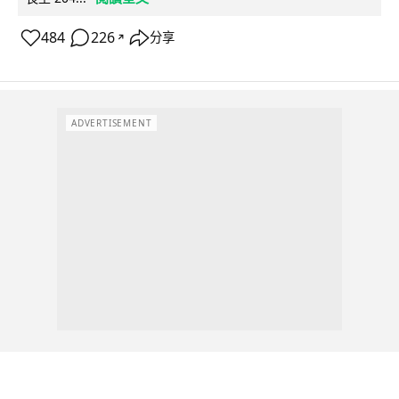
484
226
分享
↗
ADVERTISEMENT