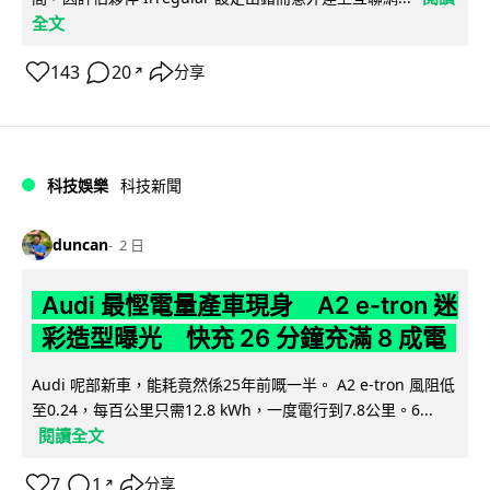
全文
143
20
分享
↗
科技娛樂
科技新聞
duncan
2 日
Audi 最慳電量產車現身 A2 e-tron 迷
彩造型曝光 快充 26 分鐘充滿 8 成電
Audi 呢部新車，能耗竟然係25年前嘅一半。 A2 e-tron 風阻低
至0.24，每百公里只需12.8 kWh，一度電行到7.8公里。6...
閱讀全文
7
1
分享
↗