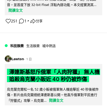
音，並首度下放 32-bit Float 浮點內錄功能。本文經實測其...
閱讀全文
251
1
分享
↗
科技娛樂
生活娛樂
城中熱話
Lawton
1 日
澤連斯基怒斥俄軍「人肉狩獵」 無人機
追殺烏克蘭小販近 40 秒仍被炸傷
烏克蘭克爾松一名 52 歲小販被俄軍無人機追擊近 40 秒後被炸
傷，影片由烏克蘭總統澤連斯基公開。他直斥俄軍對平民進行
閱讀全文
「狩獵式」攻擊，烏克蘭...