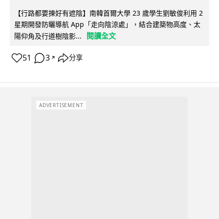
【行路都要揀好有遮陰】南韓首爾大學 23 歲學生劉敏俊利用 2
星期開發防曬導航 App「走向陰涼處」，結合建築物高度、太
閱讀全文
陽仰角及行道樹陰影...
51
3
分享
↗
ADVERTISEMENT