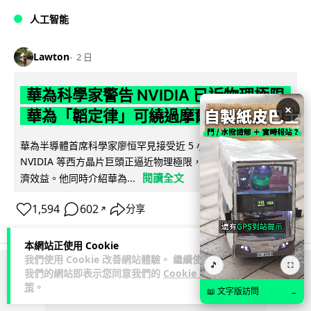
人工智能
Lawton
2 日
華為科學家警告 NVIDIA 已近物理極限
×
華為「韜定律」可繞過摩爾定律瓶頸
華為半導體首席科學家廖恒罕見接受近 5 小時專訪，警告
NVIDIA 等西方晶片巨頭正逼近物理極限，傳統製程升級已失經
閱讀全文
濟效益。他同時介紹華為...
1,594
602
分享
↗
本網站正使用 Cookie
我們使用 Cookie 改善網站體驗。 繼續使用
🎵
⛶
我們的網站即表示您同意我們的
Cookie 政
ADVERTISEMENT
策
。
📖 文字版訪問
→