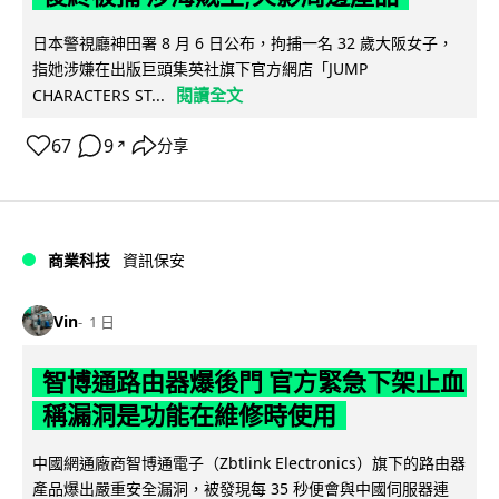
日本警視廳神田署 8 月 6 日公布，拘捕一名 32 歲大阪女子，
指她涉嫌在出版巨頭集英社旗下官方網店「JUMP
閱讀全文
CHARACTERS ST...
67
9
分享
↗
商業科技
資訊保安
Vin
1 日
智博通路由器爆後門 官方緊急下架止血
稱漏洞是功能在維修時使用
中國網通廠商智博通電子（Zbtlink Electronics）旗下的路由器
產品爆出嚴重安全漏洞，被發現每 35 秒便會與中國伺服器連