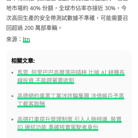
地市場約 40% 份額，全球市佔率亦接近 30%，今
次高田生產的安全帶測試數據不準確，可能需要召
回超過 200 萬部車輛。
來源：
ltn
相關文章:
馬雲, 阿里巴巴高層落田插秧 比喻 AI 耕種長
線投資 不能趕著要收割
高德網約車黑工案涉詐騙集團 涉借帳戶予黑
工載客取酬
高德打車提升管理制度 引入人臉辨識, 裝置
ID 連結功能 準確核實駕駛者身份