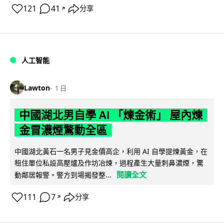
121
41
分享
↗
人工智能
Lawton
1 日
中國湖北男自學 AI 「煉金術」 屋內煉
金冒濃煙驚動全區
中國湖北黃石一名男子見金價高企，利用 AI 自學提煉黃金，在
租住單位私設高壓爐及作坊冶煉，過程產生大量刺鼻濃煙，驚
閱讀全文
動鄰居報警。警方到場揭發整...
111
7
分享
↗