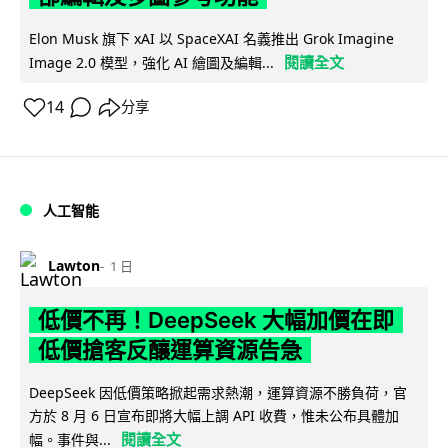
Elon Musk 旗下 xAI 以 SpaceXAI 名義推出 Grok Imagine
閱讀全文
Image 2.0 模型，強化 AI 繪圖及編輯...
14
分享
人工智能
Lawton
1 日
低價不再！DeepSeek 大幅加價在即
低價搶客反釀運算資源告急
DeepSeek 因低價策略掀起需求熱潮，運算資源不勝負荷，官
方於 8 月 6 日宣布即將大幅上調 API 收費，惟未公布具體加
閱讀全文
幅。事件與...