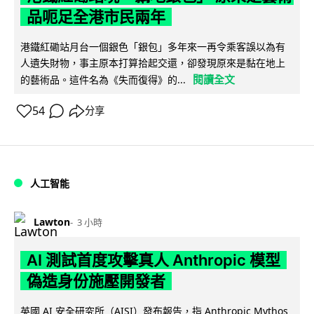
品呃足全港市民兩年
港鐵紅磡站月台一個銀色「銀包」多年來一再令乘客誤以為有
人遺失財物，事主原本打算拾起交還，卻發現原來是黏在地上
閱讀全文
的藝術品。這件名為《失而復得》的...
54
分享
人工智能
Lawton
3 小時
AI 測試首度攻擊真人 Anthropic 模型
偽造身份施壓開發者
英國 AI 安全研究所（AISI）發布報告，指 Anthropic Mythos