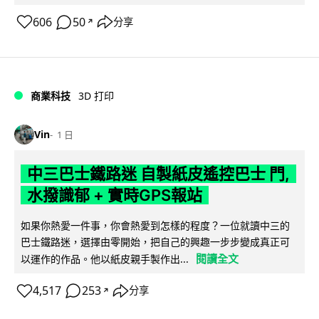
606
50
分享
↗
商業科技
3D 打印
Vin
1 日
中三巴士鐵路迷 自製紙皮遙控巴士 門,
水撥識郁 + 實時GPS報站
如果你熱愛一件事，你會熱愛到怎樣的程度？一位就讀中三的
巴士鐵路迷，選擇由零開始，把自己的興趣一步步變成真正可
閱讀全文
以運作的作品。他以紙皮親手製作出...
4,517
253
分享
↗