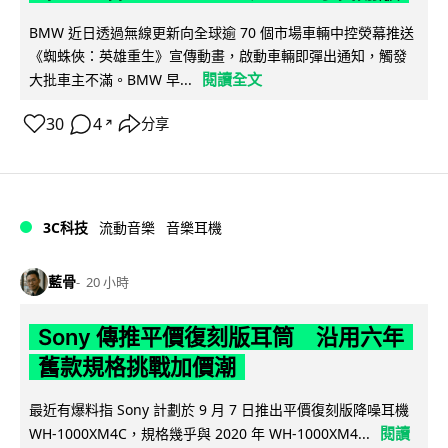
BMW 近日透過無線更新向全球逾 70 個市場車輛中控熒幕推送
《蜘蛛俠：英雄重生》宣傳動畫，啟動車輛即彈出通知，觸發
閱讀全文
大批車主不滿。BMW 早...
30
4
分享
↗
3C科技
流動音樂
音樂耳機
藍骨
20 小時
Sony 傳推平價復刻版耳筒 沿用六年
舊款規格挑戰加價潮
最近有爆料指 Sony 計劃於 9 月 7 日推出平價復刻版降噪耳機
閱讀
WH-1000XM4C，規格幾乎與 2020 年 WH-1000XM4...