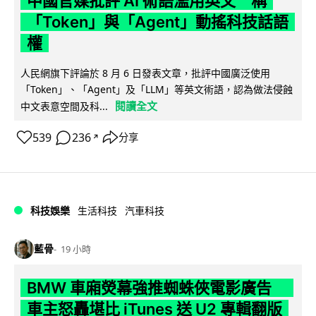
中國官媒批評 AI 術語濫用英文 稱
「Token」與「Agent」動搖科技話語
權
人民網旗下評論於 8 月 6 日發表文章，批評中國廣泛使用
「Token」、「Agent」及「LLM」等英文術語，認為做法侵蝕
閱讀全文
中文表意空間及科...
539
236
分享
↗
科技娛樂
生活科技
汽車科技
藍骨
19 小時
BMW 車廂熒幕強推蜘蛛俠電影廣告
車主怒轟堪比 iTunes 送 U2 專輯翻版