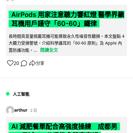
AirPods 用家注意聽力響紅燈 醫學界籲
耳機用戶謹守「60-60」鐵律
長時間高音量佩戴耳機可能導致永久性噪音性聽損。本文盤點 4
大聽力受損警號，介紹科學護耳的「60-60 原則」及 Apple 內
閱讀全文
置防護功能，...
20
分享
人工智能
arthur
2 日
AI 減肥餐單配合高強度操練 成都男