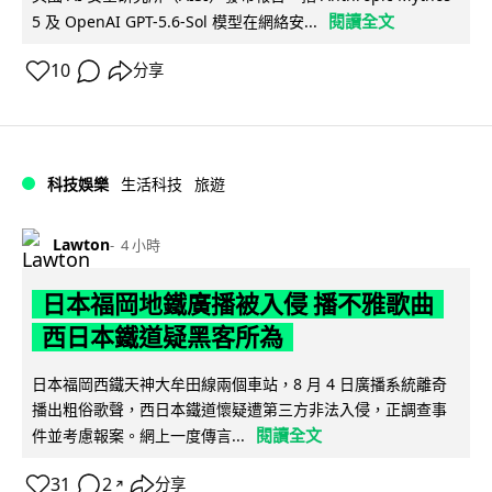
閱讀全文
5 及 OpenAI GPT-5.6-Sol 模型在網絡安...
10
分享
科技娛樂
生活科技
旅遊
Lawton
4 小時
日本福岡地鐵廣播被入侵 播不雅歌曲
西日本鐵道疑黑客所為
日本福岡西鐵天神大牟田線兩個車站，8 月 4 日廣播系統離奇
播出粗俗歌聲，西日本鐵道懷疑遭第三方非法入侵，正調查事
閱讀全文
件並考慮報案。網上一度傳言...
31
2
分享
↗