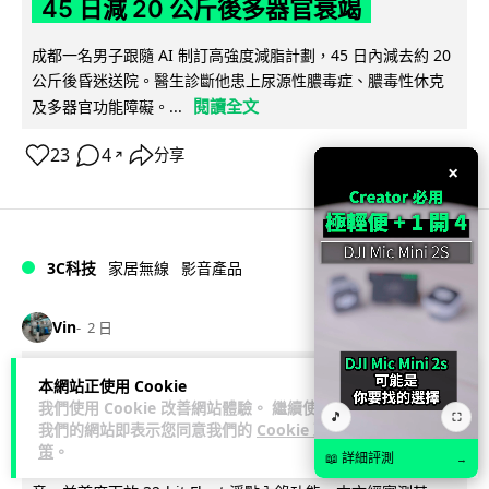
45 日減 20 公斤後多器官衰竭
成都一名男子跟隨 AI 制訂高強度減脂計劃，45 日內減去約 20
公斤後昏迷送院。醫生診斷他患上尿源性膿毒症、膿毒性休克
閱讀全文
及多器官功能障礙。...
23
4
分享
↗
×
3C科技
家居無線
影音產品
Vin
2 日
DJI Mic Mini 2s 實測 四發一收同步獨
本網站正使用 Cookie
我們使用 Cookie 改善網站體驗。 繼續使用
立錄音 32-bit 防爆咪拍片必備
🎵
⛶
我們的網站即表示您同意我們的
Cookie 政
策
。
📖 詳細評測
→
DJI 最新推出的 Mic Mini 2s 無線咪支援「四發一收」分軌錄