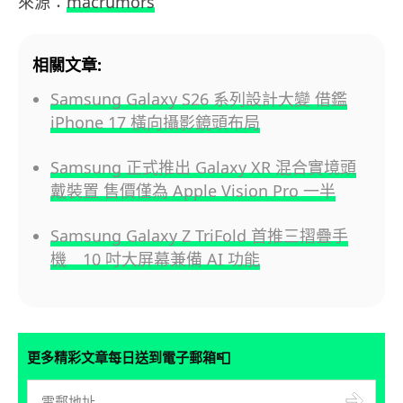
來源：
macrumors
相關文章:
Samsung Galaxy S26 系列設計大變 借鑑
iPhone 17 橫向攝影鏡頭布局
Samsung 正式推出 Galaxy XR 混合實境頭
戴裝置 售價僅為 Apple Vision Pro 一半
Samsung Galaxy Z TriFold 首推三摺疊手
機 10 吋大屏幕兼備 AI 功能
📮
更多精彩文章每日送到電子郵箱