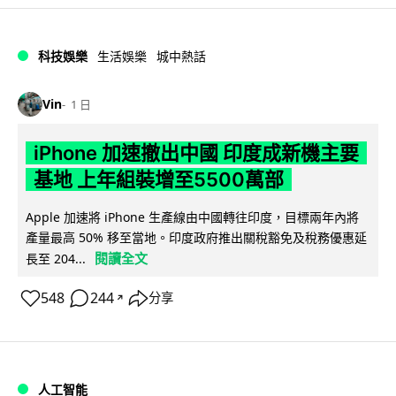
科技娛樂
生活娛樂
城中熱話
Vin
1 日
iPhone 加速撤出中國 印度成新機主要
基地 上年組裝增至5500萬部
Apple 加速將 iPhone 生產線由中國轉往印度，目標兩年內將
產量最高 50% 移至當地。印度政府推出關稅豁免及稅務優惠延
閱讀全文
長至 204...
548
244
分享
↗
人工智能