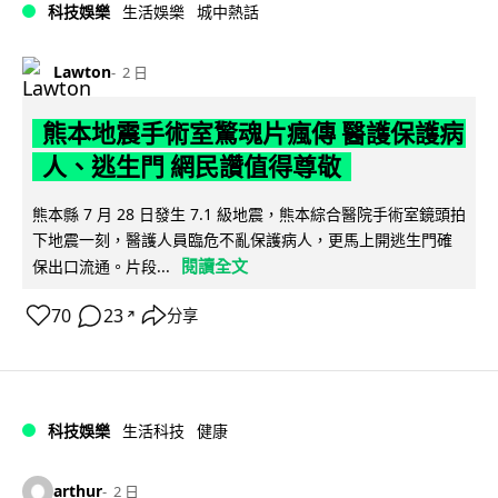
科技娛樂
生活娛樂
城中熱話
Lawton
2 日
熊本地震手術室驚魂片瘋傳 醫護保護病
人、逃生門 網民讚值得尊敬
熊本縣 7 月 28 日發生 7.1 級地震，熊本綜合醫院手術室鏡頭拍
下地震一刻，醫護人員臨危不亂保護病人，更馬上開逃生門確
閱讀全文
保出口流通。片段...
70
23
分享
↗
科技娛樂
生活科技
健康
arthur
2 日