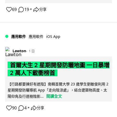
69
19
分享
↗
iOS App
應用軟件
應用軟件
Lawton
1 日
首爾大生 2 星期開發防曬地圖 一日暴增
2 萬人下載衝榜首
【行路都要揀好有遮陰】南韓首爾大學 23 歲學生劉敏俊利用 2
星期開發防曬導航 App「走向陰涼處」，結合建築物高度、太
閱讀全文
陽仰角及行道樹陰影...
90
4
分享
↗