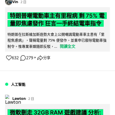
Vin
2 日
特朗普嘲電動車主有里程病 剩 75% 電
量即焦慮發作 狂言一手終結電車指令
特朗普在拉斯維加斯造勢大會上公開嘲諷電動車車主患有「里
程焦慮病」，聲稱電量剩 75% 便發作，並重申已廢除電動車強
閱讀全文
制令。惟專業車媒隨即反駁，...
632
279
分享
↗
人工智能
Lawton
2 日
微軟刪走 32GB RAM 遊戲建議 分析: