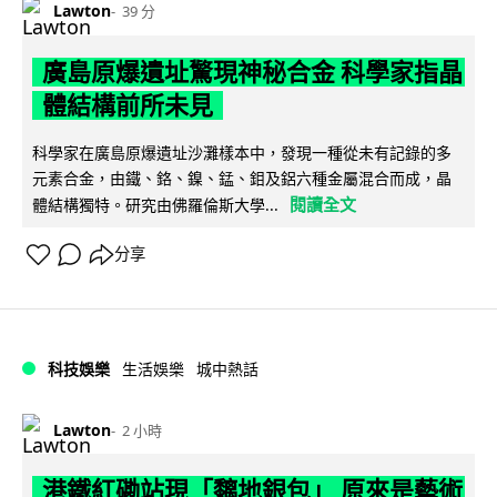
Lawton
39 分
廣島原爆遺址驚現神秘合金 科學家指晶
體結構前所未見
科學家在廣島原爆遺址沙灘樣本中，發現一種從未有記錄的多
元素合金，由鐵、鉻、鎳、錳、鉬及鋁六種金屬混合而成，晶
閱讀全文
體結構獨特。研究由佛羅倫斯大學...
分享
科技娛樂
生活娛樂
城中熱話
Lawton
2 小時
港鐵紅磡站現「黐地銀包」 原來是藝術