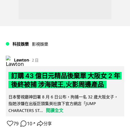
科技娛樂
影視娛樂
Lawton
2 日
訂購 43 億日元精品後棄單 大阪女 2 年
後終被捕 涉海賊王,火影周邊產品
日本警視廳神田署 8 月 6 日公布，拘捕一名 32 歲大阪女子，
指她涉嫌在出版巨頭集英社旗下官方網店「JUMP
閱讀全文
CHARACTERS ST...
79
10
分享
↗