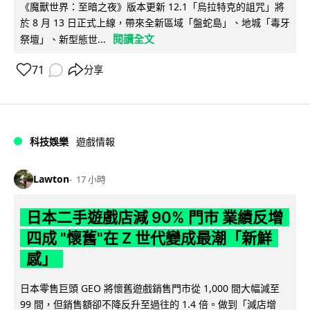
《魔獸世界：至暗之夜》版本更新 12.1「烏拉特克的詛咒」將
於 8 月 13 日正式上線，帶來全新區域「盤蛇島」、地城「毒牙
閱讀全文
祭壇」、新型態世...
71
分享
科技娛樂
遊戲情報
Lawton
17 小時
日本二手遊戲店減 90% 門市 業績反增
四成 "懷舊"在 Z 世代變成最潮「新鮮
感」
日本零售巨頭 GEO 將懷舊遊戲銷售門市從 1,000 間大幅減至
99 間，但銷售額卻不降反升至過往的 1.4 倍。做到「減店增