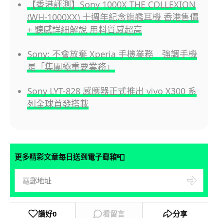
【香港評測】Sony 1000X THE COLLEXION
(WH-1000XX) 十週年紀念旗艦耳機 香港售價
+ 聽感詳細解說 用料質感超高
Sony: 不會放棄 Xperia 手機業務 強調手機
是「集團極重要業務」
Sony LYT-828 感應器正式推出 vivo X300 系
列全球首發搭載
📮
更多精彩文章每日送到電子郵箱
讚好
0
看留言
分享