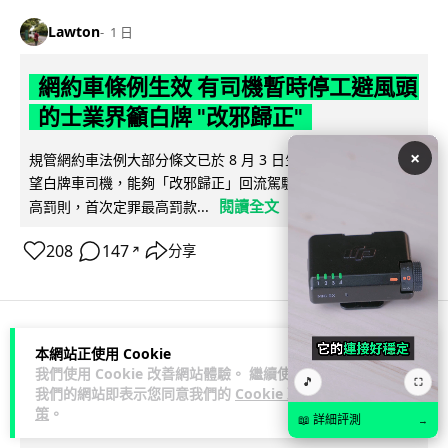
Lawton
1 日
網約車條例生效 有司機暫時停工避風頭
的士業界籲白牌 "改邪歸正"
×
規管網約車法例大部分條文已於 8 月 3 日生效，的士業界就期
望白牌車司機，能夠「改邪歸正」回流駕駛的士。新例大幅提
閱讀全文
高罰則，首次定罪最高罰款...
208
147
分享
↗
本網站正使用 Cookie
人工智能
我們使用 Cookie 改善網站體驗。 繼續使用
🎵
⛶
我們的網站即表示您同意我們的
Cookie 政
Lawton
1 日
策
。
📖 詳細評測
→