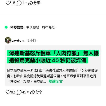
18
1
分享
↗
科技娛樂
生活娛樂
城中熱話
Lawton
15 小時
澤連斯基怒斥俄軍「人肉狩獵」 無人機
追殺烏克蘭小販近 40 秒仍被炸傷
烏克蘭克爾松一名 52 歲小販被俄軍無人機追擊近 40 秒後被炸
傷，影片由烏克蘭總統澤連斯基公開。他直斥俄軍對平民進行
閱讀全文
「狩獵式」攻擊，烏克蘭...
82
45
分享
↗