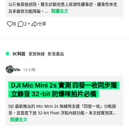
公斤後昏迷送院。醫生診斷他患上尿源性膿毒症、膿毒性休克
閱讀全文
及多器官功能障礙。...
8
2
分享
↗
3C科技
家居無線
影音產品
Vin
13 小時
DJI Mic Mini 2s 實測 四發一收同步獨
立錄音 32-bit 防爆咪拍片必備
DJI 最新推出的 Mic Mini 2s 無線咪支援「四發一收」分軌錄
音，並首度下放 32-bit Float 浮點內錄功能。本文經實測其...
閱讀全文