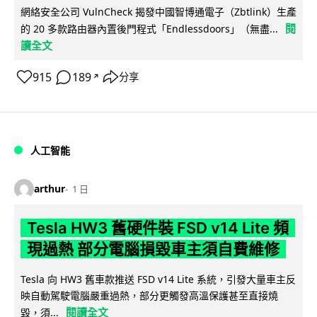
網絡安全公司 VulnCheck 揭發中國智博通電子（Zbtlink）生產
閱
的 20 多款路由器內置後門程式「Endlessdoors」（無盡...
讀全文
915
189
分享
↗
人工智能
arthur
1 日
Tesla HW3 舊硬件裝 FSD v14 Lite 頻
現過熱 部分電腦損毀車主須自費維修
Tesla 向 HW3 舊車款推送 FSD v14 Lite 系統，引發大量車主反
映自動駕駛電腦嚴重過熱，部分更觸發高溫保護甚至直接燒
閱讀全文
毀，須...