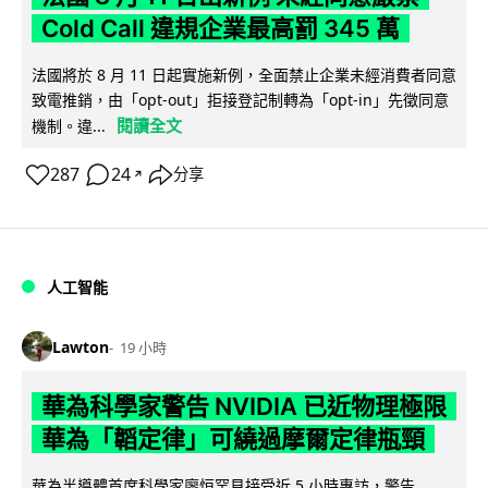
Cold Call 違規企業最高罰 345 萬
法國將於 8 月 11 日起實施新例，全面禁止企業未經消費者同意
致電推銷，由「opt-out」拒接登記制轉為「opt-in」先徵同意
閱讀全文
機制。違...
287
24
分享
↗
人工智能
Lawton
19 小時
華為科學家警告 NVIDIA 已近物理極限
華為「韜定律」可繞過摩爾定律瓶頸
華為半導體首席科學家廖恒罕見接受近 5 小時專訪，警告