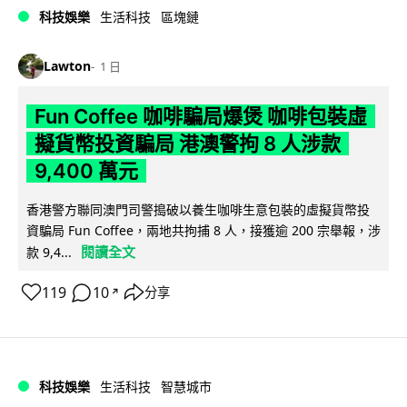
科技娛樂
生活科技
區塊鏈
Lawton
1 日
Fun Coffee 咖啡騙局爆煲 咖啡包裝虛
擬貨幣投資騙局 港澳警拘 8 人涉款
9,400 萬元
香港警方聯同澳門司警搗破以養生咖啡生意包裝的虛擬貨幣投
資騙局 Fun Coffee，兩地共拘捕 8 人，接獲逾 200 宗舉報，涉
閱讀全文
款 9,4...
119
10
分享
↗
科技娛樂
生活科技
智慧城市