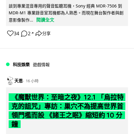
談到專業混音專用的聲音監聽耳機，Sony 經典 MDR-7506 到
MDR-M1 專業錄音室耳機都為人熟悉。而現在舞台製作者與創
閱讀全文
意影像製作...
34
2
分享
↗
科技娛樂
遊戲情報
天恩
16 小時
《魔獸世界：至暗之夜》12.1 「烏拉特
克的詛咒」專訪：巢穴不為提高世界首
領門檻而設 《諸王之眠》縮短約 10 分
鐘