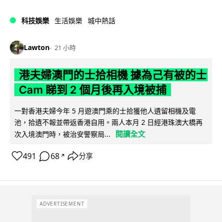
科技娛樂
生活娛樂
城中熱話
Lawton
21 小時
港夫婦澳門的士拾相機 據為己有被的士
Cam 睇到 2 個月後再入境被捕
一對香港夫婦今年 5 月遊澳門乘的士拾獲他人遺留相機及電
池，拾遺不報並帶返香港自用。兩人本月 2 日經港珠澳大橋再
閱讀全文
次入境澳門時，被治安警察局...
491
68
分享
↗
ADVERTISEMENT