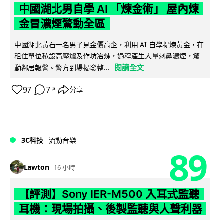
中國湖北男自學 AI 「煉金術」 屋內煉
金冒濃煙驚動全區
中國湖北黃石一名男子見金價高企，利用 AI 自學提煉黃金，在
租住單位私設高壓爐及作坊冶煉，過程產生大量刺鼻濃煙，驚
閱讀全文
動鄰居報警。警方到場揭發整...
97
7
分享
↗
3C科技
流動音樂
89
Lawton
16 小時
【評測】Sony IER-M500 入耳式監聽
耳機：現場拍攝、後製監聽與人聲利器