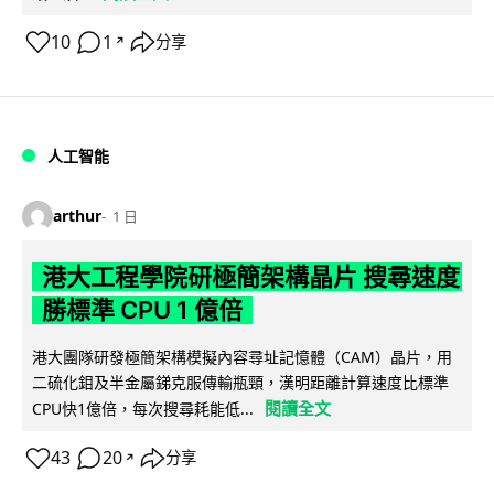
10
1
分享
↗
人工智能
arthur
1 日
港大工程學院研極簡架構晶片 搜尋速度
勝標準 CPU 1 億倍
港大團隊研發極簡架構模擬內容尋址記憶體（CAM）晶片，用
二硫化鉬及半金屬銻克服傳輸瓶頸，漢明距離計算速度比標準
閱讀全文
CPU快1億倍，每次搜尋耗能低...
43
20
分享
↗