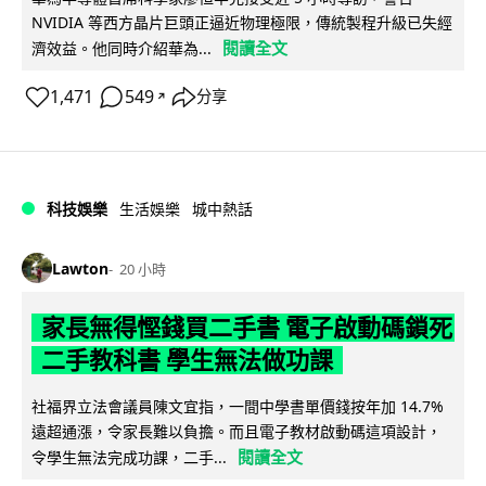
NVIDIA 等西方晶片巨頭正逼近物理極限，傳統製程升級已失經
閱讀全文
濟效益。他同時介紹華為...
1,471
549
分享
↗
科技娛樂
生活娛樂
城中熱話
Lawton
20 小時
家長無得慳錢買二手書 電子啟動碼鎖死
二手教科書 學生無法做功課
社福界立法會議員陳文宜指，一間中學書單價錢按年加 14.7%
遠超通漲，令家長難以負擔。而且電子教材啟動碼這項設計，
閱讀全文
令學生無法完成功課，二手...