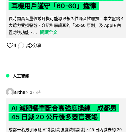
耳機用戶謹守「60-60」鐵律
長時間高音量佩戴耳機可能導致永久性噪音性聽損。本文盤點 4
大聽力受損警號，介紹科學護耳的「60-60 原則」及 Apple 內
閱讀全文
置防護功能，...
4
分享
人工智能
arthur
2 小時
AI 減肥餐單配合高強度操練 成都男
45 日減 20 公斤後多器官衰竭
成都一名男子跟隨 AI 制訂高強度減脂計劃，45 日內減去約 20