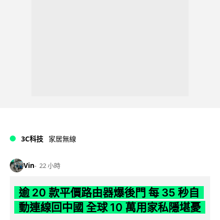
3C科技
家居無線
Vin
22 小時
逾 20 款平價路由器爆後門 每 35 秒自
動連線回中國 全球 10 萬用家私隱堪憂