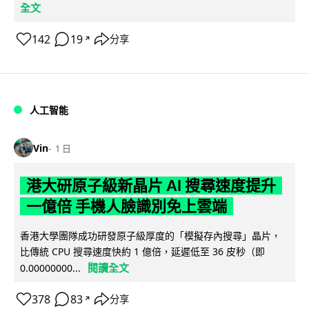
全文
142
19
分享
↗
人工智能
Vin
1 日
港大研原子級新晶片 AI 搜尋速度提升
一億倍 手機人臉識別免上雲端
香港大學團隊成功研發原子級厚度的「模擬存內搜尋」晶片，
比傳統 CPU 搜尋速度快約 1 億倍，延遲低至 36 皮秒（即
閱讀全文
0.00000000...
378
83
分享
↗