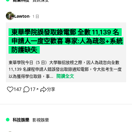
Lawton
1 日
東華學院誤發取錄電郵 全數 11,139 名
申請人一度空歡喜 專家:人為疏忽+系統
防護缺失
東華學院今日（5 日）大學聯招放榜之際，因人為疏忽向全數
11,139 名課程申請人錯誤發出取錄通知電郵，令大批考生一度
閱讀全文
以為獲得學位取錄，事...
147
17
分享
↗
科技娛樂
影視娛樂