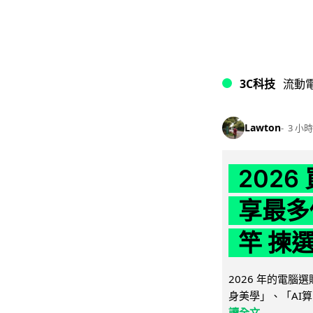
3C科技
流動
Lawton
3 小時
202
享最多
竿 揀
2026 年的電
身美學」、「AI算
讀全文