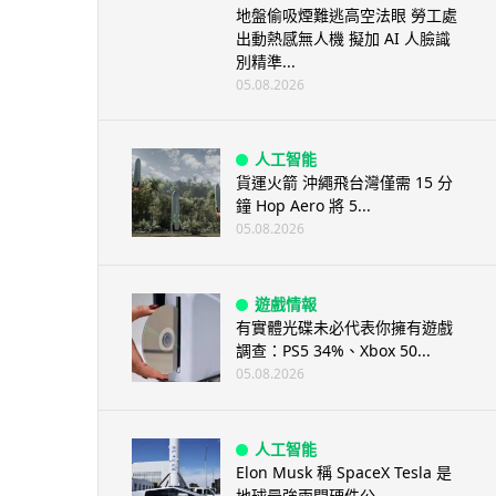
地盤偷吸煙難逃高空法眼 勞工處
出動熱感無人機 擬加 AI 人臉識
別精準...
05.08.2026
人工智能
貨運火箭 沖繩飛台灣僅需 15 分
鐘 Hop Aero 將 5...
05.08.2026
遊戲情報
有實體光碟未必代表你擁有遊戲
調查：PS5 34%、Xbox 50...
05.08.2026
人工智能
Elon Musk 稱 SpaceX Tesla 是
地球最強兩間硬件公...