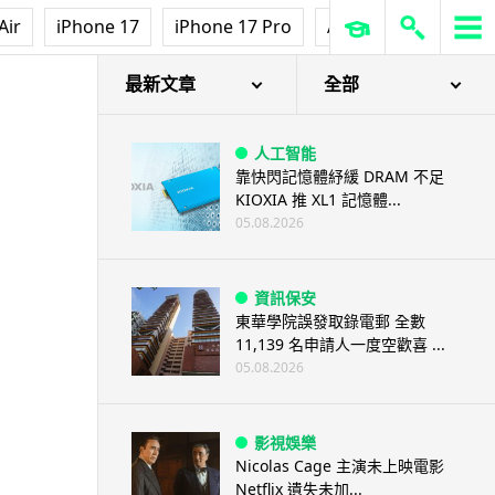
Air
iPhone 17
iPhone 17 Pro
AirPods Pro 3
Ap
最新文章
全部
人工智能
靠快閃記憶體紓緩 DRAM 不足
KIOXIA 推 XL1 記憶體...
05.08.2026
資訊保安
東華學院誤發取錄電郵 全數
11,139 名申請人一度空歡喜 ...
05.08.2026
影視娛樂
Nicolas Cage 主演未上映電影
Netflix 遺失未加...