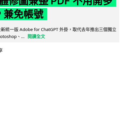
體修圖兼整 PDF 不用開多
P 兼免帳號
全新統一版 Adobe for ChatGPT 外掛，取代去年推出三個獨立
otoshop、...
閱讀全文
享