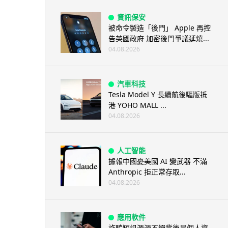
資訊保安
被命令製造「後門」 Apple 再控
告英國政府 加密後門爭議延燒...
04.08.2026
汽車科技
Tesla Model Y 長續航後驅版抵
港 YOHO MALL ...
04.08.2026
人工智能
據報中國憂美國 AI 變武器 不滿
Anthropic 拒正常存取...
04.08.2026
應用軟件
詐騙短訊源源不絕背後是個人資