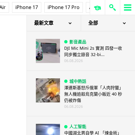
Air
iPhone 17
iPhone 17 Pro
AirPods Pro 3
Ap
最新文章
全部
影音產品
DJI Mic Mini 2s 實測 四發一收
同步獨立錄音 32-bi...
06.08.2026
城中熱話
澤連斯基怒斥俄軍「人肉狩獵」
無人機追殺烏克蘭小販近 40 秒
仍被炸傷
06.08.2026
人工智能
中國湖北男自學 AI 「煉金術」