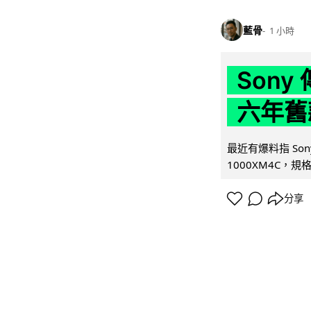
藍骨
1 小時
Son
六年舊
最近有爆料指 Son
1000XM4C，規格幾
分享