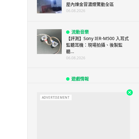
屋內煉金冒濃煙驚動全區
06.08.2026
流動音樂
【評測】Sony IER-M500 入耳式
監聽耳機：現場拍攝、後製監
聽...
06.08.2026
遊戲情報
《魔獸世界：至暗之夜》12.1
「烏拉特克的詛咒」專訪：巢穴
不為提高世...
ADVERTISEMENT
06.08.2026
遊戲情報
日本二手遊戲店減 90% 門市 業
績反增四成 “懷...