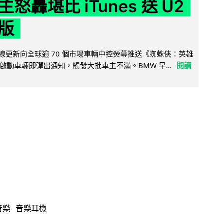
怒轟堪比 iTunes 送 U2
版
無線更新向全球逾 70 個市場車輛中控熒幕推送《蜘蛛俠：英雄
啟動車輛即彈出通知，觸發大批車主不滿。BMW 早...
閱讀
音樂
音樂耳機