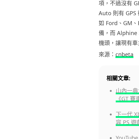
項，不過沒有 GPS
Auto 則有 G
如 Ford、GM
備，而 Alphin
機頭，讓現有車
來源：
cnbeta
相關文章:
山內一典大
《GT 
下一代 
容 PS 遊
YouTu