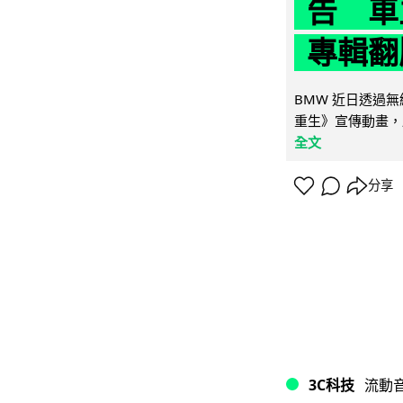
告 車主
專輯翻
BMW 近日透過
重生》宣傳動畫，
全文
分享
3C科技
流動