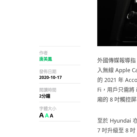
作者
唐美鳳
外國傳媒報導指 H
入無線 Apple C
發佈日期
2020-10-17
的 2021 年 Ac
Fi，用戶只需將
閱讀時間
2分鐘
廂的 8 吋觸控
字體大小
A
A
A
至於 Hyundai
7 吋升級至 8 吋，