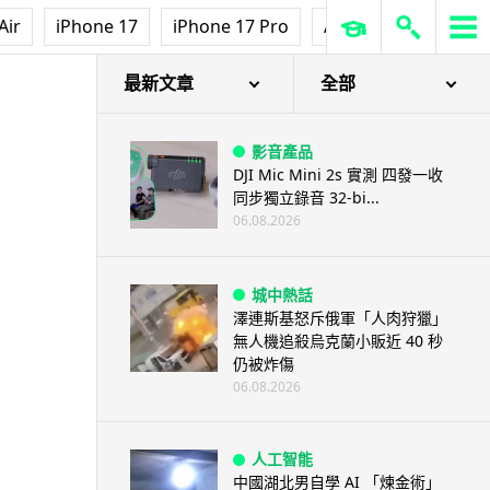
Air
iPhone 17
iPhone 17 Pro
AirPods Pro 3
Ap
最新文章
全部
影音產品
DJI Mic Mini 2s 實測 四發一收
同步獨立錄音 32-bi...
06.08.2026
城中熱話
澤連斯基怒斥俄軍「人肉狩獵」
無人機追殺烏克蘭小販近 40 秒
仍被炸傷
06.08.2026
人工智能
中國湖北男自學 AI 「煉金術」