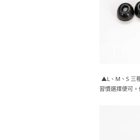
▲L、M、S 
習慣選擇便可。你