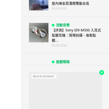
屋內煉金冒濃煙驚動全區
06.08.2026
流動音樂
【評測】Sony IER-M500 入耳式
監聽耳機：現場拍攝、後製監
聽...
06.08.2026
遊戲情報
《魔獸世界：至暗之夜》12.1
「烏拉特克的詛咒」專訪：巢穴
不為提高世...
ADVERTISEMENT
06.08.2026
遊戲情報
日本二手遊戲店減 90% 門市 業
績反增四成 “懷...