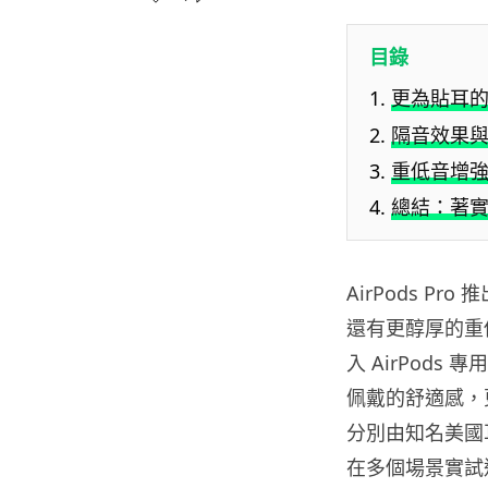
目錄
更為貼耳
隔音效果
重低音增強
總結：著
AirPods 
還有更醇厚的重
入 AirPod
佩戴的舒適感，
分別由知名美國耳
在多個場景實試這些 