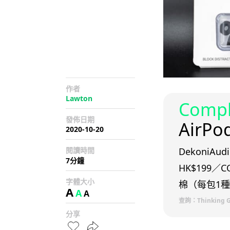
作者
Lawton
Comp
發佈日期
AirP
2020-10-20
閱讀時間
DekoniA
7分鐘
HK$199／C
字體大小
棉（每包1種大
A
A
A
查詢：Thinking Gr
分享