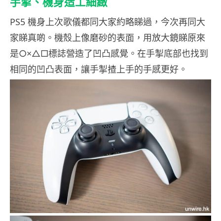
手掣、機身造工細緻
PS5 機身上次歌儀都同大家約略睇過，今次再同大
家睇真啲。機殼上像磨砂的表面，用放大鏡睇原來
是○×△□標誌營造了凹凸感覺。在手掣底部也找到
相同的凹凸表面，讓手掣揸上手的手感更好。