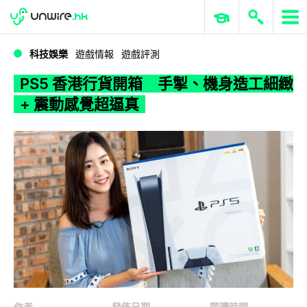
WWDC 2026
GenAI 與雲端科技專區
ERP 與商業 AI
PS5 香港行貨開箱 手掣、機身造工細緻 + 震動感覺超逼真
科技娛樂
遊戲情報
遊戲評測
PS5 香港行貨開箱 手掣、機身造工細緻
+ 震動感覺超逼真
作者
發佈日期
閱讀時間