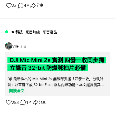
23
4
分享
↗
3C科技
家居無線
影音產品
Vin
2 日
DJI Mic Mini 2s 實測 四發一收同步獨
立錄音 32-bit 防爆咪拍片必備
DJI 最新推出的 Mic Mini 2s 無線咪支援「四發一收」分軌錄
音，並首度下放 32-bit Float 浮點內錄功能。本文經實測其...
閱讀全文
253
1
分享
↗