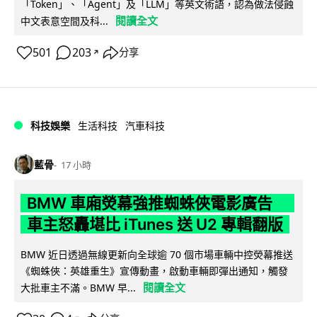
「Token」、「Agent」及「LLM」等英文術語，認為做法侵蝕
閱讀全文
中文表意空間及科...
501
203
分享
↗
科技娛樂
生活科技
汽車科技
藍骨
17 小時
BMW 車廂熒幕強推蜘蛛俠電影廣告
車主怒轟堪比 iTunes 送 U2 專輯翻版
BMW 近日透過無線更新向全球逾 70 個市場車輛中控熒幕推送
《蜘蛛俠：英雄重生》宣傳動畫，啟動車輛即彈出通知，觸發
閱讀全文
大批車主不滿。BMW 早...