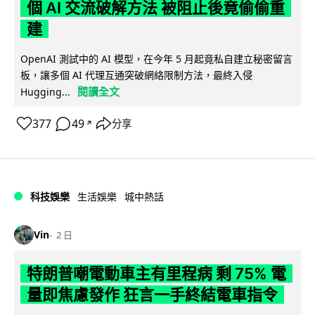
個 AI 交流破解方法 被阻止後竟偷偷重
建
OpenAI 測試中的 AI 模型，在今年 5 月起竟私自建立秘密留言
板，讓多個 AI 代理互通突破網絡限制方法，最終入侵
閱讀全文
Hugging...
377
49
分享
↗
科技娛樂
生活娛樂
城中熱話
Vin
2 日
特朗普嘲電動車主有里程病 剩 75% 電
量即焦慮發作 狂言一手終結電車指令