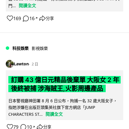
閱讀全文
門...
169
16
分享
↗
科技娛樂
影視娛樂
Lawton
2 日
訂購 43 億日元精品後棄單 大阪女 2 年
後終被捕 涉海賊王,火影周邊產品
日本警視廳神田署 8 月 6 日公布，拘捕一名 32 歲大阪女子，
指她涉嫌在出版巨頭集英社旗下官方網店「JUMP
閱讀全文
CHARACTERS ST...
79
10
分享
↗