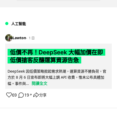
人工智能
Lawton
1 日
低價不再！DeepSeek 大幅加價在即
低價搶客反釀運算資源告急
DeepSeek 因低價策略掀起需求熱潮，運算資源不勝負荷，官
方於 8 月 6 日宣布即將大幅上調 API 收費，惟未公布具體加
閱讀全文
幅。事件與...
69
19
分享
↗