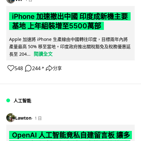
iPhone 加速撤出中國 印度成新機主要
基地 上年組裝增至5500萬部
Apple 加速將 iPhone 生產線由中國轉往印度，目標兩年內將
產量最高 50% 移至當地。印度政府推出關稅豁免及稅務優惠延
閱讀全文
長至 204...
548
244
分享
↗
人工智能
Lawton
1 日
OpenAI 人工智能竟私自建留言板 讓多