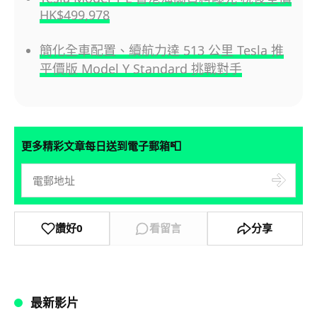
HK$499,978
簡化全車配置、續航力達 513 公里 Tesla 推
平價版 Model Y Standard 挑戰對手
📮
更多精彩文章每日送到電子郵箱
讚好
0
看留言
分享
最新影片