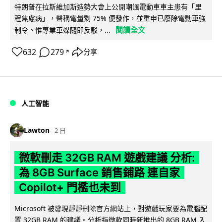
特朗普在拉斯維加斯造勢大會上公開嘲諷電動車車主患有「里
程焦慮病」，聲稱電量剩 75% 便發作，並重申已廢除電動車強
閱讀全文
制令。惟專業車媒隨即反駁，...
632
279
分享
↗
人工智能
Lawton
2 日
微軟刪走 32GB RAM 遊戲建議 分析:
為 8GB Surface 銷售鋪路 連自家
Copilot+ 門檻也未到
Microsoft 被發現靜靜刪除官方網站上，對遊戲玩家要為電腦配
置 32GB RAM 的建議。分析指微軟同時新推出的 8GB RAM 入