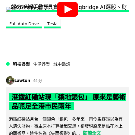
Full Auto Drive
Tesla
科技娛樂
生活娛樂
城中熱話
Lawton
44 分
港鐵紅磡站現「黐地銀包」 原來是藝術
品呃足全港市民兩年
港鐵紅磡站月台一個銀色「銀包」多年來一再令乘客誤以為有
人遺失財物，事主原本打算拾起交還，卻發現原來是黏在地上
閱讀全文
的藝術品。這件名為《失而復得》的...