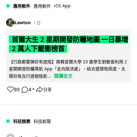
iOS App
應用軟件
應用軟件
Lawton
1 日
首爾大生 2 星期開發防曬地圖 一日暴增
2 萬人下載衝榜首
【行路都要揀好有遮陰】南韓首爾大學 23 歲學生劉敏俊利用 2
星期開發防曬導航 App「走向陰涼處」，結合建築物高度、太
閱讀全文
陽仰角及行道樹陰影...
89
4
分享
↗
科技娛樂
科技新聞