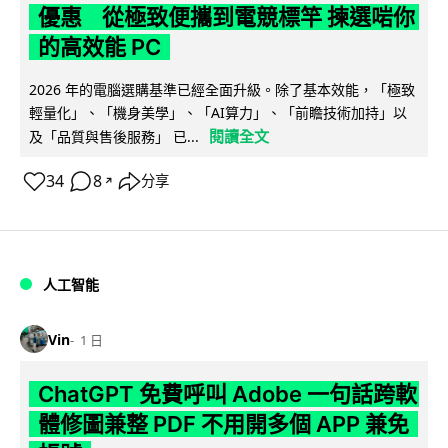
優惠 從極致便攜到電競標竿 揀選啱你
的高效能 PC
2026 年的電腦選購基準已經全面升級。除了基本效能，「極致
輕量化」、「機身美學」、「AI算力」、「前瞻技術加持」以
閱讀全文
及「品質與售後服務」 已...
34
8
分享
↗
人工智能
Vin
1 日
ChatGPT 免費呼叫 Adobe 一句話跨軟
體修圖兼整 PDF 不用開多個 APP 兼免