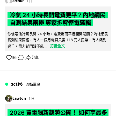
arthur
1 日
冷氣 24 小時長開電費更平？內地網民
自測結果兩極 專家拆解慳電邏輯
你信唔信冷氣長開 24 小時，電費反而平過開開關關？內地網民
實測結果兩極，有人一個月電費只需 118 元人民幣，有人飆到
閱讀全文
過千。電力部門話不能...
36
分享
3C科技
流動電腦
Lawton
1 日
2026 買電腦新趨勢公開！ 如何享最多