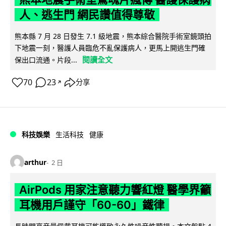
人、逃生門 網民讚值得尊敬
熊本縣 7 月 28 日發生 7.1 級地震，熊本綜合醫院手術室鏡頭拍
下地震一刻，醫護人員臨危不亂保護病人，更馬上開逃生門確
閱讀全文
保出口流通。片段...
70
23
分享
↗
科技娛樂
生活科技
健康
arthur
2 日
AirPods 用家注意聽力響紅燈 醫學界籲
耳機用戶謹守「60-60」鐵律