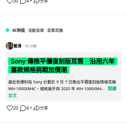
30
4
分享
↗
3C科技
流動音樂
音樂耳機
藍骨
18 小時
Sony 傳推平價復刻版耳筒 沿用六年
舊款規格挑戰加價潮
最近有爆料指 Sony 計劃於 9 月 7 日推出平價復刻版降噪耳機
閱讀
WH-1000XM4C，規格幾乎與 2020 年 WH-1000XM4...
全文
20
6
分享
↗