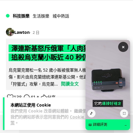
科技娛樂
生活娛樂
城中熱話
Lawton
2 日
×
澤連斯基怒斥俄軍「人肉狩獵」 無人機
追殺烏克蘭小販近 40 秒仍被炸傷
烏克蘭克爾松一名 52 歲小販被俄軍無人機追擊近 40 秒後被炸
傷，影片由烏克蘭總統澤連斯基公開。他直斥俄軍對平民進行
閱讀全文
「狩獵式」攻擊，烏克蘭...
138
41
分享
↗
本網站正使用 Cookie
我們使用 Cookie 改善網站體驗。 繼續使用
🎵
⛶
我們的網站即表示您同意我們的
Cookie 政
策
。
📖 詳細評測
→
ADVERTISEMENT