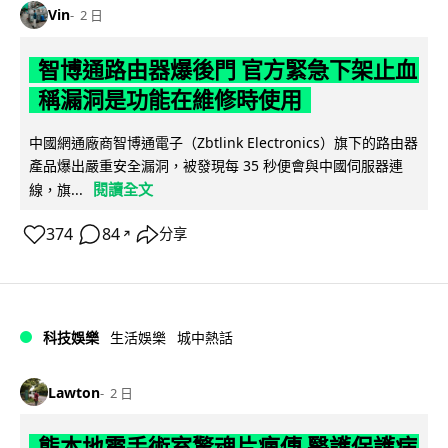
Vin
2 日
智博通路由器爆後門 官方緊急下架止血
稱漏洞是功能在維修時使用
中國網通廠商智博通電子（Zbtlink Electronics）旗下的路由器
產品爆出嚴重安全漏洞，被發現每 35 秒便會與中國伺服器連
閱讀全文
線，旗...
374
84
分享
↗
科技娛樂
生活娛樂
城中熱話
Lawton
2 日
熊本地震手術室驚魂片瘋傳 醫護保護病