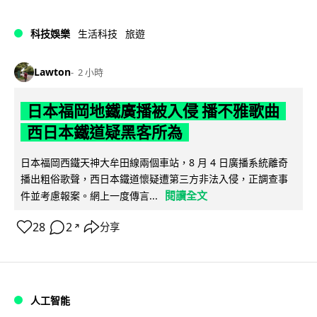
科技娛樂
生活科技
旅遊
Lawton
2 小時
日本福岡地鐵廣播被入侵 播不雅歌曲
西日本鐵道疑黑客所為
日本福岡西鐵天神大牟田線兩個車站，8 月 4 日廣播系統離奇
播出粗俗歌聲，西日本鐵道懷疑遭第三方非法入侵，正調查事
閱讀全文
件並考慮報案。網上一度傳言...
28
2
分享
↗
人工智能