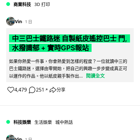
商業科技
3D 打印
Vin
1 日
中三巴士鐵路迷 自製紙皮遙控巴士 門,
水撥識郁 + 實時GPS報站
如果你熱愛一件事，你會熱愛到怎樣的程度？一位就讀中三的
巴士鐵路迷，選擇由零開始，把自己的興趣一步步變成真正可
閱讀全文
以運作的作品。他以紙皮親手製作出...
4,479
251
分享
↗
科技娛樂
生活娛樂
城中熱話
Vin
1 日