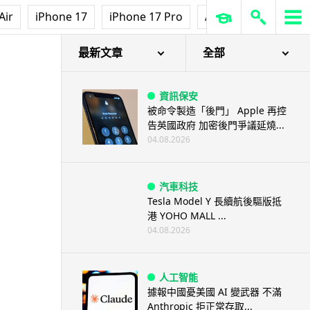
Air
iPhone 17
iPhone 17 Pro
AirPods Pro 3
Ap
最新文章
全部
資訊保安
被命令製造「後門」 Apple 再控
告英國政府 加密後門爭議延燒...
04.08.2026
汽車科技
Tesla Model Y 長續航後驅版抵
港 YOHO MALL ...
04.08.2026
人工智能
據報中國憂美國 AI 變武器 不滿
Anthropic 拒正常存取...