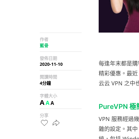
作者
藍骨
發佈日期
每逢年末都是購
2020-11-10
精彩優惠。最近 P
閱讀時間
云云 VPN 之
4分鐘
字體大小
A
A
A
PureVPN
分享
VPN 服務經
雜的設定。其中 
統，包括 Windo