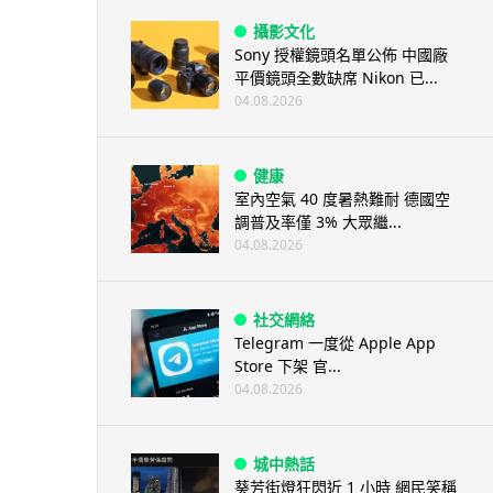
攝影文化
Sony 授權鏡頭名單公佈 中國廠
平價鏡頭全數缺席 Nikon 已...
04.08.2026
健康
室內空氣 40 度暑熱難耐 德國空
調普及率僅 3% 大眾繼...
04.08.2026
社交網絡
Telegram 一度從 Apple App
Store 下架 官...
04.08.2026
城中熱話
葵芳街燈狂閃近 1 小時 網民笑稱