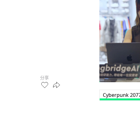
分享
Cyberpunk 207