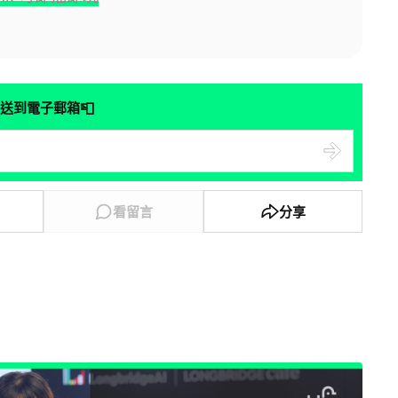
📮
送到電子郵箱
看留言
分享