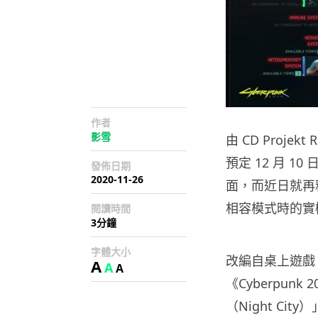
作者
影雪
由 CD Proje
預定 12 月 1
發佈日期
2020-11-26
面，而近日就再釋出
相容模式時的實
閱讀時間
3分鐘
字體大小
改編自桌上遊戲《C
A
A
A
《Cyberpun
（Night C