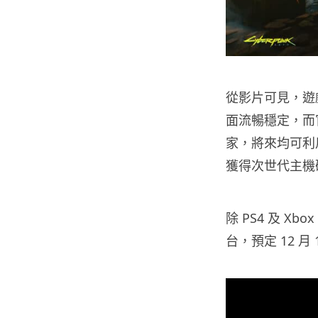
從影片可見，遊戲在
面流暢穩定，而官方
家，將來均可利用 
獲得次世代主機
除 PS4 及 Xbo
台，預定 12 