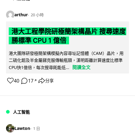
arthur
20 小時
港大工程學院研極簡架構晶片 搜尋速度
勝標準 CPU 1 億倍
港大團隊研發極簡架構模擬內容尋址記憶體（CAM）晶片，用
二硫化鉬及半金屬銻克服傳輸瓶頸，漢明距離計算速度比標準
閱讀全文
CPU快1億倍，每次搜尋耗能低...
40
17
分享
↗
人工智能
Lawton
1 日