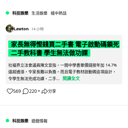
科技娛樂
生活娛樂
城中熱話
Lawton
14 小時
家長無得慳錢買二手書 電子啟動碼鎖死
二手教科書 學生無法做功課
社福界立法會議員陳文宜指，一間中學書單價錢按年加 14.7%
遠超通漲，令家長難以負擔。而且電子教材啟動碼這項設計，
閱讀全文
令學生無法完成功課，二手...
569
220
分享
↗
科技娛樂
遊戲情報