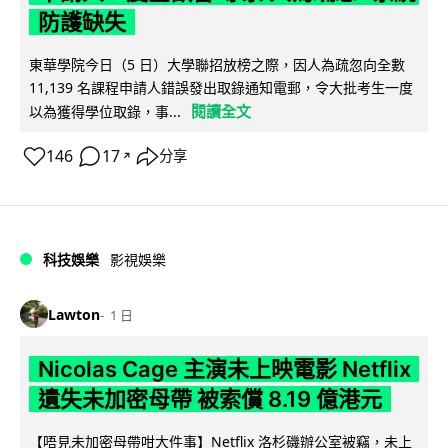
防護缺失
東華學院今日（5 日）大學聯招放榜之際，因人為疏忽向全數
11,139 名課程申請人錯誤發出取錄通知電郵，令大批考生一度
閱讀全文
以為獲得學位取錄，事...
146
17
分享
↗
科技娛樂
影視娛樂
Lawton
1 日
Nicolas Cage 主演未上映電影 Netflix
遺失未加密母帶 被索償 8.19 億港元
【唔見未加密母帶咁大件事】Netflix 洛杉磯辦公室被竊，未上