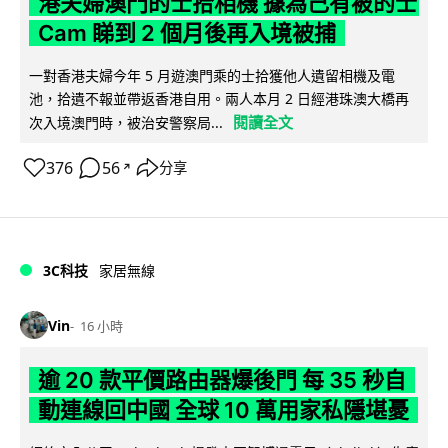
港夫婦澳門的士拾相機 據為己有被的士
Cam 睇到 2 個月後再入境被捕
一對香港夫婦今年 5 月遊澳門乘的士拾獲他人遺留相機及電
池，拾遺不報並帶返香港自用。兩人本月 2 日經港珠澳大橋再
閱讀全文
次入境澳門時，被治安警察局...
376
56
分享
↗
3C科技
家居無線
Vin
16 小時
逾 20 款平價路由器爆後門 每 35 秒自
動連線回中國 全球 10 萬用家私隱堪憂