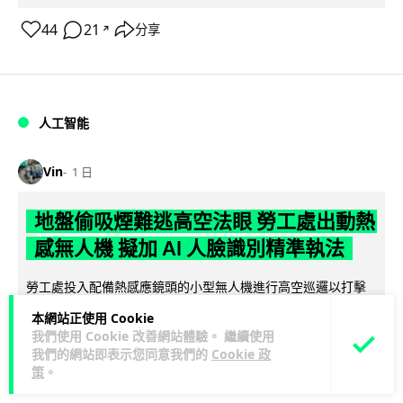
44
21
分享
↗
人工智能
Vin
1 日
地盤偷吸煙難逃高空法眼 勞工處出動熱
感無人機 擬加 AI 人臉識別精準執法
勞工處投入配備熱感應鏡頭的小型無人機進行高空巡邏以打擊
地盤違例吸煙，並正研究於未來一年內引入 AI 人臉識別與行為
本網站正使用 Cookie
閱讀全文
分析功能，結合三大技術進一...
我們使用 Cookie 改善網站體驗。 繼續使用
我們的網站即表示您同意我們的
Cookie 政
246
55
分享
↗
策
。