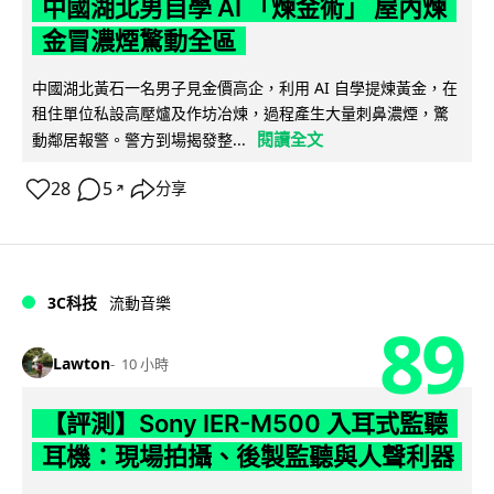
中國湖北男自學 AI 「煉金術」 屋內煉
金冒濃煙驚動全區
中國湖北黃石一名男子見金價高企，利用 AI 自學提煉黃金，在
租住單位私設高壓爐及作坊冶煉，過程產生大量刺鼻濃煙，驚
閱讀全文
動鄰居報警。警方到場揭發整...
28
5
分享
↗
3C科技
流動音樂
89
Lawton
10 小時
【評測】Sony IER-M500 入耳式監聽
耳機：現場拍攝、後製監聽與人聲利器