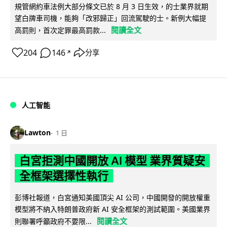
規管網約車法例大部分條文已於 8 月 3 日生效，的士業界就期
望白牌車司機，能夠「改邪歸正」回流駕駛的士。新例大幅提
閱讀全文
高罰則，首次定罪最高罰款...
204
146
分享
↗
人工智能
Lawton
1 日
白宮拒測中國開放 AI 模型 業界質疑安
全框架選擇性執行
彭博社報道，白宮通知美國頂尖 AI 公司，中國開發的開放權重
模型將不納入特朗普政府新 AI 安全框架的測試範圍。美國業界
閱讀全文
則聯署呼籲政府不要限...