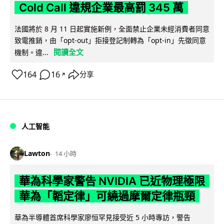
Cold Call 違規企業最高罰 345 萬
法國將於 8 月 11 日起實施新例，全面禁止企業未經消費者同意
致電推銷，由「opt-out」拒接登記制轉為「opt-in」先徵同意
閱讀全文
機制。違...
164
16
分享
↗
人工智能
Lawton
14 小時
華為科學家警告 NVIDIA 已近物理極限
華為「韜定律」可繞過摩爾定律瓶頸
華為半導體首席科學家廖恒罕見接受近 5 小時專訪，警告