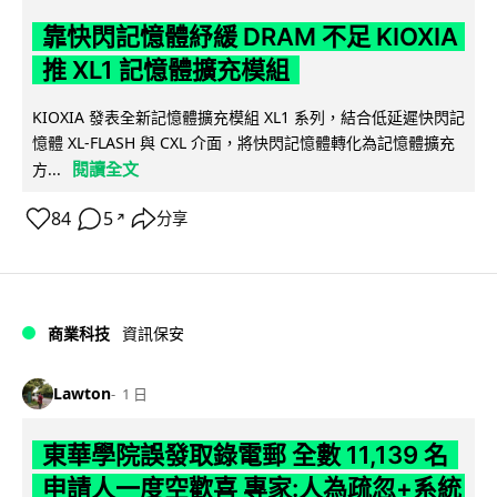
靠快閃記憶體紓緩 DRAM 不足 KIOXIA
推 XL1 記憶體擴充模組
KIOXIA 發表全新記憶體擴充模組 XL1 系列，結合低延遲快閃記
憶體 XL-FLASH 與 CXL 介面，將快閃記憶體轉化為記憶體擴充
閱讀全文
方...
84
5
分享
↗
商業科技
資訊保安
Lawton
1 日
東華學院誤發取錄電郵 全數 11,139 名
申請人一度空歡喜 專家:人為疏忽+系統