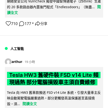
網絡安全公司 VulnCheck 揭發中國智博通電子（Zbtlink）生產
閱
的 20 多款路由器內置後門程式「Endlessdoors」（無盡...
讀全文
710
177
分享
↗
人工智能
arthur
19 小時
Tesla HW3 舊硬件裝 FSD v14 Lite 頻
現過熱 部分電腦損毀車主須自費維修
Tesla 向 HW3 舊車款推送 FSD v14 Lite 系統，引發大量車主反
映自動駕駛電腦嚴重過熱，部分更觸發高溫保護甚至直接燒
閱讀全文
毀，須...