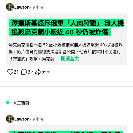
Lawton
9 小時
澤連斯基怒斥俄軍「人肉狩獵」 無人機
追殺烏克蘭小販近 40 秒仍被炸傷
烏克蘭克爾松一名 52 歲小販被俄軍無人機追擊近 40 秒後被炸
傷，影片由烏克蘭總統澤連斯基公開。他直斥俄軍對平民進行
閱讀全文
「狩獵式」攻擊，烏克蘭...
21
3
分享
↗
人工智能
Lawton
9 小時