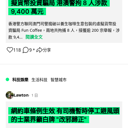
擬貨幣投資騙局 港澳警拘 8 人涉款
9,400 萬元
香港警方聯同澳門司警搗破以養生咖啡生意包裝的虛擬貨幣投
資騙局 Fun Coffee，兩地共拘捕 8 人，接獲逾 200 宗舉報，涉
閱讀全文
款 9,4...
118
9
分享
↗
科技娛樂
生活科技
智慧城市
Lawton
1 日
網約車條例生效 有司機暫時停工避風頭
的士業界籲白牌 "改邪歸正"