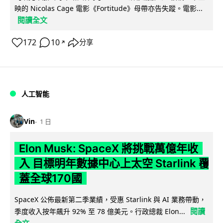
映的 Nicolas Cage 電影《Fortitude》母帶亦告失蹤。電影...
閱讀全文
172
10
分享
↗
人工智能
Vin
1 日
Elon Musk: SpaceX 將挑戰萬億年收
入 目標明年數據中心上太空 Starlink 覆
蓋全球170國
SpaceX 公佈最新第二季業績，受惠 Starlink 與 AI 業務帶動，
閱讀
季度收入按年飆升 92% 至 78 億美元。行政總裁 Elon...