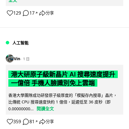
全文
129
17
分享
↗
人工智能
Vin
1 日
港大研原子級新晶片 AI 搜尋速度提升
一億倍 手機人臉識別免上雲端
香港大學團隊成功研發原子級厚度的「模擬存內搜尋」晶片，
比傳統 CPU 搜尋速度快約 1 億倍，延遲低至 36 皮秒（即
閱讀全文
0.00000000...
359
81
分享
↗