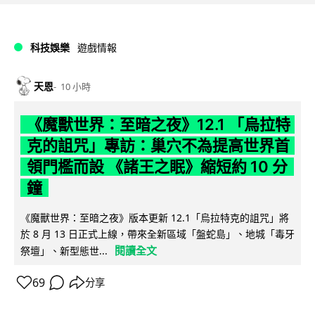
科技娛樂
遊戲情報
天恩
10 小時
《魔獸世界：至暗之夜》12.1 「烏拉特
克的詛咒」專訪：巢穴不為提高世界首
領門檻而設 《諸王之眠》縮短約 10 分
鐘
《魔獸世界：至暗之夜》版本更新 12.1「烏拉特克的詛咒」將
於 8 月 13 日正式上線，帶來全新區域「盤蛇島」、地城「毒牙
閱讀全文
祭壇」、新型態世...
69
分享