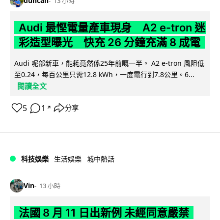
duncan
13 小時
Audi 最慳電量產車現身 A2 e-tron 迷
彩造型曝光 快充 26 分鐘充滿 8 成電
Audi 呢部新車，能耗竟然係25年前嘅一半。 A2 e-tron 風阻低
至0.24，每百公里只需12.8 kWh，一度電行到7.8公里。6...
閱讀全文
5
1
分享
↗
科技娛樂
生活娛樂
城中熱話
Vin
13 小時
法國 8 月 11 日出新例 未經同意嚴禁