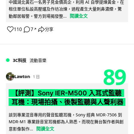
中國湖北黃石一名男子見金價高企，利用 AI 自學提煉黃金，在
租住單位私設高壓爐及作坊冶煉，過程產生大量刺鼻濃煙，驚
閱讀全文
動鄰居報警。警方到場揭發整...
110
7
分享
↗
3C科技
流動音樂
89
Lawton
1 日
【評測】Sony IER-M500 入耳式監聽
耳機：現場拍攝、後製監聽與人聲利器
談到專業混音專用的聲音監聽耳機，Sony 經典 MDR-7506 到
MDR-M1 專業錄音室耳機都為人熟悉。而現在舞台製作者與創
閱讀全文
意影像製作...