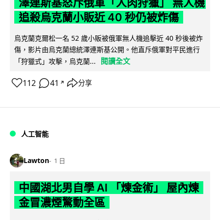
澤連斯基怒斥俄軍「人肉狩獵」 無人機
追殺烏克蘭小販近 40 秒仍被炸傷
烏克蘭克爾松一名 52 歲小販被俄軍無人機追擊近 40 秒後被炸
傷，影片由烏克蘭總統澤連斯基公開。他直斥俄軍對平民進行
閱讀全文
「狩獵式」攻擊，烏克蘭...
112
41
分享
↗
人工智能
Lawton
1 日
中國湖北男自學 AI 「煉金術」 屋內煉
金冒濃煙驚動全區