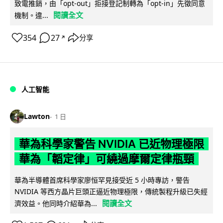
致電推銷，由「opt-out」拒接登記制轉為「opt-in」先徵同意
閱讀全文
機制。違...
354
27
分享
↗
人工智能
Lawton
1 日
華為科學家警告 NVIDIA 已近物理極限
華為「韜定律」可繞過摩爾定律瓶頸
華為半導體首席科學家廖恒罕見接受近 5 小時專訪，警告
NVIDIA 等西方晶片巨頭正逼近物理極限，傳統製程升級已失經
閱讀全文
濟效益。他同時介紹華為...