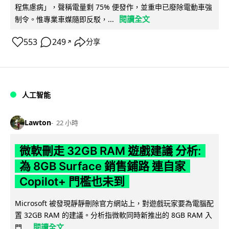
程焦慮病」，聲稱電量剩 75% 便發作，並重申已廢除電動車強
閱讀全文
制令。惟專業車媒隨即反駁，...
553
249
分享
↗
人工智能
Lawton
22 小時
微軟刪走 32GB RAM 遊戲建議 分析:
為 8GB Surface 銷售鋪路 連自家
Copilot+ 門檻也未到
Microsoft 被發現靜靜刪除官方網站上，對遊戲玩家要為電腦配
置 32GB RAM 的建議。分析指微軟同時新推出的 8GB RAM 入
閱讀全文
門...