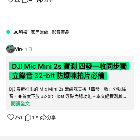
3C科技
家居無線
影音產品
Vin
1 日
DJI Mic Mini 2s 實測 四發一收同步獨
立錄音 32-bit 防爆咪拍片必備
DJI 最新推出的 Mic Mini 2s 無線咪支援「四發一收」分軌錄
音，並首度下放 32-bit Float 浮點內錄功能。本文經實測其...
閱讀全文
251
1
分享
↗