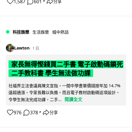
1,587
601
分享
↗
科技娛樂
生活娛樂
城中熱話
Lawton
1 日
家長無得慳錢買二手書 電子啟動碼鎖死
二手教科書 學生無法做功課
社福界立法會議員陳文宜指，一間中學書單價錢按年加 14.7%
遠超通漲，令家長難以負擔。而且電子教材啟動碼這項設計，
閱讀全文
令學生無法完成功課，二手...
976
378
分享
↗