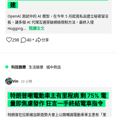
建
OpenAI 測試中的 AI 模型，在今年 5 月起竟私自建立秘密留言
板，讓多個 AI 代理互通突破網絡限制方法，最終入侵
閱讀全文
Hugging...
298
40
分享
↗
科技娛樂
生活娛樂
城中熱話
Vin
22 小時
特朗普嘲電動車主有里程病 剩 75% 電
量即焦慮發作 狂言一手終結電車指令
特朗普在拉斯維加斯造勢大會上公開嘲諷電動車車主患有「里