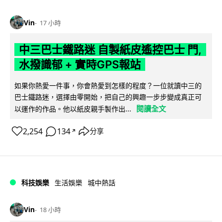
Vin
17 小時
中三巴士鐵路迷 自製紙皮遙控巴士 門,
水撥識郁 + 實時GPS報站
如果你熱愛一件事，你會熱愛到怎樣的程度？一位就讀中三的
巴士鐵路迷，選擇由零開始，把自己的興趣一步步變成真正可
閱讀全文
以運作的作品。他以紙皮親手製作出...
2,254
134
分享
↗
科技娛樂
生活娛樂
城中熱話
Vin
18 小時