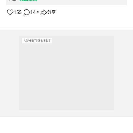
155
14
分享
↗
ADVERTISEMENT