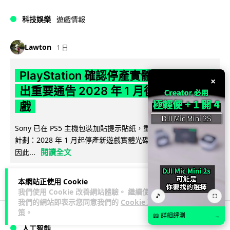
科技娛樂
遊戲情報
Lawton
1 日
PlayStation 確認停產實體光碟 包裝印
×
出重要通告 2028 年 1 月後不出光碟遊
戲
Sony 已在 PS5 主機包裝加貼提示貼紙，重申官方 7 月已公布
計劃：2028 年 1 月起停產新遊戲實體光碟。分析師預期 PS6
閱讀全文
因此...
175
78
分享
↗
本網站正使用 Cookie
我們使用 Cookie 改善網站體驗。 繼續使用
🎵
⛶
我們的網站即表示您同意我們的
Cookie 政
策
。
📖 詳細評測
→
人工智能