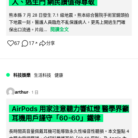
人、逃生門 網民讚值得尊敬
熊本縣 7 月 28 日發生 7.1 級地震，熊本綜合醫院手術室鏡頭拍
下地震一刻，醫護人員臨危不亂保護病人，更馬上開逃生門確
閱讀全文
保出口流通。片段...
67
17
分享
↗
科技娛樂
生活科技
健康
arthur
1 日
AirPods 用家注意聽力響紅燈 醫學界籲
耳機用戶謹守「60-60」鐵律
長時間高音量佩戴耳機可能導致永久性噪音性聽損。本文盤點 4