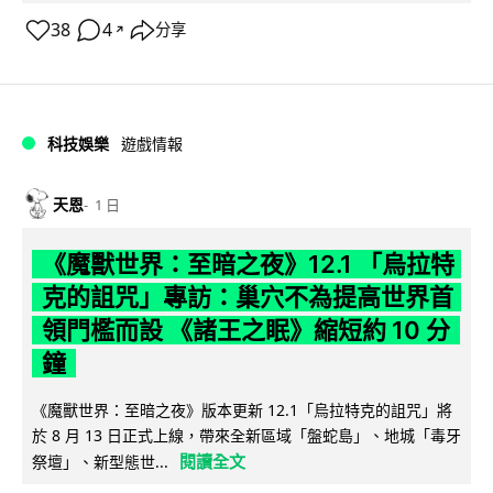
38
4
分享
↗
科技娛樂
遊戲情報
天恩
1 日
《魔獸世界：至暗之夜》12.1 「烏拉特
克的詛咒」專訪：巢穴不為提高世界首
領門檻而設 《諸王之眠》縮短約 10 分
鐘
《魔獸世界：至暗之夜》版本更新 12.1「烏拉特克的詛咒」將
於 8 月 13 日正式上線，帶來全新區域「盤蛇島」、地城「毒牙
閱讀全文
祭壇」、新型態世...