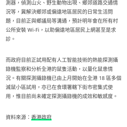
測器，偵測山火、野生動物出現、鄉郊道路交通情
況等，冀解決鄉郊或偏遠地區居民的日常生活問
題，目前正與鄉議局等溝通，預計明年會在所有村
公所安裝 Wi-Fi，以助偏遠地區居民上網甚至是求
診。
而政府目前正試用配有人工智能技術的熱能探測攝
錄機監察和分析全港的鼠隻活動，以量化鼠患情
況。有關探測攝錄機已由上月開始在全港 18 區多個
滅鼠小區試用，亦已在食環署轄下街市密集式使
用，惟目前尚未確定探測攝錄機的成效和敏感度。
資料來源：
香港政府