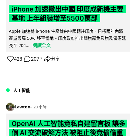
iPhone 加速撤出中國 印度成新機主要
基地 上年組裝增至5500萬部
Apple 加速將 iPhone 生產線由中國轉往印度，目標兩年內將
產量最高 50% 移至當地。印度政府推出關稅豁免及稅務優惠延
閱讀全文
長至 204...
428
207
分享
↗
人工智能
Lawton
20 小時
OpenAI 人工智能竟私自建留言板 讓多
個 AI 交流破解方法 被阻止後竟偷偷重