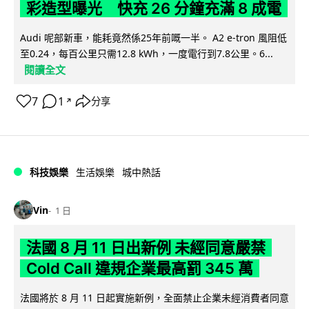
彩造型曝光 快充 26 分鐘充滿 8 成電
Audi 呢部新車，能耗竟然係25年前嘅一半。 A2 e-tron 風阻低
至0.24，每百公里只需12.8 kWh，一度電行到7.8公里。6...
閱讀全文
7
1
分享
↗
科技娛樂
生活娛樂
城中熱話
Vin
1 日
法國 8 月 11 日出新例 未經同意嚴禁
Cold Call 違規企業最高罰 345 萬
法國將於 8 月 11 日起實施新例，全面禁止企業未經消費者同意