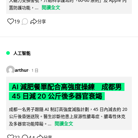
大聽力受損警號，介紹科學護耳的「60-60 原則」及 Apple 內
閱讀全文
置防護功能，...
19
分享
人工智能
arthur
1 日
AI 減肥餐單配合高強度操練 成都男
45 日減 20 公斤後多器官衰竭
成都一名男子跟隨 AI 制訂高強度減脂計劃，45 日內減去約 20
公斤後昏迷送院。醫生診斷他患上尿源性膿毒症、膿毒性休克
閱讀全文
及多器官功能障礙。...
22
4
分享
↗