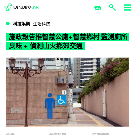
WWDC 2026
GenAI 與雲端科技專區
ERP 與商業 AI
施政報告推智慧公廁+智慧鄉村 監測廁所臭味 + 偵測山火鄉郊交通
科技娛樂
生活科技
施政報告推智慧公廁+智慧鄉村 監測廁所
臭味 + 偵測山火鄉郊交通
作者
發佈日期
閱讀時間