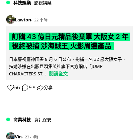
科技娛樂
影視娛樂
Lawton
22 小時
訂購 43 億日元精品後棄單 大阪女 2 年
後終被捕 涉海賊王,火影周邊產品
日本警視廳神田署 8 月 6 日公布，拘捕一名 32 歲大阪女子，
指她涉嫌在出版巨頭集英社旗下官方網店「JUMP
閱讀全文
CHARACTERS ST...
66
9
分享
↗
商業科技
資訊保安
Vin
23 小時