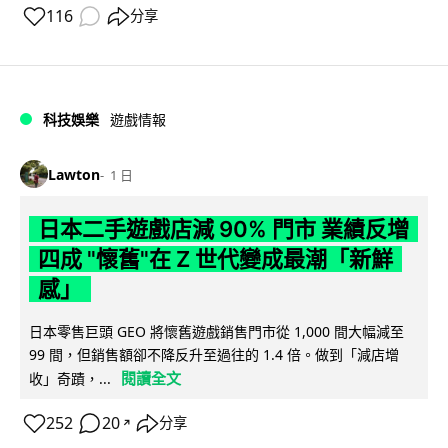
116
分享
科技娛樂
遊戲情報
Lawton
1 日
日本二手遊戲店減 90% 門市 業績反增
四成 "懷舊"在 Z 世代變成最潮「新鮮
感」
日本零售巨頭 GEO 將懷舊遊戲銷售門市從 1,000 間大幅減至
99 間，但銷售額卻不降反升至過往的 1.4 倍。做到「減店增
閱讀全文
收」奇蹟，...
252
20
分享
↗