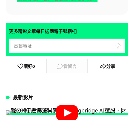
📮
更多精彩文章每日送到電子郵箱
讚好
0
看留言
分享
最新影片