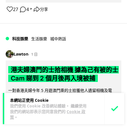
27
4
分享
↗
科技娛樂
生活娛樂
城中熱話
Lawton
1 日
港夫婦澳門的士拾相機 據為己有被的士
Cam 睇到 2 個月後再入境被捕
一對香港夫婦今年 5 月遊澳門乘的士拾獲他人遺留相機及電
池，拾遺不報並帶返香港自用。兩人本月 2 日經港珠澳大橋再
本網站正使用 Cookie
閱讀全文
次入境澳門時，被治安警察局...
我們使用 Cookie 改善網站體驗。 繼續使用
我們的網站即表示您同意我們的
Cookie 政
532
75
分享
↗
策
。