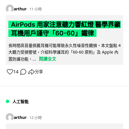
arthur
11 小時
AirPods 用家注意聽力響紅燈 醫學界籲
耳機用戶謹守「60-60」鐵律
長時間高音量佩戴耳機可能導致永久性噪音性聽損。本文盤點 4
大聽力受損警號，介紹科學護耳的「60-60 原則」及 Apple 內
閱讀全文
置防護功能，...
14
分享
人工智能
arthur
12 小時