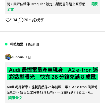
閱讀
間，因評估夥伴 Irregular 設定出錯而意外連上互聯網...
全文
134
20
分享
↗
科技娛樂
科技新聞
duncan
1 日
Audi 最慳電量產車現身 A2 e-tron 迷
彩造型曝光 快充 26 分鐘充滿 8 成電
Audi 呢部新車，能耗竟然係25年前嘅一半。 A2 e-tron 風阻低
至0.24，每百公里只需12.8 kWh，一度電行到7.8公里。6...
閱讀全文