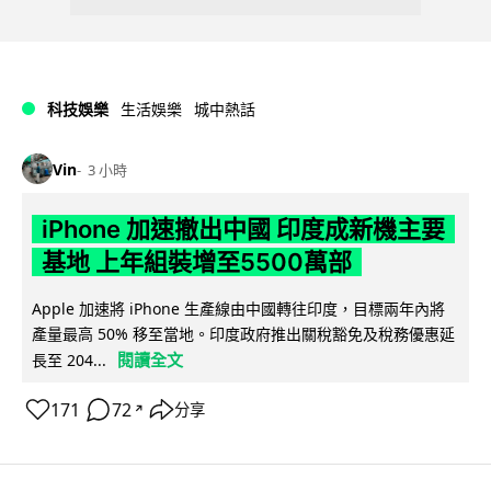
科技娛樂
生活娛樂
城中熱話
Vin
3 小時
iPhone 加速撤出中國 印度成新機主要
基地 上年組裝增至5500萬部
Apple 加速將 iPhone 生產線由中國轉往印度，目標兩年內將
產量最高 50% 移至當地。印度政府推出關稅豁免及稅務優惠延
閱讀全文
長至 204...
171
72
分享
↗