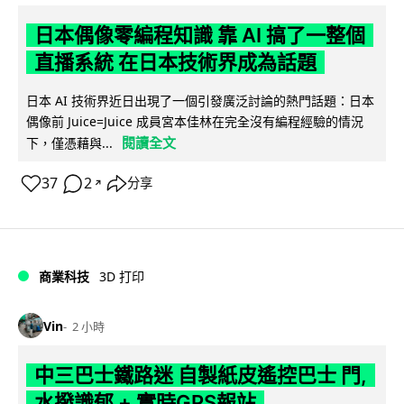
日本偶像零編程知識 靠 AI 搞了一整個
直播系統 在日本技術界成為話題
日本 AI 技術界近日出現了一個引發廣泛討論的熱門話題：日本
偶像前 Juice=Juice 成員宮本佳林在完全沒有編程經驗的情況
閱讀全文
下，僅憑藉與...
37
2
分享
↗
商業科技
3D 打印
Vin
2 小時
中三巴士鐵路迷 自製紙皮遙控巴士 門,
水撥識郁 + 實時GPS報站