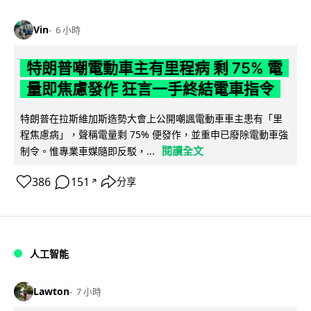
Vin
6 小時
特朗普嘲電動車主有里程病 剩 75% 電
量即焦慮發作 狂言一手終結電車指令
特朗普在拉斯維加斯造勢大會上公開嘲諷電動車車主患有「里
程焦慮病」，聲稱電量剩 75% 便發作，並重申已廢除電動車強
閱讀全文
制令。惟專業車媒隨即反駁，...
386
151
分享
↗
人工智能
Lawton
7 小時