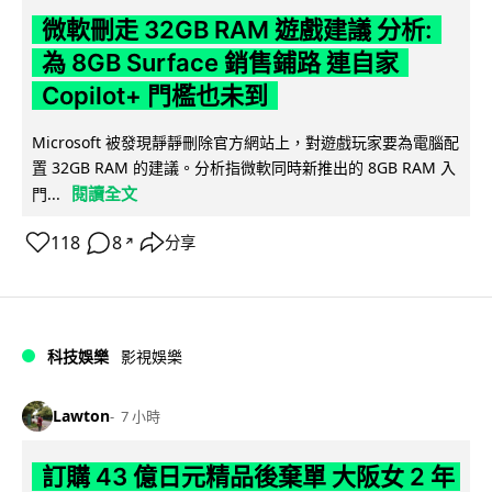
微軟刪走 32GB RAM 遊戲建議 分析:
為 8GB Surface 銷售鋪路 連自家
Copilot+ 門檻也未到
Microsoft 被發現靜靜刪除官方網站上，對遊戲玩家要為電腦配
置 32GB RAM 的建議。分析指微軟同時新推出的 8GB RAM 入
閱讀全文
門...
118
8
分享
↗
科技娛樂
影視娛樂
Lawton
7 小時
訂購 43 億日元精品後棄單 大阪女 2 年