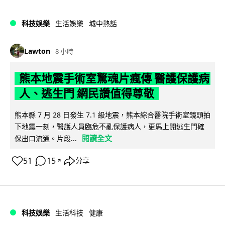
科技娛樂
生活娛樂
城中熱話
Lawton
8 小時
熊本地震手術室驚魂片瘋傳 醫護保護病
人、逃生門 網民讚值得尊敬
熊本縣 7 月 28 日發生 7.1 級地震，熊本綜合醫院手術室鏡頭拍
下地震一刻，醫護人員臨危不亂保護病人，更馬上開逃生門確
閱讀全文
保出口流通。片段...
51
15
分享
↗
科技娛樂
生活科技
健康