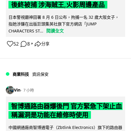
後終被捕 涉海賊王,火影周邊產品
日本警視廳神田署 8 月 6 日公布，拘捕一名 32 歲大阪女子，
指她涉嫌在出版巨頭集英社旗下官方網店「JUMP
閱讀全文
CHARACTERS ST...
52
8
分享
↗
商業科技
資訊保安
Vin
7 小時
智博通路由器爆後門 官方緊急下架止血
稱漏洞是功能在維修時使用
中國網通廠商智博通電子（Zbtlink Electronics）旗下的路由器