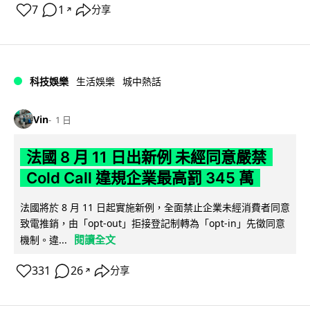
7
1
分享
↗
科技娛樂
生活娛樂
城中熱話
Vin
1 日
法國 8 月 11 日出新例 未經同意嚴禁
Cold Call 違規企業最高罰 345 萬
法國將於 8 月 11 日起實施新例，全面禁止企業未經消費者同意
致電推銷，由「opt-out」拒接登記制轉為「opt-in」先徵同意
閱讀全文
機制。違...
331
26
分享
↗