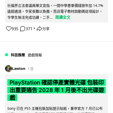
社福界立法會議員陳文宜指，一間中學書單價錢按年加 14.7%
遠超通漲，令家長難以負擔。而且電子教材啟動碼這項設計，
閱讀全文
令學生無法完成功課，二手...
935
371
分享
↗
科技娛樂
遊戲情報
Lawton
1 日
PlayStation 確認停產實體光碟 包裝印
出重要通告 2028 年 1 月後不出光碟遊
戲
Sony 已在 PS5 主機包裝加貼提示貼紙，重申官方 7 月已公布