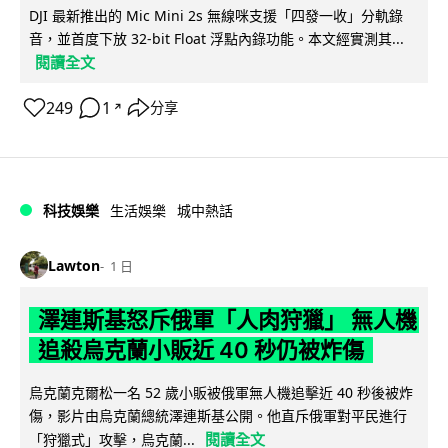
DJI 最新推出的 Mic Mini 2s 無線咪支援「四發一收」分軌錄
音，並首度下放 32-bit Float 浮點內錄功能。本文經實測其...
閱讀全文
249
1
分享
↗
科技娛樂
生活娛樂
城中熱話
Lawton
1 日
澤連斯基怒斥俄軍「人肉狩獵」 無人機
追殺烏克蘭小販近 40 秒仍被炸傷
烏克蘭克爾松一名 52 歲小販被俄軍無人機追擊近 40 秒後被炸
傷，影片由烏克蘭總統澤連斯基公開。他直斥俄軍對平民進行
閱讀全文
「狩獵式」攻擊，烏克蘭...