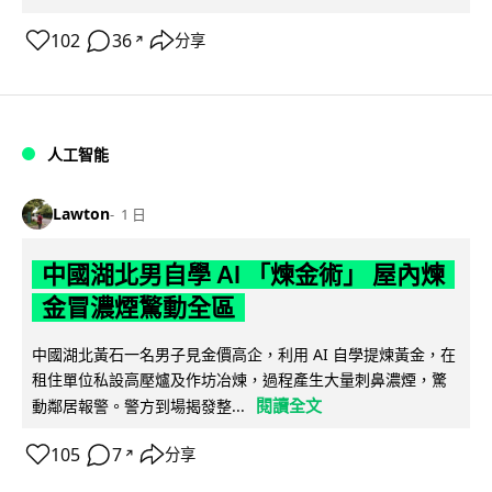
102
36
分享
↗
人工智能
Lawton
1 日
中國湖北男自學 AI 「煉金術」 屋內煉
金冒濃煙驚動全區
中國湖北黃石一名男子見金價高企，利用 AI 自學提煉黃金，在
租住單位私設高壓爐及作坊冶煉，過程產生大量刺鼻濃煙，驚
閱讀全文
動鄰居報警。警方到場揭發整...
105
7
分享
↗