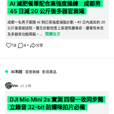
AI 減肥餐單配合高強度操練 成都男
45 日減 20 公斤後多器官衰竭
成都一名男子跟隨 AI 制訂高強度減脂計劃，45 日內減去約 20
公斤後昏迷送院。醫生診斷他患上尿源性膿毒症、膿毒性休克
閱讀全文
及多器官功能障礙。...
18
4
分享
↗
3C科技
家居無線
影音產品
Vin
23 小時
DJI Mic Mini 2s 實測 四發一收同步獨
立錄音 32-bit 防爆咪拍片必備