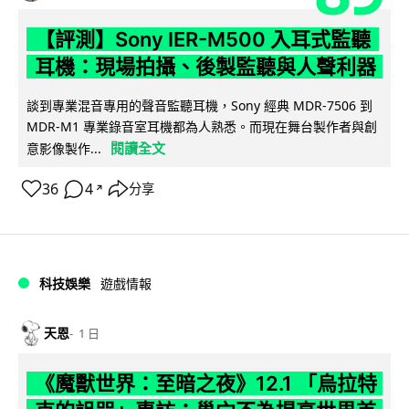
【評測】Sony IER-M500 入耳式監聽
耳機：現場拍攝、後製監聽與人聲利器
談到專業混音專用的聲音監聽耳機，Sony 經典 MDR-7506 到
MDR-M1 專業錄音室耳機都為人熟悉。而現在舞台製作者與創
閱讀全文
意影像製作...
36
4
分享
↗
科技娛樂
遊戲情報
天恩
1 日
《魔獸世界：至暗之夜》12.1 「烏拉特