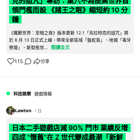
克的詛咒」專訪：巢穴不為提高世界首
領門檻而設 《諸王之眠》縮短約 10 分
鐘
《魔獸世界：至暗之夜》版本更新 12.1「烏拉特克的詛咒」將
於 8 月 13 日正式上線，帶來全新區域「盤蛇島」、地城「毒牙
閱讀全文
祭壇」、新型態世...
115
分享
科技娛樂
遊戲情報
Lawton
1 日
日本二手遊戲店減 90% 門市 業績反增
四成 "懷舊"在 Z 世代變成最潮「新鮮