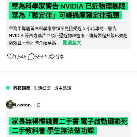
華為科學家警告 NVIDIA 已近物理極限
華為「韜定律」可繞過摩爾定律瓶頸
華為半導體首席科學家廖恒罕見接受近 5 小時專訪，警告
NVIDIA 等西方晶片巨頭正逼近物理極限，傳統製程升級已失經
閱讀全文
濟效益。他同時介紹華為...
1,546
593
分享
↗
科技娛樂
生活娛樂
城中熱話
Lawton
1 日
家長無得慳錢買二手書 電子啟動碼鎖死
二手教科書 學生無法做功課