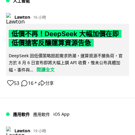
人工智能
Lawton
16 小時
低價不再！DeepSeek 大幅加價在即
低價搶客反釀運算資源告急
DeepSeek 因低價策略掀起需求熱潮，運算資源不勝負荷，官
方於 8 月 6 日宣布即將大幅上調 API 收費，惟未公布具體加
閱讀全文
幅。事件與...
53
16
分享
↗
iOS App
應用軟件
應用軟件
Lawton
19 小時