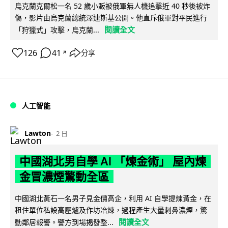
烏克蘭克爾松一名 52 歲小販被俄軍無人機追擊近 40 秒後被炸
傷，影片由烏克蘭總統澤連斯基公開。他直斥俄軍對平民進行
閱讀全文
「狩獵式」攻擊，烏克蘭...
126
41
分享
↗
人工智能
Lawton
2 日
中國湖北男自學 AI 「煉金術」 屋內煉
金冒濃煙驚動全區
中國湖北黃石一名男子見金價高企，利用 AI 自學提煉黃金，在
租住單位私設高壓爐及作坊冶煉，過程產生大量刺鼻濃煙，驚
閱讀全文
動鄰居報警。警方到場揭發整...