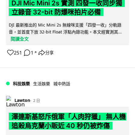
DJI Mic Mini 2s 實測 四發一收同步獨
立錄音 32-bit 防爆咪拍片必備
DJI 最新推出的 Mic Mini 2s 無線咪支援「四發一收」分軌錄
音，並首度下放 32-bit Float 浮點內錄功能。本文經實測其...
閱讀全文
251
1
分享
↗
科技娛樂
生活娛樂
城中熱話
Lawton
2 日
澤連斯基怒斥俄軍「人肉狩獵」 無人機
追殺烏克蘭小販近 40 秒仍被炸傷