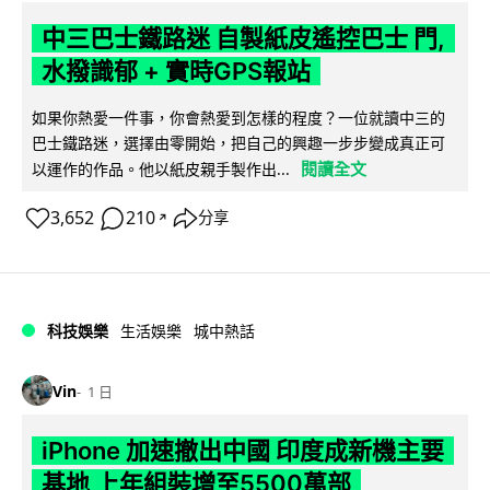
中三巴士鐵路迷 自製紙皮遙控巴士 門,
水撥識郁 + 實時GPS報站
如果你熱愛一件事，你會熱愛到怎樣的程度？一位就讀中三的
巴士鐵路迷，選擇由零開始，把自己的興趣一步步變成真正可
閱讀全文
以運作的作品。他以紙皮親手製作出...
3,652
210
分享
↗
科技娛樂
生活娛樂
城中熱話
Vin
1 日
iPhone 加速撤出中國 印度成新機主要
基地 上年組裝增至5500萬部