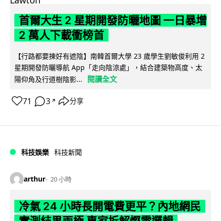
首爾大生 2 星期開發防曬地圖 一日暴增
2 萬人下載衝榜首
【行路都要揀好有遮陰】南韓首爾大學 23 歲學生劉敏俊利用 2
星期開發防曬導航 App「走向陰涼處」，結合建築物高度、太
閱讀全文
陽仰角及行道樹陰影...
71
3
分享
↗
科技娛樂
科技新聞
arthur
20 小時
冷氣 24 小時長開電費更平？內地網民
實測結果兩極 專家拆解慳電邏輯