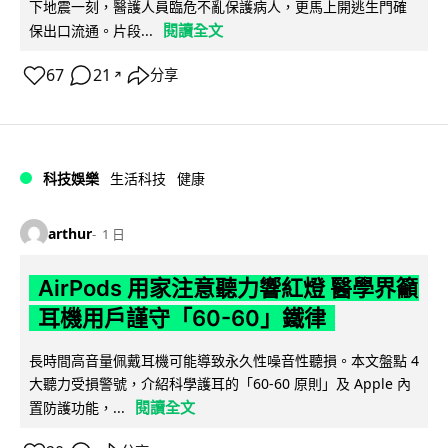
下地震一刻，醫護人員臨危不亂保護病人，更馬上開逃生門確
閱讀全文
保出口流通。片段...
67
21
分享
↗
科技娛樂
生活科技
健康
arthur
1 日
AirPods 用家注意聽力響紅燈 醫學界籲
耳機用戶謹守「60-60」鐵律
長時間高音量佩戴耳機可能導致永久性噪音性聽損。本文盤點 4
大聽力受損警號，介紹科學護耳的「60-60 原則」及 Apple 內
閱讀全文
置防護功能，...