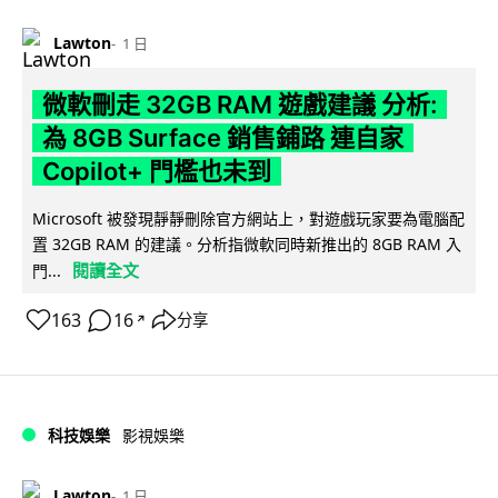
Lawton
1 日
微軟刪走 32GB RAM 遊戲建議 分析:
為 8GB Surface 銷售鋪路 連自家
Copilot+ 門檻也未到
Microsoft 被發現靜靜刪除官方網站上，對遊戲玩家要為電腦配
置 32GB RAM 的建議。分析指微軟同時新推出的 8GB RAM 入
閱讀全文
門...
163
16
分享
↗
科技娛樂
影視娛樂
Lawton
1 日