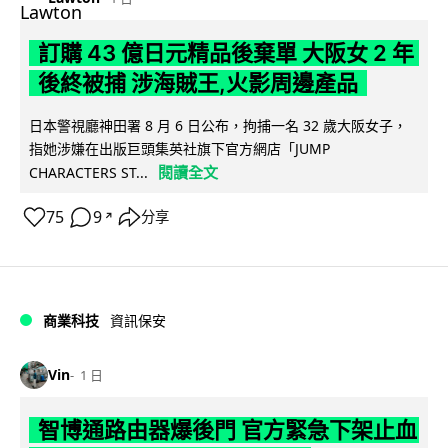
訂購 43 億日元精品後棄單 大阪女 2 年
後終被捕 涉海賊王,火影周邊產品
日本警視廳神田署 8 月 6 日公布，拘捕一名 32 歲大阪女子，
指她涉嫌在出版巨頭集英社旗下官方網店「JUMP
閱讀全文
CHARACTERS ST...
75
9
分享
↗
商業科技
資訊保安
Vin
1 日
智博通路由器爆後門 官方緊急下架止血