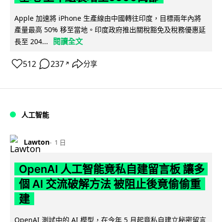
Apple 加速將 iPhone 生產線由中國轉往印度，目標兩年內將
產量最高 50% 移至當地。印度政府推出關稅豁免及稅務優惠延
閱讀全文
長至 204...
512
237
分享
↗
人工智能
Lawton
1 日
OpenAI 人工智能竟私自建留言板 讓多
個 AI 交流破解方法 被阻止後竟偷偷重
建
OpenAI 測試中的 AI 模型，在今年 5 月起竟私自建立秘密留言