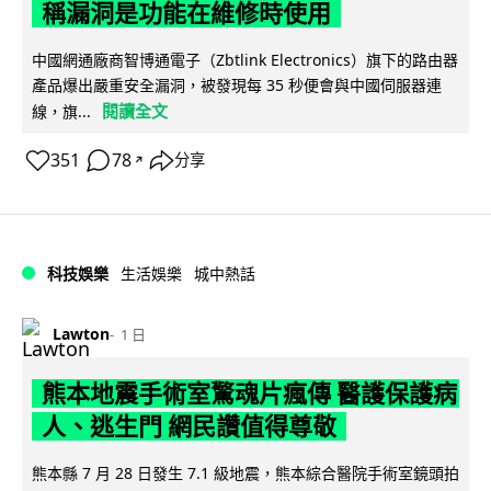
稱漏洞是功能在維修時使用
中國網通廠商智博通電子（Zbtlink Electronics）旗下的路由器
產品爆出嚴重安全漏洞，被發現每 35 秒便會與中國伺服器連
閱讀全文
線，旗...
351
78
分享
↗
科技娛樂
生活娛樂
城中熱話
Lawton
1 日
熊本地震手術室驚魂片瘋傳 醫護保護病
人、逃生門 網民讚值得尊敬
熊本縣 7 月 28 日發生 7.1 級地震，熊本綜合醫院手術室鏡頭拍