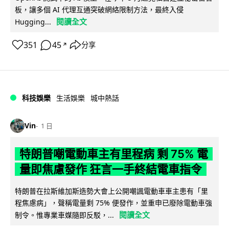
板，讓多個 AI 代理互通突破網絡限制方法，最終入侵
閱讀全文
Hugging...
351
45
分享
↗
科技娛樂
生活娛樂
城中熱話
Vin
1 日
特朗普嘲電動車主有里程病 剩 75% 電
量即焦慮發作 狂言一手終結電車指令
特朗普在拉斯維加斯造勢大會上公開嘲諷電動車車主患有「里
程焦慮病」，聲稱電量剩 75% 便發作，並重申已廢除電動車強
閱讀全文
制令。惟專業車媒隨即反駁，...