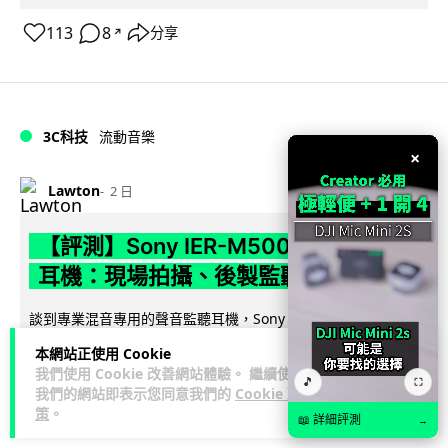
113
8
分享
↗
3C科技
流動音樂
89
×
Lawton
2 日
【評測】Sony IER-M500 入耳式監聽
耳機：現場拍攝、後製監聽與人聲利器
談到專業混音專用的聲音監聽耳機，Sony 經典 MDR-7506 到
MDR-M1 專業錄音室耳機都為人熟悉。而現在舞台製作者與創
本網站正使用 Cookie
閱讀全文
意影像製作...
我們使用 Cookie 改善網站體驗。 繼續使用
🎵
⛶
我們的網站即表示您同意我們的
Cookie 政
39
5
分享
↗
策
。
📖 詳細評測
→