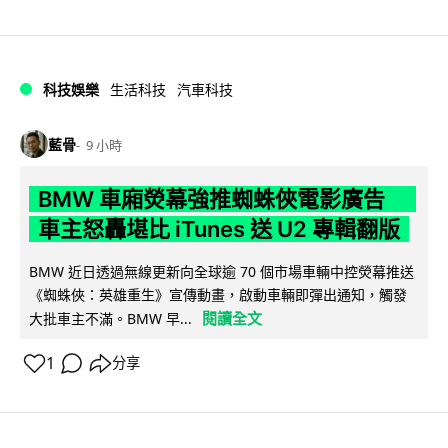
科技娛樂
生活科技
汽車科技
藍骨
9 小時
BMW 車廂熒幕強推蜘蛛俠電影廣告
車主怒轟堪比 iTunes 送 U2 專輯翻版
BMW 近日透過無線更新向全球逾 70 個市場車輛中控熒幕推送
《蜘蛛俠：英雄重生》宣傳動畫，啟動車輛即彈出通知，觸發
閱讀全文
大批車主不滿。BMW 早...
1
分享