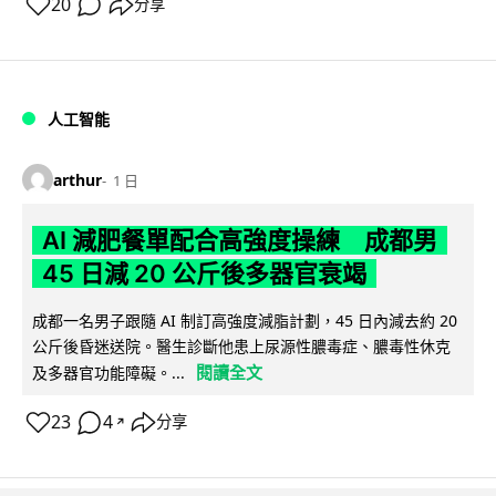
20
分享
人工智能
arthur
1 日
AI 減肥餐單配合高強度操練 成都男
45 日減 20 公斤後多器官衰竭
成都一名男子跟隨 AI 制訂高強度減脂計劃，45 日內減去約 20
公斤後昏迷送院。醫生診斷他患上尿源性膿毒症、膿毒性休克
閱讀全文
及多器官功能障礙。...
23
4
分享
↗