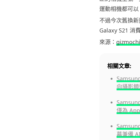
運動相機都可以
不過今次舊換新推
Galaxy S21
來源：
gizmoch
相關文章:
Samsun
向攝影鏡
Samsu
僅為 Appl
Samsun
幕兼備 A