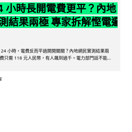
24 小時長開電費更平？內地
測結果兩極 專家拆解慳電邏
 24 小時，電費反而平過開開關關？內地網民實測結果兩
只需 118 元人民幣，有人飆到過千。電力部門話不能...
享