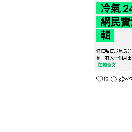
冷氣 
網民實
輯
你信唔信冷氣長開
極，有人一個月電費
閱讀全文
13
分