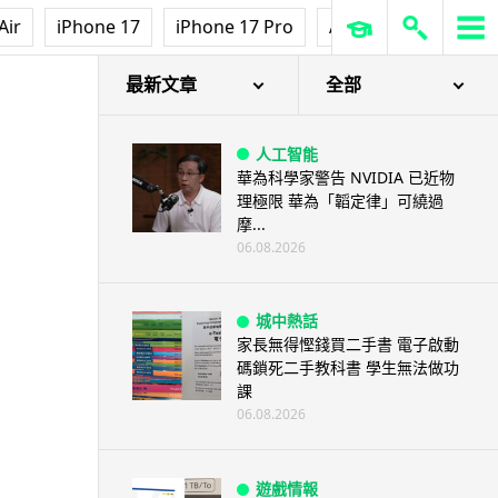
Air
iPhone 17
iPhone 17 Pro
AirPods Pro 3
Ap
最新文章
全部
人工智能
華為科學家警告 NVIDIA 已近物
理極限 華為「韜定律」可繞過
摩...
06.08.2026
城中熱話
家長無得慳錢買二手書 電子啟動
碼鎖死二手教科書 學生無法做功
課
06.08.2026
遊戲情報