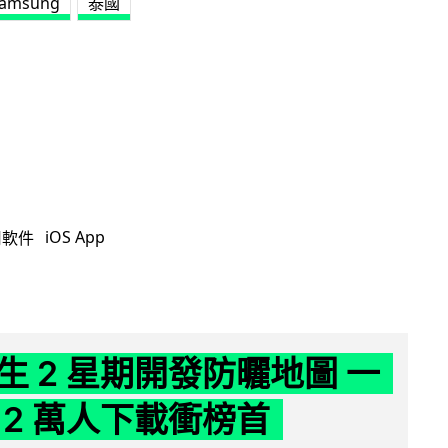
amsung
泰國
iOS App
用軟件
生 2 星期開發防曬地圖 一
 2 萬人下載衝榜首