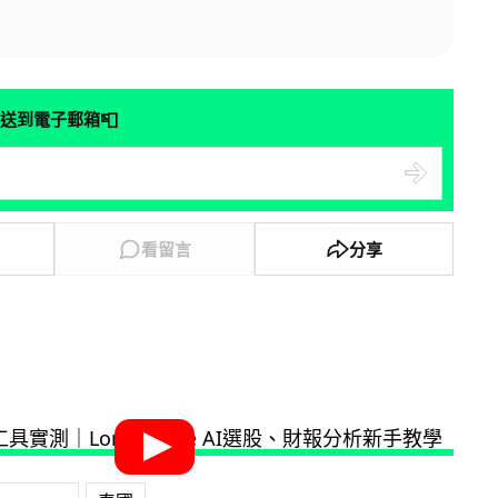
📮
送到電子郵箱
看留言
分享