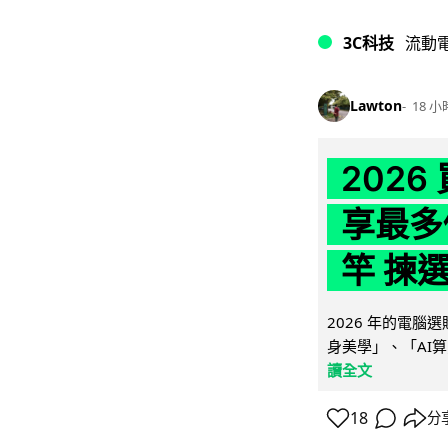
3C科技
流動
Lawton
18 小
202
享最多
竿 揀
2026 年的電
身美學」、「AI算
讀全文
18
分