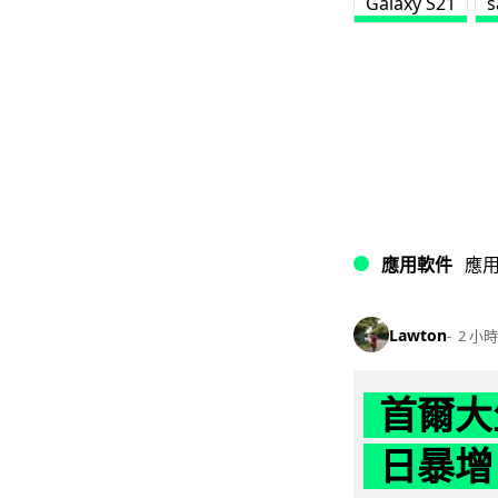
Galaxy S21
s
應用軟件
應
Lawton
2 小時
首爾大
日暴增