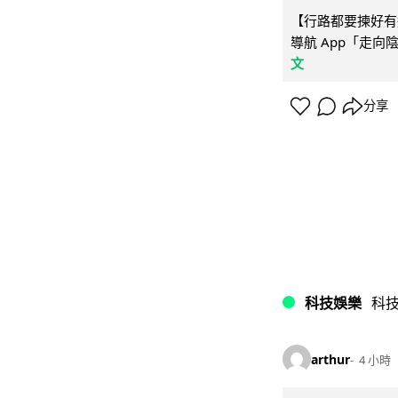
【行路都要揀好有遮
導航 App「走向
文
分享
科技娛樂
科
arthur
4 小時