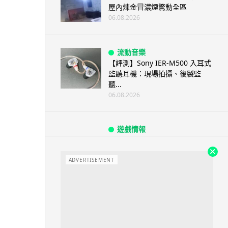
屋內煉金冒濃煙驚動全區
06.08.2026
流動音樂
【評測】Sony IER-M500 入耳式
監聽耳機：現場拍攝、後製監
聽...
06.08.2026
遊戲情報
《魔獸世界：至暗之夜》12.1
「烏拉特克的詛咒」專訪：巢穴
不為提高世...
ADVERTISEMENT
06.08.2026
遊戲情報
日本二手遊戲店減 90% 門市 業
績反增四成 “懷...