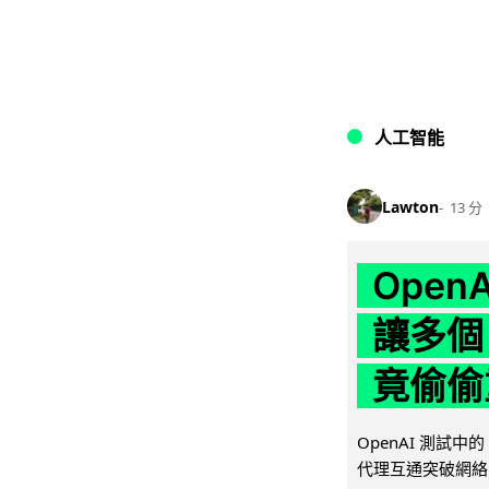
人工智能
Lawton
13 分
Ope
讓多個
竟偷偷
OpenAI 測試中
代理互通突破網絡限制