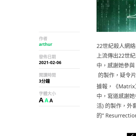
作者
arthur
22世紀殺人網絡的
上流傳出22世
發佈日期
2021-02-06
中，感謝她參與《22
的製作，疑令片
閱讀時間
3分鐘
據報，《Matrix
字體大小
中，寫道感謝她參與“ 
A
A
A
活) 的製作，外
的“ Resurrect