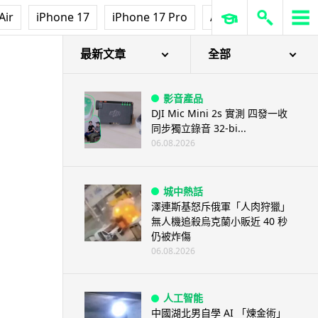
Air
iPhone 17
iPhone 17 Pro
AirPods Pro 3
Ap
最新文章
全部
影音產品
DJI Mic Mini 2s 實測 四發一收
同步獨立錄音 32-bi...
06.08.2026
城中熱話
澤連斯基怒斥俄軍「人肉狩獵」
無人機追殺烏克蘭小販近 40 秒
仍被炸傷
06.08.2026
人工智能
中國湖北男自學 AI 「煉金術」