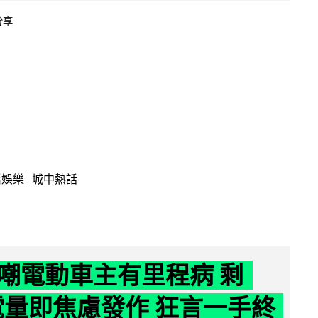
分享
活娛樂
城中熱話
嘲電動車主有里程病 剩
 電量即焦慮發作 狂言一手終