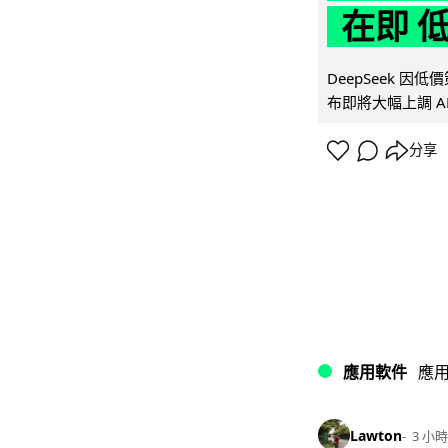
在即 
DeepSeek 
布即將大幅上調 A
分享
應用軟件
應
Lawton
3 小時