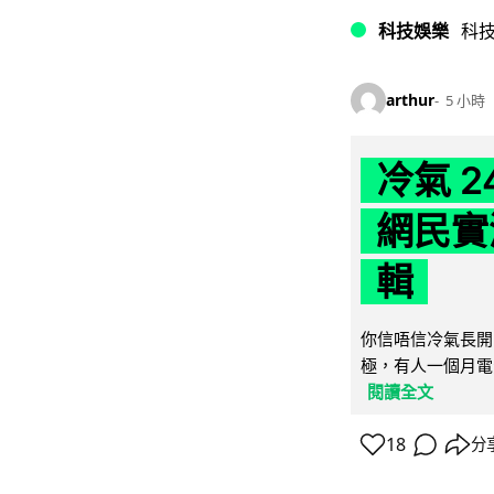
科技娛樂
科
arthur
5 小時
冷氣 
網民實
輯
你信唔信冷氣長開
極，有人一個月電費
閱讀全文
18
分