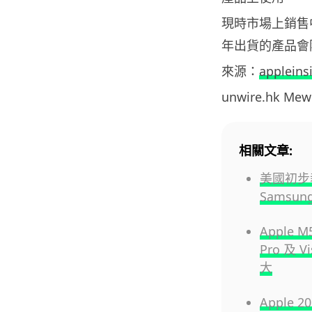
現時市場上銷售中
年出貨的產品會
來源：
appleins
unwire.hk M
相關文章:
美國初步
Samsu
Apple 
Pro 及
大
Apple