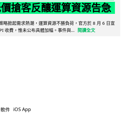
低價搶客反釀運算資源告急
因低價策略掀起需求熱潮，運算資源不勝負荷，官方於 8 月 6 日宣
PI 收費，惟未公布具體加幅。事件與...
閱讀全文
iOS App
用軟件