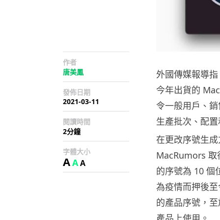
作者
唐美鳳
外國傳媒報導指 
今年出貨的 Ma
發佈日期
2021-03-11
令一般用戶、銷
生產批次、配置
閱讀時間
2分鐘
在更改序號生成方
字體大小
MacRumors
A
A
A
的序號為 10 個
為疫情而押後至今
的產品序號，至於
產品上使用。