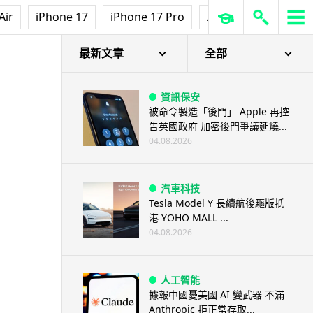
Air
iPhone 17
iPhone 17 Pro
AirPods Pro 3
Ap
最新文章
全部
資訊保安
被命令製造「後門」 Apple 再控
告英國政府 加密後門爭議延燒...
04.08.2026
汽車科技
Tesla Model Y 長續航後驅版抵
港 YOHO MALL ...
04.08.2026
人工智能
據報中國憂美國 AI 變武器 不滿
Anthropic 拒正常存取...