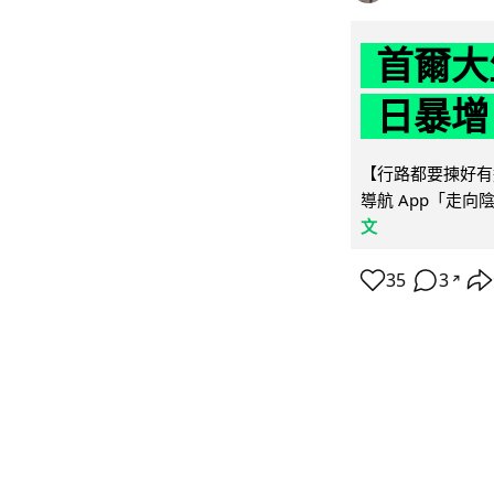
首爾大
日暴增
【行路都要揀好有遮
導航 App「走向
文
35
3
↗