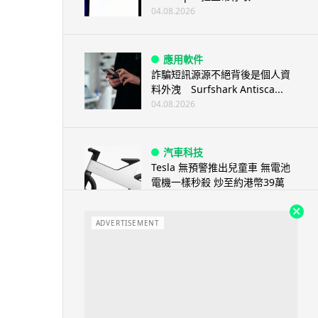
04.08.2026
應用軟件
詐騙短訊源源不絕背後是個人資
料外洩 Surfshark Antisca...
04.08.2026
汽車科技
Tesla 無預警推出兒童車 無電池
電機一樣秒殺 炒至約港幣39萬
04.08.2026
ADVERTISEMENT
iPhone app
歐盟再發功 Apple 終答應
iPhone 跨機剪貼簿將可貼 ...
04.08.2026