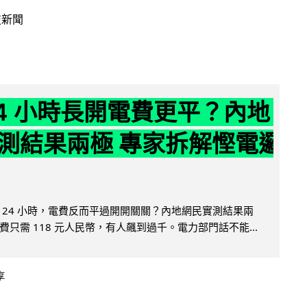
技新聞
24 小時長開電費更平？內地
測結果兩極 專家拆解慳電邏
 24 小時，電費反而平過開開關關？內地網民實測結果兩
只需 118 元人民幣，有人飆到過千。電力部門話不能...
享