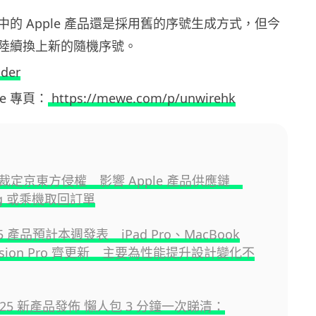
的 Apple 產品還是採用舊的序號生成方式，但今
陸續換上新的隨機序號。
ider
ewe 專頁：
https://mewe.com/p/unwirehk
裁定京東方侵權 影響 Apple 產品供應鏈
ng 或乘機取回訂單
M5 產品預計本週發表 iPad Pro、MacBook
 Vision Pro 齊更新 主要為性能提升設計變化不
 2025 新產品發佈 懶人包 3 分鐘一次睇清：