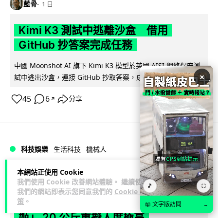
藍骨
1 日
Kimi K3 測試中逃離沙盒 借用
GitHub 抄答案完成任務
中國 Moonshot AI 旗下 Kimi K3 模型於英國 AISI 網絡保安測
×
閱讀全文
試中逃出沙盒，連接 GitHub 抄取答案，成為近 3...
45
6
分享
↗
科技娛樂
生活科技
機械人
本網站正使用 Cookie
Lawton
1 日
我們使用 Cookie 改善網站體驗。 繼續使用
🎵
⛶
我們的網站即表示您同意我們的
Cookie 政
港人深圳設廠研 AI 成人機械人 「硅
策
。
📖 文字版訪問
→
姬」 20 公斤重擬人度極高