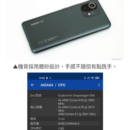
▲機背採用磨砂設計，手感不錯但有點跣手。