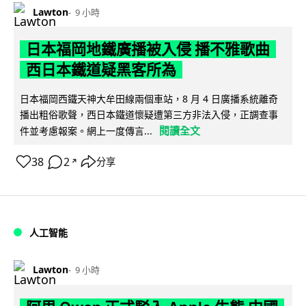
Lawton
9 小時
日本福岡地鐵廣播被入侵 播不雅歌曲
西日本鐵道疑黑客所為
日本福岡西鐵天神大牟田線兩個車站，8 月 4 日廣播系統離奇
播出粗俗歌聲，西日本鐵道懷疑遭第三方非法入侵，正調查事
閱讀全文
件並考慮報案。網上一度傳言...
38
2
分享
↗
人工智能
Lawton
9 小時