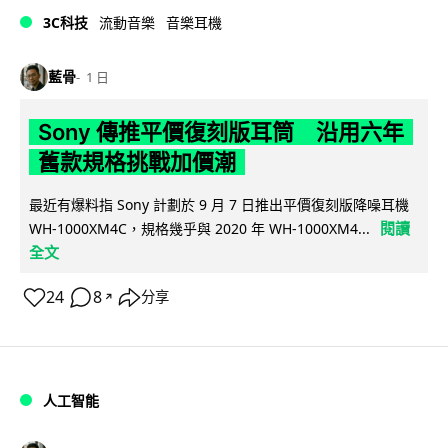
3C科技
流動音樂
音樂耳機
藍骨
1 日
Sony 傳推平價復刻版耳筒 沿用六年
舊款規格挑戰加價潮
最近有爆料指 Sony 計劃於 9 月 7 日推出平價復刻版降噪耳機
閱讀
WH-1000XM4C，規格幾乎與 2020 年 WH-1000XM4...
全文
24
8
分享
↗
人工智能