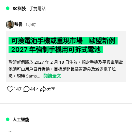
3C科技
手提電話
藍骨
1 小時
可換電池手機或重現市場 歐盟新例
2027 年強制手機用可拆式電池
歐盟新例將於 2027 年 2 月 18 日生效，規定手機及平板電腦電
池須可由用戶自行拆換，目標是延長裝置壽命及減少電子垃
閱讀全文
圾。現時 Sams...
147
44
分享
↗
人工智能