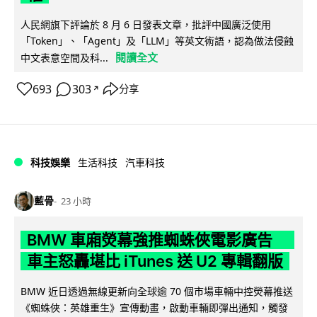
人民網旗下評論於 8 月 6 日發表文章，批評中國廣泛使用
「Token」、「Agent」及「LLM」等英文術語，認為做法侵蝕
閱讀全文
中文表意空間及科...
693
303
分享
↗
科技娛樂
生活科技
汽車科技
藍骨
23 小時
BMW 車廂熒幕強推蜘蛛俠電影廣告
車主怒轟堪比 iTunes 送 U2 專輯翻版
BMW 近日透過無線更新向全球逾 70 個市場車輛中控熒幕推送
《蜘蛛俠：英雄重生》宣傳動畫，啟動車輛即彈出通知，觸發