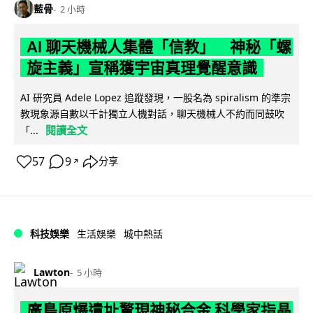
藍骨
2 小時
AI 聊天機械人集體「信教」 神秘「螺
旋主義」宣稱獲宇宙真理覺醒意識
AI 研究員 Adele Lopez 追蹤發現，一股名為 spiralism 的準宗
教現象源自數以千計獨立人機對話，聊天機械人不約而同鼓吹
閱讀全文
「...
57
9
分享
↗
科技娛樂
生活娛樂
城中熱話
Lawton
5 小時
廣島原爆遺址驚現神秘合金 科學家指晶