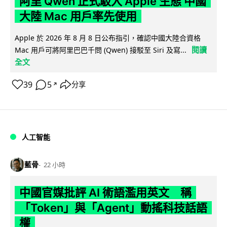
阿里 Qwen 正式駁入 Apple 生態 中國
大陸 Mac 用戶率先使用
Apple 於 2026 年 8 月 8 日公布指引，確認中國大陸合資格
閱讀
Mac 用戶可將阿里巴巴千問 (Qwen) 接駁至 Siri 及寫...
全文
39
5
分享
↗
人工智能
藍骨
22 小時
中國官媒批評 AI 術語濫用英文 稱
「Token」與「Agent」動搖科技話語
權