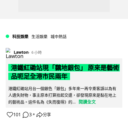
科技娛樂
生活娛樂
城中熱話
Lawton
6 小時
港鐵紅磡站現「黐地銀包」 原來是藝術
品呃足全港市民兩年
港鐵紅磡站月台一個銀色「銀包」多年來一再令乘客誤以為有
人遺失財物，事主原本打算拾起交還，卻發現原來是黏在地上
閱讀全文
的藝術品。這件名為《失而復得》的...
101
3
分享
↗