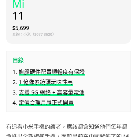
Mi
11
$5,699
查詢：小米（3077 3620）
目錄
旗艦硬件配置順暢度有保證
1 億像素鏡頭玩味性高
支援 5G 網絡 + 高容量電池
定價合理月尾正式開賣
有追看小米手機的讀者，應該都會知道他們每年都
會推出全新旗艦手機，而較早前在中國發佈了的 Mi