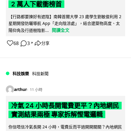
2 萬人下載衝榜首
【行路都要揀好有遮陰】南韓首爾大學 23 歲學生劉敏俊利用 2
星期開發防曬導航 App「走向陰涼處」，結合建築物高度、太
閱讀全文
陽仰角及行道樹陰影...
68
3
分享
↗
科技娛樂
科技新聞
arthur
11 小時
冷氣 24 小時長開電費更平？內地網民
實測結果兩極 專家拆解慳電邏輯
你信唔信冷氣長開 24 小時，電費反而平過開開關關？內地網民