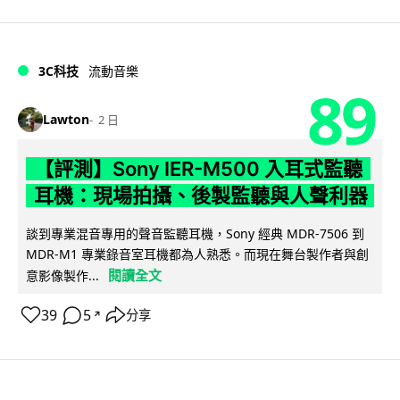
3C科技
流動音樂
89
Lawton
2 日
【評測】Sony IER-M500 入耳式監聽
耳機：現場拍攝、後製監聽與人聲利器
談到專業混音專用的聲音監聽耳機，Sony 經典 MDR-7506 到
MDR-M1 專業錄音室耳機都為人熟悉。而現在舞台製作者與創
閱讀全文
意影像製作...
39
5
分享
↗