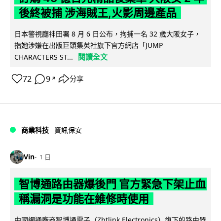
後終被捕 涉海賊王,火影周邊產品
日本警視廳神田署 8 月 6 日公布，拘捕一名 32 歲大阪女子，
指她涉嫌在出版巨頭集英社旗下官方網店「JUMP
閱讀全文
CHARACTERS ST...
72
9
分享
↗
商業科技
資訊保安
Vin
1 日
智博通路由器爆後門 官方緊急下架止血
稱漏洞是功能在維修時使用
中國網通廠商智博通電子（Zbtlink Electronics）旗下的路由器