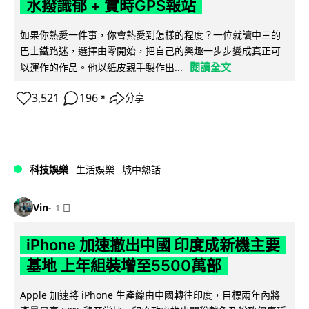
水撥識郁 + 實時GPS報站
如果你熱愛一件事，你會熱愛到怎樣的程度？一位就讀中三的
巴士鐵路迷，選擇由零開始，把自己的興趣一步步變成真正可
閱讀全文
以運作的作品。他以紙皮親手製作出...
3,521
196
分享
↗
科技娛樂
生活娛樂
城中熱話
Vin
1 日
iPhone 加速撤出中國 印度成新機主要
基地 上年組裝增至5500萬部
Apple 加速將 iPhone 生產線由中國轉往印度，目標兩年內將