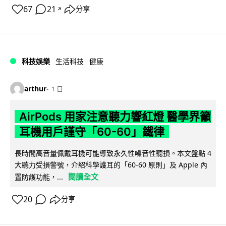
67
21
分享
↗
科技娛樂
生活科技
健康
arthur
1 日
AirPods 用家注意聽力響紅燈 醫學界籲
耳機用戶謹守「60-60」鐵律
長時間高音量佩戴耳機可能導致永久性噪音性聽損。本文盤點 4
大聽力受損警號，介紹科學護耳的「60-60 原則」及 Apple 內
閱讀全文
置防護功能，...
20
分享