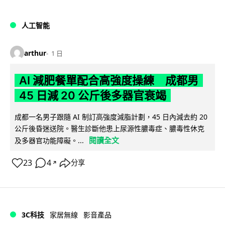
人工智能
arthur
1 日
AI 減肥餐單配合高強度操練 成都男
45 日減 20 公斤後多器官衰竭
成都一名男子跟隨 AI 制訂高強度減脂計劃，45 日內減去約 20
公斤後昏迷送院。醫生診斷他患上尿源性膿毒症、膿毒性休克
閱讀全文
及多器官功能障礙。...
23
4
分享
↗
3C科技
家居無線
影音產品