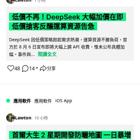
低價不再！DeepSeek 大幅加價在即
低價搶客反釀運算資源告急
DeepSeek 因低價策略掀起需求熱潮，運算資源不勝負荷，官
方於 8 月 6 日宣布即將大幅上調 API 收費，惟未公布具體加
閱讀全文
幅。事件與...
48
14
分享
↗
iOS App
應用軟件
應用軟件
Lawton
10 小時
首爾大生 2 星期開發防曬地圖 一日暴增