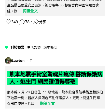
產品爆出嚴重安全漏洞，被發現每 35 秒便會與中國伺服器連
閱讀全文
線，旗...
349
78
分享
↗
科技娛樂
生活娛樂
城中熱話
Lawton
1 日
熊本地震手術室驚魂片瘋傳 醫護保護病
人、逃生門 網民讚值得尊敬
熊本縣 7 月 28 日發生 7.1 級地震，熊本綜合醫院手術室鏡頭拍
下地震一刻，醫護人員臨危不亂保護病人，更馬上開逃生門確
閱讀全文
保出口流通。片段...