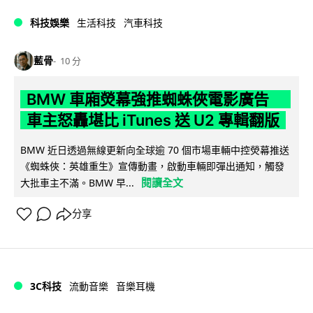
科技娛樂
生活科技
汽車科技
藍骨
10 分
BMW 車廂熒幕強推蜘蛛俠電影廣告
車主怒轟堪比 iTunes 送 U2 專輯翻版
BMW 近日透過無線更新向全球逾 70 個市場車輛中控熒幕推送
《蜘蛛俠：英雄重生》宣傳動畫，啟動車輛即彈出通知，觸發
閱讀全文
大批車主不滿。BMW 早...
分享
3C科技
流動音樂
音樂耳機