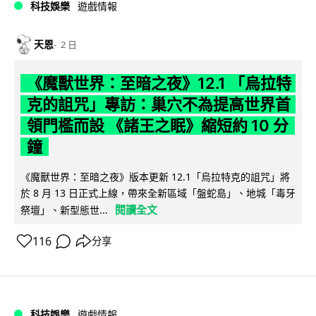
科技娛樂
遊戲情報
天恩
2 日
《魔獸世界：至暗之夜》12.1 「烏拉特
克的詛咒」專訪：巢穴不為提高世界首
領門檻而設 《諸王之眠》縮短約 10 分
鐘
《魔獸世界：至暗之夜》版本更新 12.1「烏拉特克的詛咒」將
於 8 月 13 日正式上線，帶來全新區域「盤蛇島」、地城「毒牙
閱讀全文
祭壇」、新型態世...
116
分享
科技娛樂
遊戲情報