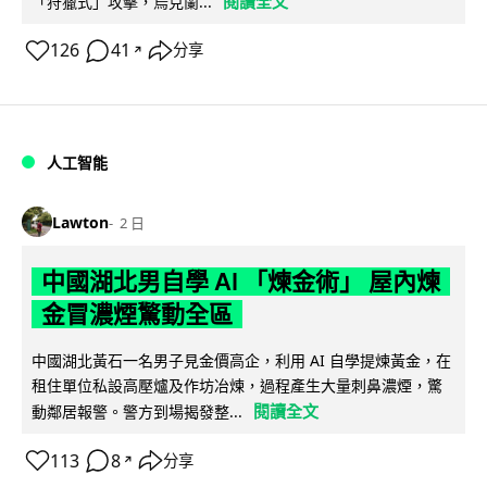
閱讀全文
「狩獵式」攻擊，烏克蘭...
126
41
分享
↗
人工智能
Lawton
2 日
中國湖北男自學 AI 「煉金術」 屋內煉
金冒濃煙驚動全區
中國湖北黃石一名男子見金價高企，利用 AI 自學提煉黃金，在
租住單位私設高壓爐及作坊冶煉，過程產生大量刺鼻濃煙，驚
閱讀全文
動鄰居報警。警方到場揭發整...
113
8
分享
↗