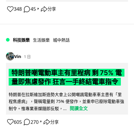
348
45
分享
↗
科技娛樂
生活娛樂
城中熱話
Vin
1 日
特朗普嘲電動車主有里程病 剩 75% 電
量即焦慮發作 狂言一手終結電車指令
特朗普在拉斯維加斯造勢大會上公開嘲諷電動車車主患有「里
程焦慮病」，聲稱電量剩 75% 便發作，並重申已廢除電動車強
閱讀全文
制令。惟專業車媒隨即反駁，...
605
270
分享
↗