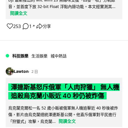
音，並首度下放 32-bit Float 浮點內錄功能。本文經實測其...
閱讀全文
253
1
分享
↗
科技娛樂
生活娛樂
城中熱話
Lawton
2 日
澤連斯基怒斥俄軍「人肉狩獵」 無人機
追殺烏克蘭小販近 40 秒仍被炸傷
烏克蘭克爾松一名 52 歲小販被俄軍無人機追擊近 40 秒後被炸
傷，影片由烏克蘭總統澤連斯基公開。他直斥俄軍對平民進行
閱讀全文
「狩獵式」攻擊，烏克蘭...