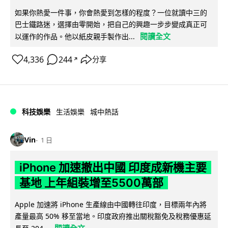
如果你熱愛一件事，你會熱愛到怎樣的程度？一位就讀中三的
巴士鐵路迷，選擇由零開始，把自己的興趣一步步變成真正可
閱讀全文
以運作的作品。他以紙皮親手製作出...
4,336
244
分享
↗
科技娛樂
生活娛樂
城中熱話
Vin
1 日
iPhone 加速撤出中國 印度成新機主要
基地 上年組裝增至5500萬部
Apple 加速將 iPhone 生產線由中國轉往印度，目標兩年內將
產量最高 50% 移至當地。印度政府推出關稅豁免及稅務優惠延