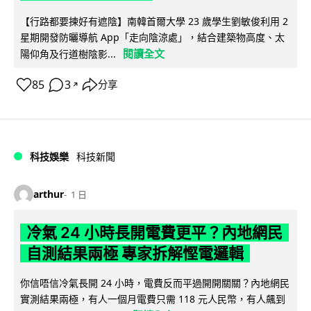
【行路都要揀好有遮陰】南韓首爾大學 23 歲學生劉敏俊利用 2
星期開發防曬導航 App「走向陰涼處」，結合建築物高度、太
閱讀全文
陽仰角及行道樹陰影...
85
3
分享
↗
科技娛樂
科技新聞
arthur
1 日
冷氣 24 小時長開電費更平？內地網民
自測結果兩極 專家拆解慳電邏輯
你信唔信冷氣長開 24 小時，電費反而平過開開關關？內地網民
實測結果兩極，有人一個月電費只需 118 元人民幣，有人飆到