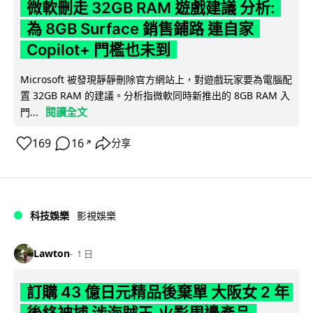
微軟刪走 32GB RAM 遊戲建議 分析:
為 8GB Surface 銷售鋪路 連自家
Copilot+ 門檻也未到
Microsoft 被發現靜靜刪除官方網站上，對遊戲玩家要為電腦配
置 32GB RAM 的建議。分析指微軟同時新推出的 8GB RAM 入
閱讀全文
門...
169
16
分享
↗
科技娛樂
影視娛樂
Lawton
1 日
訂購 43 億日元精品後棄單 大阪女 2 年
後終被捕 涉海賊王,火影周邊產品