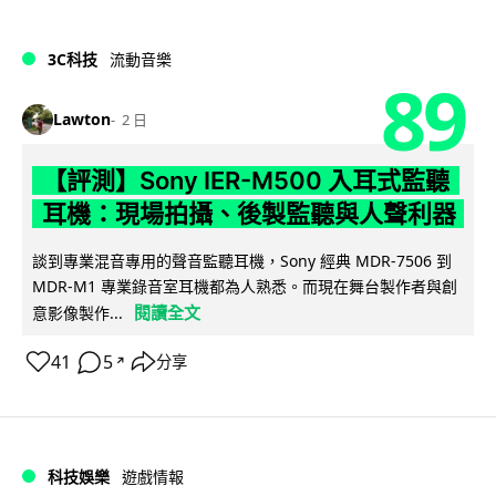
3C科技
流動音樂
89
Lawton
2 日
【評測】Sony IER-M500 入耳式監聽
耳機：現場拍攝、後製監聽與人聲利器
談到專業混音專用的聲音監聽耳機，Sony 經典 MDR-7506 到
MDR-M1 專業錄音室耳機都為人熟悉。而現在舞台製作者與創
閱讀全文
意影像製作...
41
5
分享
↗
科技娛樂
遊戲情報