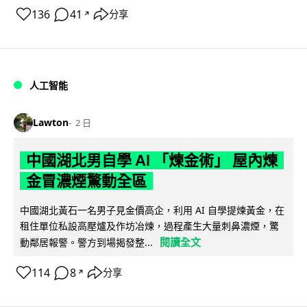
136
41
分享
↗
人工智能
Lawton
2 日
中國湖北男自學 AI 「煉金術」 屋內煉
金冒濃煙驚動全區
中國湖北黃石一名男子見金價高企，利用 AI 自學提煉黃金，在
租住單位私設高壓爐及作坊冶煉，過程產生大量刺鼻濃煙，驚
閱讀全文
動鄰居報警。警方到場揭發整...
114
8
分享
↗