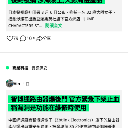
日本警視廳神田署 8 月 6 日公布，拘捕一名 32 歲大阪女子，
指她涉嫌在出版巨頭集英社旗下官方網店「JUMP
閱讀全文
CHARACTERS ST...
79
10
分享
↗
商業科技
資訊保安
Vin
1 日
智博通路由器爆後門 官方緊急下架止血
稱漏洞是功能在維修時使用
中國網通廠商智博通電子（Zbtlink Electronics）旗下的路由器
產品爆出嚴重安全漏洞，被發現每 35 秒便會與中國伺服器連