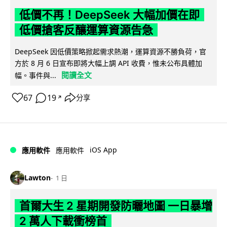
低價不再！DeepSeek 大幅加價在即
低價搶客反釀運算資源告急
DeepSeek 因低價策略掀起需求熱潮，運算資源不勝負荷，官
方於 8 月 6 日宣布即將大幅上調 API 收費，惟未公布具體加
閱讀全文
幅。事件與...
67
19
分享
↗
iOS App
應用軟件
應用軟件
Lawton
1 日
首爾大生 2 星期開發防曬地圖 一日暴增
2 萬人下載衝榜首