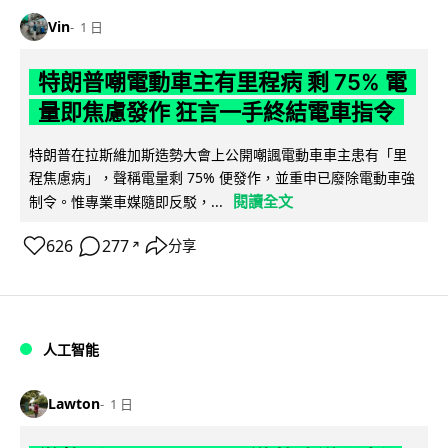
Vin
1 日
特朗普嘲電動車主有里程病 剩 75% 電
量即焦慮發作 狂言一手終結電車指令
特朗普在拉斯維加斯造勢大會上公開嘲諷電動車車主患有「里
程焦慮病」，聲稱電量剩 75% 便發作，並重申已廢除電動車強
閱讀全文
制令。惟專業車媒隨即反駁，...
626
277
分享
↗
人工智能
Lawton
1 日