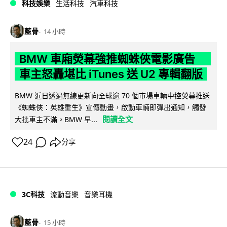
科技娛樂
生活科技
汽車科技
藍骨
14 小時
BMW 車廂熒幕強推蜘蛛俠電影廣告
車主怒轟堪比 iTunes 送 U2 專輯翻版
BMW 近日透過無線更新向全球逾 70 個市場車輛中控熒幕推送
《蜘蛛俠：英雄重生》宣傳動畫，啟動車輛即彈出通知，觸發
閱讀全文
大批車主不滿。BMW 早...
24
分享
3C科技
流動音樂
音樂耳機
藍骨
15 小時