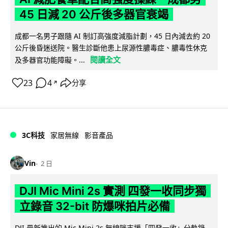
45 日減 20 公斤後多器官衰竭
成都一名男子跟隨 AI 制訂高強度減脂計劃，45 日內減去約 20
公斤後昏迷送院。醫生診斷他患上尿源性膿毒症、膿毒性休克
閱讀全文
及多器官功能障礙。...
23
4
分享
↗
3C科技
家居無線
影音產品
Vin
2 日
DJI Mic Mini 2s 實測 四發一收同步獨
立錄音 32-bit 防爆咪拍片必備
DJI 最新推出的 Mic Mini 2s 無線咪支援「四發一收」分軌錄