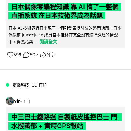
日本偶像零編程知識 靠 AI 搞了一整個
直播系統 在日本技術界成為話題
日本 AI 技術界近日出現了一個引發廣泛討論的熱門話題：日本
偶像前 Juice=Juice 成員宮本佳林在完全沒有編程經驗的情況
閱讀全文
下，僅憑藉與...
599
50
分享
↗
商業科技
3D 打印
Vin
1 日
中三巴士鐵路迷 自製紙皮遙控巴士 門,
水撥識郁 + 實時GPS報站