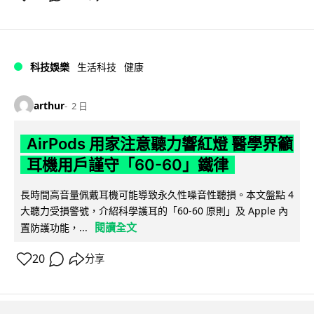
科技娛樂
生活科技
健康
arthur
2 日
AirPods 用家注意聽力響紅燈 醫學界籲
耳機用戶謹守「60-60」鐵律
長時間高音量佩戴耳機可能導致永久性噪音性聽損。本文盤點 4
大聽力受損警號，介紹科學護耳的「60-60 原則」及 Apple 內
閱讀全文
置防護功能，...
20
分享