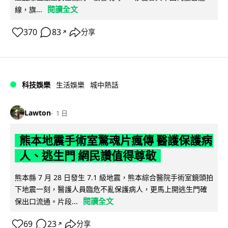
閱讀全文
線，旗...
370
83
分享
↗
科技娛樂
生活娛樂
城中熱話
Lawton
1 日
熊本地震手術室驚魂片瘋傳 醫護保護病
人、逃生門 網民讚值得尊敬
熊本縣 7 月 28 日發生 7.1 級地震，熊本綜合醫院手術室鏡頭拍
下地震一刻，醫護人員臨危不亂保護病人，更馬上開逃生門確
閱讀全文
保出口流通。片段...
69
23
分享
↗