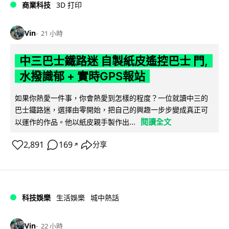
商業科技
3D 打印
Vin
21 小時
中三巴士鐵路迷 自製紙皮遙控巴士 門,
水撥識郁 + 實時GPS報站
如果你熱愛一件事，你會熱愛到怎樣的程度？一位就讀中三的
巴士鐵路迷，選擇由零開始，把自己的興趣一步步變成真正可
閱讀全文
以運作的作品。他以紙皮親手製作出...
2,891
169
分享
↗
科技娛樂
生活娛樂
城中熱話
Vin
22 小時