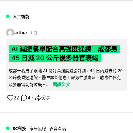
人工智能
arthur
1 日
AI 減肥餐單配合高強度操練 成都男
45 日減 20 公斤後多器官衰竭
成都一名男子跟隨 AI 制訂高強度減脂計劃，45 日內減去約 20
公斤後昏迷送院。醫生診斷他患上尿源性膿毒症、膿毒性休克
閱讀全文
及多器官功能障礙。...
22
4
分享
↗
3C科技
家居無線
影音產品