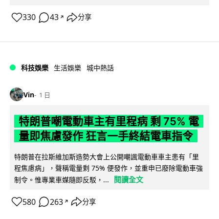
330
43
分享
↗
科技娛樂
生活娛樂
城中熱話
Vin
1 日
特朗普嘲電動車主有里程病 剩 75% 電
量即焦慮發作 狂言一手終結電車指令
特朗普在拉斯維加斯造勢大會上公開嘲諷電動車車主患有「里
程焦慮病」，聲稱電量剩 75% 便發作，並重申已廢除電動車強
閱讀全文
制令。惟專業車媒隨即反駁，...
580
263
分享
↗