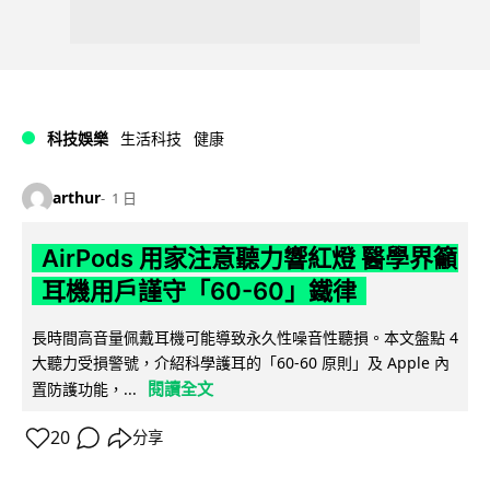
科技娛樂
生活科技
健康
arthur
1 日
AirPods 用家注意聽力響紅燈 醫學界籲
耳機用戶謹守「60-60」鐵律
長時間高音量佩戴耳機可能導致永久性噪音性聽損。本文盤點 4
大聽力受損警號，介紹科學護耳的「60-60 原則」及 Apple 內
閱讀全文
置防護功能，...
20
分享