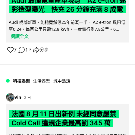
Audi 最慳電量產車現身 A2 e-tron 迷
彩造型曝光 快充 26 分鐘充滿 8 成電
Audi 呢部新車，能耗竟然係25年前嘅一半。 A2 e-tron 風阻低
至0.24，每百公里只需12.8 kWh，一度電行到7.8公里。6...
閱讀全文
7
1
分享
↗
科技娛樂
生活娛樂
城中熱話
Vin
2 日
法國 8 月 11 日出新例 未經同意嚴禁
Cold Call 違規企業最高罰 345 萬