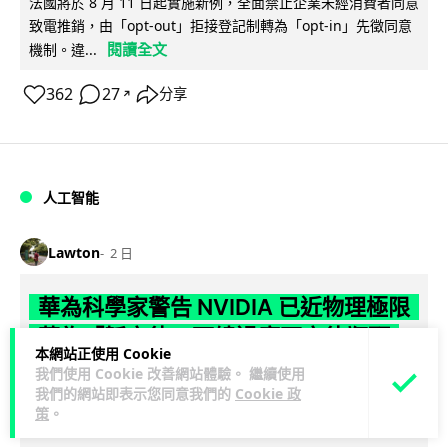
法國將於 8 月 11 日起實施新例，全面禁止企業未經消費者同意
致電推銷，由「opt-out」拒接登記制轉為「opt-in」先徵同意
閱讀全文
機制。違...
362
27
分享
↗
人工智能
Lawton
2 日
華為科學家警告 NVIDIA 已近物理極限
華為「韜定律」可繞過摩爾定律瓶頸
本網站正使用 Cookie
我們使用 Cookie 改善網站體驗。 繼續使用
華為半導體首席科學家廖恒罕見接受近 5 小時專訪，警告
我們的網站即表示您同意我們的
Cookie 政
NVIDIA 等西方晶片巨頭正逼近物理極限，傳統製程升級已失經
策
。
閱讀全文
濟效益。他同時介紹華為...