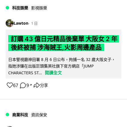
科技娛樂
影視娛樂
Lawton
1 日
訂購 43 億日元精品後棄單 大阪女 2 年
後終被捕 涉海賊王,火影周邊產品
日本警視廳神田署 8 月 6 日公布，拘捕一名 32 歲大阪女子，
指她涉嫌在出版巨頭集英社旗下官方網店「JUMP
閱讀全文
CHARACTERS ST...
67
9
分享
↗
商業科技
資訊保安