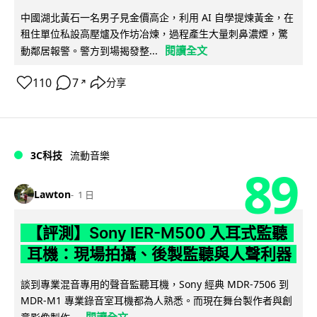
中國湖北黃石一名男子見金價高企，利用 AI 自學提煉黃金，在
租住單位私設高壓爐及作坊冶煉，過程產生大量刺鼻濃煙，驚
閱讀全文
動鄰居報警。警方到場揭發整...
110
7
分享
↗
3C科技
流動音樂
89
Lawton
1 日
【評測】Sony IER-M500 入耳式監聽
耳機：現場拍攝、後製監聽與人聲利器
談到專業混音專用的聲音監聽耳機，Sony 經典 MDR-7506 到
MDR-M1 專業錄音室耳機都為人熟悉。而現在舞台製作者與創