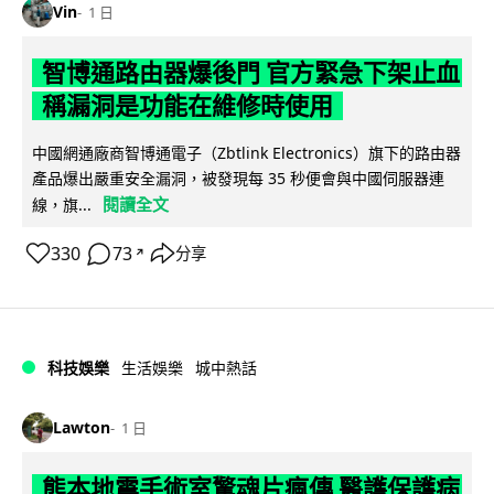
Vin
1 日
智博通路由器爆後門 官方緊急下架止血
稱漏洞是功能在維修時使用
中國網通廠商智博通電子（Zbtlink Electronics）旗下的路由器
產品爆出嚴重安全漏洞，被發現每 35 秒便會與中國伺服器連
閱讀全文
線，旗...
330
73
分享
↗
科技娛樂
生活娛樂
城中熱話
Lawton
1 日
熊本地震手術室驚魂片瘋傳 醫護保護病