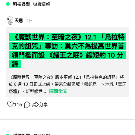
科技娛樂
遊戲情報
天恩
1 日
《魔獸世界：至暗之夜》12.1 「烏拉特
克的詛咒」專訪：巢穴不為提高世界首
領門檻而設 《諸王之眠》縮短約 10 分
鐘
《魔獸世界：至暗之夜》版本更新 12.1「烏拉特克的詛咒」將
於 8 月 13 日正式上線，帶來全新區域「盤蛇島」、地城「毒牙
閱讀全文
祭壇」、新型態世...
116
分享