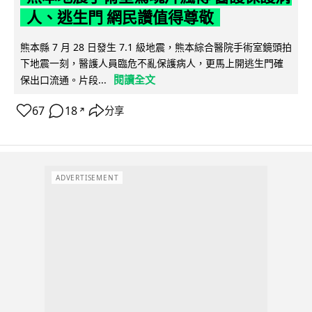
人、逃生門 網民讚值得尊敬
熊本縣 7 月 28 日發生 7.1 級地震，熊本綜合醫院手術室鏡頭拍
下地震一刻，醫護人員臨危不亂保護病人，更馬上開逃生門確
閱讀全文
保出口流通。片段...
67
18
分享
↗
ADVERTISEMENT