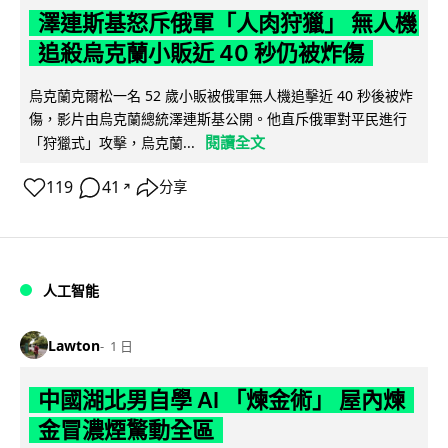
澤連斯基怒斥俄軍「人肉狩獵」 無人機
追殺烏克蘭小販近 40 秒仍被炸傷
烏克蘭克爾松一名 52 歲小販被俄軍無人機追擊近 40 秒後被炸
傷，影片由烏克蘭總統澤連斯基公開。他直斥俄軍對平民進行
閱讀全文
「狩獵式」攻擊，烏克蘭...
119
41
分享
↗
人工智能
Lawton
1 日
中國湖北男自學 AI 「煉金術」 屋內煉
金冒濃煙驚動全區