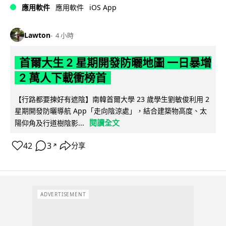
iOS App
應用軟件
應用軟件
Lawton
4 小時
首爾大生 2 星期開發防曬地圖 一日暴增
2 萬人下載衝榜首
【行路都要揀好有遮陰】南韓首爾大學 23 歲學生劉敏俊利用 2
星期開發防曬導航 App「走向陰涼處」，結合建築物高度、太
閱讀全文
陽仰角及行道樹陰影...
42
3
分享
↗
ADVERTISEMENT