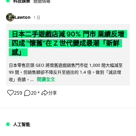
科技娛樂
遊戲情報
Lawton
1 日
日本二手遊戲店減 90% 門市 業績反增
四成 "懷舊"在 Z 世代變成最潮「新鮮
感」
日本零售巨頭 GEO 將懷舊遊戲銷售門市從 1,000 間大幅減至
99 間，但銷售額卻不降反升至過往的 1.4 倍。做到「減店增
閱讀全文
收」奇蹟，...
259
20
分享
↗
人工智能