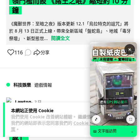
領門檻而設 《諸王之眠》縮短約 10 分
鐘
《魔獸世界：至暗之夜》版本更新 12.1「烏拉特克的詛咒」將
於 8 月 13 日正式上線，帶來全新區域「盤蛇島」、地城「毒牙
閱讀全文
祭壇」、新型態世...
×
116
分享
科技娛樂
遊戲情報
Lawton
2 日
本網站正使用 Cookie
我們使用 Cookie 改善網站體驗。 繼續使用
日本二手遊戲店減 90% 門市 業績反增
🎵
⛶
我們的網站即表示您同意我們的
Cookie 政
四成 "懷舊"在 Z 世代變成最潮「新鮮
策
。
📖 文字版訪問
→
感」