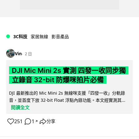
3C科技
家居無線
影音產品
Vin
2 日
DJI Mic Mini 2s 實測 四發一收同步獨
立錄音 32-bit 防爆咪拍片必備
DJI 最新推出的 Mic Mini 2s 無線咪支援「四發一收」分軌錄
音，並首度下放 32-bit Float 浮點內錄功能。本文經實測其...
閱讀全文
251
1
分享
↗