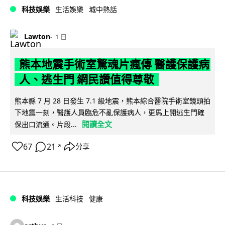
科技娛樂
生活娛樂
城中熱話
Lawton
1 日
熊本地震手術室驚魂片瘋傳 醫護保護病
人、逃生門 網民讚值得尊敬
熊本縣 7 月 28 日發生 7.1 級地震，熊本綜合醫院手術室鏡頭拍
下地震一刻，醫護人員臨危不亂保護病人，更馬上開逃生門確
閱讀全文
保出口流通。片段...
67
21
分享
↗
科技娛樂
生活科技
健康