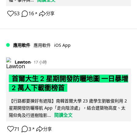
53
16
分享
↗
iOS App
應用軟件
應用軟件
Lawton
17 小時
首爾大生 2 星期開發防曬地圖 一日暴增
2 萬人下載衝榜首
【行路都要揀好有遮陰】南韓首爾大學 23 歲學生劉敏俊利用 2
星期開發防曬導航 App「走向陰涼處」，結合建築物高度、太
閱讀全文
陽仰角及行道樹陰影...
71
3
分享
↗