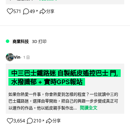
571
49
分享
↗
商業科技
3D 打印
Vin
1 日
中三巴士鐵路迷 自製紙皮遙控巴士 門,
水撥識郁 + 實時GPS報站
如果你熱愛一件事，你會熱愛到怎樣的程度？一位就讀中三的
巴士鐵路迷，選擇由零開始，把自己的興趣一步步變成真正可
閱讀全文
以運作的作品。他以紙皮親手製作出...
3,654
210
分享
↗