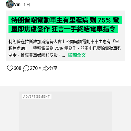
Vin
1 日
特朗普嘲電動車主有里程病 剩 75% 電
量即焦慮發作 狂言一手終結電車指令
特朗普在拉斯維加斯造勢大會上公開嘲諷電動車車主患有「里
程焦慮病」，聲稱電量剩 75% 便發作，並重申已廢除電動車強
閱讀全文
制令。惟專業車媒隨即反駁，...
608
270
分享
↗
ADVERTISEMENT