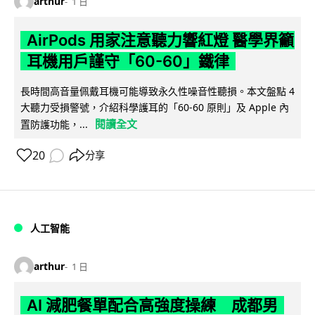
arthur
1 日
AirPods 用家注意聽力響紅燈 醫學界籲
耳機用戶謹守「60-60」鐵律
長時間高音量佩戴耳機可能導致永久性噪音性聽損。本文盤點 4
大聽力受損警號，介紹科學護耳的「60-60 原則」及 Apple 內
閱讀全文
置防護功能，...
20
分享
人工智能
arthur
1 日
AI 減肥餐單配合高強度操練 成都男