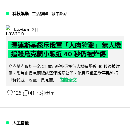
科技娛樂
生活娛樂
城中熱話
Lawton
2 日
澤連斯基怒斥俄軍「人肉狩獵」 無人機
追殺烏克蘭小販近 40 秒仍被炸傷
烏克蘭克爾松一名 52 歲小販被俄軍無人機追擊近 40 秒後被炸
傷，影片由烏克蘭總統澤連斯基公開。他直斥俄軍對平民進行
閱讀全文
「狩獵式」攻擊，烏克蘭...
126
41
分享
↗
人工智能