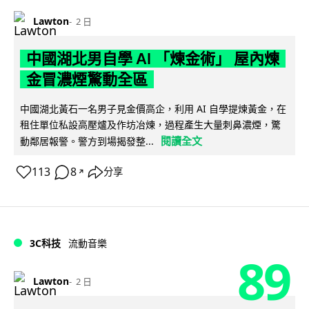
Lawton
2 日
中國湖北男自學 AI 「煉金術」 屋內煉
金冒濃煙驚動全區
中國湖北黃石一名男子見金價高企，利用 AI 自學提煉黃金，在
租住單位私設高壓爐及作坊冶煉，過程產生大量刺鼻濃煙，驚
閱讀全文
動鄰居報警。警方到場揭發整...
113
8
分享
↗
3C科技
流動音樂
89
Lawton
2 日