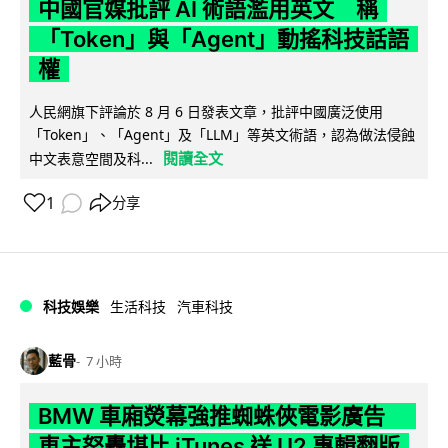
中國官媒批評 AI 術語濫用英文 稱
「Token」與「Agent」動搖科技話語
權
人民網旗下評論於 8 月 6 日發表文章，批評中國廣泛使用
「Token」、「Agent」及「LLM」等英文術語，認為做法侵蝕
閱讀全文
中文表意空間及科...
1
分享
科技娛樂
生活科技
汽車科技
藍骨
7 小時
BMW 車廂熒幕強推蜘蛛俠電影廣告
車主怒轟堪比 iTunes 送 U2 專輯翻版