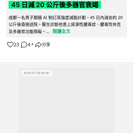
45 日減 20 公斤後多器官衰竭
成都一名男子跟隨 AI 制訂高強度減脂計劃，45 日內減去約 20
公斤後昏迷送院。醫生診斷他患上尿源性膿毒症、膿毒性休克
閱讀全文
及多器官功能障礙。...
23
4
分享
↗
ADVERTISEMENT