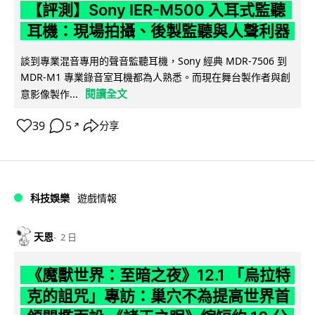
【評測】Sony IER-M500 入耳式監聽
耳機：現場拍攝、後製監聽與人聲利器
談到專業混音專用的聲音監聽耳機，Sony 經典 MDR-7506 到
MDR-M1 專業錄音室耳機都為人熟悉。而現在舞台製作者與創
閱讀全文
意影像製作...
39
5
分享
↗
科技娛樂
遊戲情報
天恩
2 日
《魔獸世界：至暗之夜》12.1 「烏拉特
克的詛咒」專訪：巢穴不為提高世界首