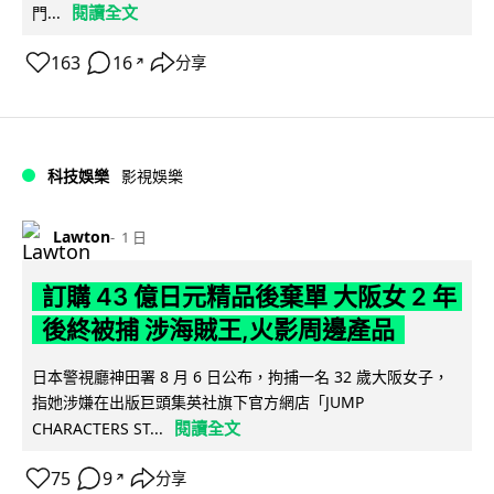
閱讀全文
門...
163
16
分享
↗
科技娛樂
影視娛樂
Lawton
1 日
訂購 43 億日元精品後棄單 大阪女 2 年
後終被捕 涉海賊王,火影周邊產品
日本警視廳神田署 8 月 6 日公布，拘捕一名 32 歲大阪女子，
指她涉嫌在出版巨頭集英社旗下官方網店「JUMP
閱讀全文
CHARACTERS ST...
75
9
分享
↗