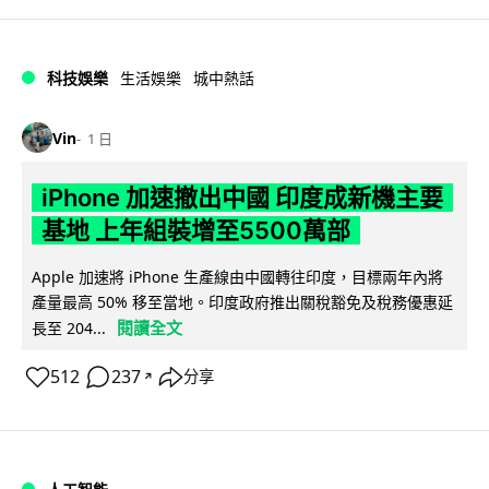
科技娛樂
生活娛樂
城中熱話
Vin
1 日
iPhone 加速撤出中國 印度成新機主要
基地 上年組裝增至5500萬部
Apple 加速將 iPhone 生產線由中國轉往印度，目標兩年內將
產量最高 50% 移至當地。印度政府推出關稅豁免及稅務優惠延
閱讀全文
長至 204...
512
237
分享
↗