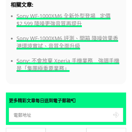
相關文章:
Sony WF-1000XM6 全新外型登場 定價
$2,599 降噪更強音質再提升
Sony WF-1000XM6 評測、開箱 降噪效果香
港環境實試、音質全面升級
Sony: 不會放棄 Xperia 手機業務 強調手機
是「集團極重要業務」
📮
更多精彩文章每日送到電子郵箱