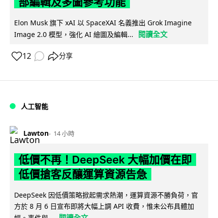
部編輯及多圖參考功能
Elon Musk 旗下 xAI 以 SpaceXAI 名義推出 Grok Imagine
閱讀全文
Image 2.0 模型，強化 AI 繪圖及編輯...
12
分享
人工智能
Lawton
14 小時
低價不再！DeepSeek 大幅加價在即
低價搶客反釀運算資源告急
DeepSeek 因低價策略掀起需求熱潮，運算資源不勝負荷，官
方於 8 月 6 日宣布即將大幅上調 API 收費，惟未公布具體加
閱讀全文
幅。事件與...