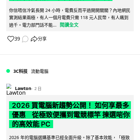
你信唔信冷氣長開 24 小時，電費反而平過開開關關？內地網民
實測結果兩極，有人一個月電費只需 118 元人民幣，有人飆到
閱讀全文
過千。電力部門話不能...
39
分享
3C科技
流動電腦
Lawton
2 日
2026 買電腦新趨勢公開！ 如何享最多
優惠 從極致便攜到電競標竿 揀選啱你
的高效能 PC
2026 年的電腦選購基準已經全面升級。除了基本效能，「極致