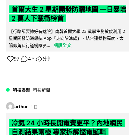
首爾大生 2 星期開發防曬地圖 一日暴增
2 萬人下載衝榜首
【行路都要揀好有遮陰】南韓首爾大學 23 歲學生劉敏俊利用 2
星期開發防曬導航 App「走向陰涼處」，結合建築物高度、太
閱讀全文
陽仰角及行道樹陰影...
97
4
分享
↗
科技娛樂
科技新聞
arthur
1 日
冷氣 24 小時長開電費更平？內地網民
自測結果兩極 專家拆解慳電邏輯