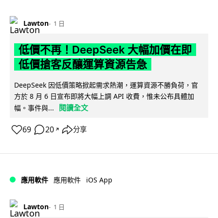
Lawton
1 日
低價不再！DeepSeek 大幅加價在即
低價搶客反釀運算資源告急
DeepSeek 因低價策略掀起需求熱潮，運算資源不勝負荷，官
方於 8 月 6 日宣布即將大幅上調 API 收費，惟未公布具體加
閱讀全文
幅。事件與...
69
20
分享
↗
iOS App
應用軟件
應用軟件
Lawton
1 日