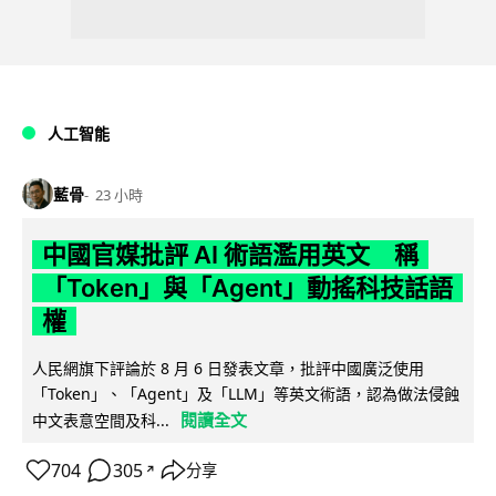
人工智能
藍骨
23 小時
中國官媒批評 AI 術語濫用英文 稱
「Token」與「Agent」動搖科技話語
權
人民網旗下評論於 8 月 6 日發表文章，批評中國廣泛使用
「Token」、「Agent」及「LLM」等英文術語，認為做法侵蝕
閱讀全文
中文表意空間及科...
704
305
分享
↗