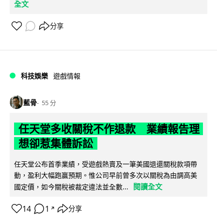
全文
分享
科技娛樂
遊戲情報
藍骨
55 分
任天堂多收關稅不作退款 業績報告理
想卻惹集體訴訟
任天堂公布首季業績，受遊戲熱賣及一筆美國退還關稅款項帶
動，盈利大幅跑贏預期。惟公司早前曾多次以關稅為由調高美
閱讀全文
國定價，如今關稅被裁定違法並全數...
14
1
分享
↗