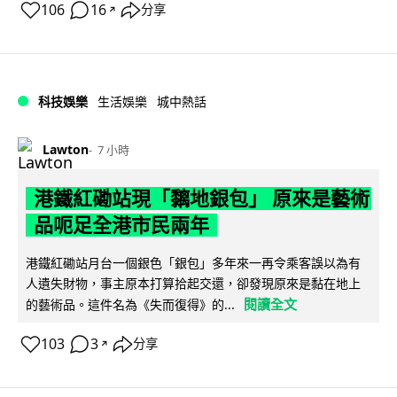
106
16
分享
↗
科技娛樂
生活娛樂
城中熱話
Lawton
7 小時
港鐵紅磡站現「黐地銀包」 原來是藝術
品呃足全港市民兩年
港鐵紅磡站月台一個銀色「銀包」多年來一再令乘客誤以為有
人遺失財物，事主原本打算拾起交還，卻發現原來是黏在地上
閱讀全文
的藝術品。這件名為《失而復得》的...
103
3
分享
↗