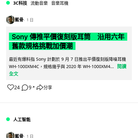
3C科技
流動音樂
音樂耳機
藍骨
1 日
Sony 傳推平價復刻版耳筒 沿用六年
舊款規格挑戰加價潮
最近有爆料指 Sony 計劃於 9 月 7 日推出平價復刻版降噪耳機
閱讀
WH-1000XM4C，規格幾乎與 2020 年 WH-1000XM4...
全文
24
9
分享
↗
人工智能
藍骨
1 日