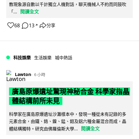
教現象源自數以千計獨立人機對話，聊天機械人不約而同鼓吹
閱讀全文
「...
68
13
分享
↗
科技娛樂
生活娛樂
城中熱話
Lawton
6 小時
廣島原爆遺址驚現神秘合金 科學家指晶
體結構前所未見
科學家在廣島原爆遺址沙灘樣本中，發現一種從未有記錄的多
元素合金，由鐵、鉻、鎳、錳、鉬及鋁六種金屬混合而成，晶
閱讀全文
體結構獨特。研究由佛羅倫斯大學...