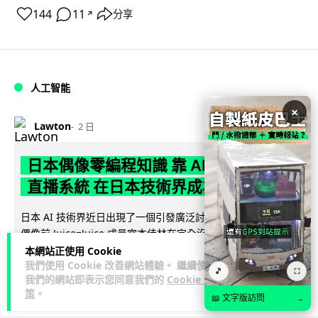
144
11
分享
↗
人工智能
×
Lawton
2 日
日本偶像零編程知識 靠 AI 搞了一整個
直播系統 在日本技術界成為話題
日本 AI 技術界近日出現了一個引發廣泛討論的熱門話題：日本
偶像前 Juice=Juice 成員宮本佳林在完全沒有編程經驗的情況
閱讀全文
下，僅憑藉與...
本網站正使用 Cookie
我們使用 Cookie 改善網站體驗。 繼續使用
🎵
⛶
我們的網站即表示您同意我們的
Cookie 政
619
67
分享
↗
策
。
📖 文字版訪問
→