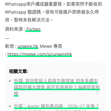
Whatsapp用戶構成嚴重要脅。如果突然不斷收到
Whatsapp 驗證碼，很有可能帳戶即將被永久停
用，暫時未有解決方法。
資料來源 :
Forbes
—
新增 :
unwire.hk
Mewe 專頁
:
https://mewe.com/p/unwirehk
相關文章:
外媒: 與市監局人員發生衝突後 拼多多遭中
國政府擴大調查 逾百官員進駐上海總部查稅
務
外媒：Apple 擴充產品線 2026~27 年推 7