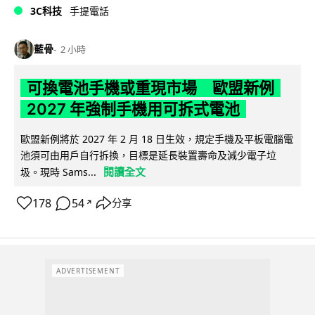
3C科技
手提電話
藍骨
2 小時
可換電池手機或重現市場 歐盟新例
2027 年強制手機用可拆式電池
歐盟新例將於 2027 年 2 月 18 日生效，規定手機及平板電腦電
池須可由用戶自行拆換，目標是延長裝置壽命及減少電子垃
閱讀全文
圾。現時 Sams...
178
54
分享
↗
ADVERTISEMENT