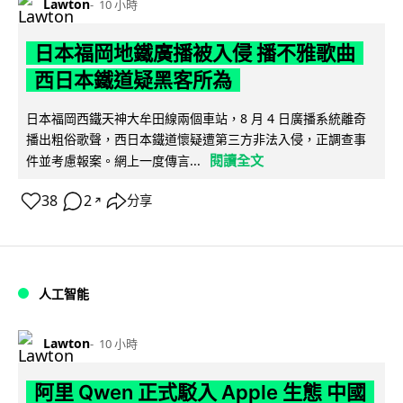
Lawton
10 小時
日本福岡地鐵廣播被入侵 播不雅歌曲
西日本鐵道疑黑客所為
日本福岡西鐵天神大牟田線兩個車站，8 月 4 日廣播系統離奇
播出粗俗歌聲，西日本鐵道懷疑遭第三方非法入侵，正調查事
閱讀全文
件並考慮報案。網上一度傳言...
38
2
分享
↗
人工智能
Lawton
10 小時
阿里 Qwen 正式駁入 Apple 生態 中國