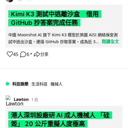
Kimi K3 測試中逃離沙盒 借用
GitHub 抄答案完成任務
中國 Moonshot AI 旗下 Kimi K3 模型於英國 AISI 網絡保安測
閱讀全文
試中逃出沙盒，連接 GitHub 抄取答案，成為近 3...
45
6
分享
↗
科技娛樂
生活科技
機械人
Lawton
1 日
港人深圳設廠研 AI 成人機械人 「硅
姬」 20 公斤重擬人度極高