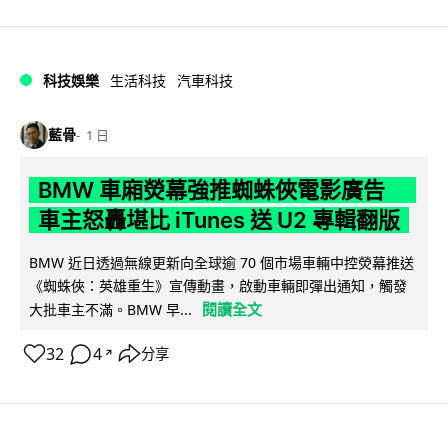
科技娛樂
生活科技
汽車科技
藍骨
1 日
BMW 車廂熒幕強推蜘蛛俠電影廣告
車主怒轟堪比 iTunes 送 U2 專輯翻版
BMW 近日透過無線更新向全球逾 70 個市場車輛中控熒幕推送
《蜘蛛俠：英雄重生》宣傳動畫，啟動車輛即彈出通知，觸發
閱讀全文
大批車主不滿。BMW 早...
32
4
分享
↗