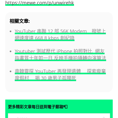
https://mewe.com/p/unwirehk
相關文章:
YouTuber 串聯 12 部 56K Modem 撥號上
網速度達 668.8 kbps 創紀錄
Youtuber 測試歷代 iPhone 拍照對比 網友
指畫質十年如一日 反映手機拍攝轉向演算法
南韓靈探 YouTuber 再發現遺體 探索廢棄
度假村 揭 30 歲男子孤獨死
📮
更多精彩文章每日送到電子郵箱