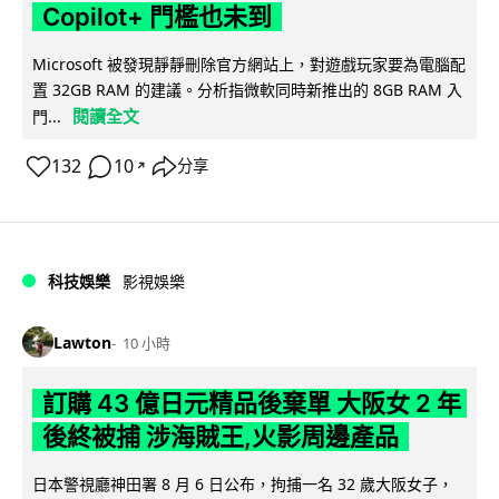
Copilot+ 門檻也未到
Microsoft 被發現靜靜刪除官方網站上，對遊戲玩家要為電腦配
置 32GB RAM 的建議。分析指微軟同時新推出的 8GB RAM 入
閱讀全文
門...
132
10
分享
↗
科技娛樂
影視娛樂
Lawton
10 小時
訂購 43 億日元精品後棄單 大阪女 2 年
後終被捕 涉海賊王,火影周邊產品
日本警視廳神田署 8 月 6 日公布，拘捕一名 32 歲大阪女子，