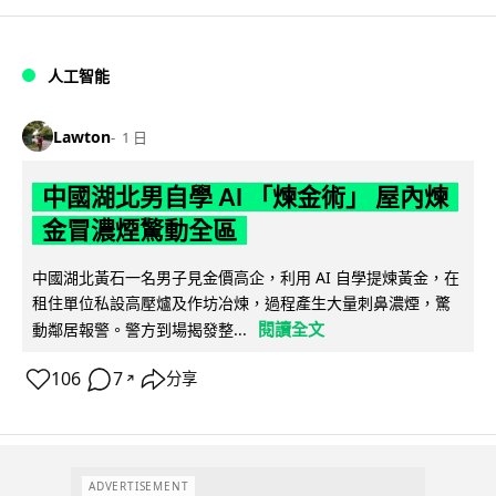
人工智能
Lawton
1 日
中國湖北男自學 AI 「煉金術」 屋內煉
金冒濃煙驚動全區
中國湖北黃石一名男子見金價高企，利用 AI 自學提煉黃金，在
租住單位私設高壓爐及作坊冶煉，過程產生大量刺鼻濃煙，驚
閱讀全文
動鄰居報警。警方到場揭發整...
106
7
分享
↗
ADVERTISEMENT