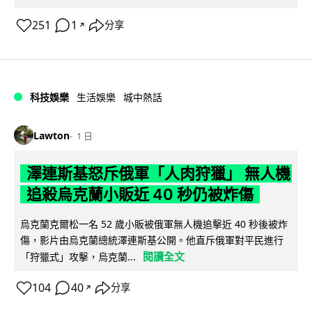
251
1
分享
↗
科技娛樂
生活娛樂
城中熱話
Lawton
1 日
澤連斯基怒斥俄軍「人肉狩獵」 無人機
追殺烏克蘭小販近 40 秒仍被炸傷
烏克蘭克爾松一名 52 歲小販被俄軍無人機追擊近 40 秒後被炸
傷，影片由烏克蘭總統澤連斯基公開。他直斥俄軍對平民進行
閱讀全文
「狩獵式」攻擊，烏克蘭...
104
40
分享
↗