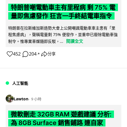
特朗普嘲電動車主有里程病 剩 75% 電
量即焦慮發作 狂言一手終結電車指令
特朗普在拉斯維加斯造勢大會上公開嘲諷電動車車主患有「里
程焦慮病」，聲稱電量剩 75% 便發作，並重申已廢除電動車強
閱讀全文
制令。惟專業車媒隨即反駁，...
452
204
分享
↗
人工智能
Lawton
9 小時
微軟刪走 32GB RAM 遊戲建議 分析:
為 8GB Surface 銷售鋪路 連自家