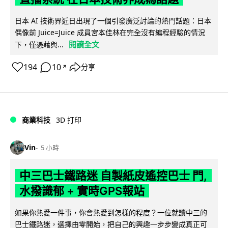
日本 AI 技術界近日出現了一個引發廣泛討論的熱門話題：日本
偶像前 Juice=Juice 成員宮本佳林在完全沒有編程經驗的情況
閱讀全文
下，僅憑藉與...
194
10
分享
↗
商業科技
3D 打印
Vin
5 小時
中三巴士鐵路迷 自製紙皮遙控巴士 門,
水撥識郁 + 實時GPS報站
如果你熱愛一件事，你會熱愛到怎樣的程度？一位就讀中三的
巴士鐵路迷，選擇由零開始，把自己的興趣一步步變成真正可