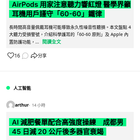
AirPods 用家注意聽力響紅燈 醫學界籲
耳機用戶謹守「60-60」鐵律
長時間高音量佩戴耳機可能導致永久性噪音性聽損。本文盤點 4
大聽力受損警號，介紹科學護耳的「60-60 原則」及 Apple 內
閱讀全文
置防護功能，...
16
分享
人工智能
arthur
14 小時
AI 減肥餐單配合高強度操練 成都男
45 日減 20 公斤後多器官衰竭