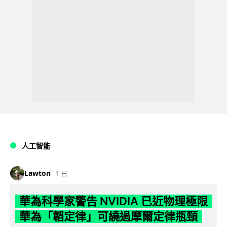
人工智能
Lawton
1 日
華為科學家警告 NVIDIA 已近物理極限
華為「韜定律」可繞過摩爾定律瓶頸