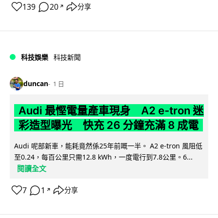
139
20
分享
↗
科技娛樂
科技新聞
duncan
1 日
Audi 最慳電量產車現身 A2 e-tron 迷
彩造型曝光 快充 26 分鐘充滿 8 成電
Audi 呢部新車，能耗竟然係25年前嘅一半。 A2 e-tron 風阻低
至0.24，每百公里只需12.8 kWh，一度電行到7.8公里。6...
閱讀全文
7
1
分享
↗