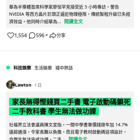
華為半導體首席科學家廖恒罕見接受近 5 小時專訪，警告
NVIDIA 等西方晶片巨頭正逼近物理極限，傳統製程升級已失經
閱讀全文
濟效益。他同時介紹華為...
1,554
596
分享
↗
科技娛樂
生活娛樂
城中熱話
Lawton
1 日
家長無得慳錢買二手書 電子啟動碼鎖死
二手教科書 學生無法做功課
社福界立法會議員陳文宜指，一間中學書單價錢按年加 14.7%
遠超通漲，令家長難以負擔。而且電子教材啟動碼這項設計，
閱讀全文
令學生無法完成功課，二手...