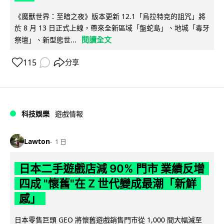
《魔獸世界：至暗之夜》版本更新 12.1「烏拉特克的詛咒」將
於 8 月 13 日正式上線，帶來全新區域「盤蛇島」、地城「毒牙
閱讀全文
祭壇」、新型態世...
115
分享
科技娛樂
遊戲情報
Lawton
1 日
日本二手遊戲店減 90% 門市 業績反增
四成 "懷舊"在 Z 世代變成最潮「新鮮
感」
日本零售巨頭 GEO 將懷舊遊戲銷售門市從 1,000 間大幅減至