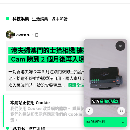
科技娛樂
生活娛樂
城中熱話
Lawton
1 日
×
港夫婦澳門的士拾相機 據為己有被的士
Cam 睇到 2 個月後再入境被捕
一對香港夫婦今年 5 月遊澳門乘的士拾獲他人遺留相機及電
池，拾遺不報並帶返香港自用。兩人本月 2 日經港珠澳大橋再
閱讀全文
次入境澳門時，被治安警察局...
539
75
分享
↗
本網站正使用 Cookie
我們使用 Cookie 改善網站體驗。 繼續使用
🎵
⛶
我們的網站即表示您同意我們的
Cookie 政
策
。
📖 詳細評測
→
3C科技
家居無線