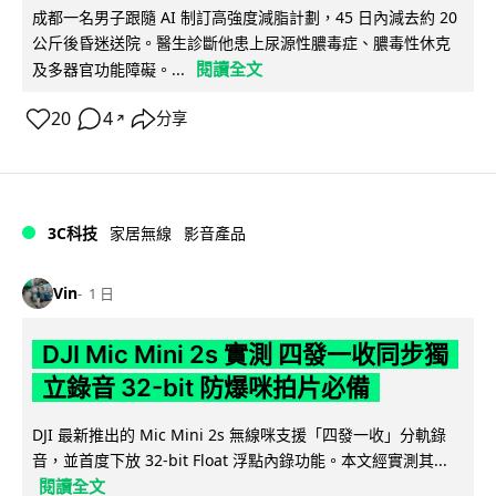
成都一名男子跟隨 AI 制訂高強度減脂計劃，45 日內減去約 20
公斤後昏迷送院。醫生診斷他患上尿源性膿毒症、膿毒性休克
閱讀全文
及多器官功能障礙。...
20
4
分享
↗
3C科技
家居無線
影音產品
Vin
1 日
DJI Mic Mini 2s 實測 四發一收同步獨
立錄音 32-bit 防爆咪拍片必備
DJI 最新推出的 Mic Mini 2s 無線咪支援「四發一收」分軌錄
音，並首度下放 32-bit Float 浮點內錄功能。本文經實測其...
閱讀全文