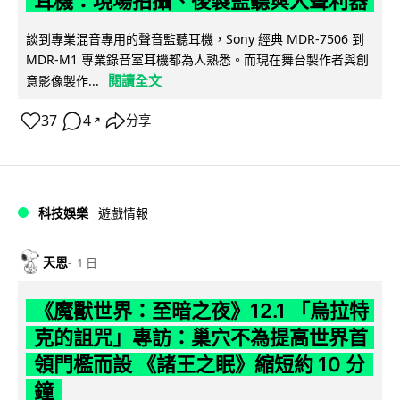
耳機：現場拍攝、後製監聽與人聲利器
談到專業混音專用的聲音監聽耳機，Sony 經典 MDR-7506 到
MDR-M1 專業錄音室耳機都為人熟悉。而現在舞台製作者與創
閱讀全文
意影像製作...
37
4
分享
↗
科技娛樂
遊戲情報
天恩
1 日
《魔獸世界：至暗之夜》12.1 「烏拉特
克的詛咒」專訪：巢穴不為提高世界首
領門檻而設 《諸王之眠》縮短約 10 分
鐘