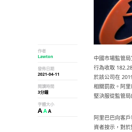
作者
Lawton
中國市場監管局
行為收取 182.
發佈日期
2021-04-11
於該公司在 20
相關罰款。阿里
閱讀時間
3分鐘
堅決服從監管局
字體大小
A
A
A
阿里巴巴向客戶
資者按示，對於