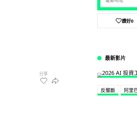
讚好
0
最新影片
分享
反壟斷
阿里