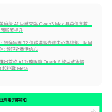
億級 AI 巨獸來臨 Qwen3 Max 具萬億參數
力全面顯著提升
、螞蟻集團 72 億購港島壹號中心為總部 阿里
信: 體現對香港信心
出首款 AI 智能眼鏡 Quark 6 款型號售價
50 起挑戰 Meta
📮
送到電子郵箱