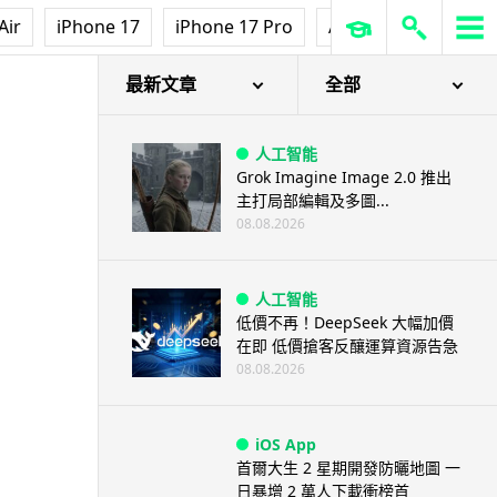
Air
iPhone 17
iPhone 17 Pro
AirPods Pro 3
Ap
最新文章
全部
人工智能
Grok Imagine Image 2.0 推出
主打局部編輯及多圖...
08.08.2026
人工智能
低價不再！DeepSeek 大幅加價
在即 低價搶客反釀運算資源告急
08.08.2026
iOS App
首爾大生 2 星期開發防曬地圖 一
日暴增 2 萬人下載衝榜首