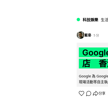
科技娛樂
生
藍骨
5 分
Goo
店 香
Google 為 Go
現場活動等自主執
分享